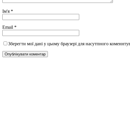
Ім'я
*
Email
*
Зберегти мої дані у цьому браузері для насутпного коменнту