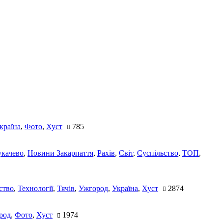
країна
,
Фото
,
Хуст
785
качево
,
Новини Закарпаття
,
Рахів
,
Світ
,
Суспільство
,
ТОП
,
ство
,
Технології
,
Тячів
,
Ужгород
,
Україна
,
Хуст
2874
род
,
Фото
,
Хуст
1974