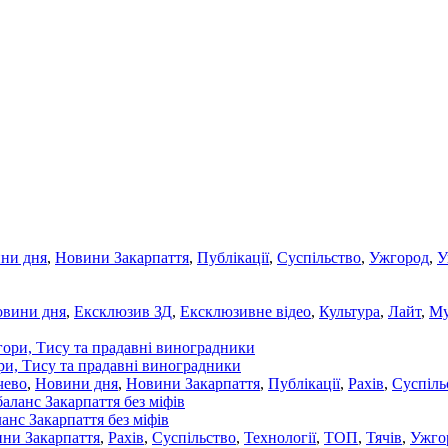
ни дня
,
Новини Закарпаття
,
Публікації
,
Суспільство
,
Ужгород
,
У
овини дня
,
Ексклюзив ЗД
,
Ексклюзивне відео
,
Культура
,
Лайт
,
Му
ори, Тису та прадавні виноградники
чево
,
Новини дня
,
Новини Закарпаття
,
Публікації
,
Рахів
,
Суспіль
ланс Закарпаття без міфів
ни Закарпаття
,
Рахів
,
Суспільство
,
Технології
,
ТОП
,
Тячів
,
Ужго