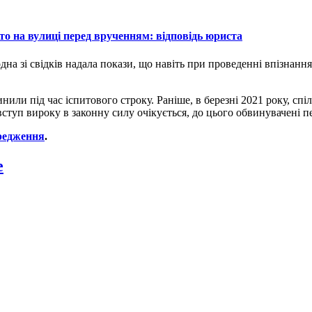
о на вулиці перед врученням: відповідь юриста
на зі свідків надала покази, що навіть при проведенні впізнання
.
нили під час іспитового строку. Раніше, в березні 2021 року, сп
вступ вироку в законну силу очікується, до цього обвинувачені п
редження
.
e