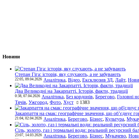
Новини
Степан Гіга: історія, яку слухають, а не забувають
22:05, 09.04.2026
Аналітика
,
Відео
,
Ексклюзив ЗД
,
Лайт
,
Нови
Два Великодні на Закарпатті. Історія, факти, традиції
0:38, 07.04.2026
Аналітика
,
Без кордонів
,
Берегово
,
Головні н
Тячів
,
Ужгород
,
Фото
,
Хуст
1383
Закарпаття на смак: географічне значення, що об’єднує г
21:04, 02.04.2026
Аналітика
,
Берегово
,
Бізнес
,
Культура
,
Мука
Сіль, золото, газ і термальні води: реальний ресурсний ба
23:07, 14.03.2026
Аналітика
,
Берегово
,
Бізнес
,
Мукачево
,
Нови