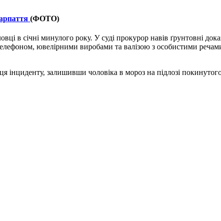
карпаття
(ФОТО)
овці в січні минулого року. У суді прокурор навів ґрунтовні до
лефоном, ювелірними виробами та валізою з особистими речами. 
ця інциденту, залишивши чоловіка в мороз на підлозі покинутог