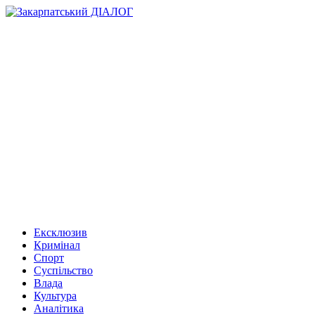
Ексклюзив
Кримінал
Спорт
Суспільство
Влада
Культура
Аналітика