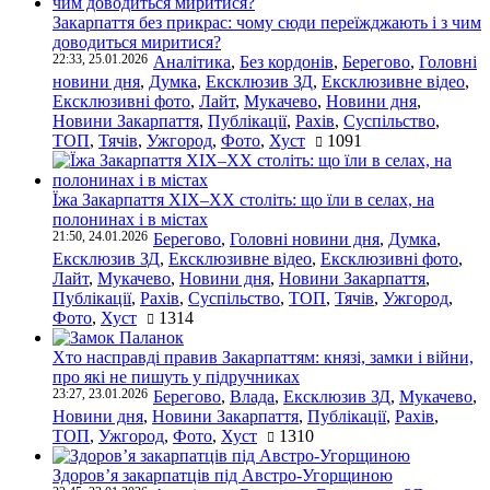
Закарпаття без прикрас: чому сюди переїжджають і з чим
доводиться миритися?
22:33, 25.01.2026
Аналітика
,
Без кордонів
,
Берегово
,
Головні
новини дня
,
Думка
,
Ексклюзив ЗД
,
Ексклюзивне відео
,
Ексклюзивні фото
,
Лайт
,
Мукачево
,
Новини дня
,
Новини Закарпаття
,
Публікації
,
Рахів
,
Суспільство
,
ТОП
,
Тячів
,
Ужгород
,
Фото
,
Хуст
1091
Їжа Закарпаття ХІХ–ХХ століть: що їли в селах, на
полонинах і в містах
21:50, 24.01.2026
Берегово
,
Головні новини дня
,
Думка
,
Ексклюзив ЗД
,
Ексклюзивне відео
,
Ексклюзивні фото
,
Лайт
,
Мукачево
,
Новини дня
,
Новини Закарпаття
,
Публікації
,
Рахів
,
Суспільство
,
ТОП
,
Тячів
,
Ужгород
,
Фото
,
Хуст
1314
Хто насправді правив Закарпаттям: князі, замки і війни,
про які не пишуть у підручниках
23:27, 23.01.2026
Берегово
,
Влада
,
Ексклюзив ЗД
,
Мукачево
,
Новини дня
,
Новини Закарпаття
,
Публікації
,
Рахів
,
ТОП
,
Ужгород
,
Фото
,
Хуст
1310
Здоров’я закарпатців під Австро-Угорщиною