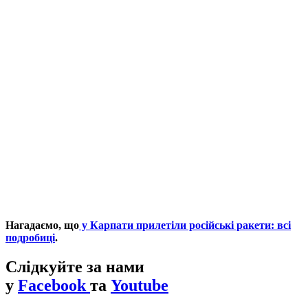
Нагадаємо, що
у Карпати прилетіли російські ракети: всі
подробиці
.
Слідкуйте за нами
у
Facebook
та
Youtube