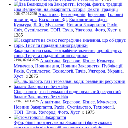
Два Великодні на Закарпатті. Історія, факти, традиції
0:38, 07.04.2026
Аналітика
,
Без кордонів
,
Берегово
,
Головні
новини дня
,
Ексклюзив ЗД
,
Ексклюзивне відео
,
Культура
,
Лайт
,
Мукачево
,
Новини Закарпаття
,
Рахів
,
Світ
,
Суспільство
,
ТОП
,
Тячів
,
Ужгород
,
Фото
,
Хуст
1385
Закарпаття на смак: географічне значення, що об’єднує
гори, Тису та прадавні виноградники
21:04, 02.04.2026
Аналітика
,
Берегово
,
Бізнес
,
Культура
,
Мукачево
,
Новини дня
,
Новини Закарпаття
,
Публікації
,
Рахів
,
Суспільство
,
Технології
,
Тячів
,
Ужгород
,
Україна
,
Хуст
2875
Сіль, золото, газ і термальні води: реальний ресурсний
баланс Закарпаття без міфів
23:07, 14.03.2026
Аналітика
,
Берегово
,
Бізнес
,
Мукачево
,
Новини Закарпаття
,
Рахів
,
Суспільство
,
Технології
,
ТОП
,
Тячів
,
Ужгород
,
Фото
,
Хуст
1975
Зуби, біль і прогрес: як на Закарпатті формувалася
стоматологія від імперій до приватних клінік