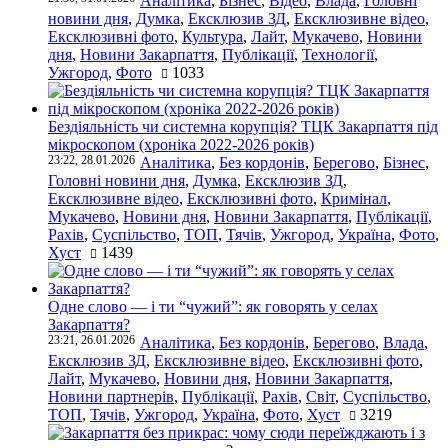
Аналітика
,
Бізнес
,
Відео
,
Влада
,
Головні
новини дня
,
Думка
,
Ексклюзив ЗД
,
Ексклюзивне відео
,
Ексклюзивні фото
,
Культура
,
Лайт
,
Мукачево
,
Новини
дня
,
Новини Закарпаття
,
Публікації
,
Технології
,
Ужгород
,
Фото
1033
Бездіяльність чи системна корупція? ТЦК Закарпаття під
мікроскопом (хроніка 2022-2026 років)
23:22, 28.01.2026
Аналітика
,
Без кордонів
,
Берегово
,
Бізнес
,
Головні новини дня
,
Думка
,
Ексклюзив ЗД
,
Ексклюзивне відео
,
Ексклюзивні фото
,
Кримінал
,
Мукачево
,
Новини дня
,
Новини Закарпаття
,
Публікації
,
Рахів
,
Суспільство
,
ТОП
,
Тячів
,
Ужгород
,
Україна
,
Фото
,
Хуст
1439
Одне слово — і ти “чужий”: як говорять у селах
Закарпаття?
23:21, 26.01.2026
Аналітика
,
Без кордонів
,
Берегово
,
Влада
,
Ексклюзив ЗД
,
Ексклюзивне відео
,
Ексклюзивні фото
,
Лайт
,
Мукачево
,
Новини дня
,
Новини Закарпаття
,
Новини партнерів
,
Публікації
,
Рахів
,
Світ
,
Суспільство
,
ТОП
,
Тячів
,
Ужгород
,
Україна
,
Фото
,
Хуст
3219