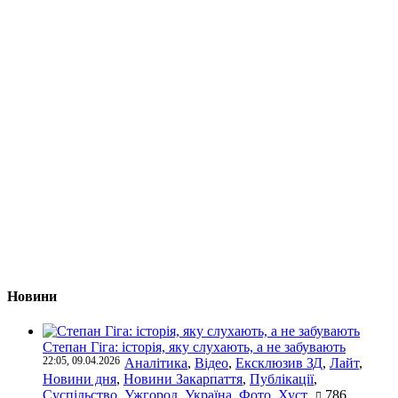
Новини
Степан Гіга: історія, яку слухають, а не забувають
22:05, 09.04.2026
Аналітика
,
Відео
,
Ексклюзив ЗД
,
Лайт
,
Новини дня
,
Новини Закарпаття
,
Публікації
,
Суспільство
,
Ужгород
,
Україна
,
Фото
,
Хуст
786