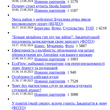
16:08, 23.08.2024
Новини партнерів
1179
Почему стоит купить Skoda Superb
16:06, 23.08.2024
Новини партнерів
1187
Увесь район у небезпеці: Бурхлива річка змила
високовольтну опору (ВІДЕО)
18:27, 10.02.2024
Берегово
,
Відео
,
Суспільство
,
ТОП
4218
“Більше мільйона грн під час війни”: Закарпатський
посадовець задекларував свою зарплату (ФОТО)
14:37, 10.02.2024
Бізнес
,
Мукачево
,
Фото
5887
Ефективність і надійність: обладнання для штанг
обприскувачів від Agroplast для вашого врожаю
22:08, 04.11.2023
Новини партнерів
1003
EcoFlow: найкращі генератори для енергонезалежності
дому, бізнесу та подорожей
15:34, 14.10.2023
Новини партнерів
940
Особливості азійської кухні
21:50, 17.09.2023
Новини партнерів
7528
Чому без діагностики слуху не можна купувати
слуховий апарат?
21:45, 17.09.2023
Новини партнерів
3088
У повітрі їдкий сморід, всюди горить: Закарпаття в диму
(ФОТО)