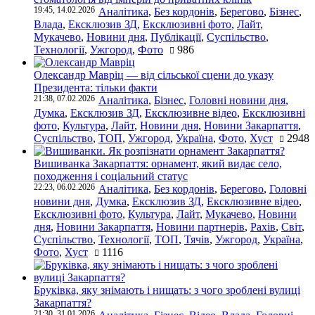
19:45, 14.02.2026
Аналітика
,
Без кордонів
,
Берегово
,
Бізнес
,
Влада
,
Ексклюзив ЗД
,
Ексклюзивні фото
,
Лайт
,
Мукачево
,
Новини дня
,
Публікації
,
Суспільство
,
Технології
,
Ужгород
,
Фото
986
Олександр Мавріц — від сільської сцени до указу
Президента: тільки факти
21:38, 07.02.2026
Аналітика
,
Бізнес
,
Головні новини дня
,
Думка
,
Ексклюзив ЗД
,
Ексклюзивне відео
,
Ексклюзивні
фото
,
Культура
,
Лайт
,
Новини дня
,
Новини Закарпаття
,
Суспільство
,
ТОП
,
Ужгород
,
Україна
,
Фото
,
Хуст
2948
Вишиванка Закарпаття: орнамент, який видає село,
походження і соціальний статус
22:23, 06.02.2026
Аналітика
,
Без кордонів
,
Берегово
,
Головні
новини дня
,
Думка
,
Ексклюзив ЗД
,
Ексклюзивне відео
,
Ексклюзивні фото
,
Культура
,
Лайт
,
Мукачево
,
Новини
дня
,
Новини Закарпаття
,
Новини партнерів
,
Рахів
,
Світ
,
Суспільство
,
Технології
,
ТОП
,
Тячів
,
Ужгород
,
Україна
,
Фото
,
Хуст
1116
Бруківка, яку знімають і нищать: з чого зроблені вулиці
Закарпаття?
21:30, 31.01.2026