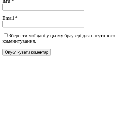
Ім'я
*
Email
*
Зберегти мої дані у цьому браузері для насутпного
коменнтування.