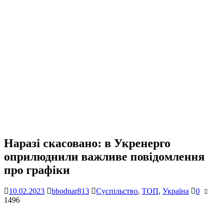
Наразі скасовано: в Укренерго
оприлюднили важливе повідомлення
про графіки
10.02.2023
bbodnar813
Суспільство
,
ТОП
,
Україна
0
1496