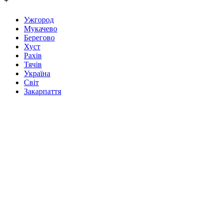
+
Ужгород
Мукачево
Берегово
Хуст
Рахів
Тячів
Україна
Світ
Закарпаття