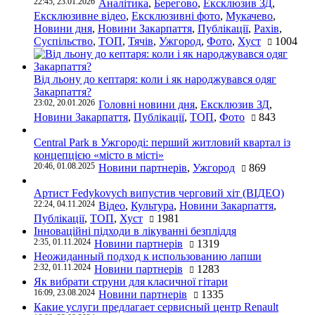
22:45, 23.01.2026
Аналітика
,
Берегово
,
Ексклюзив ЗД
,
Ексклюзивне відео
,
Ексклюзивні фото
,
Мукачево
,
Новини дня
,
Новини Закарпаття
,
Публікації
,
Рахів
,
Суспільство
,
ТОП
,
Тячів
,
Ужгород
,
Фото
,
Хуст
1004
Від льону до кептаря: коли і як народжувався одяг
Закарпаття?
23:02, 20.01.2026
Головні новини дня
,
Ексклюзив ЗД
,
Новини Закарпаття
,
Публікації
,
ТОП
,
Фото
843
Central Park в Ужгороді: перший житловий квартал із
концепцією «місто в місті»
20:46, 01.08.2025
Новини партнерів
,
Ужгород
869
Артист Fedykovych випустив черговий хіт (ВІДЕО)
22:24, 04.11.2024
Відео
,
Культура
,
Новини Закарпаття
,
Публікації
,
ТОП
,
Хуст
1981
Інноваційні підходи в лікуванні безпліддя
2:35, 01.11.2024
Новини партнерів
1319
Неожиданный подход к использованию лапши
2:32, 01.11.2024
Новини партнерів
1283
Як вибрати струни для класичної гітари
16:09, 23.08.2024
Новини партнерів
1335
Какие услуги предлагает сервисный центр Renault