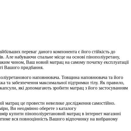
айбільших переваг даного компонента є його стійкість до
. Але набуваючи спальне місце на основі пінополіуретану,
 Таким чином, Ваш новий матрац на самому початку експлуатації
ості Вашого придбання.
ополіуретанового наповнювача. Товщина наповнювача та його
жка та забезпечення максимальної підтримки тілу. Як правило,
і капсули, які допомагають зробити матрац з його застосуванням
ий матрац це провести невелике дослідження самостійно.
міри, Ви неодмінно оберете з каталогу
 намір купити пінополіуретановий матрац в інтернет магазині
ежатиме вся повноцінність Вашого відпочинку на вибраному