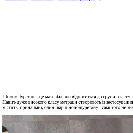
Пінополіуретан – це матеріал, що відноситься до групи пластм
Навіть дуже високого класу матраци створюють із застосуванням
містить, принаймні, один шар пінополіуретану і самі того не зн