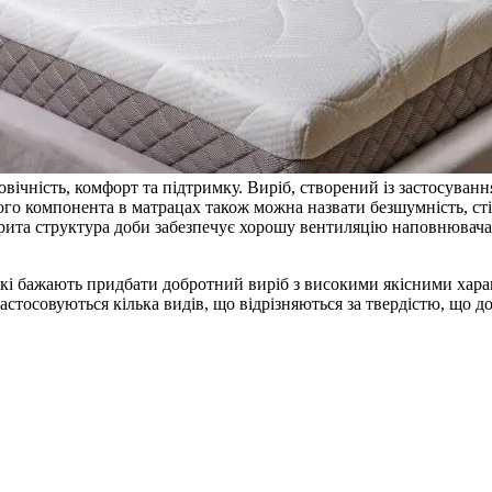
вічність, комфорт та підтримку. Виріб, створений із застосуван
 компонента в матрацах також можна назвати безшумність, стійкі
ідкрита структура доби забезпечує хорошу вентиляцію наповнюва
кі бажають придбати добротний виріб з високими якісними харак
застосовуються кілька видів, що відрізняються за твердістю, що