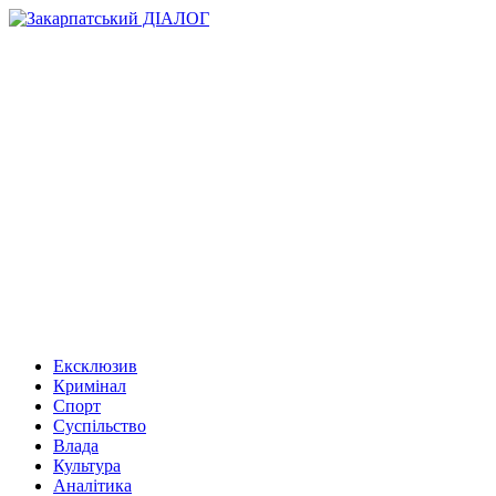
Ексклюзив
Кримінал
Спорт
Суспільство
Влада
Культура
Аналітика