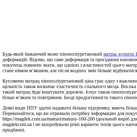
Будь-який бажаючий може пінополіуретановий
матрас купити 
деформацій. Відомо, що саме деформація та просідання наповн
покупець повинен знати, що однією з властивостей цього матер
стане німим м’якшим, але після жодних змін більше відбуватися 
Купляючи матрац пінополіуретановий ціна грає одну з важливи
щільність також визначає еластичність спального місця. Висока
такий матрац буде коштувати дорожче. Існує також пінополіурет
більш м’яким та повітряним. Іноді продуктивність такого піноп
Деякі види ППУ здатні надавати більшу підтримку, мають біль
Переконайтеся, що ви отримали потрібну інформацію для покупки
https://magdek.com.ua/matrasi/matrasy-160-200 ідеальний виріб 
magdekcom.ua і не випробували різні варіанти типів цього напо
придбанні.