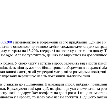
160х200
з впевненістю в збереженні свого придбання. Однією з н
ювачів є основною причиною заміни споживачами старих матраців
іалу є втрата на 15-20% твердості на початку життєвого циклу.
не буде. Але не турбуйтесь, це ніяк не відіб’ється на довговічн
х ролей. У свою чергу вартість виробу залежить від висоти пін
 щільність піни зумовлює більш тривале збереження твердості лі
ан вищої якості, який усередині має різні за розмірами повітрян
оліуретану перевищує навіть показники латексної піни.
шу стійкість до ущільнення. Найкращий спосіб вибрати правильн
. Враховуючи такі критерії, як ціна, відгуки споживачів та роз
для сну, який подарує Вам комфорт на довгі роки. І якщо ви маєте
внювача у виробах, то зараз саме час це зробити. Від цього зал