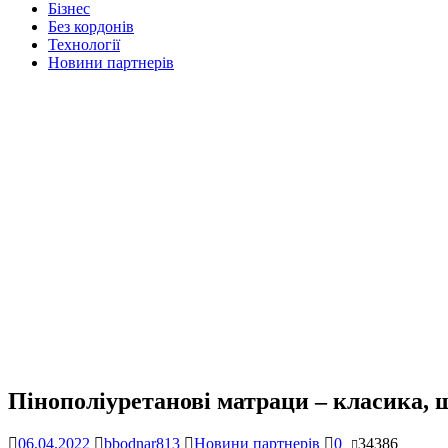
Бізнес
Без кордонів
Технології
Новини партнерів
Пінополіуретанові матраци – класика, щ
06.04.2022
bbodnar813
Новини партнерів
0
34386