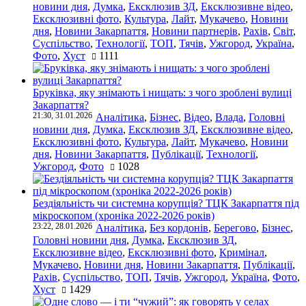
новини дня
,
Думка
,
Ексклюзив ЗД
,
Ексклюзивне відео
,
Ексклюзивні фото
,
Культура
,
Лайт
,
Мукачево
,
Новини
дня
,
Новини Закарпаття
,
Новини партнерів
,
Рахів
,
Світ
,
Суспільство
,
Технології
,
ТОП
,
Тячів
,
Ужгород
,
Україна
,
Фото
,
Хуст
1111
Бруківка, яку знімають і нищать: з чого зроблені вулиці
Закарпаття?
21:30, 31.01.2026
Аналітика
,
Бізнес
,
Відео
,
Влада
,
Головні
новини дня
,
Думка
,
Ексклюзив ЗД
,
Ексклюзивне відео
,
Ексклюзивні фото
,
Культура
,
Лайт
,
Мукачево
,
Новини
дня
,
Новини Закарпаття
,
Публікації
,
Технології
,
Ужгород
,
Фото
1028
Бездіяльність чи системна корупція? ТЦК Закарпаття під
мікроскопом (хроніка 2022-2026 років)
23:22, 28.01.2026
Аналітика
,
Без кордонів
,
Берегово
,
Бізнес
,
Головні новини дня
,
Думка
,
Ексклюзив ЗД
,
Ексклюзивне відео
,
Ексклюзивні фото
,
Кримінал
,
Мукачево
,
Новини дня
,
Новини Закарпаття
,
Публікації
,
Рахів
,
Суспільство
,
ТОП
,
Тячів
,
Ужгород
,
Україна
,
Фото
,
Хуст
1429