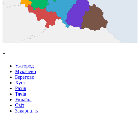
+
Ужгород
Мукачево
Берегово
Хуст
Рахів
Тячів
Україна
Світ
Закарпаття