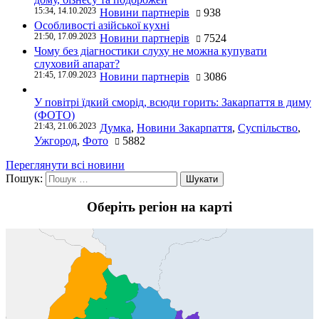
15:34, 14.10.2023
Новини партнерів
938
Особливості азійської кухні
21:50, 17.09.2023
Новини партнерів
7524
Чому без діагностики слуху не можна купувати
слуховий апарат?
21:45, 17.09.2023
Новини партнерів
3086
У повітрі їдкий сморід, всюди горить: Закарпаття в диму
(ФОТО)
21:43, 21.06.2023
Думка
,
Новини Закарпаття
,
Суспільство
,
Ужгород
,
Фото
5882
Переглянути всі новини
Пошук:
Оберіть регіон на карті