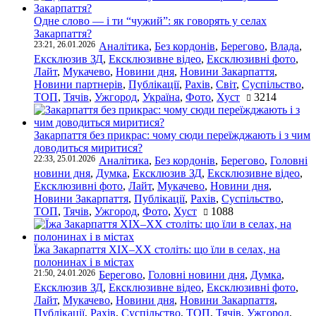
Одне слово — і ти “чужий”: як говорять у селах
Закарпаття?
23:21, 26.01.2026
Аналітика
,
Без кордонів
,
Берегово
,
Влада
,
Ексклюзив ЗД
,
Ексклюзивне відео
,
Ексклюзивні фото
,
Лайт
,
Мукачево
,
Новини дня
,
Новини Закарпаття
,
Новини партнерів
,
Публікації
,
Рахів
,
Світ
,
Суспільство
,
ТОП
,
Тячів
,
Ужгород
,
Україна
,
Фото
,
Хуст
3214
Закарпаття без прикрас: чому сюди переїжджають і з чим
доводиться миритися?
22:33, 25.01.2026
Аналітика
,
Без кордонів
,
Берегово
,
Головні
новини дня
,
Думка
,
Ексклюзив ЗД
,
Ексклюзивне відео
,
Ексклюзивні фото
,
Лайт
,
Мукачево
,
Новини дня
,
Новини Закарпаття
,
Публікації
,
Рахів
,
Суспільство
,
ТОП
,
Тячів
,
Ужгород
,
Фото
,
Хуст
1088
Їжа Закарпаття ХІХ–ХХ століть: що їли в селах, на
полонинах і в містах
21:50, 24.01.2026
Берегово
,
Головні новини дня
,
Думка
,
Ексклюзив ЗД
,
Ексклюзивне відео
,
Ексклюзивні фото
,
Лайт
,
Мукачево
,
Новини дня
,
Новини Закарпаття
,
Публікації
,
Рахів
,
Суспільство
,
ТОП
,
Тячів
,
Ужгород
,