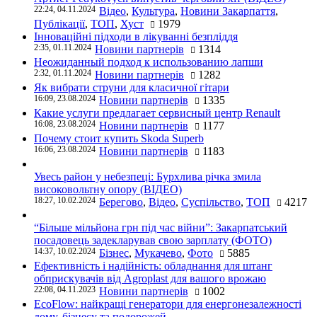
22:24, 04.11.2024
Відео
,
Культура
,
Новини Закарпаття
,
Публікації
,
ТОП
,
Хуст
1979
Інноваційні підходи в лікуванні безпліддя
2:35, 01.11.2024
Новини партнерів
1314
Неожиданный подход к использованию лапши
2:32, 01.11.2024
Новини партнерів
1282
Як вибрати струни для класичної гітари
16:09, 23.08.2024
Новини партнерів
1335
Какие услуги предлагает сервисный центр Renault
16:08, 23.08.2024
Новини партнерів
1177
Почему стоит купить Skoda Superb
16:06, 23.08.2024
Новини партнерів
1183
Увесь район у небезпеці: Бурхлива річка змила
високовольтну опору (ВІДЕО)
18:27, 10.02.2024
Берегово
,
Відео
,
Суспільство
,
ТОП
4217
“Більше мільйона грн під час війни”: Закарпатський
посадовець задекларував свою зарплату (ФОТО)
14:37, 10.02.2024
Бізнес
,
Мукачево
,
Фото
5885
Ефективність і надійність: обладнання для штанг
обприскувачів від Agroplast для вашого врожаю
22:08, 04.11.2023
Новини партнерів
1002
EcoFlow: найкращі генератори для енергонезалежності
дому, бізнесу та подорожей