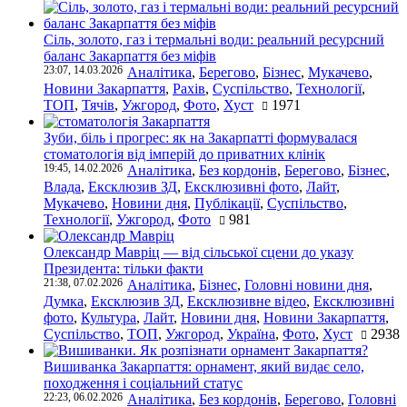
Сіль, золото, газ і термальні води: реальний ресурсний
баланс Закарпаття без міфів
23:07, 14.03.2026
Аналітика
,
Берегово
,
Бізнес
,
Мукачево
,
Новини Закарпаття
,
Рахів
,
Суспільство
,
Технології
,
ТОП
,
Тячів
,
Ужгород
,
Фото
,
Хуст
1971
Зуби, біль і прогрес: як на Закарпатті формувалася
стоматологія від імперій до приватних клінік
19:45, 14.02.2026
Аналітика
,
Без кордонів
,
Берегово
,
Бізнес
,
Влада
,
Ексклюзив ЗД
,
Ексклюзивні фото
,
Лайт
,
Мукачево
,
Новини дня
,
Публікації
,
Суспільство
,
Технології
,
Ужгород
,
Фото
981
Олександр Мавріц — від сільської сцени до указу
Президента: тільки факти
21:38, 07.02.2026
Аналітика
,
Бізнес
,
Головні новини дня
,
Думка
,
Ексклюзив ЗД
,
Ексклюзивне відео
,
Ексклюзивні
фото
,
Культура
,
Лайт
,
Новини дня
,
Новини Закарпаття
,
Суспільство
,
ТОП
,
Ужгород
,
Україна
,
Фото
,
Хуст
2938
Вишиванка Закарпаття: орнамент, який видає село,
походження і соціальний статус
22:23, 06.02.2026
Аналітика
,
Без кордонів
,
Берегово
,
Головні