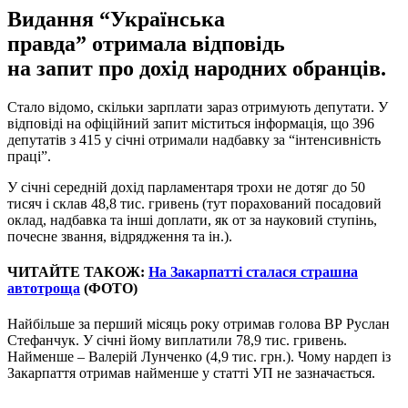
Видання “Українська
правда” отримала відповідь
на запит про дохід народних обранців.
Стало відомо, скільки зарплати зараз отримують депутати. У
відповіді на офіційний запит міститься інформація, що 396
депутатів з 415 у січні отримали надбавку за “інтенсивність
праці”.
У січні середній дохід парламентаря трохи не дотяг до 50
тисяч і склав 48,8 тис. гривень (тут порахований посадовий
оклад, надбавка та інші доплати, як от за науковий ступінь,
почесне звання, відрядження та ін.).
ЧИТАЙТЕ ТАКОЖ:
На Закарпатті сталася страшна
автотроща
(ФОТО)
Найбільше за перший місяць року отримав голова ВР Руслан
Стефанчук. У січні йому виплатили 78,9 тис. гривень.
Найменше – Валерій Лунченко (4,9 тис. грн.). Чому нардеп із
Закарпаття отримав найменше у статті УП не зазначається.