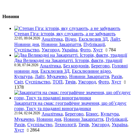
Новини
Степан Гіга: історія, яку слухають, а не забувають
22:05, 09.04.2026
Аналітика
,
Відео
,
Ексклюзив ЗД
,
Лайт
,
Новини дня
,
Новини Закарпаття
,
Публікації
,
Суспільство
,
Ужгород
,
Україна
,
Фото
,
Хуст
784
Два Великодні на Закарпатті. Історія, факти, традиції
0:38, 07.04.2026
Аналітика
,
Без кордонів
,
Берегово
,
Головні
новини дня
,
Ексклюзив ЗД
,
Ексклюзивне відео
,
Культура
,
Лайт
,
Мукачево
,
Новини Закарпаття
,
Рахів
,
Світ
,
Суспільство
,
ТОП
,
Тячів
,
Ужгород
,
Фото
,
Хуст
1378
Закарпаття на смак: географічне значення, що об’єднує
гори, Тису та прадавні виноградники
21:04, 02.04.2026
Аналітика
,
Берегово
,
Бізнес
,
Культура
,
Мукачево
,
Новини дня
,
Новини Закарпаття
,
Публікації
,
Рахів
,
Суспільство
,
Технології
,
Тячів
,
Ужгород
,
Україна
,
Хуст
2864