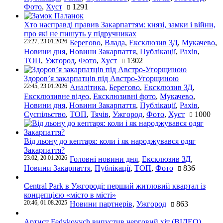
Фото
,
Хуст
1291
Хто насправді правив Закарпаттям: князі, замки і війни,
про які не пишуть у підручниках
23:27, 23.01.2026
Берегово
,
Влада
,
Ексклюзив ЗД
,
Мукачево
,
Новини дня
,
Новини Закарпаття
,
Публікації
,
Рахів
,
ТОП
,
Ужгород
,
Фото
,
Хуст
1302
Здоров’я закарпатців під Австро-Угорщиною
22:45, 23.01.2026
Аналітика
,
Берегово
,
Ексклюзив ЗД
,
Ексклюзивне відео
,
Ексклюзивні фото
,
Мукачево
,
Новини дня
,
Новини Закарпаття
,
Публікації
,
Рахів
,
Суспільство
,
ТОП
,
Тячів
,
Ужгород
,
Фото
,
Хуст
1000
Від льону до кептаря: коли і як народжувався одяг
Закарпаття?
23:02, 20.01.2026
Головні новини дня
,
Ексклюзив ЗД
,
Новини Закарпаття
,
Публікації
,
ТОП
,
Фото
836
Central Park в Ужгороді: перший житловий квартал із
концепцією «місто в місті»
20:46, 01.08.2025
Новини партнерів
,
Ужгород
863
Артист Fedykovych випустив черговий хіт (ВІДЕО)