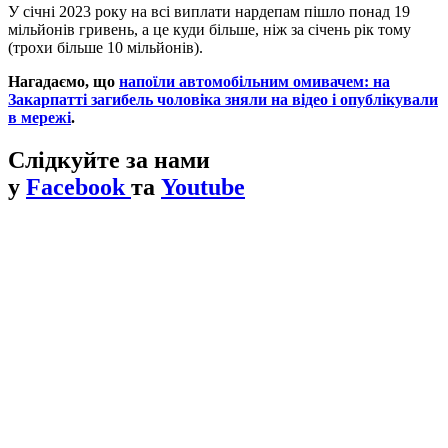
У січні 2023 року на всі виплати нардепам пішло понад 19
мільйонів гривень, а це куди більше, ніж за січень рік тому
(трохи більше 10 мільйонів).
Нагадаємо, що
напоїли автомобільним омивачем: на
Закарпатті загибель чоловіка зняли на відео і опублікували
в мережі
.
Слідкуйте за нами
у
Facebook
та
Youtube