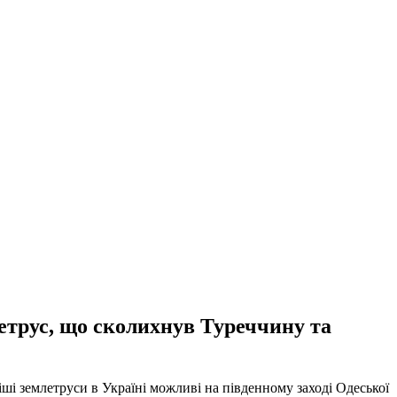
летрус, що сколихнув Туреччину та
ші землетруси в Україні можливі на південному заході Одеської