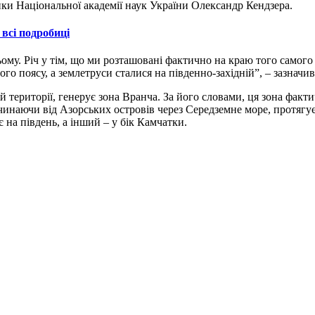
ики Національної академії наук України Олександр Кендзера.
 всі подробиці
ьому. Річ у тім, що ми розташовані фактично на краю того самого
ого поясу, а землетруси сталися на південно-західній”, – зазначив
ій території, генерує зона Вранча. За його словами, ця зона фак
чинаючи від Азорських островів через Середземне море, протягує
є на південь, а інший – у бік Камчатки.