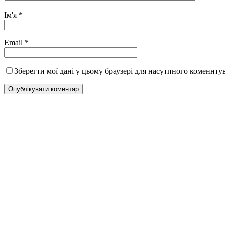
Ім'я
*
Email
*
Зберегти мої дані у цьому браузері для насутпного коменнту