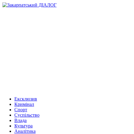
Ексклюзив
Кримінал
Спорт
Суспільство
Влада
Культура
Аналітика