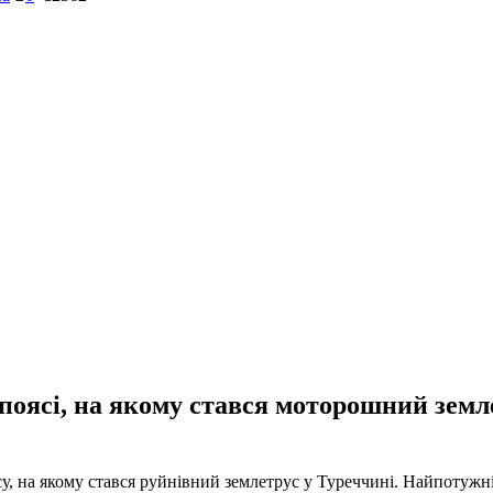
 поясі, на якому стався моторошний зем
у, на якому стався руйнівний землетрус у Туреччині. Найпотужні