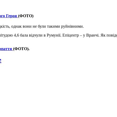
ого Героя
(ФОТО)
ідкість, однак вони не були такими руйнівними.
тудою 4,6 бала відчули в Румунії. Епіцентр – у Вранчі. Як повідо
арпаття
(ФОТО).
e