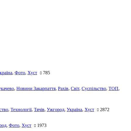
країна
,
Фото
,
Хуст
785
качево
,
Новини Закарпаття
,
Рахів
,
Світ
,
Суспільство
,
ТОП
,
ство
,
Технології
,
Тячів
,
Ужгород
,
Україна
,
Хуст
2872
род
,
Фото
,
Хуст
1973