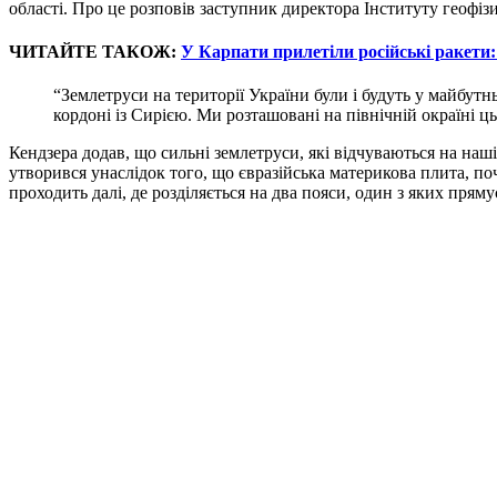
області. Про це розповів заступник директора Інституту геофіз
ЧИТАЙТЕ ТАКОЖ:
У Карпати прилетіли російські ракети:
“Землетруси на території України були і будуть у майбутн
кордоні із Сирією. Ми розташовані на північній окраїні ць
Кендзера додав, що сильні землетруси, які відчуваються на наш
утворився унаслідок того, що євразійська материкова плита, по
проходить далі, де розділяється на два пояси, один з яких пряму