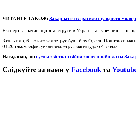
ЧИТАЙТЕ ТАКОЖ:
Закарпаття втратило ще одного молод
Експерт зазначив, що землетруси в Україні та Туреччині – не р
Зазначимо, 6 лютого землетрус був і біля Одеси. Поштовхи магні
03:26 також зафіксували землетрус магнітудою 4,5 бала.
Нагадаємо, що
сумна звістка з війни знову прийшла на Зак
Слідкуйте за нами у
Facebook
та
Youtub