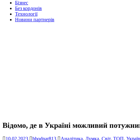
Бізнес
Без кордонів
Технології
Новини партнерів
Відомо, де в Україні можливий потужни
10.02.2023
bbodnar813
Аналітика
,
Думка
,
Світ
,
ТОП
,
Украї