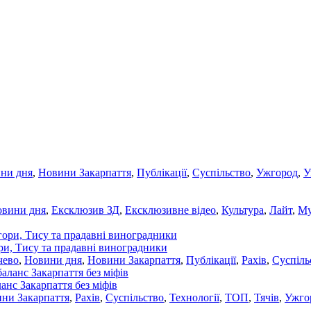
ни дня
,
Новини Закарпаття
,
Публікації
,
Суспільство
,
Ужгород
,
У
овини дня
,
Ексклюзив ЗД
,
Ексклюзивне відео
,
Культура
,
Лайт
,
Му
ори, Тису та прадавні виноградники
чево
,
Новини дня
,
Новини Закарпаття
,
Публікації
,
Рахів
,
Суспіль
ланс Закарпаття без міфів
ни Закарпаття
,
Рахів
,
Суспільство
,
Технології
,
ТОП
,
Тячів
,
Ужго