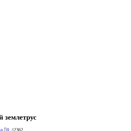
й землетрус
на
0
2362