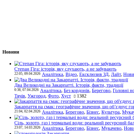
Новини
Степан Гіга: історія, яку слухають, а не забувають
22:05, 09.04.2026
Аналітика
,
Відео
,
Ексклюзив ЗД
,
Лайт
,
Нови
Два Великодні на Закарпатті. Історія, факти, традиції
0:38, 07.04.2026
Аналітика
,
Без кордонів
,
Берегово
,
Головні н
Тячів
,
Ужгород
,
Фото
,
Хуст
1382
Закарпаття на смак: географічне значення, що об’єднує г
21:04, 02.04.2026
Аналітика
,
Берегово
,
Бізнес
,
Культура
,
Мука
Сіль, золото, газ і термальні води: реальний ресурсний ба
23:07, 14.03.2026
Аналітика
,
Берегово
,
Бізнес
,
Мукачево
,
Нови