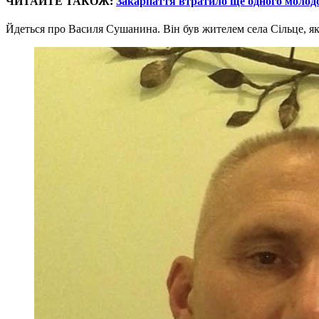
ЧИТАЙТЕ ТАКОЖ:
Закарпаття втратило ще одного молод
Йдеться про Василя Сушанина. Він був жителем села Сільце, яке