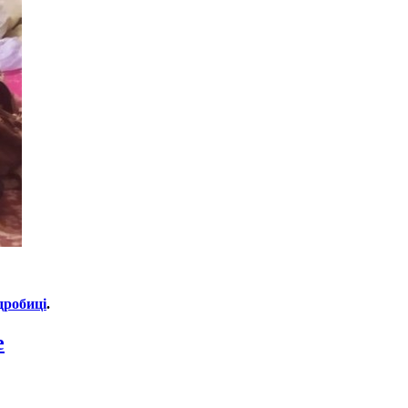
дробиці
.
e