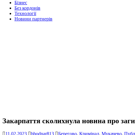
Бізнес
Без кордонів
Технології
Новини партнерів
Закарпаття сколихнула новина про заги
11.02.2023
bbodnar813
Берегово
,
Кримінал
,
Мукачево
,
Публі