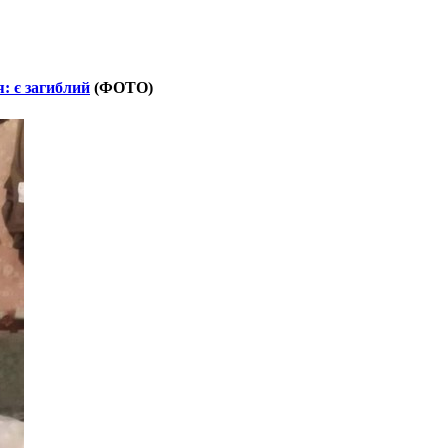
: є загиблий
(ФОТО)