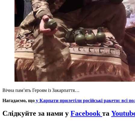
Вічна пам’ять Героям із Закарпаття…
Нагадаємо, що
у Карпати прилетіли російські ракети: всі по
Слідкуйте за нами у
Facebook
та
Youtub