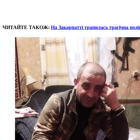
ЧИТАЙТЕ ТАКОЖ:
На Закарпатті трапилась трагічна подія