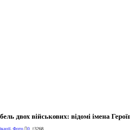
бель двох військових: відомі імена Геро
кації
,
Фото
0
3268