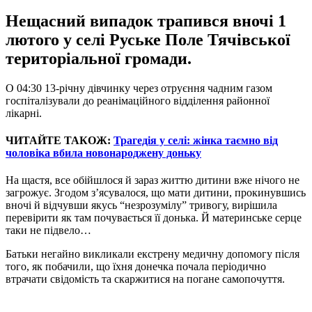
Нещасний випадок трапився вночі 1
лютого у селі Руське Поле Тячівської
територіальної громади.
О 04:30 13-річну дівчинку через отруєння чадним газом
госпіталізували до реанімаційного відділення районної
лікарні.
ЧИТАЙТЕ ТАКОЖ:
Трагедія у селі: жінка таємно від
чоловіка вбила новонароджену доньку
На щастя, все обійшлося й зараз життю дитини вже нічого не
загрожує. Згодом з’ясувалося, що мати дитини, прокинувшись
вночі й відчувши якусь “незрозумілу” тривогу, вирішила
перевірити як там почувається її донька. Й материнське серце
таки не підвело…
Батьки негайно викликали екстрену медичну допомогу після
того, як побачили, що їхня донечка почала періодично
втрачати свідомість та скаржитися на погане самопочуття.