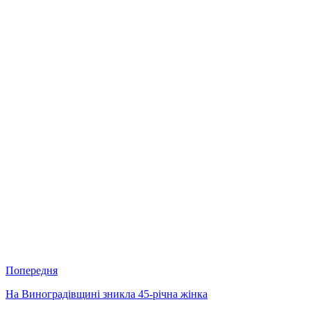
Попередня
На Виноградівщині зникла 45-річна жінка