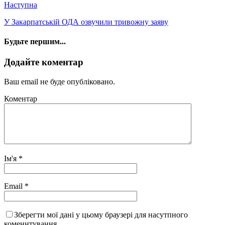
Наступна
У Закарпатській ОДА озвучили тривожну заяву
Будьте першим...
Додайте коментар
Ваш email не буде опубліковано.
Коментар
Ім'я
*
Email
*
Зберегти мої дані у цьому браузері для насутпного
коменнтування.