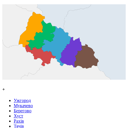
+
Ужгород
Мукачево
Берегово
Хуст
Рахів
Тячів