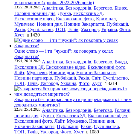
мікроскопом (хроніка 2022-2026 років)
23:22, 28.01.2026
Аналітика
,
Без кордонів
,
Берегово
,
Бізнес
,
Головні новини дня
,
Думка
,
Ексклюзив ЗД
,
Ексклюзивне відео
,
Ексклюзивні фото
,
Кримінал
,
Мукачево
,
Новини дня
,
Новини Закарпаття
,
Публікації
,
Рахів
,
Суспільство
,
ТОП
,
Тячів
,
Ужгород
,
Україна
,
Фото
,
Хуст
1430
Одне слово — і ти “чужий”: як говорять у селах
Закарпаття?
23:21, 26.01.2026
Аналітика
,
Без кордонів
,
Берегово
,
Влада
,
Ексклюзив ЗД
,
Ексклюзивне відео
,
Ексклюзивні фото
,
Лайт
,
Мукачево
,
Новини дня
,
Новини Закарпаття
,
Новини партнерів
,
Публікації
,
Рахів
,
Світ
,
Суспільство
,
ТОП
,
Тячів
,
Ужгород
,
Україна
,
Фото
,
Хуст
3214
Закарпаття без прикрас: чому сюди переїжджають і з чим
доводиться миритися?
22:33, 25.01.2026
Аналітика
,
Без кордонів
,
Берегово
,
Головні
новини дня
,
Думка
,
Ексклюзив ЗД
,
Ексклюзивне відео
,
Ексклюзивні фото
,
Лайт
,
Мукачево
,
Новини дня
,
Новини Закарпаття
,
Публікації
,
Рахів
,
Суспільство
,
ТОП
,
Тячів
,
Ужгород
,
Фото
,
Хуст
1089