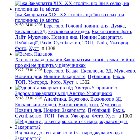
Їжа Закарпаття ХІХ–ХХ століть: що їли в селах, на
полонинах і в містах
21:50, 24.01.2026
Берегово
,
Головні новини дня
,
Думка
,
Ексклюзив ЗД
,
Ексклюзивне відео
,
Ексклюзивні фото
,
Лайт
,
Мукачево
,
Новини дня
,
Новини Закарпаття
,
Публікації
,
Рахів
,
Суспільство
,
ТОП
,
Тячів
,
Ужгород
,
Фото
,
Хуст
1308
Хто насправді правив Закарпаттям: князі, замки і війни,
про які не пишуть у підручниках
23:27, 23.01.2026
Берегово
,
Влада
,
Ексклюзив ЗД
,
Мукачево
,
Новини дня
,
Новини Закарпаття
,
Публікації
,
Рахів
,
ТОП
,
Ужгород
,
Фото
,
Хуст
1302
Здоров’я закарпатців під Австро-Угорщиною
22:45, 23.01.2026
Аналітика
,
Берегово
,
Ексклюзив ЗД
,
Ексклюзивне відео
,
Ексклюзивні фото
,
Мукачево
,
Новини дня
,
Новини Закарпаття
,
Публікації
,
Рахів
,
Суспільство
,
ТОП
,
Тячів
,
Ужгород
,
Фото
,
Хуст
1000
Від льону до кептаря: коли і як народжувався одяг
Закарпаття?