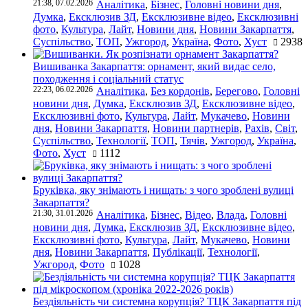
21:38, 07.02.2026
Аналітика
,
Бізнес
,
Головні новини дня
,
Думка
,
Ексклюзив ЗД
,
Ексклюзивне відео
,
Ексклюзивні
фото
,
Культура
,
Лайт
,
Новини дня
,
Новини Закарпаття
,
Суспільство
,
ТОП
,
Ужгород
,
Україна
,
Фото
,
Хуст
2938
Вишиванка Закарпаття: орнамент, який видає село,
походження і соціальний статус
22:23, 06.02.2026
Аналітика
,
Без кордонів
,
Берегово
,
Головні
новини дня
,
Думка
,
Ексклюзив ЗД
,
Ексклюзивне відео
,
Ексклюзивні фото
,
Культура
,
Лайт
,
Мукачево
,
Новини
дня
,
Новини Закарпаття
,
Новини партнерів
,
Рахів
,
Світ
,
Суспільство
,
Технології
,
ТОП
,
Тячів
,
Ужгород
,
Україна
,
Фото
,
Хуст
1112
Бруківка, яку знімають і нищать: з чого зроблені вулиці
Закарпаття?
21:30, 31.01.2026
Аналітика
,
Бізнес
,
Відео
,
Влада
,
Головні
новини дня
,
Думка
,
Ексклюзив ЗД
,
Ексклюзивне відео
,
Ексклюзивні фото
,
Культура
,
Лайт
,
Мукачево
,
Новини
дня
,
Новини Закарпаття
,
Публікації
,
Технології
,
Ужгород
,
Фото
1028
Бездіяльність чи системна корупція? ТЦК Закарпаття під