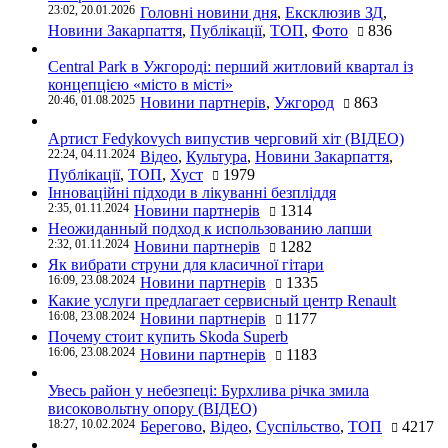
23:02, 20.01.2026
Головні новини дня
,
Ексклюзив ЗД
,
Новини Закарпаття
,
Публікації
,
ТОП
,
Фото
836
Central Park в Ужгороді: перший житловий квартал із
концепцією «місто в місті»
20:46, 01.08.2025
Новини партнерів
,
Ужгород
863
Артист Fedykovych випустив черговий хіт (ВІДЕО)
22:24, 04.11.2024
Відео
,
Культура
,
Новини Закарпаття
,
Публікації
,
ТОП
,
Хуст
1979
Інноваційні підходи в лікуванні безпліддя
2:35, 01.11.2024
Новини партнерів
1314
Неожиданный подход к использованию лапши
2:32, 01.11.2024
Новини партнерів
1282
Як вибрати струни для класичної гітари
16:09, 23.08.2024
Новини партнерів
1335
Какие услуги предлагает сервисный центр Renault
16:08, 23.08.2024
Новини партнерів
1177
Почему стоит купить Skoda Superb
16:06, 23.08.2024
Новини партнерів
1183
Увесь район у небезпеці: Бурхлива річка змила
високовольтну опору (ВІДЕО)
18:27, 10.02.2024
Берегово
,
Відео
,
Суспільство
,
ТОП
4217