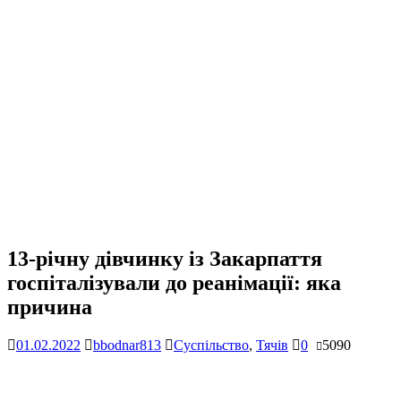
13-річну дівчинку із Закарпаття
госпіталізували до реанімації: яка
причина
01.02.2022
bbodnar813
Суспільство
,
Тячів
0
5090