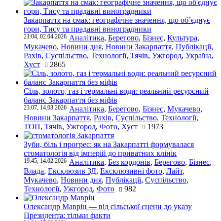
Закарпаття на смак: географічне значення, що об’єднує
гори, Тису та прадавні виноградники
21:04, 02.04.2026
Аналітика
,
Берегово
,
Бізнес
,
Культура
,
Мукачево
,
Новини дня
,
Новини Закарпаття
,
Публікації
,
Рахів
,
Суспільство
,
Технології
,
Тячів
,
Ужгород
,
Україна
,
Хуст
2865
Сіль, золото, газ і термальні води: реальний ресурсний
баланс Закарпаття без міфів
23:07, 14.03.2026
Аналітика
,
Берегово
,
Бізнес
,
Мукачево
,
Новини Закарпаття
,
Рахів
,
Суспільство
,
Технології
,
ТОП
,
Тячів
,
Ужгород
,
Фото
,
Хуст
1973
Зуби, біль і прогрес: як на Закарпатті формувалася
стоматологія від імперій до приватних клінік
19:45, 14.02.2026
Аналітика
,
Без кордонів
,
Берегово
,
Бізнес
,
Влада
,
Ексклюзив ЗД
,
Ексклюзивні фото
,
Лайт
,
Мукачево
,
Новини дня
,
Публікації
,
Суспільство
,
Технології
,
Ужгород
,
Фото
982
Олександр Мавріц — від сільської сцени до указу
Президента: тільки факти