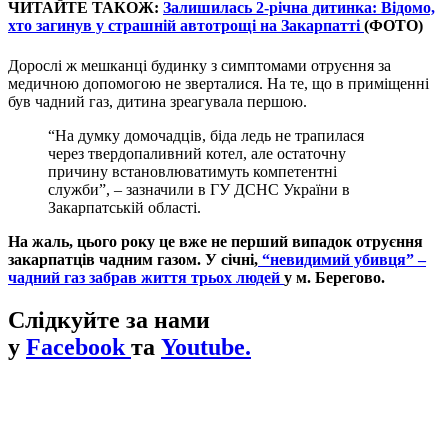
ЧИТАЙТЕ ТАКОЖ:
Залишилась 2-річна дитинка: Відомо,
хто загинув у страшній автотрощі на Закарпатті
(ФОТО)
Дорослі ж мешканці будинку з симптомами отруєння за
медичною допомогою не зверталися. На те, що в приміщенні
був чадний газ, дитина зреагувала першою.
“На думку домочадців, біда ледь не трапилася
через твердопаливний котел, але остаточну
причину встановлюватимуть компетентні
служби”, – зазначили в ГУ ДСНС України в
Закарпатській області.
На жаль, цього року це вже не перший випадок отруєння
закарпатців чадним газом. У січні,
“невидимий убивця” –
чадний газ забрав життя трьох людей
у м. Берегово.
Слідкуйте за нами
у
Facebook
та
Youtube.