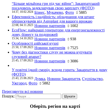
“Більше мільйона грн під час війни”: Закарпатський
посадовець задекларував свою зарплату (ФОТО)
14:37, 10.02.2024
Бізнес
,
Мукачево
,
Фото
5885
Ефективність і надійність: обладнання для штанг
обприскувачів від Agroplast для вашого врожаю
22:08, 04.11.2023
Новини партнерів
1002
EcoFlow: найкращі генератори для енергонезалежності
дому, бізнесу та подорожей
15:34, 14.10.2023
Новини партнерів
938
Особливості азійської кухні
21:50, 17.09.2023
Новини партнерів
7525
Чому без діагностики слуху не можна купувати
слуховий апарат?
21:45, 17.09.2023
Новини партнерів
3086
У повітрі їдкий сморід, всюди горить: Закарпаття в диму
(ФОТО)
21:43, 21.06.2023
Думка
,
Новини Закарпаття
,
Суспільство
,
Ужгород
,
Фото
5882
Переглянути всі новини
Пошук:
Оберіть регіон на карті