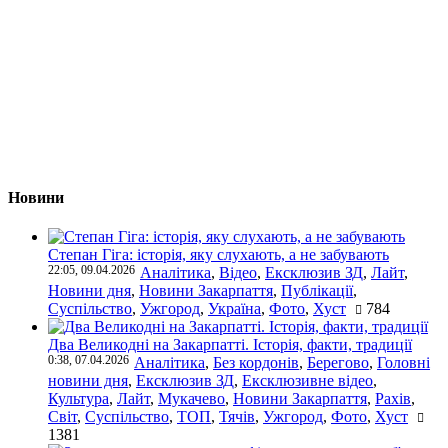
Новини
Степан Гіга: історія, яку слухають, а не забувають
22:05, 09.04.2026
Аналітика
,
Відео
,
Ексклюзив ЗД
,
Лайт
,
Новини дня
,
Новини Закарпаття
,
Публікації
,
Суспільство
,
Ужгород
,
Україна
,
Фото
,
Хуст
784
Два Великодні на Закарпатті. Історія, факти, традиції
0:38, 07.04.2026
Аналітика
,
Без кордонів
,
Берегово
,
Головні
новини дня
,
Ексклюзив ЗД
,
Ексклюзивне відео
,
Культура
,
Лайт
,
Мукачево
,
Новини Закарпаття
,
Рахів
,
Світ
,
Суспільство
,
ТОП
,
Тячів
,
Ужгород
,
Фото
,
Хуст
1381