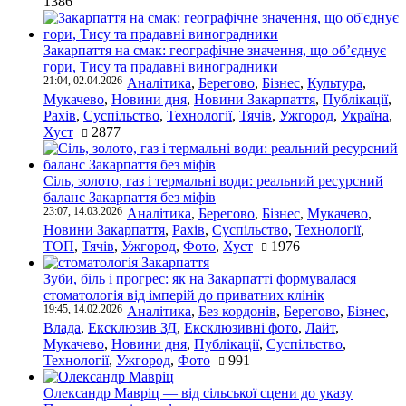
1386
Закарпаття на смак: географічне значення, що об’єднує
гори, Тису та прадавні виноградники
21:04, 02.04.2026
Аналітика
,
Берегово
,
Бізнес
,
Культура
,
Мукачево
,
Новини дня
,
Новини Закарпаття
,
Публікації
,
Рахів
,
Суспільство
,
Технології
,
Тячів
,
Ужгород
,
Україна
,
Хуст
2877
Сіль, золото, газ і термальні води: реальний ресурсний
баланс Закарпаття без міфів
23:07, 14.03.2026
Аналітика
,
Берегово
,
Бізнес
,
Мукачево
,
Новини Закарпаття
,
Рахів
,
Суспільство
,
Технології
,
ТОП
,
Тячів
,
Ужгород
,
Фото
,
Хуст
1976
Зуби, біль і прогрес: як на Закарпатті формувалася
стоматологія від імперій до приватних клінік
19:45, 14.02.2026
Аналітика
,
Без кордонів
,
Берегово
,
Бізнес
,
Влада
,
Ексклюзив ЗД
,
Ексклюзивні фото
,
Лайт
,
Мукачево
,
Новини дня
,
Публікації
,
Суспільство
,
Технології
,
Ужгород
,
Фото
991
Олександр Мавріц — від сільської сцени до указу