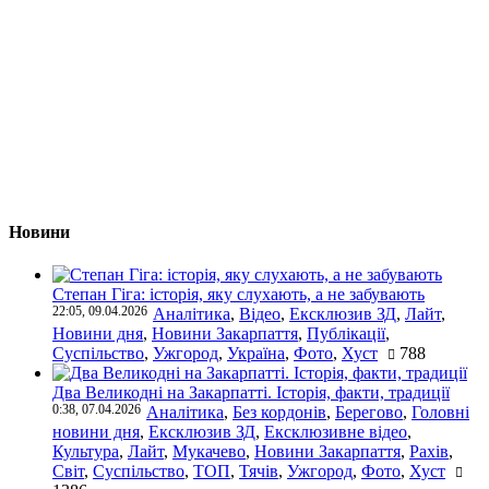
Новини
Степан Гіга: історія, яку слухають, а не забувають
22:05, 09.04.2026
Аналітика
,
Відео
,
Ексклюзив ЗД
,
Лайт
,
Новини дня
,
Новини Закарпаття
,
Публікації
,
Суспільство
,
Ужгород
,
Україна
,
Фото
,
Хуст
788
Два Великодні на Закарпатті. Історія, факти, традиції
0:38, 07.04.2026
Аналітика
,
Без кордонів
,
Берегово
,
Головні
новини дня
,
Ексклюзив ЗД
,
Ексклюзивне відео
,
Культура
,
Лайт
,
Мукачево
,
Новини Закарпаття
,
Рахів
,
Світ
,
Суспільство
,
ТОП
,
Тячів
,
Ужгород
,
Фото
,
Хуст