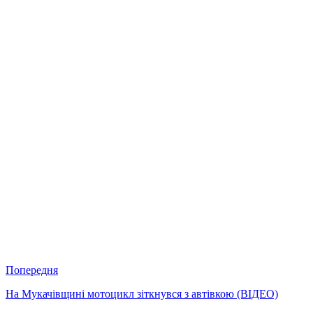
Попередня
На Мукачівщині мотоцикл зіткнувся з автівкою (ВІДЕО)