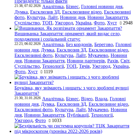
Президента: тільки факти
21:38, 07.02.2026
Аналітика
,
Бізнес
,
Головні новини дня
,
Думка
,
Ексклюзив ЗД
,
Ексклюзивне відео
,
Ексклюзивні
фото
,
Культура
,
Лайт
,
Новини дня
,
Новини Закарпаття
,
Суспільство
,
ТОП
,
Ужгород
,
Україна
,
Фото
,
Хуст
2948
Вишиванка Закарпаття: орнамент, який видає село,
походження і соціальний статус
22:23, 06.02.2026
Аналітика
,
Без кордонів
,
Берегово
,
Головні
новини дня
,
Думка
,
Ексклюзив ЗД
,
Ексклюзивне відео
,
Ексклюзивні фото
,
Культура
,
Лайт
,
Мукачево
,
Новини
дня
,
Новини Закарпаття
,
Новини партнерів
,
Рахів
,
Світ
,
Суспільство
,
Технології
,
ТОП
,
Тячів
,
Ужгород
,
Україна
,
Фото
,
Хуст
1119
Бруківка, яку знімають і нищать: з чого зроблені вулиці
Закарпаття?
21:30, 31.01.2026
Аналітика
,
Бізнес
,
Відео
,
Влада
,
Головні
новини дня
,
Думка
,
Ексклюзив ЗД
,
Ексклюзивне відео
,
Ексклюзивні фото
,
Культура
,
Лайт
,
Мукачево
,
Новини
дня
,
Новини Закарпаття
,
Публікації
,
Технології
,
Ужгород
,
Фото
1033