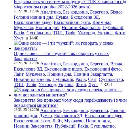
Бездіяльність чи системна корупція? ТЦК Закарпаття під
мікроскопом (хроніка 2022-2026 років)
23:22, 28.01.2026
Аналітика
,
Без кордонів
,
Берегово
,
Бізнес
,
Головні новини дня
,
Думка
,
Ексклюзив ЗД
,
Ексклюзивне відео
,
Ексклюзивні фото
,
Кримінал
,
Мукачево
,
Новини дня
,
Новини Закарпаття
,
Публікації
,
Рахів
,
Суспільство
,
ТОП
,
Тячів
,
Ужгород
,
Україна
,
Фото
,
Хуст
1440
Одне слово — і ти “чужий”: як говорять у селах
Закарпаття?
23:21, 26.01.2026
Аналітика
,
Без кордонів
,
Берегово
,
Влада
,
Ексклюзив ЗД
,
Ексклюзивне відео
,
Ексклюзивні фото
,
Лайт
,
Мукачево
,
Новини дня
,
Новини Закарпаття
,
Новини партнерів
,
Публікації
,
Рахів
,
Світ
,
Суспільство
,
ТОП
,
Тячів
,
Ужгород
,
Україна
,
Фото
,
Хуст
3221
Закарпаття без прикрас: чому сюди переїжджають і з чим
доводиться миритися?
22:33, 25.01.2026
Аналітика
,
Без кордонів
,
Берегово
,
Головні
новини дня
,
Думка
,
Ексклюзив ЗД
,
Ексклюзивне відео
,
Ексклюзивні фото
,
Лайт
,
Мукачево
,
Новини дня
,
Новини Закарпаття
,
Публікації
,
Рахів
,
Суспільство
,