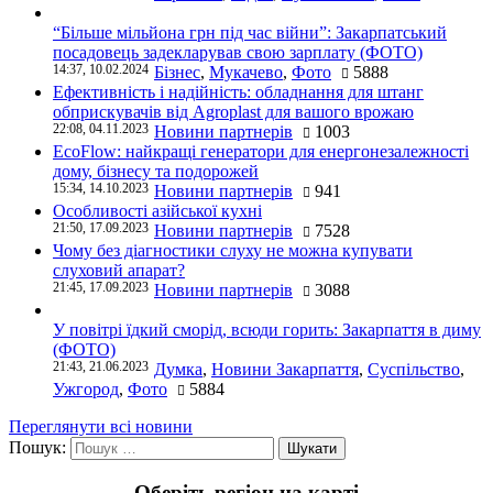
“Більше мільйона грн під час війни”: Закарпатський
посадовець задекларував свою зарплату (ФОТО)
14:37, 10.02.2024
Бізнес
,
Мукачево
,
Фото
5888
Ефективність і надійність: обладнання для штанг
обприскувачів від Agroplast для вашого врожаю
22:08, 04.11.2023
Новини партнерів
1003
EcoFlow: найкращі генератори для енергонезалежності
дому, бізнесу та подорожей
15:34, 14.10.2023
Новини партнерів
941
Особливості азійської кухні
21:50, 17.09.2023
Новини партнерів
7528
Чому без діагностики слуху не можна купувати
слуховий апарат?
21:45, 17.09.2023
Новини партнерів
3088
У повітрі їдкий сморід, всюди горить: Закарпаття в диму
(ФОТО)
21:43, 21.06.2023
Думка
,
Новини Закарпаття
,
Суспільство
,
Ужгород
,
Фото
5884
Переглянути всі новини
Пошук:
Оберіть регіон на карті