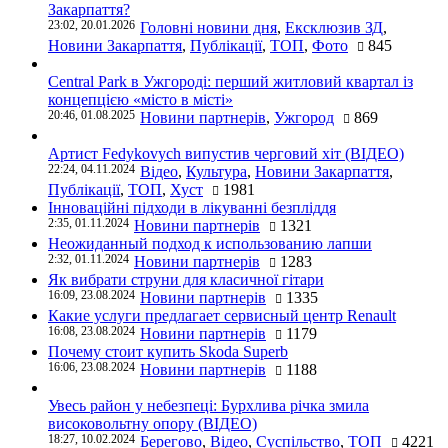
Закарпаття?
23:02, 20.01.2026
Головні новини дня
,
Ексклюзив ЗД
,
Новини Закарпаття
,
Публікації
,
ТОП
,
Фото
845
Central Park в Ужгороді: перший житловий квартал із
концепцією «місто в місті»
20:46, 01.08.2025
Новини партнерів
,
Ужгород
869
Артист Fedykovych випустив черговий хіт (ВІДЕО)
22:24, 04.11.2024
Відео
,
Культура
,
Новини Закарпаття
,
Публікації
,
ТОП
,
Хуст
1981
Інноваційні підходи в лікуванні безпліддя
2:35, 01.11.2024
Новини партнерів
1321
Неожиданный подход к использованию лапши
2:32, 01.11.2024
Новини партнерів
1283
Як вибрати струни для класичної гітари
16:09, 23.08.2024
Новини партнерів
1335
Какие услуги предлагает сервисный центр Renault
16:08, 23.08.2024
Новини партнерів
1179
Почему стоит купить Skoda Superb
16:06, 23.08.2024
Новини партнерів
1188
Увесь район у небезпеці: Бурхлива річка змила
високовольтну опору (ВІДЕО)
18:27, 10.02.2024
Берегово
,
Відео
,
Суспільство
,
ТОП
4221