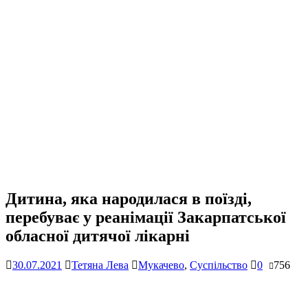
Дитина, яка народилася в поїзді,
перебуває у реанімації Закарпатської
обласної дитячої лікарні
30.07.2021
Тетяна Лева
Мукачево
,
Суспільство
0
756