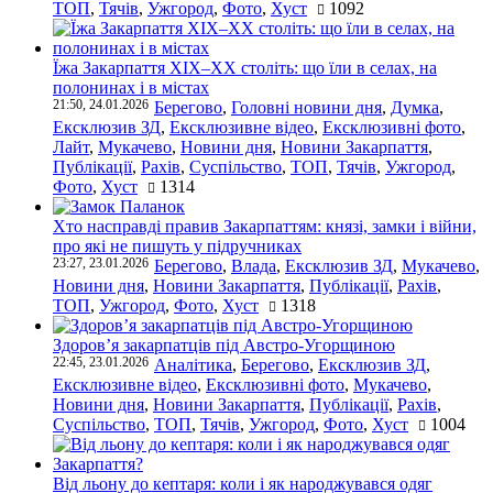
ТОП
,
Тячів
,
Ужгород
,
Фото
,
Хуст
1092
Їжа Закарпаття ХІХ–ХХ століть: що їли в селах, на
полонинах і в містах
21:50, 24.01.2026
Берегово
,
Головні новини дня
,
Думка
,
Ексклюзив ЗД
,
Ексклюзивне відео
,
Ексклюзивні фото
,
Лайт
,
Мукачево
,
Новини дня
,
Новини Закарпаття
,
Публікації
,
Рахів
,
Суспільство
,
ТОП
,
Тячів
,
Ужгород
,
Фото
,
Хуст
1314
Хто насправді правив Закарпаттям: князі, замки і війни,
про які не пишуть у підручниках
23:27, 23.01.2026
Берегово
,
Влада
,
Ексклюзив ЗД
,
Мукачево
,
Новини дня
,
Новини Закарпаття
,
Публікації
,
Рахів
,
ТОП
,
Ужгород
,
Фото
,
Хуст
1318
Здоров’я закарпатців під Австро-Угорщиною
22:45, 23.01.2026
Аналітика
,
Берегово
,
Ексклюзив ЗД
,
Ексклюзивне відео
,
Ексклюзивні фото
,
Мукачево
,
Новини дня
,
Новини Закарпаття
,
Публікації
,
Рахів
,
Суспільство
,
ТОП
,
Тячів
,
Ужгород
,
Фото
,
Хуст
1004
Від льону до кептаря: коли і як народжувався одяг