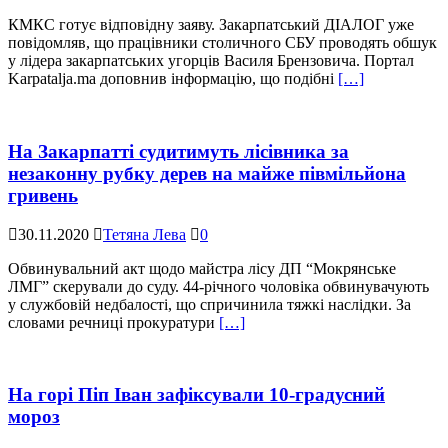
КМКС готує відповідну заяву. Закарпатський ДІАЛОГ уже
повідомляв, що працівники столичного СБУ проводять обшук
у лідера закарпатських угорців Василя Брензовича. Портал
Karpatalja.ma доповнив інформацію, що подібні
[…]
На Закарпатті судитимуть лісівника за
незаконну рубку дерев на майже півмільйона
гривень
30.11.2020
Тетяна Лева
0
Обвинувальний акт щодо майстра лісу ДП “Мокрянське
ЛМГ” скерували до суду. 44-річного чоловіка обвинувачують
у службовій недбалості, що спричинила тяжкі наслідки. За
словами речниці прокуратури
[…]
На горі Піп Іван зафіксували 10-градусний
мороз