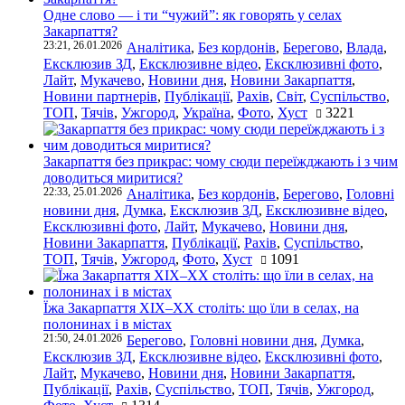
Одне слово — і ти “чужий”: як говорять у селах
Закарпаття?
23:21, 26.01.2026
Аналітика
,
Без кордонів
,
Берегово
,
Влада
,
Ексклюзив ЗД
,
Ексклюзивне відео
,
Ексклюзивні фото
,
Лайт
,
Мукачево
,
Новини дня
,
Новини Закарпаття
,
Новини партнерів
,
Публікації
,
Рахів
,
Світ
,
Суспільство
,
ТОП
,
Тячів
,
Ужгород
,
Україна
,
Фото
,
Хуст
3221
Закарпаття без прикрас: чому сюди переїжджають і з чим
доводиться миритися?
22:33, 25.01.2026
Аналітика
,
Без кордонів
,
Берегово
,
Головні
новини дня
,
Думка
,
Ексклюзив ЗД
,
Ексклюзивне відео
,
Ексклюзивні фото
,
Лайт
,
Мукачево
,
Новини дня
,
Новини Закарпаття
,
Публікації
,
Рахів
,
Суспільство
,
ТОП
,
Тячів
,
Ужгород
,
Фото
,
Хуст
1091
Їжа Закарпаття ХІХ–ХХ століть: що їли в селах, на
полонинах і в містах
21:50, 24.01.2026
Берегово
,
Головні новини дня
,
Думка
,
Ексклюзив ЗД
,
Ексклюзивне відео
,
Ексклюзивні фото
,
Лайт
,
Мукачево
,
Новини дня
,
Новини Закарпаття
,
Публікації
,
Рахів
,
Суспільство
,
ТОП
,
Тячів
,
Ужгород
,