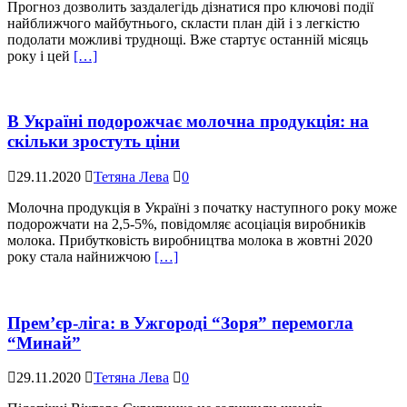
Прогноз дозволить заздалегідь дізнатися про ключові події
найближчого майбутнього, скласти план дій і з легкістю
подолати можливі труднощі. Вже стартує останній місяць
року і цей
[…]
В Україні подорожчає молочна продукція: на
скільки зростуть ціни
29.11.2020
Тетяна Лева
0
Молочна продукція в Україні з початку наступного року може
подорожчати на 2,5-5%, повідомляє асоціація виробників
молока. Прибутковість виробництва молока в жовтні 2020
року стала найнижчою
[…]
Прем’єр-ліга: в Ужгороді “Зоря” перемогла
“Минай”
29.11.2020
Тетяна Лева
0