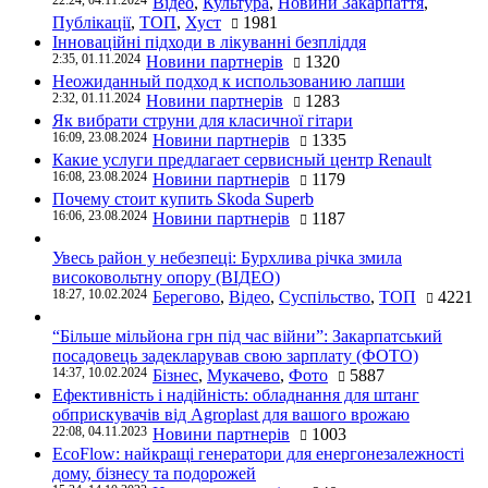
22:24, 04.11.2024
Відео
,
Культура
,
Новини Закарпаття
,
Публікації
,
ТОП
,
Хуст
1981
Інноваційні підходи в лікуванні безпліддя
2:35, 01.11.2024
Новини партнерів
1320
Неожиданный подход к использованию лапши
2:32, 01.11.2024
Новини партнерів
1283
Як вибрати струни для класичної гітари
16:09, 23.08.2024
Новини партнерів
1335
Какие услуги предлагает сервисный центр Renault
16:08, 23.08.2024
Новини партнерів
1179
Почему стоит купить Skoda Superb
16:06, 23.08.2024
Новини партнерів
1187
Увесь район у небезпеці: Бурхлива річка змила
високовольтну опору (ВІДЕО)
18:27, 10.02.2024
Берегово
,
Відео
,
Суспільство
,
ТОП
4221
“Більше мільйона грн під час війни”: Закарпатський
посадовець задекларував свою зарплату (ФОТО)
14:37, 10.02.2024
Бізнес
,
Мукачево
,
Фото
5887
Ефективність і надійність: обладнання для штанг
обприскувачів від Agroplast для вашого врожаю
22:08, 04.11.2023
Новини партнерів
1003
EcoFlow: найкращі генератори для енергонезалежності
дому, бізнесу та подорожей