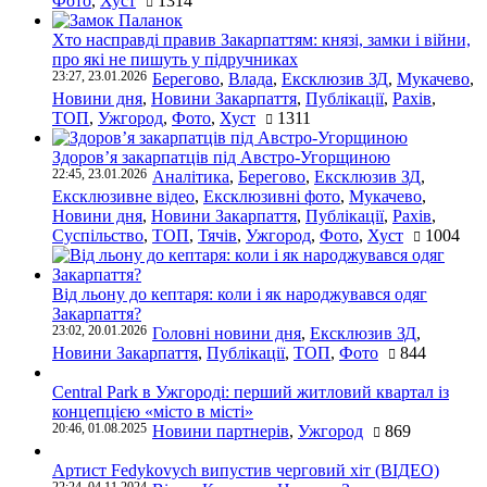
Фото
,
Хуст
1314
Хто насправді правив Закарпаттям: князі, замки і війни,
про які не пишуть у підручниках
23:27, 23.01.2026
Берегово
,
Влада
,
Ексклюзив ЗД
,
Мукачево
,
Новини дня
,
Новини Закарпаття
,
Публікації
,
Рахів
,
ТОП
,
Ужгород
,
Фото
,
Хуст
1311
Здоров’я закарпатців під Австро-Угорщиною
22:45, 23.01.2026
Аналітика
,
Берегово
,
Ексклюзив ЗД
,
Ексклюзивне відео
,
Ексклюзивні фото
,
Мукачево
,
Новини дня
,
Новини Закарпаття
,
Публікації
,
Рахів
,
Суспільство
,
ТОП
,
Тячів
,
Ужгород
,
Фото
,
Хуст
1004
Від льону до кептаря: коли і як народжувався одяг
Закарпаття?
23:02, 20.01.2026
Головні новини дня
,
Ексклюзив ЗД
,
Новини Закарпаття
,
Публікації
,
ТОП
,
Фото
844
Central Park в Ужгороді: перший житловий квартал із
концепцією «місто в місті»
20:46, 01.08.2025
Новини партнерів
,
Ужгород
869
Артист Fedykovych випустив черговий хіт (ВІДЕО)