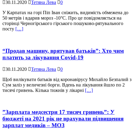
30.11.2020
Тетяна Лева
0
У Карпатах на горі Піп Іван сніжить, видимість обмежена до
50 метрів і вдарив мороз -10°С. Про це повідомляється на
сторінці Черногірського гірського пошуково-рятувального
посту
[…]
“Продав машину, врятував батьків”: Хто чим
платить за лікування Covid-19
30.11.2020
Тетяна Лева
0
Щоб вилікувати батьків від коронавірусу Михайло Безпалий з
Сум заліз у величезні борги. Вдень на лікування йшло по 2
тисячі гривень. Кілька тижнів у лікарні
[…]
”Зарплата медсестри 17 тисяч гривень”: У
бюджеті на 2021 рік не врахували підвищення
зарплат медиків – МОЗ