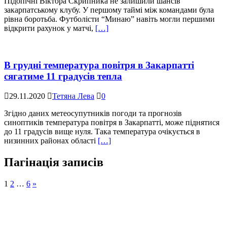
Підопічні Віктора Скрипника не залишили шансів
закарпатському клубу. У першому таймі між командами була
рівна боротьба. Футболісти “Минаю” навіть могли першими
відкрити рахунок у матчі,
[…]
В грудні температура повітря в Закарпатті
сягатиме 11 градусів тепла
29.11.2020
Тетяна Лева
0
Згідно даних метеосупутників погоди та прогнозів
синоптиків температура повітря в Закарпатті, може піднятися
до 11 градусів вище нуля. Така температура очікується в
низинних районах області
[…]
Пагінація записів
1
2
…
6
»