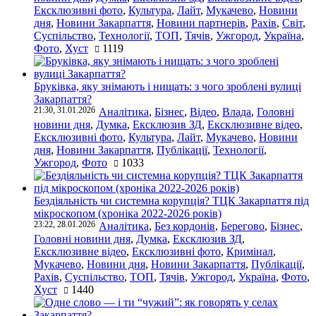
Ексклюзивні фото
,
Культура
,
Лайт
,
Мукачево
,
Новини
дня
,
Новини Закарпаття
,
Новини партнерів
,
Рахів
,
Світ
,
Суспільство
,
Технології
,
ТОП
,
Тячів
,
Ужгород
,
Україна
,
Фото
,
Хуст
1119
Бруківка, яку знімають і нищать: з чого зроблені вулиці
Закарпаття?
21:30, 31.01.2026
Аналітика
,
Бізнес
,
Відео
,
Влада
,
Головні
новини дня
,
Думка
,
Ексклюзив ЗД
,
Ексклюзивне відео
,
Ексклюзивні фото
,
Культура
,
Лайт
,
Мукачево
,
Новини
дня
,
Новини Закарпаття
,
Публікації
,
Технології
,
Ужгород
,
Фото
1033
Бездіяльність чи системна корупція? ТЦК Закарпаття під
мікроскопом (хроніка 2022-2026 років)
23:22, 28.01.2026
Аналітика
,
Без кордонів
,
Берегово
,
Бізнес
,
Головні новини дня
,
Думка
,
Ексклюзив ЗД
,
Ексклюзивне відео
,
Ексклюзивні фото
,
Кримінал
,
Мукачево
,
Новини дня
,
Новини Закарпаття
,
Публікації
,
Рахів
,
Суспільство
,
ТОП
,
Тячів
,
Ужгород
,
Україна
,
Фото
,
Хуст
1440