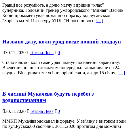
Гравці все розуміють, а долю матчу вирішив “клас”
суперника. Головний тренер ужгородського “Миная” Василь
Кобін прокоментував домашню поразку від луганської
“Зорі” в матчі 11-го туру УПЛ. “Нічого нового
[…]
Названо дату, коли уряд введе повний локдаун
30.11.2020
Тетяна Лева
0
Стало відомо, коли саме уряд планує посилення карантину.
Введення повного локдауну попередньо заплановане на 24
грудня. Він триватиме усі новорічні свята, аж до 15 січня,
[…]
В частині Мукачева будуть перебої з
водопостачанням
30.11.2020
Тетяна Лева
0
ММКП Мукачівводоканал інформує: У зв’язку з витоком води
по вул.Руська,60 сьогодні, 30.11.2020 протягом дня можливі