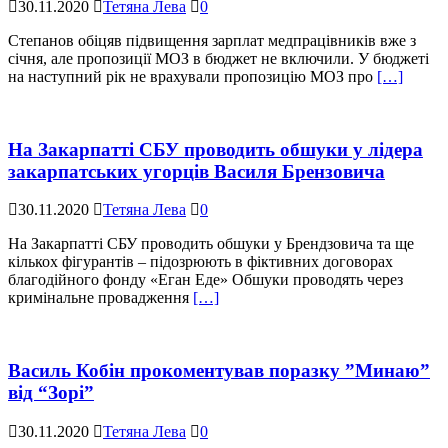
30.11.2020
Тетяна Лева
0
Степанов обіцяв підвищення зарплат медпрацівників вже з
січня, але пропозиції МОЗ в бюджет не включили. У бюджеті
на наступний рік не врахували пропозицію МОЗ про
[…]
На Закарпатті СБУ проводить обшуки у лідера
закарпатських угорців Василя Брензовича
30.11.2020
Тетяна Лева
0
На Закарпатті СБУ проводить обшуки у Брендзовича та ще
кількох фігурантів – підозрюють в фіктивних договорах
благодійного фонду «Еган Еде» Обшуки проводять через
кримінальне провадження
[…]
Василь Кобін прокоментував поразку ”Минаю”
від “Зорі”
30.11.2020
Тетяна Лева
0