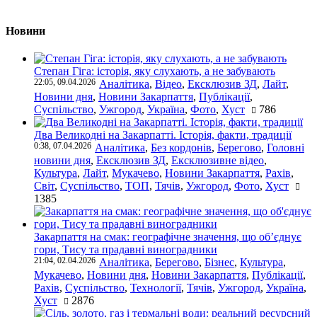
Новини
Степан Гіга: історія, яку слухають, а не забувають
22:05, 09.04.2026
Аналітика
,
Відео
,
Ексклюзив ЗД
,
Лайт
,
Новини дня
,
Новини Закарпаття
,
Публікації
,
Суспільство
,
Ужгород
,
Україна
,
Фото
,
Хуст
786
Два Великодні на Закарпатті. Історія, факти, традиції
0:38, 07.04.2026
Аналітика
,
Без кордонів
,
Берегово
,
Головні
новини дня
,
Ексклюзив ЗД
,
Ексклюзивне відео
,
Культура
,
Лайт
,
Мукачево
,
Новини Закарпаття
,
Рахів
,
Світ
,
Суспільство
,
ТОП
,
Тячів
,
Ужгород
,
Фото
,
Хуст
1385
Закарпаття на смак: географічне значення, що об’єднує
гори, Тису та прадавні виноградники
21:04, 02.04.2026
Аналітика
,
Берегово
,
Бізнес
,
Культура
,
Мукачево
,
Новини дня
,
Новини Закарпаття
,
Публікації
,
Рахів
,
Суспільство
,
Технології
,
Тячів
,
Ужгород
,
Україна
,
Хуст
2876