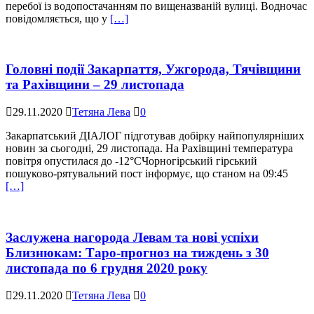
перебої із водопостачанням по вищеназваній вулиці. Водночас
повідомляється, що у
[…]
Головні події Закарпаття, Ужгорода, Тячівщини
та Рахівщини – 29 листопада
29.11.2020
Тетяна Лева
0
Закарпатський ДІАЛОГ підготував добірку найпопулярніших
новин за сьогодні, 29 листопада. На Рахівщині температура
повітря опустилася до -12°СЧорногірський гірський
пошуково-рятувальний пост інформує, що станом на 09:45
[…]
Заслужена нагорода Левам та нові успіхи
Близнюкам: Таро-прогноз на тиждень з 30
листопада по 6 грудня 2020 року
29.11.2020
Тетяна Лева
0