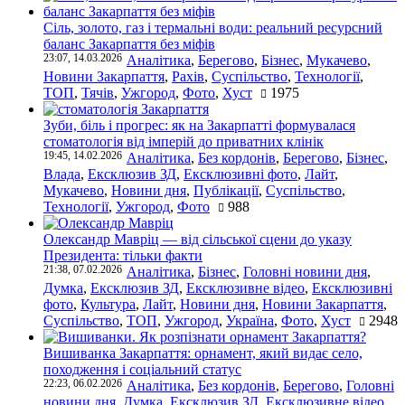
Сіль, золото, газ і термальні води: реальний ресурсний
баланс Закарпаття без міфів
23:07, 14.03.2026
Аналітика
,
Берегово
,
Бізнес
,
Мукачево
,
Новини Закарпаття
,
Рахів
,
Суспільство
,
Технології
,
ТОП
,
Тячів
,
Ужгород
,
Фото
,
Хуст
1975
Зуби, біль і прогрес: як на Закарпатті формувалася
стоматологія від імперій до приватних клінік
19:45, 14.02.2026
Аналітика
,
Без кордонів
,
Берегово
,
Бізнес
,
Влада
,
Ексклюзив ЗД
,
Ексклюзивні фото
,
Лайт
,
Мукачево
,
Новини дня
,
Публікації
,
Суспільство
,
Технології
,
Ужгород
,
Фото
988
Олександр Мавріц — від сільської сцени до указу
Президента: тільки факти
21:38, 07.02.2026
Аналітика
,
Бізнес
,
Головні новини дня
,
Думка
,
Ексклюзив ЗД
,
Ексклюзивне відео
,
Ексклюзивні
фото
,
Культура
,
Лайт
,
Новини дня
,
Новини Закарпаття
,
Суспільство
,
ТОП
,
Ужгород
,
Україна
,
Фото
,
Хуст
2948
Вишиванка Закарпаття: орнамент, який видає село,
походження і соціальний статус
22:23, 06.02.2026
Аналітика
,
Без кордонів
,
Берегово
,
Головні
новини дня
,
Думка
,
Ексклюзив ЗД
,
Ексклюзивне відео
,