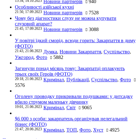
15:34, 14.10.2023
Новини партнерів
940
Особливості азійської кухні
21:50, 17.09.2023
Новини партнерів
7528
Чому без діагностики слуху не можна купувати
слуховий апарат?
21:45, 17.09.2023
Новини партнерів
3088
У повітрі їдкий сморід, всюди горить: Закарпаття в диму
(ФОТО)
21:43, 21.06.2023
Думка
,
Новини Закарпаття
,
Суспільство
,
Ужгород
,
Фото
5882
Загинули понад місяць тому: Закарпатці оплакують
трьох своїх Героїв (ФОТО)
20:18, 21.06.2023
Кримінал
,
Публікації
,
Суспільство
,
Фото
5576
Оголену проводку прикривали подушками: у дитсадку
вбило струмом маленьку дівчинку
19:01, 21.06.2023
Кримінал
,
Світ
9065
$6 000 з особи: закарпатець організував нелегальний
бізнес (ФОТО)
21:47, 20.06.2023
Кримінал
,
ТОП
,
Фото
,
Хуст
4925