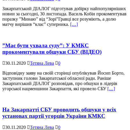
Закарпатський ДІАЛОГ підготував добірку найпопулярніших
новин за сьогодні, 30 листопада. Василь Кобін прокоментував
поразку ”Минаю” від “Зорі”Гравці все розуміють, а долю
матчу вирішив “клас” суперника.
[…]
”Має бути ухвала суду”: У КМКС
прокоментували обшуки СБУ (ВІДЕО)
30.11.2020
Тетяна Лева
0
Відповідну заяву на своїй сторінці опублікував Йосип Борто,
заступник голови Закарпатської обласної ради. Раніше
Закарпатський ДІАЛОГ розповідав, про обшуки в лідерів
угорської нацменшини Закарпаття, які провело СБУ
[…]
На Закарпатті СБУ проводить обшуки у всіх
установах партії угорців України КМКС
30.11.2020
Тетяна Лева
0