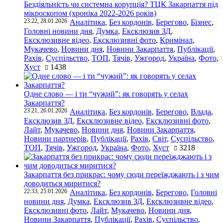
Бездіяльність чи системна корупція? ТЦК Закарпаття під
мікроскопом (хроніка 2022-2026 років)
23:22, 28.01.2026
Аналітика
,
Без кордонів
,
Берегово
,
Бізнес
,
Головні новини дня
,
Думка
,
Ексклюзив ЗД
,
Ексклюзивне відео
,
Ексклюзивні фото
,
Кримінал
,
Мукачево
,
Новини дня
,
Новини Закарпаття
,
Публікації
,
Рахів
,
Суспільство
,
ТОП
,
Тячів
,
Ужгород
,
Україна
,
Фото
,
Хуст
1438
Одне слово — і ти “чужий”: як говорять у селах
Закарпаття?
23:21, 26.01.2026
Аналітика
,
Без кордонів
,
Берегово
,
Влада
,
Ексклюзив ЗД
,
Ексклюзивне відео
,
Ексклюзивні фото
,
Лайт
,
Мукачево
,
Новини дня
,
Новини Закарпаття
,
Новини партнерів
,
Публікації
,
Рахів
,
Світ
,
Суспільство
,
ТОП
,
Тячів
,
Ужгород
,
Україна
,
Фото
,
Хуст
3218
Закарпаття без прикрас: чому сюди переїжджають і з чим
доводиться миритися?
22:33, 25.01.2026
Аналітика
,
Без кордонів
,
Берегово
,
Головні
новини дня
,
Думка
,
Ексклюзив ЗД
,
Ексклюзивне відео
,
Ексклюзивні фото
,
Лайт
,
Мукачево
,
Новини дня
,
Новини Закарпаття
,
Публікації
,
Рахів
,
Суспільство
,