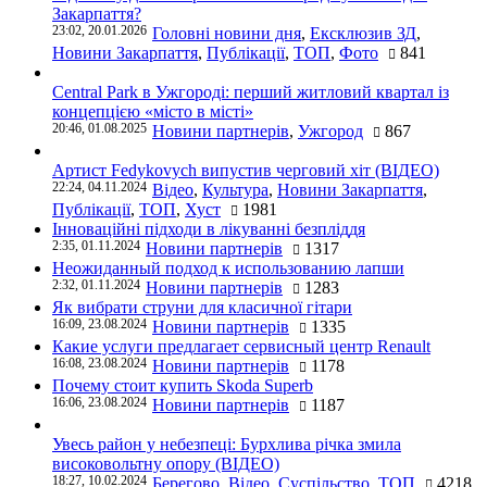
Закарпаття?
23:02, 20.01.2026
Головні новини дня
,
Ексклюзив ЗД
,
Новини Закарпаття
,
Публікації
,
ТОП
,
Фото
841
Central Park в Ужгороді: перший житловий квартал із
концепцією «місто в місті»
20:46, 01.08.2025
Новини партнерів
,
Ужгород
867
Артист Fedykovych випустив черговий хіт (ВІДЕО)
22:24, 04.11.2024
Відео
,
Культура
,
Новини Закарпаття
,
Публікації
,
ТОП
,
Хуст
1981
Інноваційні підходи в лікуванні безпліддя
2:35, 01.11.2024
Новини партнерів
1317
Неожиданный подход к использованию лапши
2:32, 01.11.2024
Новини партнерів
1283
Як вибрати струни для класичної гітари
16:09, 23.08.2024
Новини партнерів
1335
Какие услуги предлагает сервисный центр Renault
16:08, 23.08.2024
Новини партнерів
1178
Почему стоит купить Skoda Superb
16:06, 23.08.2024
Новини партнерів
1187
Увесь район у небезпеці: Бурхлива річка змила
високовольтну опору (ВІДЕО)
18:27, 10.02.2024
Берегово
,
Відео
,
Суспільство
,
ТОП
4218