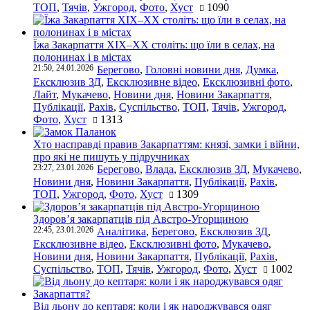
ТОП
,
Тячів
,
Ужгород
,
Фото
,
Хуст
1090
Їжа Закарпаття ХІХ–ХХ століть: що їли в селах, на
полонинах і в містах
21:50, 24.01.2026
Берегово
,
Головні новини дня
,
Думка
,
Ексклюзив ЗД
,
Ексклюзивне відео
,
Ексклюзивні фото
,
Лайт
,
Мукачево
,
Новини дня
,
Новини Закарпаття
,
Публікації
,
Рахів
,
Суспільство
,
ТОП
,
Тячів
,
Ужгород
,
Фото
,
Хуст
1313
Хто насправді правив Закарпаттям: князі, замки і війни,
про які не пишуть у підручниках
23:27, 23.01.2026
Берегово
,
Влада
,
Ексклюзив ЗД
,
Мукачево
,
Новини дня
,
Новини Закарпаття
,
Публікації
,
Рахів
,
ТОП
,
Ужгород
,
Фото
,
Хуст
1309
Здоров’я закарпатців під Австро-Угорщиною
22:45, 23.01.2026
Аналітика
,
Берегово
,
Ексклюзив ЗД
,
Ексклюзивне відео
,
Ексклюзивні фото
,
Мукачево
,
Новини дня
,
Новини Закарпаття
,
Публікації
,
Рахів
,
Суспільство
,
ТОП
,
Тячів
,
Ужгород
,
Фото
,
Хуст
1002
Від льону до кептаря: коли і як народжувався одяг