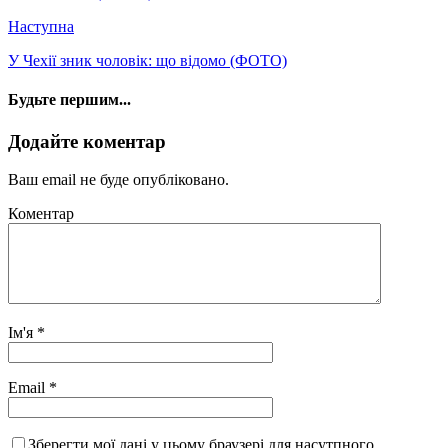
Наступна
У Чехії зник чоловік: що відомо (ФОТО)
Будьте першим...
Додайте коментар
Ваш email не буде опубліковано.
Коментар
Ім'я
*
Email
*
Зберегти мої дані у цьому браузері для насутпного