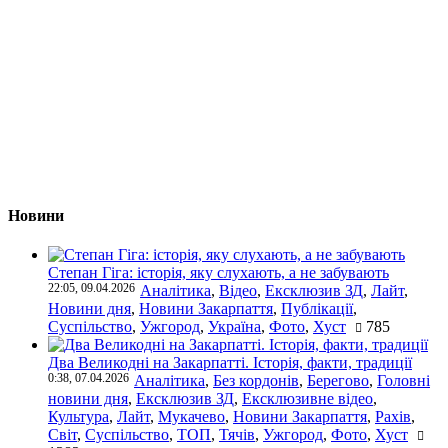
Новини
Степан Гіга: історія, яку слухають, а не забувають
22:05, 09.04.2026
Аналітика
,
Відео
,
Ексклюзив ЗД
,
Лайт
,
Новини дня
,
Новини Закарпаття
,
Публікації
,
Суспільство
,
Ужгород
,
Україна
,
Фото
,
Хуст
785
Два Великодні на Закарпатті. Історія, факти, традиції
0:38, 07.04.2026
Аналітика
,
Без кордонів
,
Берегово
,
Головні
новини дня
,
Ексклюзив ЗД
,
Ексклюзивне відео
,
Культура
,
Лайт
,
Мукачево
,
Новини Закарпаття
,
Рахів
,
Світ
,
Суспільство
,
ТОП
,
Тячів
,
Ужгород
,
Фото
,
Хуст