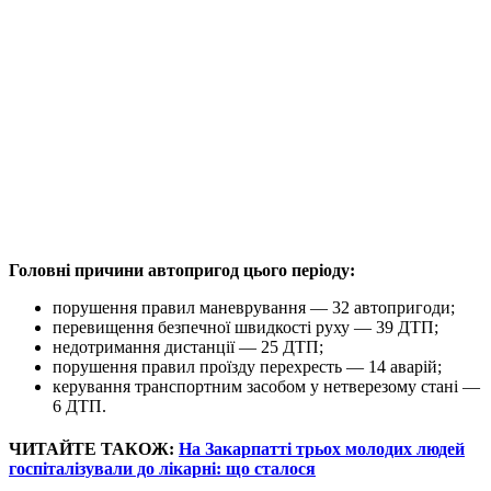
Головні причини автопригод цього періоду:
порушення правил маневрування — 32 автопригоди;
перевищення безпечної швидкості руху — 39 ДТП;
недотримання дистанції — 25 ДТП;
порушення правил проїзду перехресть — 14 аварій;
керування транспортним засобом у нетверезому стані —
6 ДТП.
ЧИТАЙТЕ ТАКОЖ:
На Закарпатті трьох молодих людей
госпіталізували до лікарні: що сталося