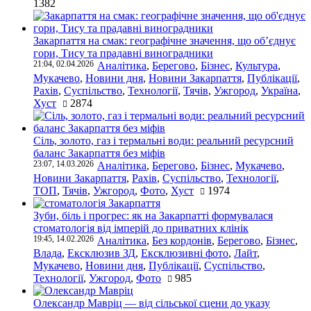
1382
Закарпаття на смак: географічне значення, що об’єднує
гори, Тису та прадавні виноградники
21:04, 02.04.2026
Аналітика
,
Берегово
,
Бізнес
,
Культура
,
Мукачево
,
Новини дня
,
Новини Закарпаття
,
Публікації
,
Рахів
,
Суспільство
,
Технології
,
Тячів
,
Ужгород
,
Україна
,
Хуст
2874
Сіль, золото, газ і термальні води: реальний ресурсний
баланс Закарпаття без міфів
23:07, 14.03.2026
Аналітика
,
Берегово
,
Бізнес
,
Мукачево
,
Новини Закарпаття
,
Рахів
,
Суспільство
,
Технології
,
ТОП
,
Тячів
,
Ужгород
,
Фото
,
Хуст
1974
Зуби, біль і прогрес: як на Закарпатті формувалася
стоматологія від імперій до приватних клінік
19:45, 14.02.2026
Аналітика
,
Без кордонів
,
Берегово
,
Бізнес
,
Влада
,
Ексклюзив ЗД
,
Ексклюзивні фото
,
Лайт
,
Мукачево
,
Новини дня
,
Публікації
,
Суспільство
,
Технології
,
Ужгород
,
Фото
985
Олександр Мавріц — від сільської сцени до указу