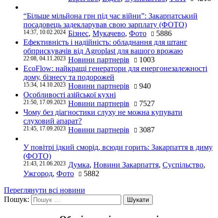
“Більше мільйона грн під час війни”: Закарпатський
посадовець задекларував свою зарплату (ФОТО)
14:37, 10.02.2024
Бізнес
,
Мукачево
,
Фото
5886
Ефективність і надійність: обладнання для штанг
обприскувачів від Agroplast для вашого врожаю
22:08, 04.11.2023
Новини партнерів
1003
EcoFlow: найкращі генератори для енергонезалежності
дому, бізнесу та подорожей
15:34, 14.10.2023
Новини партнерів
940
Особливості азійської кухні
21:50, 17.09.2023
Новини партнерів
7527
Чому без діагностики слуху не можна купувати
слуховий апарат?
21:45, 17.09.2023
Новини партнерів
3087
У повітрі їдкий сморід, всюди горить: Закарпаття в диму
(ФОТО)
21:43, 21.06.2023
Думка
,
Новини Закарпаття
,
Суспільство
,
Ужгород
,
Фото
5882
Переглянути всі новини
Пошук: