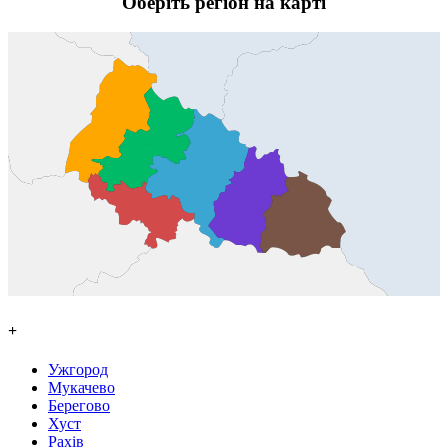
Оберіть регіон на карті
+
Ужгород
Мукачево
Берегово
Хуст
Рахів