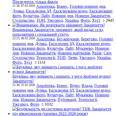
Президента: тільки факти
21:38, 07.02.2026
Аналітика
,
Бізнес
,
Головні новини дня
,
Думка
,
Ексклюзив ЗД
,
Ексклюзивне відео
,
Ексклюзивні
фото
,
Культура
,
Лайт
,
Новини дня
,
Новини Закарпаття
,
Суспільство
,
ТОП
,
Ужгород
,
Україна
,
Фото
,
Хуст
2945
Вишиванка Закарпаття: орнамент, який видає село,
походження і соціальний статус
22:23, 06.02.2026
Аналітика
,
Без кордонів
,
Берегово
,
Головні
новини дня
,
Думка
,
Ексклюзив ЗД
,
Ексклюзивне відео
,
Ексклюзивні фото
,
Культура
,
Лайт
,
Мукачево
,
Новини
дня
,
Новини Закарпаття
,
Новини партнерів
,
Рахів
,
Світ
,
Суспільство
,
Технології
,
ТОП
,
Тячів
,
Ужгород
,
Україна
,
Фото
,
Хуст
1114
Бруківка, яку знімають і нищать: з чого зроблені вулиці
Закарпаття?
21:30, 31.01.2026
Аналітика
,
Бізнес
,
Відео
,
Влада
,
Головні
новини дня
,
Думка
,
Ексклюзив ЗД
,
Ексклюзивне відео
,
Ексклюзивні фото
,
Культура
,
Лайт
,
Мукачево
,
Новини
дня
,
Новини Закарпаття
,
Публікації
,
Технології
,
Ужгород
,
Фото
1032