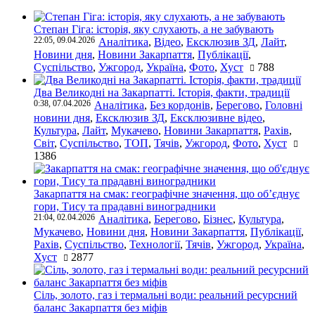
Степан Гіга: історія, яку слухають, а не забувають
22:05, 09.04.2026
Аналітика
,
Відео
,
Ексклюзив ЗД
,
Лайт
,
Новини дня
,
Новини Закарпаття
,
Публікації
,
Суспільство
,
Ужгород
,
Україна
,
Фото
,
Хуст
788
Два Великодні на Закарпатті. Історія, факти, традиції
0:38, 07.04.2026
Аналітика
,
Без кордонів
,
Берегово
,
Головні
новини дня
,
Ексклюзив ЗД
,
Ексклюзивне відео
,
Культура
,
Лайт
,
Мукачево
,
Новини Закарпаття
,
Рахів
,
Світ
,
Суспільство
,
ТОП
,
Тячів
,
Ужгород
,
Фото
,
Хуст
1386
Закарпаття на смак: географічне значення, що об’єднує
гори, Тису та прадавні виноградники
21:04, 02.04.2026
Аналітика
,
Берегово
,
Бізнес
,
Культура
,
Мукачево
,
Новини дня
,
Новини Закарпаття
,
Публікації
,
Рахів
,
Суспільство
,
Технології
,
Тячів
,
Ужгород
,
Україна
,
Хуст
2877
Сіль, золото, газ і термальні води: реальний ресурсний
баланс Закарпаття без міфів