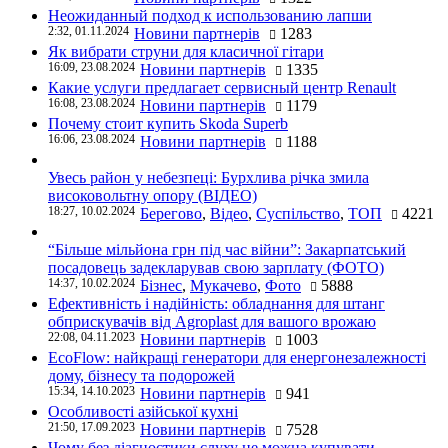
Неожиданный подход к использованию лапши
2:32, 01.11.2024
Новини партнерів
1283
Як вибрати струни для класичної гітари
16:09, 23.08.2024
Новини партнерів
1335
Какие услуги предлагает сервисный центр Renault
16:08, 23.08.2024
Новини партнерів
1179
Почему стоит купить Skoda Superb
16:06, 23.08.2024
Новини партнерів
1188
Увесь район у небезпеці: Бурхлива річка змила
високовольтну опору (ВІДЕО)
18:27, 10.02.2024
Берегово
,
Відео
,
Суспільство
,
ТОП
4221
“Більше мільйона грн під час війни”: Закарпатський
посадовець задекларував свою зарплату (ФОТО)
14:37, 10.02.2024
Бізнес
,
Мукачево
,
Фото
5888
Ефективність і надійність: обладнання для штанг
обприскувачів від Agroplast для вашого врожаю
22:08, 04.11.2023
Новини партнерів
1003
EcoFlow: найкращі генератори для енергонезалежності
дому, бізнесу та подорожей
15:34, 14.10.2023
Новини партнерів
941
Особливості азійської кухні
21:50, 17.09.2023
Новини партнерів
7528
Чому без діагностики слуху не можна купувати