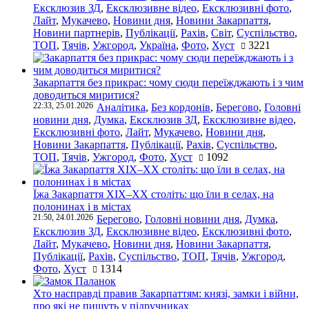
Ексклюзив ЗД
,
Ексклюзивне відео
,
Ексклюзивні фото
,
Лайт
,
Мукачево
,
Новини дня
,
Новини Закарпаття
,
Новини партнерів
,
Публікації
,
Рахів
,
Світ
,
Суспільство
,
ТОП
,
Тячів
,
Ужгород
,
Україна
,
Фото
,
Хуст
3221
Закарпаття без прикрас: чому сюди переїжджають і з чим
доводиться миритися?
22:33, 25.01.2026
Аналітика
,
Без кордонів
,
Берегово
,
Головні
новини дня
,
Думка
,
Ексклюзив ЗД
,
Ексклюзивне відео
,
Ексклюзивні фото
,
Лайт
,
Мукачево
,
Новини дня
,
Новини Закарпаття
,
Публікації
,
Рахів
,
Суспільство
,
ТОП
,
Тячів
,
Ужгород
,
Фото
,
Хуст
1092
Їжа Закарпаття ХІХ–ХХ століть: що їли в селах, на
полонинах і в містах
21:50, 24.01.2026
Берегово
,
Головні новини дня
,
Думка
,
Ексклюзив ЗД
,
Ексклюзивне відео
,
Ексклюзивні фото
,
Лайт
,
Мукачево
,
Новини дня
,
Новини Закарпаття
,
Публікації
,
Рахів
,
Суспільство
,
ТОП
,
Тячів
,
Ужгород
,
Фото
,
Хуст
1314
Хто насправді правив Закарпаттям: князі, замки і війни,
про які не пишуть у підручниках