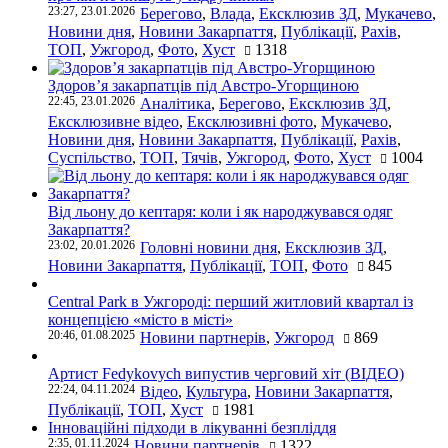
23:27, 23.01.2026
Берегово
,
Влада
,
Ексклюзив ЗД
,
Мукачево
,
Новини дня
,
Новини Закарпаття
,
Публікації
,
Рахів
,
ТОП
,
Ужгород
,
Фото
,
Хуст
1318
Здоров’я закарпатців під Австро-Угорщиною
22:45, 23.01.2026
Аналітика
,
Берегово
,
Ексклюзив ЗД
,
Ексклюзивне відео
,
Ексклюзивні фото
,
Мукачево
,
Новини дня
,
Новини Закарпаття
,
Публікації
,
Рахів
,
Суспільство
,
ТОП
,
Тячів
,
Ужгород
,
Фото
,
Хуст
1004
Від льону до кептаря: коли і як народжувався одяг
Закарпаття?
23:02, 20.01.2026
Головні новини дня
,
Ексклюзив ЗД
,
Новини Закарпаття
,
Публікації
,
ТОП
,
Фото
845
Central Park в Ужгороді: перший житловий квартал із
концепцією «місто в місті»
20:46, 01.08.2025
Новини партнерів
,
Ужгород
869
Артист Fedykovych випустив черговий хіт (ВІДЕО)
22:24, 04.11.2024
Відео
,
Культура
,
Новини Закарпаття
,
Публікації
,
ТОП
,
Хуст
1981
Інноваційні підходи в лікуванні безпліддя
2:35, 01.11.2024
Новини партнерів
1322