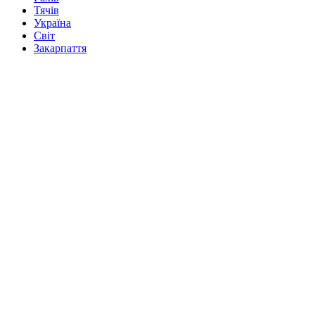
Тячів
Україна
Світ
Закарпаття