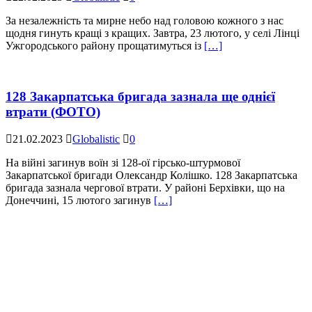
За незалежність та мирне небо над головою кожного з нас
щодня гинуть кращі з кращих. Завтра, 23 лютого, у селі Лінці
Ужгородського району прощатимуться із
[…]
128 Закарпатська бригада зазнала ще однієї
втрати (ФОТО)
21.02.2023
Globalistic
0
На війні загинув воїн зі 128-ої гірсько-штурмової
Закарпатської бригади Олександр Колішко. 128 Закарпатська
бригада зазнала чергової втрати. У районі Берхівки, що на
Донеччині, 15 лютого загинув
[…]