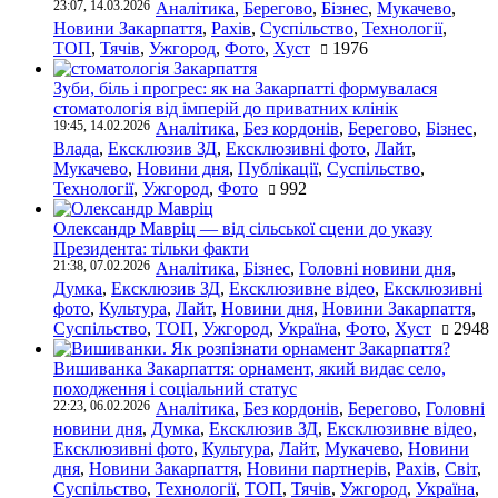
23:07, 14.03.2026
Аналітика
,
Берегово
,
Бізнес
,
Мукачево
,
Новини Закарпаття
,
Рахів
,
Суспільство
,
Технології
,
ТОП
,
Тячів
,
Ужгород
,
Фото
,
Хуст
1976
Зуби, біль і прогрес: як на Закарпатті формувалася
стоматологія від імперій до приватних клінік
19:45, 14.02.2026
Аналітика
,
Без кордонів
,
Берегово
,
Бізнес
,
Влада
,
Ексклюзив ЗД
,
Ексклюзивні фото
,
Лайт
,
Мукачево
,
Новини дня
,
Публікації
,
Суспільство
,
Технології
,
Ужгород
,
Фото
992
Олександр Мавріц — від сільської сцени до указу
Президента: тільки факти
21:38, 07.02.2026
Аналітика
,
Бізнес
,
Головні новини дня
,
Думка
,
Ексклюзив ЗД
,
Ексклюзивне відео
,
Ексклюзивні
фото
,
Культура
,
Лайт
,
Новини дня
,
Новини Закарпаття
,
Суспільство
,
ТОП
,
Ужгород
,
Україна
,
Фото
,
Хуст
2948
Вишиванка Закарпаття: орнамент, який видає село,
походження і соціальний статус
22:23, 06.02.2026
Аналітика
,
Без кордонів
,
Берегово
,
Головні
новини дня
,
Думка
,
Ексклюзив ЗД
,
Ексклюзивне відео
,
Ексклюзивні фото
,
Культура
,
Лайт
,
Мукачево
,
Новини
дня
,
Новини Закарпаття
,
Новини партнерів
,
Рахів
,
Світ
,
Суспільство
,
Технології
,
ТОП
,
Тячів
,
Ужгород
,
Україна
,