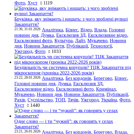
Фото
,
Хуст
1119
Бруківка, яку знімають і нищать: з чого зроблені вулиці
Закарпаття?
21:30, 31.01.2026
Аналітика
,
Бізнес
,
Відео
,
Влада
,
Головні
новини дня
,
Думка
,
Ексклюзив ЗД
,
Ексклюзивне відео
,
Ексклюзивні фото
,
Культура
,
Лайт
,
Мукачево
,
Новини
дня
,
Новини Закарпаття
,
Публікації
,
Технології
,
Ужгород
,
Фото
1033
Бездіяльність чи системна корупція? ТЦК Закарпаття під
мікроскопом (хроніка 2022-2026 років)
23:22, 28.01.2026
Аналітика
,
Без кордонів
,
Берегово
,
Бізнес
,
Головні новини дня
,
Думка
,
Ексклюзив ЗД
,
Ексклюзивне відео
,
Ексклюзивні фото
,
Кримінал
,
Мукачево
,
Новини дня
,
Новини Закарпаття
,
Публікації
,
Рахів
,
Суспільство
,
ТОП
,
Тячів
,
Ужгород
,
Україна
,
Фото
,
Хуст
1440
Одне слово — і ти “чужий”: як говорять у селах
Закарпаття?
23:21, 26.01.2026
Аналітика
,
Без кордонів
,
Берегово
,
Влада
,