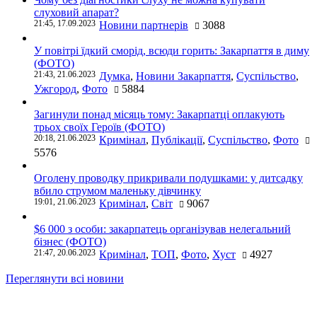
слуховий апарат?
21:45, 17.09.2023
Новини партнерів
3088
У повітрі їдкий сморід, всюди горить: Закарпаття в диму
(ФОТО)
21:43, 21.06.2023
Думка
,
Новини Закарпаття
,
Суспільство
,
Ужгород
,
Фото
5884
Загинули понад місяць тому: Закарпатці оплакують
трьох своїх Героїв (ФОТО)
20:18, 21.06.2023
Кримінал
,
Публікації
,
Суспільство
,
Фото
5576
Оголену проводку прикривали подушками: у дитсадку
вбило струмом маленьку дівчинку
19:01, 21.06.2023
Кримінал
,
Світ
9067
$6 000 з особи: закарпатець організував нелегальний
бізнес (ФОТО)
21:47, 20.06.2023
Кримінал
,
ТОП
,
Фото
,
Хуст
4927
Переглянути всі новини