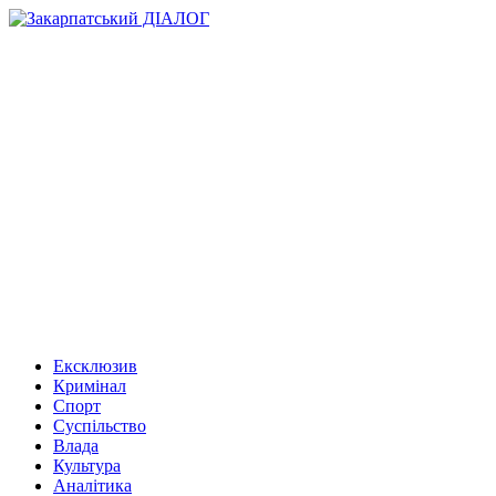
Ексклюзив
Кримінал
Спорт
Суспільство
Влада
Культура
Аналітика