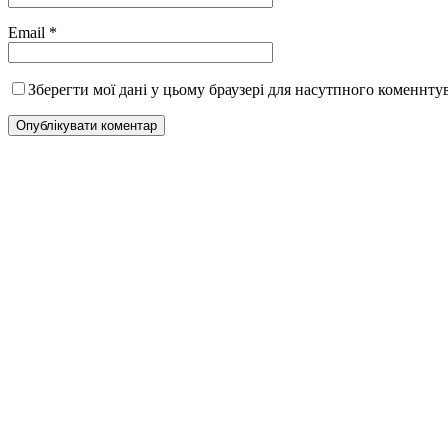
Email
*
Зберегти мої дані у цьому браузері для насутпного коменнту