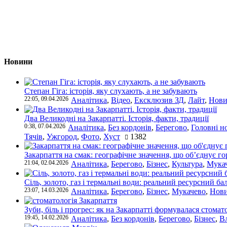
Новини
Степан Гіга: історія, яку слухають, а не забувають
22:05, 09.04.2026
Аналітика
,
Відео
,
Ексклюзив ЗД
,
Лайт
,
Нови
Два Великодні на Закарпатті. Історія, факти, традиції
0:38, 07.04.2026
Аналітика
,
Без кордонів
,
Берегово
,
Головні н
Тячів
,
Ужгород
,
Фото
,
Хуст
1382
Закарпаття на смак: географічне значення, що об’єднує г
21:04, 02.04.2026
Аналітика
,
Берегово
,
Бізнес
,
Культура
,
Мука
Сіль, золото, газ і термальні води: реальний ресурсний ба
23:07, 14.03.2026
Аналітика
,
Берегово
,
Бізнес
,
Мукачево
,
Нови
Зуби, біль і прогрес: як на Закарпатті формувалася стомат
19:45, 14.02.2026
Аналітика
,
Без кордонів
,
Берегово
,
Бізнес
,
В