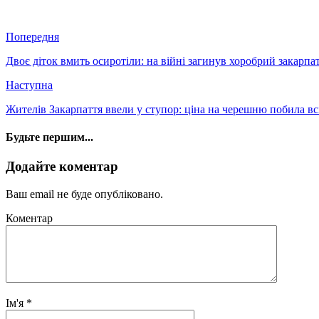
Попередня
Двоє діток вмить осиротіли: на війні загинув хоробрий закарп
Наступна
Жителів Закарпаття ввели у ступор: ціна на черешню побила вс
Будьте першим...
Додайте коментар
Ваш email не буде опубліковано.
Коментар
Ім'я
*