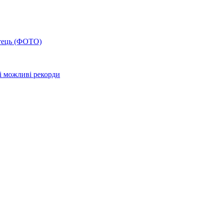
атець (ФОТО)
і можливі рекорди