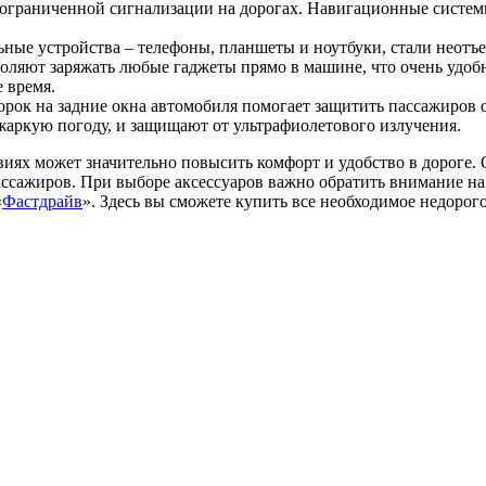
х ограниченной сигнализации на дорогах. Навигационные систе
ьные устройства – телефоны, планшеты и ноутбуки, стали неотъ
ляют заряжать любые гаджеты прямо в машине, что очень удобн
 время.
к на задние окна автомобиля помогает защитить пассажиров от
жаркую погоду, и защищают от ультрафиолетового излучения.
иях может значительно повысить комфорт и удобство в дороге. 
ассажиров. При выборе аксессуаров важно обратить внимание на
«
Фастдрайв
». Здесь вы сможете купить все необходимое недорого