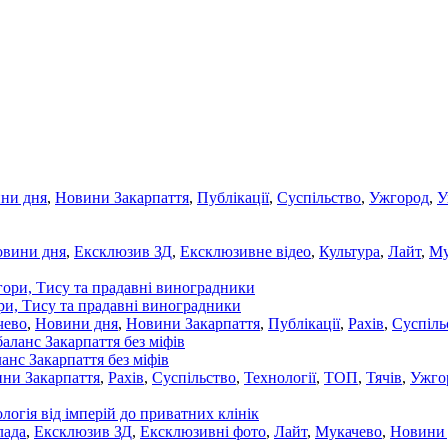
ни дня
,
Новини Закарпаття
,
Публікації
,
Суспільство
,
Ужгород
,
У
овини дня
,
Ексклюзив ЗД
,
Ексклюзивне відео
,
Культура
,
Лайт
,
Му
ори, Тису та прадавні виноградники
чево
,
Новини дня
,
Новини Закарпаття
,
Публікації
,
Рахів
,
Суспіль
ланс Закарпаття без міфів
ни Закарпаття
,
Рахів
,
Суспільство
,
Технології
,
ТОП
,
Тячів
,
Ужго
ологія від імперій до приватних клінік
лада
,
Ексклюзив ЗД
,
Ексклюзивні фото
,
Лайт
,
Мукачево
,
Новини