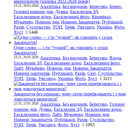
мікроскопом (хроніка 2022-2026 років)
23:22, 28.01.2026
Аналітика
,
Без кордонів
,
Берегово
,
Бізнес
,
Головні новини дня
,
Думка
,
Ексклюзив ЗД
,
Ексклюзивне відео
,
Ексклюзивні фото
,
Кримінал
,
Мукачево
,
Новини дня
,
Новини Закарпаття
,
Публікації
,
Рахів
,
Суспільство
,
ТОП
,
Тячів
,
Ужгород
,
Україна
,
Фото
,
Хуст
1446
Одне слово — і ти “чужий”: як говорять у селах
Закарпаття?
23:21, 26.01.2026
Аналітика
,
Без кордонів
,
Берегово
,
Влада
,
Ексклюзив ЗД
,
Ексклюзивне відео
,
Ексклюзивні фото
,
Лайт
,
Мукачево
,
Новини дня
,
Новини Закарпаття
,
Новини партнерів
,
Публікації
,
Рахів
,
Світ
,
Суспільство
,
ТОП
,
Тячів
,
Ужгород
,
Україна
,
Фото
,
Хуст
3221
Закарпаття без прикрас: чому сюди переїжджають і з чим
доводиться миритися?
22:33, 25.01.2026
Аналітика
,
Без кордонів
,
Берегово
,
Головні
новини дня
,
Думка
,
Ексклюзив ЗД
,
Ексклюзивне відео
,
Ексклюзивні фото
,
Лайт
,
Мукачево
,
Новини дня
,
Новини Закарпаття
,
Публікації
,
Рахів
,
Суспільство
,
ТОП
,
Тячів
,
Ужгород
,
Фото
,
Хуст
1093