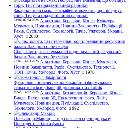
Закарпаття на смак: географічне значення, що об’єднує
гори, Тису та прадавні виноградники
21:04, 02.04.2026
Аналітика
,
Берегово
,
Бізнес
,
Культура
,
Мукачево
,
Новини дня
,
Новини Закарпаття
,
Публікації
,
Рахів
,
Суспільство
,
Технології
,
Тячів
,
Ужгород
,
Україна
,
Хуст
2880
Сіль, золото, газ і термальні води: реальний ресурсний
баланс Закарпаття без міфів
23:07, 14.03.2026
Аналітика
,
Берегово
,
Бізнес
,
Мукачево
,
Новини Закарпаття
,
Рахів
,
Суспільство
,
Технології
,
ТОП
,
Тячів
,
Ужгород
,
Фото
,
Хуст
1978
Зуби, біль і прогрес: як на Закарпатті формувалася
стоматологія від імперій до приватних клінік
19:45, 14.02.2026
Аналітика
,
Без кордонів
,
Берегово
,
Бізнес
,
Влада
,
Ексклюзив ЗД
,
Ексклюзивні фото
,
Лайт
,
Мукачево
,
Новини дня
,
Публікації
,
Суспільство
,
Технології
,
Ужгород
,
Фото
992
Олександр Мавріц — від сільської сцени до указу
Президента: тільки факти
21:38, 07.02.2026