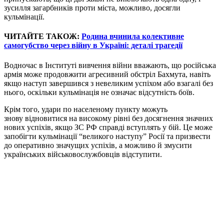
зусилля загарбників проти міста, можливо, досягли
кульмінації.
ЧИТАЙТЕ ТАКОЖ:
Родина вчинила колективне
самогубство через війну в Україні: деталі трагедії
Водночас в Інституті вивчення війни вважають, що російська
армія може продовжити агресивний обстріл Бахмута, навіть
якщо наступ завершився з невеликим успіхом або взагалі без
нього, оскільки кульмінація не означає відсутність боїв.
Крім того, удари по населеному пункту можуть
знову відновитися на високому рівні без досягнення значних
нових успіхів, якщо ЗС РФ справді вступлять у бій. Це може
запобігти кульмінації “великого наступу” Росії та призвести
до оперативно значущих успіхів, а можливо й змусити
українських військовослужбовців відступити.