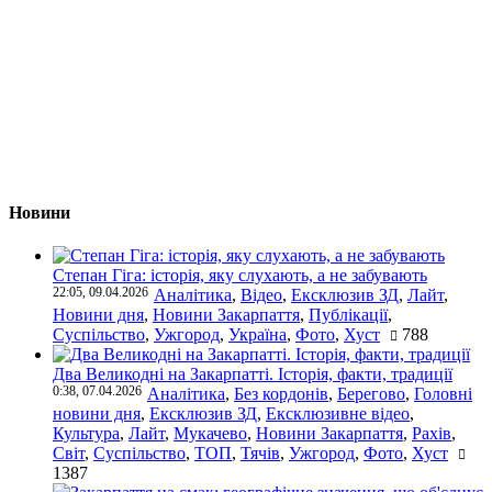
Новини
Степан Гіга: історія, яку слухають, а не забувають
22:05, 09.04.2026
Аналітика
,
Відео
,
Ексклюзив ЗД
,
Лайт
,
Новини дня
,
Новини Закарпаття
,
Публікації
,
Суспільство
,
Ужгород
,
Україна
,
Фото
,
Хуст
788
Два Великодні на Закарпатті. Історія, факти, традиції
0:38, 07.04.2026
Аналітика
,
Без кордонів
,
Берегово
,
Головні
новини дня
,
Ексклюзив ЗД
,
Ексклюзивне відео
,
Культура
,
Лайт
,
Мукачево
,
Новини Закарпаття
,
Рахів
,
Світ
,
Суспільство
,
ТОП
,
Тячів
,
Ужгород
,
Фото
,
Хуст
1387