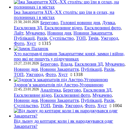
Їжа Закарпаття ХІХ–ХХ століть: що їли в селах, на
полонинах і в містах
21:50, 24.01.2026
Берегово
,
Головні новини дня
,
Думка
,
Ексклюзив ЗД
,
Ексклюзивне відео
,
Ексклюзивні фото
,
Лайт
,
Мукачево
,
Новини дня
,
Новини Закарпаття
,
Публікації
,
Рахів
,
Суспільство
,
ТОП
,
Тячів
,
Ужгород
,
Фото
,
Хуст
1315
Хто насправді правив Закарпаттям: князі, замки і війни,
про які не пишуть у підручниках
23:27, 23.01.2026
Берегово
,
Влада
,
Ексклюзив ЗД
,
Мукачево
,
Новини дня
,
Новини Закарпаття
,
Публікації
,
Рахів
,
ТОП
,
Ужгород
,
Фото
,
Хуст
1318
Здоров’я закарпатців під Австро-Угорщиною
22:45, 23.01.2026
Аналітика
,
Берегово
,
Ексклюзив ЗД
,
Ексклюзивне відео
,
Ексклюзивні фото
,
Мукачево
,
Новини дня
,
Новини Закарпаття
,
Публікації
,
Рахів
,
Суспільство
,
ТОП
,
Тячів
,
Ужгород
,
Фото
,
Хуст
1004
Від льону до кептаря: коли і як народжувався одяг
Закарпаття?