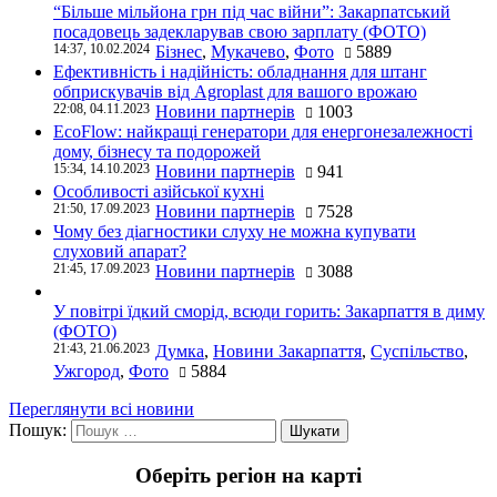
“Більше мільйона грн під час війни”: Закарпатський
посадовець задекларував свою зарплату (ФОТО)
14:37, 10.02.2024
Бізнес
,
Мукачево
,
Фото
5889
Ефективність і надійність: обладнання для штанг
обприскувачів від Agroplast для вашого врожаю
22:08, 04.11.2023
Новини партнерів
1003
EcoFlow: найкращі генератори для енергонезалежності
дому, бізнесу та подорожей
15:34, 14.10.2023
Новини партнерів
941
Особливості азійської кухні
21:50, 17.09.2023
Новини партнерів
7528
Чому без діагностики слуху не можна купувати
слуховий апарат?
21:45, 17.09.2023
Новини партнерів
3088
У повітрі їдкий сморід, всюди горить: Закарпаття в диму
(ФОТО)
21:43, 21.06.2023
Думка
,
Новини Закарпаття
,
Суспільство
,
Ужгород
,
Фото
5884
Переглянути всі новини
Пошук:
Оберіть регіон на карті