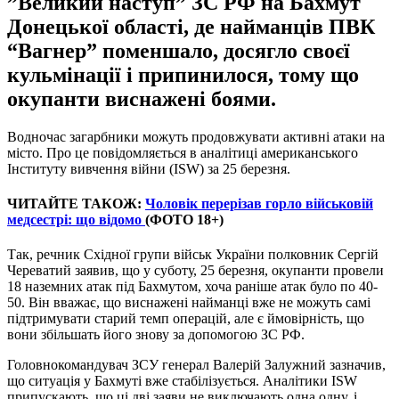
”Великий наступ” ЗС РФ на Бахмут
Донецької області, де найманців ПВК
“Вагнер” поменшало, досягло своєї
кульмінації і припинилося, тому що
окупанти виснажені боями.
Водночас загарбники можуть продовжувати активні атаки на
місто. Про це повідомляється в аналітиці американського
Інституту вивчення війни (ISW) за 25 березня.
ЧИТАЙТЕ ТАКОЖ:
Чоловік перерізав горло військовій
медсестрі: що відомо
(ФОТО 18+)
Так, речник Східної групи військ України полковник Сергій
Череватий заявив, що у суботу, 25 березня, окупанти провели
18 наземних атак під Бахмутом, хоча раніше атак було по 40-
50. Він вважає, що виснажені найманці вже не можуть самі
підтримувати старий темп операцій, але є ймовірність, що
вони збільшать його знову за допомогою ЗС РФ.
Головнокомандувач ЗСУ генерал Валерій Залужний зазначив,
що ситуація у Бахмуті вже стабілізується. Аналітики ISW
припускають, що ці дві заяви не виключають одна одну, і