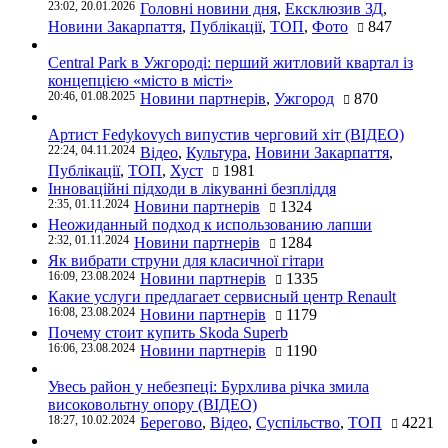
23:02, 20.01.2026
Головні новини дня
,
Ексклюзив ЗД
,
Новини Закарпаття
,
Публікації
,
ТОП
,
Фото
847
Central Park в Ужгороді: перший житловий квартал із
концепцією «місто в місті»
20:46, 01.08.2025
Новини партнерів
,
Ужгород
870
Артист Fedykovych випустив черговий хіт (ВІДЕО)
22:24, 04.11.2024
Відео
,
Культура
,
Новини Закарпаття
,
Публікації
,
ТОП
,
Хуст
1981
Інноваційні підходи в лікуванні безпліддя
2:35, 01.11.2024
Новини партнерів
1324
Неожиданный подход к использованию лапши
2:32, 01.11.2024
Новини партнерів
1284
Як вибрати струни для класичної гітари
16:09, 23.08.2024
Новини партнерів
1335
Какие услуги предлагает сервисный центр Renault
16:08, 23.08.2024
Новини партнерів
1179
Почему стоит купить Skoda Superb
16:06, 23.08.2024
Новини партнерів
1190
Увесь район у небезпеці: Бурхлива річка змила
високовольтну опору (ВІДЕО)
18:27, 10.02.2024
Берегово
,
Відео
,
Суспільство
,
ТОП
4221