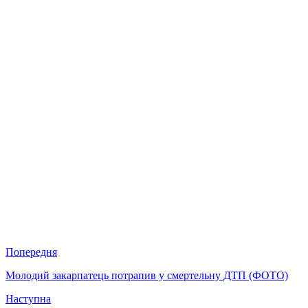
Попередня
Молодий закарпатець потрапив у смертельну ДТП (ФОТО)
Наступна