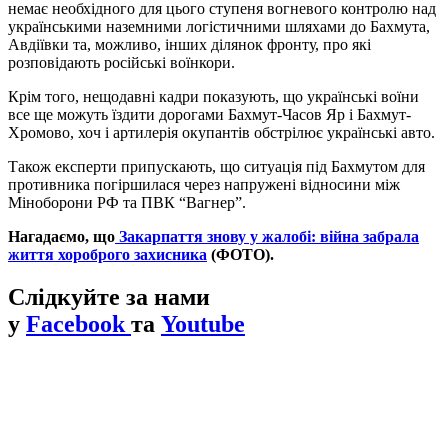
немає необхідного для цього ступеня вогневого контролю над
українськими наземними логістичними шляхами до Бахмута,
Авдіївки та, можливо, інших ділянок фронту, про які
розповідають російські воїнкори.
Крім того, нещодавні кадри показують, що українські воїни
все ще можуть їздити дорогами Бахмут-Часов Яр і Бахмут-
Хромово, хоч і артилерія окупантів обстрілює українські авто.
Також експерти припускають, що ситуація під Бахмутом для
противника погіршилася через напружені відносини між
Міноборони РФ та ПВК “Вагнер”.
Нагадаємо, що
Закарпаття знову у жалобі: війна забрала
життя хороброго захисника
(ФОТО).
Слідкуйте за нами
у
Facebook
та
Youtube