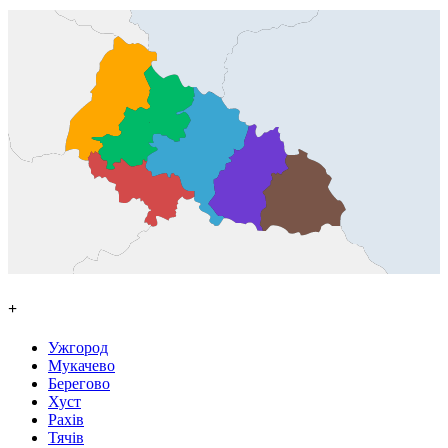
+
Ужгород
Мукачево
Берегово
Хуст
Рахів
Тячів