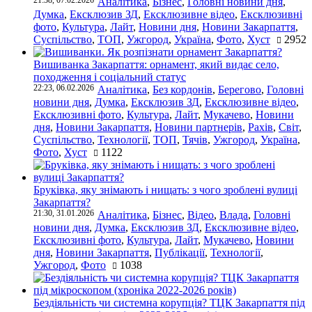
Аналітика
,
Бізнес
,
Головні новини дня
,
Думка
,
Ексклюзив ЗД
,
Ексклюзивне відео
,
Ексклюзивні
фото
,
Культура
,
Лайт
,
Новини дня
,
Новини Закарпаття
,
Суспільство
,
ТОП
,
Ужгород
,
Україна
,
Фото
,
Хуст
2952
Вишиванка Закарпаття: орнамент, який видає село,
походження і соціальний статус
22:23, 06.02.2026
Аналітика
,
Без кордонів
,
Берегово
,
Головні
новини дня
,
Думка
,
Ексклюзив ЗД
,
Ексклюзивне відео
,
Ексклюзивні фото
,
Культура
,
Лайт
,
Мукачево
,
Новини
дня
,
Новини Закарпаття
,
Новини партнерів
,
Рахів
,
Світ
,
Суспільство
,
Технології
,
ТОП
,
Тячів
,
Ужгород
,
Україна
,
Фото
,
Хуст
1122
Бруківка, яку знімають і нищать: з чого зроблені вулиці
Закарпаття?
21:30, 31.01.2026
Аналітика
,
Бізнес
,
Відео
,
Влада
,
Головні
новини дня
,
Думка
,
Ексклюзив ЗД
,
Ексклюзивне відео
,
Ексклюзивні фото
,
Культура
,
Лайт
,
Мукачево
,
Новини
дня
,
Новини Закарпаття
,
Публікації
,
Технології
,
Ужгород
,
Фото
1038
Бездіяльність чи системна корупція? ТЦК Закарпаття під