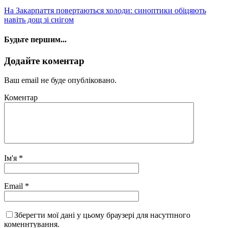
На Закарпаття повертаються холоди: синоптики обіцяють
навіть дощ зі снігом
Будьте першим...
Додайте коментар
Ваш email не буде опубліковано.
Коментар
Ім'я
*
Email
*
Зберегти мої дані у цьому браузері для насутпного
коменнтування.