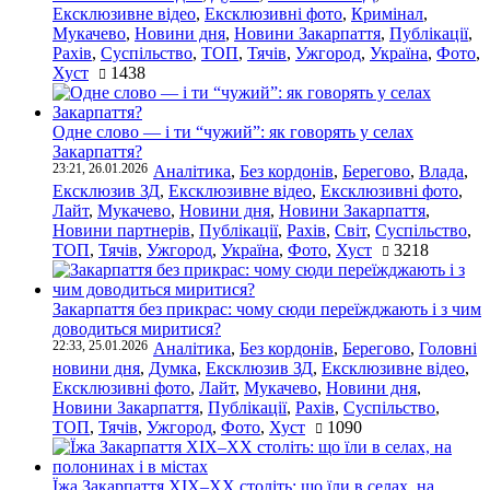
Ексклюзивне відео
,
Ексклюзивні фото
,
Кримінал
,
Мукачево
,
Новини дня
,
Новини Закарпаття
,
Публікації
,
Рахів
,
Суспільство
,
ТОП
,
Тячів
,
Ужгород
,
Україна
,
Фото
,
Хуст
1438
Одне слово — і ти “чужий”: як говорять у селах
Закарпаття?
23:21, 26.01.2026
Аналітика
,
Без кордонів
,
Берегово
,
Влада
,
Ексклюзив ЗД
,
Ексклюзивне відео
,
Ексклюзивні фото
,
Лайт
,
Мукачево
,
Новини дня
,
Новини Закарпаття
,
Новини партнерів
,
Публікації
,
Рахів
,
Світ
,
Суспільство
,
ТОП
,
Тячів
,
Ужгород
,
Україна
,
Фото
,
Хуст
3218
Закарпаття без прикрас: чому сюди переїжджають і з чим
доводиться миритися?
22:33, 25.01.2026
Аналітика
,
Без кордонів
,
Берегово
,
Головні
новини дня
,
Думка
,
Ексклюзив ЗД
,
Ексклюзивне відео
,
Ексклюзивні фото
,
Лайт
,
Мукачево
,
Новини дня
,
Новини Закарпаття
,
Публікації
,
Рахів
,
Суспільство
,
ТОП
,
Тячів
,
Ужгород
,
Фото
,
Хуст
1090
Їжа Закарпаття ХІХ–ХХ століть: що їли в селах, на