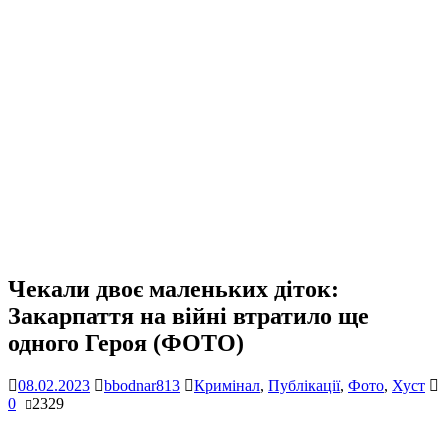
Чекали двоє маленьких діток:
Закарпаття на війні втратило ще
одного Героя (ФОТО)
08.02.2023
bbodnar813
Кримінал
,
Публікації
,
Фото
,
Хуст
0
2329