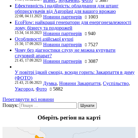
Бізнес
,
Мукачево
,
Фото
5887
Ефективність і надійність: обладнання для штанг
обприскувачів від Agroplast для вашого врожаю
22:08, 04.11.2023
Новини партнерів
1003
EcoFlow: найкращі генератори для енергонезалежності
дому, бізнесу та подорожей
15:34, 14.10.2023
Новини партнерів
940
Особливості азійської кухні
21:50, 17.09.2023
Новини партнерів
7527
Чому без діагностики слуху не можна купувати
слуховий апарат?
21:45, 17.09.2023
Новини партнерів
3087
У повітрі їдкий сморід, всюди горить: Закарпаття в диму
(ФОТО)
21:43, 21.06.2023
Думка
,
Новини Закарпаття
,
Суспільство
,
Ужгород
,
Фото
5882
Переглянути всі новини
Пошук:
Оберіть регіон на карті