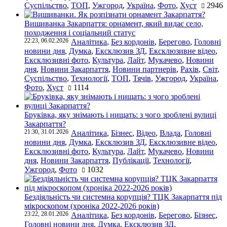
Суспільство
,
ТОП
,
Ужгород
,
Україна
,
Фото
,
Хуст
2946
Вишиванка Закарпаття: орнамент, який видає село,
походження і соціальний статус
22:23, 06.02.2026
Аналітика
,
Без кордонів
,
Берегово
,
Головні
новини дня
,
Думка
,
Ексклюзив ЗД
,
Ексклюзивне відео
,
Ексклюзивні фото
,
Культура
,
Лайт
,
Мукачево
,
Новини
дня
,
Новини Закарпаття
,
Новини партнерів
,
Рахів
,
Світ
,
Суспільство
,
Технології
,
ТОП
,
Тячів
,
Ужгород
,
Україна
,
Фото
,
Хуст
1114
Бруківка, яку знімають і нищать: з чого зроблені вулиці
Закарпаття?
21:30, 31.01.2026
Аналітика
,
Бізнес
,
Відео
,
Влада
,
Головні
новини дня
,
Думка
,
Ексклюзив ЗД
,
Ексклюзивне відео
,
Ексклюзивні фото
,
Культура
,
Лайт
,
Мукачево
,
Новини
дня
,
Новини Закарпаття
,
Публікації
,
Технології
,
Ужгород
,
Фото
1032
Бездіяльність чи системна корупція? ТЦК Закарпаття під
мікроскопом (хроніка 2022-2026 років)
23:22, 28.01.2026
Аналітика
,
Без кордонів
,
Берегово
,
Бізнес
,
Головні новини дня
,
Думка
,
Ексклюзив ЗД
,