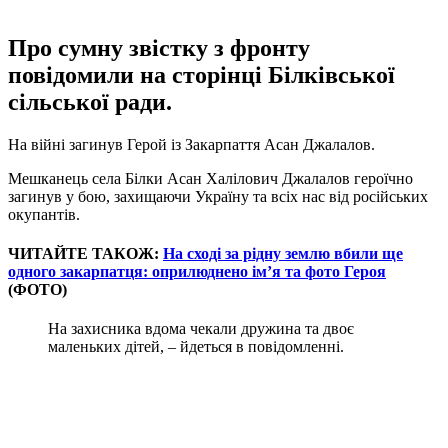
Про сумну звістку з фронту
повідомили на сторінці Білківської
сільської ради.
На війні загинув Герой із Закарпаття Асан Джалалов.
Мешканець села Білки Асан Халілович Джалалов героїчно
загинув у бою, захищаючи Україну та всіх нас від російських
окупантів.
ЧИТАЙТЕ ТАКОЖ:
На сході за рідну землю вбили ще
одного закарпатця: оприлюднено ім’я та фото Героя
(ФОТО)
На захисника вдома чекали дружина та двоє
маленьких дітей, – йдеться в повідомленні.