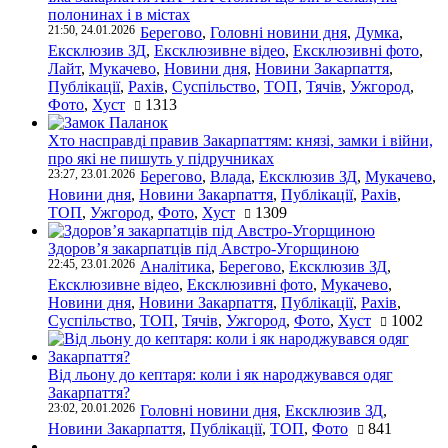
полонинах і в містах
21:50, 24.01.2026
Берегово
,
Головні новини дня
,
Думка
,
Ексклюзив ЗД
,
Ексклюзивне відео
,
Ексклюзивні фото
,
Лайт
,
Мукачево
,
Новини дня
,
Новини Закарпаття
,
Публікації
,
Рахів
,
Суспільство
,
ТОП
,
Тячів
,
Ужгород
,
Фото
,
Хуст
1313
Хто насправді правив Закарпаттям: князі, замки і війни,
про які не пишуть у підручниках
23:27, 23.01.2026
Берегово
,
Влада
,
Ексклюзив ЗД
,
Мукачево
,
Новини дня
,
Новини Закарпаття
,
Публікації
,
Рахів
,
ТОП
,
Ужгород
,
Фото
,
Хуст
1309
Здоров’я закарпатців під Австро-Угорщиною
22:45, 23.01.2026
Аналітика
,
Берегово
,
Ексклюзив ЗД
,
Ексклюзивне відео
,
Ексклюзивні фото
,
Мукачево
,
Новини дня
,
Новини Закарпаття
,
Публікації
,
Рахів
,
Суспільство
,
ТОП
,
Тячів
,
Ужгород
,
Фото
,
Хуст
1002
Від льону до кептаря: коли і як народжувався одяг
Закарпаття?
23:02, 20.01.2026
Головні новини дня
,
Ексклюзив ЗД
,
Новини Закарпаття
,
Публікації
,
ТОП
,
Фото
841