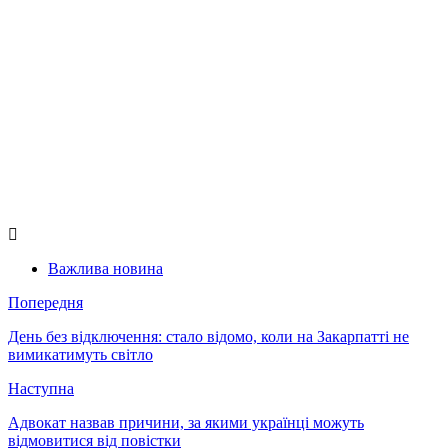
Важлива новина
Попередня
День без відключення: стало відомо, коли на Закарпатті не
вимикатимуть світло
Наступна
Адвокат назвав причини, за якими українці можуть
відмовитися від повістки