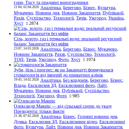
гори, Тису та прадавні виноградники
21:04, 02.04.2026
Аналітика
,
Берегово
,
Бізнес
,
Культура
,
Мукачево
,
Новини дня
,
Новини Закарпаття
,
Публікації
,
Рахів
,
Суспільство
,
Технології
,
Тячів
,
Ужгород
,
Україна
,
Хуст
2874
Сіль, золото, газ і термальні води: реальний ресурсний
баланс Закарпаття без міфів
23:07, 14.03.2026
Аналітика
,
Берегово
,
Бізнес
,
Мукачево
,
Новини Закарпаття
,
Рахів
,
Суспільство
,
Технології
,
ТОП
,
Тячів
,
Ужгород
,
Фото
,
Хуст
1974
Зуби, біль і прогрес: як на Закарпатті формувалася
стоматологія від імперій до приватних клінік
19:45, 14.02.2026
Аналітика
,
Без кордонів
,
Берегово
,
Бізнес
,
Влада
,
Ексклюзив ЗД
,
Ексклюзивні фото
,
Лайт
,
Мукачево
,
Новини дня
,
Публікації
,
Суспільство
,
Технології
,
Ужгород
,
Фото
985
Олександр Мавріц — від сільської сцени до указу
Президента: тільки факти
21:38, 07.02.2026
Аналітика
,
Бізнес
,
Головні новини дня
,
Думка
,
Ексклюзив ЗД
,
Ексклюзивне відео
,
Ексклюзивні
фото
,
Культура
,
Лайт
,
Новини дня
,
Новини Закарпаття
,