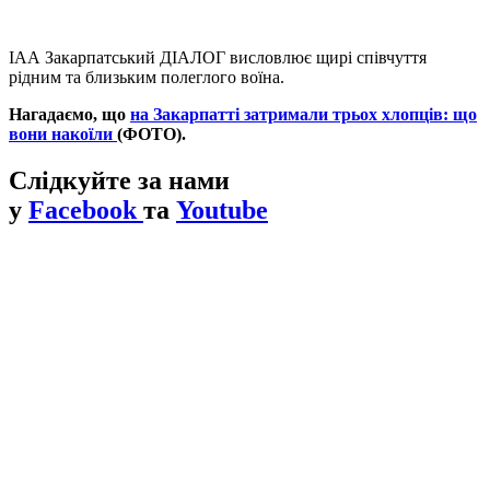
ІАА Закарпатський ДІАЛОГ висловлює щирі співчуття
рідним та близьким полеглого воїна.
Нагадаємо, що
на Закарпатті затримали трьох хлопців: що
вони накоїли
(ФОТО).
Слідкуйте за нами
у
Facebook
та
Youtube