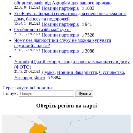
обприскувачів від Agroplast для вашого врожаю
22:08, 04.11.2023
Новини партнерів
1003
EcoFlow: найкращі генератори для енергонезалежності
дому, бізнесу та подорожей
15:34, 14.10.2023
Новини партнерів
941
Особливості азійської кухні
21:50, 17.09.2023
Новини партнерів
7528
Чому без діагностики слуху не можна купувати
слуховий апарат?
21:45, 17.09.2023
Новини партнерів
3088
У повітрі їдкий сморід, всюди горить: Закарпаття в диму
(ФОТО)
21:43, 21.06.2023
Думка
,
Новини Закарпаття
,
Суспільство
,
Ужгород
,
Фото
5884
Переглянути всі новини
Пошук:
Оберіть регіон на карті