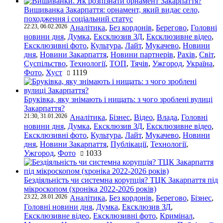
Вишиванка Закарпаття: орнамент, який видає село,
походження і соціальний статус
22:23, 06.02.2026
Аналітика
,
Без кордонів
,
Берегово
,
Головні
новини дня
,
Думка
,
Ексклюзив ЗД
,
Ексклюзивне відео
,
Ексклюзивні фото
,
Культура
,
Лайт
,
Мукачево
,
Новини
дня
,
Новини Закарпаття
,
Новини партнерів
,
Рахів
,
Світ
,
Суспільство
,
Технології
,
ТОП
,
Тячів
,
Ужгород
,
Україна
,
Фото
,
Хуст
1119
Бруківка, яку знімають і нищать: з чого зроблені вулиці
Закарпаття?
21:30, 31.01.2026
Аналітика
,
Бізнес
,
Відео
,
Влада
,
Головні
новини дня
,
Думка
,
Ексклюзив ЗД
,
Ексклюзивне відео
,
Ексклюзивні фото
,
Культура
,
Лайт
,
Мукачево
,
Новини
дня
,
Новини Закарпаття
,
Публікації
,
Технології
,
Ужгород
,
Фото
1033
Бездіяльність чи системна корупція? ТЦК Закарпаття під
мікроскопом (хроніка 2022-2026 років)
23:22, 28.01.2026
Аналітика
,
Без кордонів
,
Берегово
,
Бізнес
,
Головні новини дня
,
Думка
,
Ексклюзив ЗД
,
Ексклюзивне відео
,
Ексклюзивні фото
,
Кримінал
,