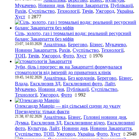
Мукачево
,
Новини дня
,
Новини Закарпаття
,
Публікації
,
Рахів
,
Суспільство
,
Технології
,
Тячів
,
Ужгород
,
Україна
,
Хуст
2877
Сіль, золото, газ і термальні води: реальний ресурсний
баланс Закарпаття без міфів
23:07, 14.03.2026
Аналітика
,
Берегово
,
Бізнес
,
Мукачево
,
Новини Закарпаття
,
Рахів
,
Суспільство
,
Технології
,
ТОП
,
Тячів
,
Ужгород
,
Фото
,
Хуст
1976
Зуби, біль і прогрес: як на Закарпатті формувалася
стоматологія від імперій до приватних клінік
19:45, 14.02.2026
Аналітика
,
Без кордонів
,
Берегово
,
Бізнес
,
Влада
,
Ексклюзив ЗД
,
Ексклюзивні фото
,
Лайт
,
Мукачево
,
Новини дня
,
Публікації
,
Суспільство
,
Технології
,
Ужгород
,
Фото
992
Олександр Мавріц — від сільської сцени до указу
Президента: тільки факти
21:38, 07.02.2026
Аналітика
,
Бізнес
,
Головні новини дня
,
Думка
,
Ексклюзив ЗД
,
Ексклюзивне відео
,
Ексклюзивні
фото
,
Культура
,
Лайт
,
Новини дня
,
Новини Закарпаття
,
Суспільство
,
ТОП
,
Ужгород
,
Україна
,
Фото
,
Хуст
2948