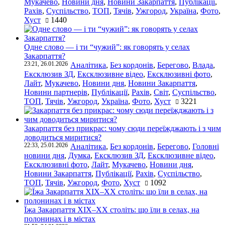
Мукачево
,
Новини дня
,
Новини Закарпаття
,
Публікації
,
Рахів
,
Суспільство
,
ТОП
,
Тячів
,
Ужгород
,
Україна
,
Фото
,
Хуст
1440
Одне слово — і ти “чужий”: як говорять у селах
Закарпаття?
23:21, 26.01.2026
Аналітика
,
Без кордонів
,
Берегово
,
Влада
,
Ексклюзив ЗД
,
Ексклюзивне відео
,
Ексклюзивні фото
,
Лайт
,
Мукачево
,
Новини дня
,
Новини Закарпаття
,
Новини партнерів
,
Публікації
,
Рахів
,
Світ
,
Суспільство
,
ТОП
,
Тячів
,
Ужгород
,
Україна
,
Фото
,
Хуст
3221
Закарпаття без прикрас: чому сюди переїжджають і з чим
доводиться миритися?
22:33, 25.01.2026
Аналітика
,
Без кордонів
,
Берегово
,
Головні
новини дня
,
Думка
,
Ексклюзив ЗД
,
Ексклюзивне відео
,
Ексклюзивні фото
,
Лайт
,
Мукачево
,
Новини дня
,
Новини Закарпаття
,
Публікації
,
Рахів
,
Суспільство
,
ТОП
,
Тячів
,
Ужгород
,
Фото
,
Хуст
1092
Їжа Закарпаття ХІХ–ХХ століть: що їли в селах, на
полонинах і в містах