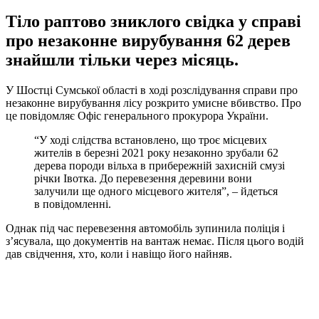
Тіло раптово зниклого свідка у справі
про незаконне вирубування 62 дерев
знайшли тільки через місяць.
У Шостці Сумської області в ході розслідування справи про
незаконне вирубування лісу розкрито умисне вбивство. Про
це повідомляє Офіс генерального прокурора України.
“У ході слідства встановлено, що троє місцевих
жителів в березні 2021 року незаконно зрубали 62
дерева породи вільха в прибережній захисній смузі
річки Івотка. До перевезення деревини вони
залучили ще одного місцевого жителя”, – йдеться
в повідомленні.
Однак під час перевезення автомобіль зупинила поліція і
з’ясувала, що документів на вантаж немає. Після цього водій
дав свідчення, хто, коли і навіщо його найняв.