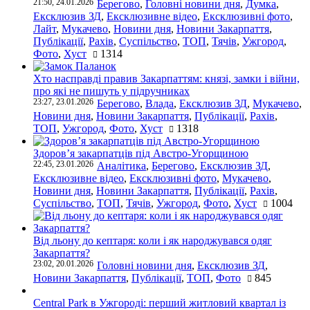
21:50, 24.01.2026
Берегово
,
Головні новини дня
,
Думка
,
Ексклюзив ЗД
,
Ексклюзивне відео
,
Ексклюзивні фото
,
Лайт
,
Мукачево
,
Новини дня
,
Новини Закарпаття
,
Публікації
,
Рахів
,
Суспільство
,
ТОП
,
Тячів
,
Ужгород
,
Фото
,
Хуст
1314
Хто насправді правив Закарпаттям: князі, замки і війни,
про які не пишуть у підручниках
23:27, 23.01.2026
Берегово
,
Влада
,
Ексклюзив ЗД
,
Мукачево
,
Новини дня
,
Новини Закарпаття
,
Публікації
,
Рахів
,
ТОП
,
Ужгород
,
Фото
,
Хуст
1318
Здоров’я закарпатців під Австро-Угорщиною
22:45, 23.01.2026
Аналітика
,
Берегово
,
Ексклюзив ЗД
,
Ексклюзивне відео
,
Ексклюзивні фото
,
Мукачево
,
Новини дня
,
Новини Закарпаття
,
Публікації
,
Рахів
,
Суспільство
,
ТОП
,
Тячів
,
Ужгород
,
Фото
,
Хуст
1004
Від льону до кептаря: коли і як народжувався одяг
Закарпаття?
23:02, 20.01.2026
Головні новини дня
,
Ексклюзив ЗД
,
Новини Закарпаття
,
Публікації
,
ТОП
,
Фото
845
Central Park в Ужгороді: перший житловий квартал із