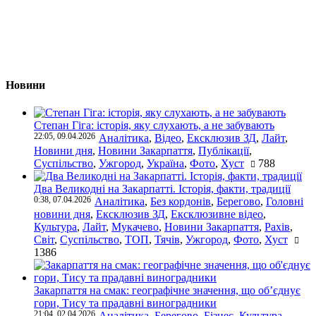
Новини
Степан Гіга: історія, яку слухають, а не забувають
22:05, 09.04.2026
Аналітика
,
Відео
,
Ексклюзив ЗД
,
Лайт
,
Новини дня
,
Новини Закарпаття
,
Публікації
,
Суспільство
,
Ужгород
,
Україна
,
Фото
,
Хуст
788
Два Великодні на Закарпатті. Історія, факти, традиції
0:38, 07.04.2026
Аналітика
,
Без кордонів
,
Берегово
,
Головні
новини дня
,
Ексклюзив ЗД
,
Ексклюзивне відео
,
Культура
,
Лайт
,
Мукачево
,
Новини Закарпаття
,
Рахів
,
Світ
,
Суспільство
,
ТОП
,
Тячів
,
Ужгород
,
Фото
,
Хуст
1386
Закарпаття на смак: географічне значення, що об’єднує
гори, Тису та прадавні виноградники
21:04, 02.04.2026
Аналітика
,
Берегово
,
Бізнес
,
Культура
,