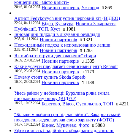
концепцією «місто в місті»
20:46, 01.08.2025
Новини партнерів
,
Ужгород
869
Артист Fedykovych випустив черговий хіт (ВІДЕО)
22:24, 04.11.2024
Відео
,
Культура
,
Новини Закарпаття
,
Публікації
,
ТОП
,
Хуст
1981
Інноваційні підходи в лікуванні безпліддя
2:35, 01.11.2024
Новини партнерів
1321
Неожиданный подход к использованию лапши
2:32, 01.11.2024
Новини партнерів
1283
Як вибрати струни для класичної гітари
16:09, 23.08.2024
Новини партнерів
1335
Какие услуги предлагает сервисный центр Renault
16:08, 23.08.2024
Новини партнерів
1179
Почему стоит купить Skoda Superb
16:06, 23.08.2024
Новини партнерів
1188
Увесь район у небезпеці: Бурхлива річка змила
високовольтну опору (ВІДЕО)
18:27, 10.02.2024
Берегово
,
Відео
,
Суспільство
,
ТОП
4221
“Більше мільйона грн під час війни”: Закарпатський
посадовець задекларував свою зарплату (ФОТО)
14:37, 10.02.2024
Бізнес
,
Мукачево
,
Фото
5888
Ефективність і надійність: обладнання для штанг