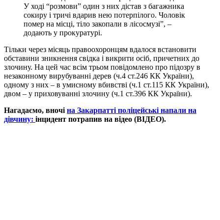
У ході “розмови” один з них дістав з багажника
сокиру і тричі вдарив нею потерпілого. Чоловік
помер на місці, тіло закопали в лісосмузі”, –
додають у прокуратурі.
Тільки через місяць правоохоронцям вдалося встановити
обставини зникнення свідка і викрити осіб, причетних до
злочину. На цей час всім трьом повідомлено про підозру в
незаконному вирубуванні дерев (ч.4 ст.246 КК України),
одному з них – в умисному вбивстві (ч.1 ст.115 КК України),
двом – у приховуванні злочину (ч.1 ст.396 КК України).
Нагадаємо, вночі
на Закарпатті поліцейські напали на
дівчину:
інцидент потрапив на відео (ВІДЕО).