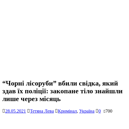
“Чорні лісоруби” вбили свідка, який
здав їх поліції: закопане тіло знайшли
лише через місяць
28.05.2021
Тетяна Лева
Кримінал
,
Україна
0
700