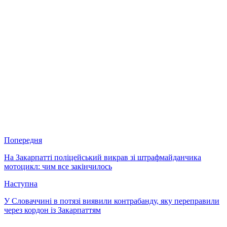
Попередня
На Закарпатті поліцейський викрав зі штрафмайданчика
мотоцикл: чим все закінчилось
Наступна
У Словаччині в потязі виявили контрабанду, яку переправили
через кордон із Закарпаттям