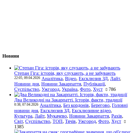
Новини
Степан Гіга: історія, яку слухають, а не забувають
22:05, 09.04.2026
Аналітика
,
Відео
,
Ексклюзив ЗД
,
Лайт
,
Новини дня
,
Новини Закарпаття
,
Публікації
,
Суспільство
,
Ужгород
,
Україна
,
Фото
,
Хуст
786
Два Великодні на Закарпатті. Історія, факти, традиції
0:38, 07.04.2026
Аналітика
,
Без кордонів
,
Берегово
,
Головні
новини дня
,
Ексклюзив ЗД
,
Ексклюзивне відео
,
Культура
,
Лайт
,
Мукачево
,
Новини Закарпаття
,
Рахів
,
Світ
,
Суспільство
,
ТОП
,
Тячів
,
Ужгород
,
Фото
,
Хуст
1385