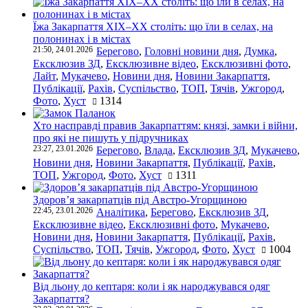
Їжа Закарпаття ХІХ–ХХ століть: що їли в селах, на
полонинах і в містах
21:50, 24.01.2026
Берегово
,
Головні новини дня
,
Думка
,
Ексклюзив ЗД
,
Ексклюзивне відео
,
Ексклюзивні фото
,
Лайт
,
Мукачево
,
Новини дня
,
Новини Закарпаття
,
Публікації
,
Рахів
,
Суспільство
,
ТОП
,
Тячів
,
Ужгород
,
Фото
,
Хуст
1314
Хто насправді правив Закарпаттям: князі, замки і війни,
про які не пишуть у підручниках
23:27, 23.01.2026
Берегово
,
Влада
,
Ексклюзив ЗД
,
Мукачево
,
Новини дня
,
Новини Закарпаття
,
Публікації
,
Рахів
,
ТОП
,
Ужгород
,
Фото
,
Хуст
1311
Здоров’я закарпатців під Австро-Угорщиною
22:45, 23.01.2026
Аналітика
,
Берегово
,
Ексклюзив ЗД
,
Ексклюзивне відео
,
Ексклюзивні фото
,
Мукачево
,
Новини дня
,
Новини Закарпаття
,
Публікації
,
Рахів
,
Суспільство
,
ТОП
,
Тячів
,
Ужгород
,
Фото
,
Хуст
1004
Від льону до кептаря: коли і як народжувався одяг
Закарпаття?