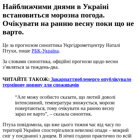
Найближчими днями в Україні
встановиться морозна погода.
Очікувати на ранню весну поки що не
варто.
Це за прогнозом синоптика Укргідрометцентру Наталі
Птухи, пише
РБК-Україна
.
За словами синоптика, офіційні прогнози щодо весни
з’являться за тиждень-два.
ЧИТАЙТЕ ТАКОЖ:
Закарпаттяобленерго опублікувало
термінову новину для споживачів
“Але можу особисто сказати, що лютий доволі
інтенсивний, температура знижується, морози
повертаються, тому очікувати на ранню весну
зараз не варто”, – сказала синоптик.
Птуха повідомила, що вже цього тижня час від часу по
території України спостерігалися невеликі опади – мокрий
сніг у поєднанні з дощем. В нічні години практично по всій