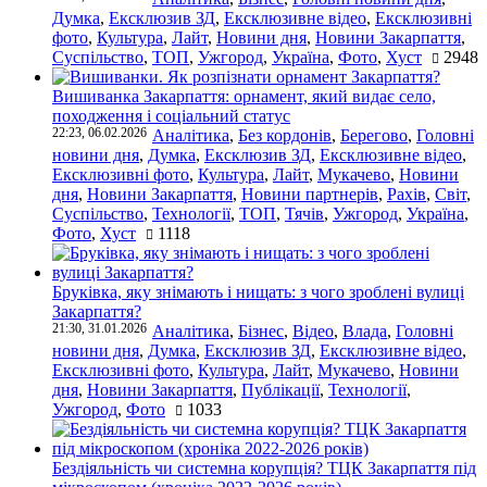
Думка
,
Ексклюзив ЗД
,
Ексклюзивне відео
,
Ексклюзивні
фото
,
Культура
,
Лайт
,
Новини дня
,
Новини Закарпаття
,
Суспільство
,
ТОП
,
Ужгород
,
Україна
,
Фото
,
Хуст
2948
Вишиванка Закарпаття: орнамент, який видає село,
походження і соціальний статус
22:23, 06.02.2026
Аналітика
,
Без кордонів
,
Берегово
,
Головні
новини дня
,
Думка
,
Ексклюзив ЗД
,
Ексклюзивне відео
,
Ексклюзивні фото
,
Культура
,
Лайт
,
Мукачево
,
Новини
дня
,
Новини Закарпаття
,
Новини партнерів
,
Рахів
,
Світ
,
Суспільство
,
Технології
,
ТОП
,
Тячів
,
Ужгород
,
Україна
,
Фото
,
Хуст
1118
Бруківка, яку знімають і нищать: з чого зроблені вулиці
Закарпаття?
21:30, 31.01.2026
Аналітика
,
Бізнес
,
Відео
,
Влада
,
Головні
новини дня
,
Думка
,
Ексклюзив ЗД
,
Ексклюзивне відео
,
Ексклюзивні фото
,
Культура
,
Лайт
,
Мукачево
,
Новини
дня
,
Новини Закарпаття
,
Публікації
,
Технології
,
Ужгород
,
Фото
1033
Бездіяльність чи системна корупція? ТЦК Закарпаття під