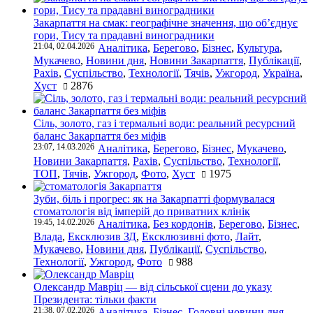
Закарпаття на смак: географічне значення, що об’єднує
гори, Тису та прадавні виноградники
21:04, 02.04.2026
Аналітика
,
Берегово
,
Бізнес
,
Культура
,
Мукачево
,
Новини дня
,
Новини Закарпаття
,
Публікації
,
Рахів
,
Суспільство
,
Технології
,
Тячів
,
Ужгород
,
Україна
,
Хуст
2876
Сіль, золото, газ і термальні води: реальний ресурсний
баланс Закарпаття без міфів
23:07, 14.03.2026
Аналітика
,
Берегово
,
Бізнес
,
Мукачево
,
Новини Закарпаття
,
Рахів
,
Суспільство
,
Технології
,
ТОП
,
Тячів
,
Ужгород
,
Фото
,
Хуст
1975
Зуби, біль і прогрес: як на Закарпатті формувалася
стоматологія від імперій до приватних клінік
19:45, 14.02.2026
Аналітика
,
Без кордонів
,
Берегово
,
Бізнес
,
Влада
,
Ексклюзив ЗД
,
Ексклюзивні фото
,
Лайт
,
Мукачево
,
Новини дня
,
Публікації
,
Суспільство
,
Технології
,
Ужгород
,
Фото
988
Олександр Мавріц — від сільської сцени до указу
Президента: тільки факти
21:38, 07.02.2026
Аналітика
,
Бізнес
,
Головні новини дня
,