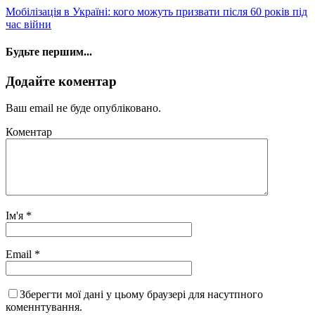
Мобілізація в Україні: кого можуть призвати після 60 років під
час війни
Будьте першим...
Додайте коментар
Ваш email не буде опубліковано.
Коментар
Ім'я
*
Email
*
Зберегти мої дані у цьому браузері для насутпного
коменнтування.