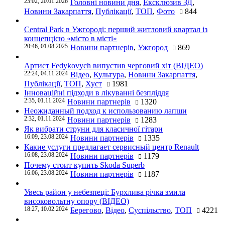
23:02, 20.01.2026
Головні новини дня
,
Ексклюзив ЗД
,
Новини Закарпаття
,
Публікації
,
ТОП
,
Фото
844
Central Park в Ужгороді: перший житловий квартал із
концепцією «місто в місті»
20:46, 01.08.2025
Новини партнерів
,
Ужгород
869
Артист Fedykovych випустив черговий хіт (ВІДЕО)
22:24, 04.11.2024
Відео
,
Культура
,
Новини Закарпаття
,
Публікації
,
ТОП
,
Хуст
1981
Інноваційні підходи в лікуванні безпліддя
2:35, 01.11.2024
Новини партнерів
1320
Неожиданный подход к использованию лапши
2:32, 01.11.2024
Новини партнерів
1283
Як вибрати струни для класичної гітари
16:09, 23.08.2024
Новини партнерів
1335
Какие услуги предлагает сервисный центр Renault
16:08, 23.08.2024
Новини партнерів
1179
Почему стоит купить Skoda Superb
16:06, 23.08.2024
Новини партнерів
1187
Увесь район у небезпеці: Бурхлива річка змила
високовольтну опору (ВІДЕО)
18:27, 10.02.2024
Берегово
,
Відео
,
Суспільство
,
ТОП
4221