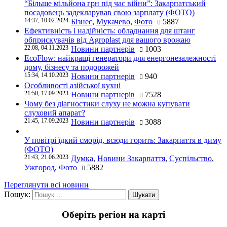
“Більше мільйона грн під час війни”: Закарпатський
посадовець задекларував свою зарплату (ФОТО)
14:37, 10.02.2024
Бізнес
,
Мукачево
,
Фото
5887
Ефективність і надійність: обладнання для штанг
обприскувачів від Agroplast для вашого врожаю
22:08, 04.11.2023
Новини партнерів
1003
EcoFlow: найкращі генератори для енергонезалежності
дому, бізнесу та подорожей
15:34, 14.10.2023
Новини партнерів
940
Особливості азійської кухні
21:50, 17.09.2023
Новини партнерів
7528
Чому без діагностики слуху не можна купувати
слуховий апарат?
21:45, 17.09.2023
Новини партнерів
3088
У повітрі їдкий сморід, всюди горить: Закарпаття в диму
(ФОТО)
21:43, 21.06.2023
Думка
,
Новини Закарпаття
,
Суспільство
,
Ужгород
,
Фото
5882
Переглянути всі новини
Пошук:
Оберіть регіон на карті