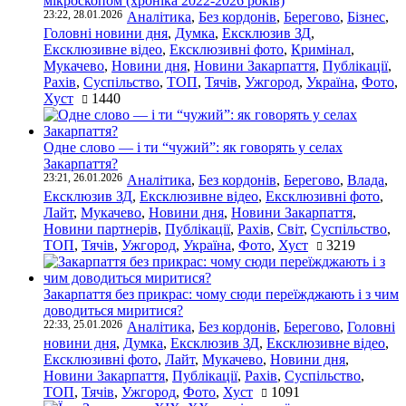
мікроскопом (хроніка 2022-2026 років)
23:22, 28.01.2026
Аналітика
,
Без кордонів
,
Берегово
,
Бізнес
,
Головні новини дня
,
Думка
,
Ексклюзив ЗД
,
Ексклюзивне відео
,
Ексклюзивні фото
,
Кримінал
,
Мукачево
,
Новини дня
,
Новини Закарпаття
,
Публікації
,
Рахів
,
Суспільство
,
ТОП
,
Тячів
,
Ужгород
,
Україна
,
Фото
,
Хуст
1440
Одне слово — і ти “чужий”: як говорять у селах
Закарпаття?
23:21, 26.01.2026
Аналітика
,
Без кордонів
,
Берегово
,
Влада
,
Ексклюзив ЗД
,
Ексклюзивне відео
,
Ексклюзивні фото
,
Лайт
,
Мукачево
,
Новини дня
,
Новини Закарпаття
,
Новини партнерів
,
Публікації
,
Рахів
,
Світ
,
Суспільство
,
ТОП
,
Тячів
,
Ужгород
,
Україна
,
Фото
,
Хуст
3219
Закарпаття без прикрас: чому сюди переїжджають і з чим
доводиться миритися?
22:33, 25.01.2026
Аналітика
,
Без кордонів
,
Берегово
,
Головні
новини дня
,
Думка
,
Ексклюзив ЗД
,
Ексклюзивне відео
,
Ексклюзивні фото
,
Лайт
,
Мукачево
,
Новини дня
,
Новини Закарпаття
,
Публікації
,
Рахів
,
Суспільство
,
ТОП
,
Тячів
,
Ужгород
,
Фото
,
Хуст
1091