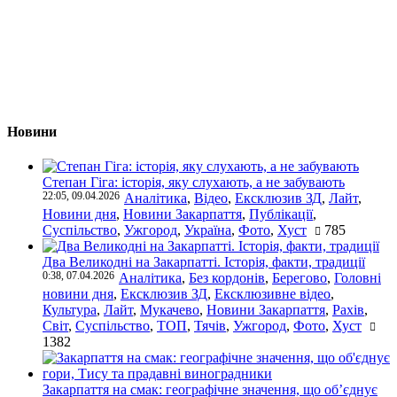
Новини
Степан Гіга: історія, яку слухають, а не забувають
22:05, 09.04.2026
Аналітика
,
Відео
,
Ексклюзив ЗД
,
Лайт
,
Новини дня
,
Новини Закарпаття
,
Публікації
,
Суспільство
,
Ужгород
,
Україна
,
Фото
,
Хуст
785
Два Великодні на Закарпатті. Історія, факти, традиції
0:38, 07.04.2026
Аналітика
,
Без кордонів
,
Берегово
,
Головні
новини дня
,
Ексклюзив ЗД
,
Ексклюзивне відео
,
Культура
,
Лайт
,
Мукачево
,
Новини Закарпаття
,
Рахів
,
Світ
,
Суспільство
,
ТОП
,
Тячів
,
Ужгород
,
Фото
,
Хуст
1382
Закарпаття на смак: географічне значення, що об’єднує