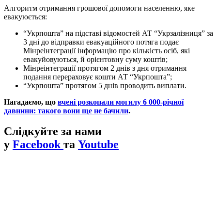
Алгоритм отримання грошової допомоги населенню, яке
евакуюється:
“Укрпошта” на підставі відомостей АТ “Укрзалізниця” за
3 дні до відправки евакуаційного потяга подає
Мінреінтеграції інформацію про кількість осіб, які
евакуйовуються, й орієнтовну суму коштів;
Мінреінтеграції протягом 2 днів з дня отримання
подання перераховує кошти АТ “Укрпошта”;
“Укрпошта” протягом 5 днів проводить виплати.
Нагадаємо, що
вчені розкопали могилу 6 000-річної
давнини: такого вони ще не бачили
.
Слідкуйте за нами
у
Facebook
та
Youtube