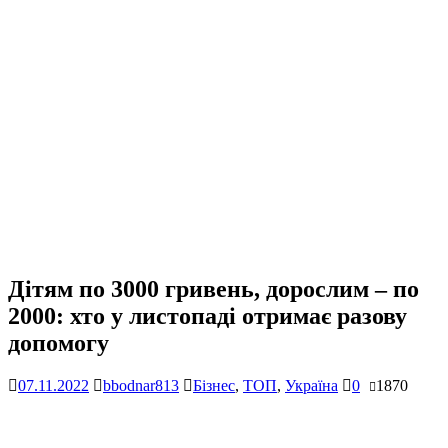
Дітям по 3000 гривень, дорослим – по
2000: хто у листопаді отримає разову
допомогу
07.11.2022
bbodnar813
Бізнес
,
ТОП
,
Україна
0
1870