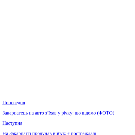
Попередня
Закарпатець на авто з’їхав у річку: що відомо (ФОТО)
Наступна
На Закарпатті пролунав вибух: є постраждалі