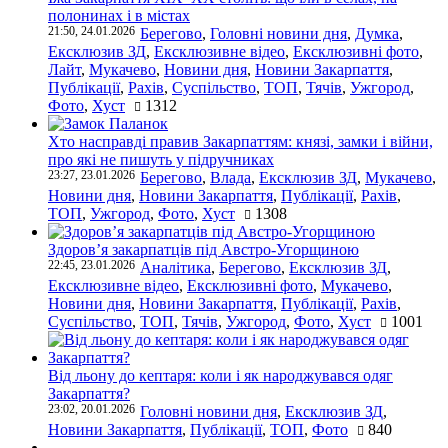
полонинах і в містах
21:50, 24.01.2026
Берегово
,
Головні новини дня
,
Думка
,
Ексклюзив ЗД
,
Ексклюзивне відео
,
Ексклюзивні фото
,
Лайт
,
Мукачево
,
Новини дня
,
Новини Закарпаття
,
Публікації
,
Рахів
,
Суспільство
,
ТОП
,
Тячів
,
Ужгород
,
Фото
,
Хуст
1312
Хто насправді правив Закарпаттям: князі, замки і війни,
про які не пишуть у підручниках
23:27, 23.01.2026
Берегово
,
Влада
,
Ексклюзив ЗД
,
Мукачево
,
Новини дня
,
Новини Закарпаття
,
Публікації
,
Рахів
,
ТОП
,
Ужгород
,
Фото
,
Хуст
1308
Здоров’я закарпатців під Австро-Угорщиною
22:45, 23.01.2026
Аналітика
,
Берегово
,
Ексклюзив ЗД
,
Ексклюзивне відео
,
Ексклюзивні фото
,
Мукачево
,
Новини дня
,
Новини Закарпаття
,
Публікації
,
Рахів
,
Суспільство
,
ТОП
,
Тячів
,
Ужгород
,
Фото
,
Хуст
1001
Від льону до кептаря: коли і як народжувався одяг
Закарпаття?
23:02, 20.01.2026
Головні новини дня
,
Ексклюзив ЗД
,
Новини Закарпаття
,
Публікації
,
ТОП
,
Фото
840