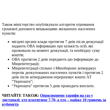
Також міністерство опублікувало алгоритм отримання
грошової допомоги мешканцями звільнених населених
пунктів:
місцеві органи влади протягом 7 днів після деокупації
надають ОВА інформацію про кількість осіб, які
проживали на момент деокупації, та необхідну суму
коштів;
ОВА протягом 2 днів передають цю інформацію до
Мінреінтеграції;
Мінреінтеграції спільно з Міноборони затверджує
перелік деокупованих населених пунктів і протягом 2
днів після затвердження перераховує кошти АТ
“Укрпошта”;
“Укрпошта” протягом 5 днів проводить виплати.
ЧИТАЙТЕ ТАКОЖ:
Оприлюднено тарифи на газ у
листопаді: хто платитиме 7,70, а хто – майже 10 гривень за
кубометр