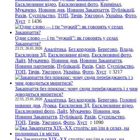
Ексклюзивне відео
,
Ексклюзивні фото
,
Кримінал
,
Мукачево
,
Новини дня
,
Новини Закарпаття
,
Публікації
,
Рахів
,
Суспільство
,
ТОП
,
Тячів
,
Ужгород
,
Україна
,
Фото
,
Хуст
1436
Одне слово — і ти “чужий”: як говорять у селах
Закарпаття?
23:21, 26.01.2026
Аналітика
,
Без кордонів
,
Берегово
,
Влада
,
Ексклюзив ЗД
,
Ексклюзивне відео
,
Ексклюзивні фото
,
Лайт
,
Мукачево
,
Новини дня
,
Новини Закарпаття
,
Новини партнерів
,
Публікації
,
Рахів
,
Світ
,
Суспільство
,
ТОП
,
Тячів
,
Ужгород
,
Україна
,
Фото
,
Хуст
3217
Закарпаття без прикрас: чому сюди переїжджають і з чим
доводиться миритися?
22:33, 25.01.2026
Аналітика
,
Без кордонів
,
Берегово
,
Головні
новини дня
,
Думка
,
Ексклюзив ЗД
,
Ексклюзивне відео
,
Ексклюзивні фото
,
Лайт
,
Мукачево
,
Новини дня
,
Новини Закарпаття
,
Публікації
,
Рахів
,
Суспільство
,
ТОП
,
Тячів
,
Ужгород
,
Фото
,
Хуст
1090
Їжа Закарпаття ХІХ–ХХ століть: що їли в селах, на