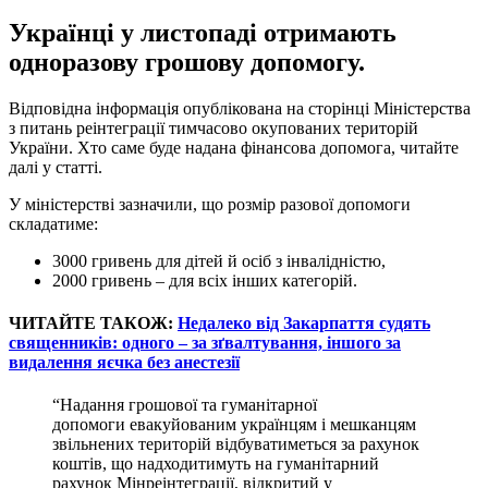
Українці у листопаді отримають
одноразову грошову допомогу.
Відповідна інформація опублікована на сторінці Міністерства
з питань реінтеграції тимчасово окупованих територій
України. Хто саме буде надана фінансова допомога, читайте
далі у статті.
У міністерстві зазначили, що розмір разової допомоги
складатиме:
3000 гривень для дітей й осіб з інвалідністю,
2000 гривень – для всіх інших категорій.
ЧИТАЙТЕ ТАКОЖ:
Недалеко від Закарпаття судять
священників: одного – за зґвалтування, іншого за
видалення яєчка без анестезії
“Надання грошової та гуманітарної
допомоги евакуйованим українцям і мешканцям
звільнених територій відбуватиметься за рахунок
коштів, що надходитимуть на гуманітарний
рахунок Мінреінтеграції, відкритий у