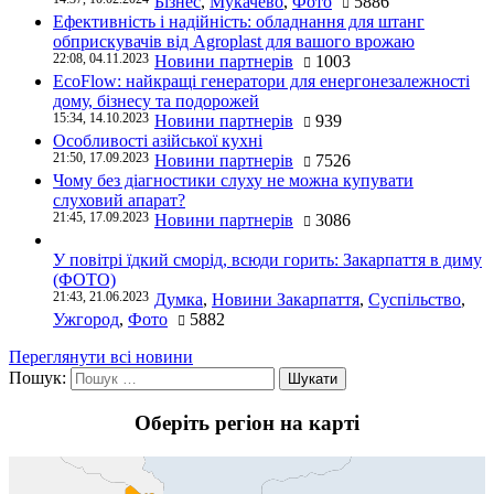
Бізнес
,
Мукачево
,
Фото
5886
Ефективність і надійність: обладнання для штанг
обприскувачів від Agroplast для вашого врожаю
22:08, 04.11.2023
Новини партнерів
1003
EcoFlow: найкращі генератори для енергонезалежності
дому, бізнесу та подорожей
15:34, 14.10.2023
Новини партнерів
939
Особливості азійської кухні
21:50, 17.09.2023
Новини партнерів
7526
Чому без діагностики слуху не можна купувати
слуховий апарат?
21:45, 17.09.2023
Новини партнерів
3086
У повітрі їдкий сморід, всюди горить: Закарпаття в диму
(ФОТО)
21:43, 21.06.2023
Думка
,
Новини Закарпаття
,
Суспільство
,
Ужгород
,
Фото
5882
Переглянути всі новини
Пошук:
Оберіть регіон на карті