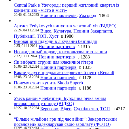
Central Park в Ужгороді: перший житловий квартал із
концепцією «місто в місті»
20:46, 01.08.2025
Новини партнерів
,
Ужгород
864
Артист Fedykovych випустив черговий хіт (ВІДЕО)
22:24, 04.11.2024
Відео
,
Культура
,
Новини Закарпаття
,
Публікації
,
ТОП
,
Хуст
1980
Інноваційні підходи в лікуванні безпліддя
2:35, 01.11.2024
Новини партнерів
1315
Неожиданный подход к использованию лапши
2:32, 01.11.2024
Новини партнерів
1283
Як вибрати струни для класичної гітари
16:09, 23.08.2024
Новини партнерів
1335
Какие услуги предлагает сервисный центр Renault
16:08, 23.08.2024
Новини партнерів
1178
Почему стоит купить Skoda Superb
16:06, 23.08.2024
Новини партнерів
1186
Увесь район у небезпеці: Бурхлива річка змила
високовольтну опору (ВІДЕО)
18:27, 10.02.2024
Берегово
,
Відео
,
Суспільство
,
ТОП
4217
“Більше мільйона грн під час війни”: Закарпатський
посадовець задекларував свою зарплату (ФОТО)
14:37, 10.02.2024