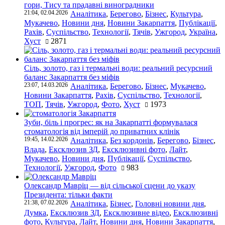
гори, Тису та прадавні виноградники
21:04, 02.04.2026
Аналітика
,
Берегово
,
Бізнес
,
Культура
,
Мукачево
,
Новини дня
,
Новини Закарпаття
,
Публікації
,
Рахів
,
Суспільство
,
Технології
,
Тячів
,
Ужгород
,
Україна
,
Хуст
2871
Сіль, золото, газ і термальні води: реальний ресурсний
баланс Закарпаття без міфів
23:07, 14.03.2026
Аналітика
,
Берегово
,
Бізнес
,
Мукачево
,
Новини Закарпаття
,
Рахів
,
Суспільство
,
Технології
,
ТОП
,
Тячів
,
Ужгород
,
Фото
,
Хуст
1973
Зуби, біль і прогрес: як на Закарпатті формувалася
стоматологія від імперій до приватних клінік
19:45, 14.02.2026
Аналітика
,
Без кордонів
,
Берегово
,
Бізнес
,
Влада
,
Ексклюзив ЗД
,
Ексклюзивні фото
,
Лайт
,
Мукачево
,
Новини дня
,
Публікації
,
Суспільство
,
Технології
,
Ужгород
,
Фото
983
Олександр Мавріц — від сільської сцени до указу
Президента: тільки факти
21:38, 07.02.2026
Аналітика
,
Бізнес
,
Головні новини дня
,
Думка
,
Ексклюзив ЗД
,
Ексклюзивне відео
,
Ексклюзивні
фото
,
Культура
,
Лайт
,
Новини дня
,
Новини Закарпаття
,