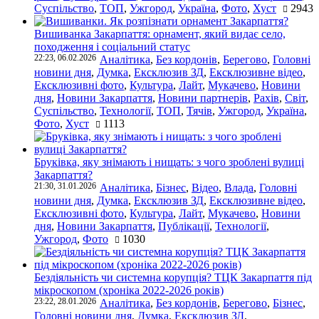
Суспільство
,
ТОП
,
Ужгород
,
Україна
,
Фото
,
Хуст
2943
Вишиванка Закарпаття: орнамент, який видає село,
походження і соціальний статус
22:23, 06.02.2026
Аналітика
,
Без кордонів
,
Берегово
,
Головні
новини дня
,
Думка
,
Ексклюзив ЗД
,
Ексклюзивне відео
,
Ексклюзивні фото
,
Культура
,
Лайт
,
Мукачево
,
Новини
дня
,
Новини Закарпаття
,
Новини партнерів
,
Рахів
,
Світ
,
Суспільство
,
Технології
,
ТОП
,
Тячів
,
Ужгород
,
Україна
,
Фото
,
Хуст
1113
Бруківка, яку знімають і нищать: з чого зроблені вулиці
Закарпаття?
21:30, 31.01.2026
Аналітика
,
Бізнес
,
Відео
,
Влада
,
Головні
новини дня
,
Думка
,
Ексклюзив ЗД
,
Ексклюзивне відео
,
Ексклюзивні фото
,
Культура
,
Лайт
,
Мукачево
,
Новини
дня
,
Новини Закарпаття
,
Публікації
,
Технології
,
Ужгород
,
Фото
1030
Бездіяльність чи системна корупція? ТЦК Закарпаття під
мікроскопом (хроніка 2022-2026 років)
23:22, 28.01.2026
Аналітика
,
Без кордонів
,
Берегово
,
Бізнес
,
Головні новини дня
,
Думка
,
Ексклюзив ЗД
,