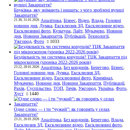
Бруківка, яку знімають і нищать: з чого зроблені вулиці
Закарпаття?
21:30, 31.01.2026
Аналітика
,
Бізнес
,
Відео
,
Влада
,
Головні
новини дня
,
Думка
,
Ексклюзив ЗД
,
Ексклюзивне відео
,
Ексклюзивні фото
,
Культура
,
Лайт
,
Мукачево
,
Новини
дня
,
Новини Закарпаття
,
Публікації
,
Технології
,
Ужгород
,
Фото
1033
Бездіяльність чи системна корупція? ТЦК Закарпаття під
мікроскопом (хроніка 2022-2026 років)
23:22, 28.01.2026
Аналітика
,
Без кордонів
,
Берегово
,
Бізнес
,
Головні новини дня
,
Думка
,
Ексклюзив ЗД
,
Ексклюзивне відео
,
Ексклюзивні фото
,
Кримінал
,
Мукачево
,
Новини дня
,
Новини Закарпаття
,
Публікації
,
Рахів
,
Суспільство
,
ТОП
,
Тячів
,
Ужгород
,
Україна
,
Фото
,
Хуст
1440
Одне слово — і ти “чужий”: як говорять у селах
Закарпаття?
23:21, 26.01.2026
Аналітика
,
Без кордонів
,
Берегово
,
Влада
,
Ексклюзив ЗД
,
Ексклюзивне відео
,
Ексклюзивні фото
,