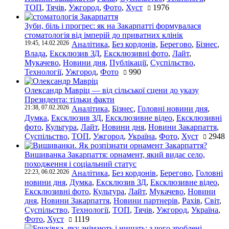
ТОП
,
Тячів
,
Ужгород
,
Фото
,
Хуст
1976
Зуби, біль і прогрес: як на Закарпатті формувалася
стоматологія від імперій до приватних клінік
19:45, 14.02.2026
Аналітика
,
Без кордонів
,
Берегово
,
Бізнес
,
Влада
,
Ексклюзив ЗД
,
Ексклюзивні фото
,
Лайт
,
Мукачево
,
Новини дня
,
Публікації
,
Суспільство
,
Технології
,
Ужгород
,
Фото
990
Олександр Мавріц — від сільської сцени до указу
Президента: тільки факти
21:38, 07.02.2026
Аналітика
,
Бізнес
,
Головні новини дня
,
Думка
,
Ексклюзив ЗД
,
Ексклюзивне відео
,
Ексклюзивні
фото
,
Культура
,
Лайт
,
Новини дня
,
Новини Закарпаття
,
Суспільство
,
ТОП
,
Ужгород
,
Україна
,
Фото
,
Хуст
2948
Вишиванка Закарпаття: орнамент, який видає село,
походження і соціальний статус
22:23, 06.02.2026
Аналітика
,
Без кордонів
,
Берегово
,
Головні
новини дня
,
Думка
,
Ексклюзив ЗД
,
Ексклюзивне відео
,
Ексклюзивні фото
,
Культура
,
Лайт
,
Мукачево
,
Новини
дня
,
Новини Закарпаття
,
Новини партнерів
,
Рахів
,
Світ
,
Суспільство
,
Технології
,
ТОП
,
Тячів
,
Ужгород
,
Україна
,
Фото
,
Хуст
1119