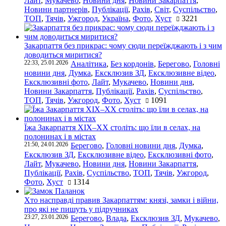
Лайт
,
Мукачево
,
Новини дня
,
Новини Закарпаття
,
Новини партнерів
,
Публікації
,
Рахів
,
Світ
,
Суспільство
,
ТОП
,
Тячів
,
Ужгород
,
Україна
,
Фото
,
Хуст
3221
Закарпаття без прикрас: чому сюди переїжджають і з чим
доводиться миритися?
22:33, 25.01.2026
Аналітика
,
Без кордонів
,
Берегово
,
Головні
новини дня
,
Думка
,
Ексклюзив ЗД
,
Ексклюзивне відео
,
Ексклюзивні фото
,
Лайт
,
Мукачево
,
Новини дня
,
Новини Закарпаття
,
Публікації
,
Рахів
,
Суспільство
,
ТОП
,
Тячів
,
Ужгород
,
Фото
,
Хуст
1091
Їжа Закарпаття ХІХ–ХХ століть: що їли в селах, на
полонинах і в містах
21:50, 24.01.2026
Берегово
,
Головні новини дня
,
Думка
,
Ексклюзив ЗД
,
Ексклюзивне відео
,
Ексклюзивні фото
,
Лайт
,
Мукачево
,
Новини дня
,
Новини Закарпаття
,
Публікації
,
Рахів
,
Суспільство
,
ТОП
,
Тячів
,
Ужгород
,
Фото
,
Хуст
1314
Хто насправді правив Закарпаттям: князі, замки і війни,
про які не пишуть у підручниках
23:27, 23.01.2026
Берегово
,
Влада
,
Ексклюзив ЗД
,
Мукачево
,