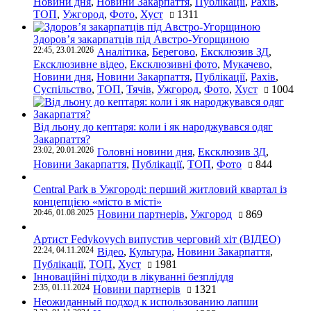
Новини дня
,
Новини Закарпаття
,
Публікації
,
Рахів
,
ТОП
,
Ужгород
,
Фото
,
Хуст
1311
Здоров’я закарпатців під Австро-Угорщиною
22:45, 23.01.2026
Аналітика
,
Берегово
,
Ексклюзив ЗД
,
Ексклюзивне відео
,
Ексклюзивні фото
,
Мукачево
,
Новини дня
,
Новини Закарпаття
,
Публікації
,
Рахів
,
Суспільство
,
ТОП
,
Тячів
,
Ужгород
,
Фото
,
Хуст
1004
Від льону до кептаря: коли і як народжувався одяг
Закарпаття?
23:02, 20.01.2026
Головні новини дня
,
Ексклюзив ЗД
,
Новини Закарпаття
,
Публікації
,
ТОП
,
Фото
844
Central Park в Ужгороді: перший житловий квартал із
концепцією «місто в місті»
20:46, 01.08.2025
Новини партнерів
,
Ужгород
869
Артист Fedykovych випустив черговий хіт (ВІДЕО)
22:24, 04.11.2024
Відео
,
Культура
,
Новини Закарпаття
,
Публікації
,
ТОП
,
Хуст
1981
Інноваційні підходи в лікуванні безпліддя
2:35, 01.11.2024
Новини партнерів
1321
Неожиданный подход к использованию лапши