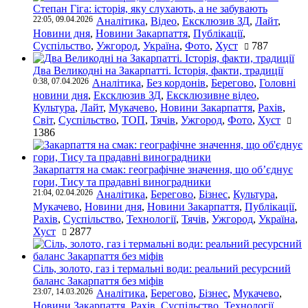
Степан Гіга: історія, яку слухають, а не забувають
22:05, 09.04.2026
Аналітика
,
Відео
,
Ексклюзив ЗД
,
Лайт
,
Новини дня
,
Новини Закарпаття
,
Публікації
,
Суспільство
,
Ужгород
,
Україна
,
Фото
,
Хуст
787
Два Великодні на Закарпатті. Історія, факти, традиції
0:38, 07.04.2026
Аналітика
,
Без кордонів
,
Берегово
,
Головні
новини дня
,
Ексклюзив ЗД
,
Ексклюзивне відео
,
Культура
,
Лайт
,
Мукачево
,
Новини Закарпаття
,
Рахів
,
Світ
,
Суспільство
,
ТОП
,
Тячів
,
Ужгород
,
Фото
,
Хуст
1386
Закарпаття на смак: географічне значення, що об’єднує
гори, Тису та прадавні виноградники
21:04, 02.04.2026
Аналітика
,
Берегово
,
Бізнес
,
Культура
,
Мукачево
,
Новини дня
,
Новини Закарпаття
,
Публікації
,
Рахів
,
Суспільство
,
Технології
,
Тячів
,
Ужгород
,
Україна
,
Хуст
2877
Сіль, золото, газ і термальні води: реальний ресурсний
баланс Закарпаття без міфів
23:07, 14.03.2026
Аналітика
,
Берегово
,
Бізнес
,
Мукачево
,
Новини Закарпаття
,
Рахів
,
Суспільство
,
Технології
,