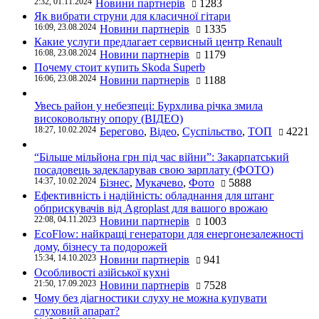
2:32, 01.11.2024
Новини партнерів
1283
Як вибрати струни для класичної гітари
16:09, 23.08.2024
Новини партнерів
1335
Какие услуги предлагает сервисный центр Renault
16:08, 23.08.2024
Новини партнерів
1179
Почему стоит купить Skoda Superb
16:06, 23.08.2024
Новини партнерів
1188
Увесь район у небезпеці: Бурхлива річка змила
високовольтну опору (ВІДЕО)
18:27, 10.02.2024
Берегово
,
Відео
,
Суспільство
,
ТОП
4221
“Більше мільйона грн під час війни”: Закарпатський
посадовець задекларував свою зарплату (ФОТО)
14:37, 10.02.2024
Бізнес
,
Мукачево
,
Фото
5888
Ефективність і надійність: обладнання для штанг
обприскувачів від Agroplast для вашого врожаю
22:08, 04.11.2023
Новини партнерів
1003
EcoFlow: найкращі генератори для енергонезалежності
дому, бізнесу та подорожей
15:34, 14.10.2023
Новини партнерів
941
Особливості азійської кухні
21:50, 17.09.2023
Новини партнерів
7528
Чому без діагностики слуху не можна купувати
слуховий апарат?