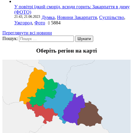
У повітрі їдкий сморід, всюди горить: Закарпаття в диму
(ФОТО)
21:43, 21.06.2023
Думка
,
Новини Закарпаття
,
Суспільство
,
Ужгород
,
Фото
5884
Переглянути всі новини
Пошук:
Оберіть регіон на карті