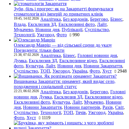
Зуби, біль і прогрес: як на Закарпатті формувалася
стоматологія від імперій до приватних клінік
19:45, 14.02.2026
Аналітика
,
Без кордонів
,
Берегово
,
Бізнес
,
Влада
,
Ексклюзив ЗД
,
Ексклюзивні фото
,
Лайт
,
Мукачево
,
Новини дня
,
Публікації
,
Суспільство
,
Технології
,
Ужгород
,
Фото
990
Олександр Мавріц — від сільської сцени до указу
Президента: тільки факти
21:38, 07.02.2026
Аналітика
,
Бізнес
,
Головні новини дня
,
Думка
,
Ексклюзив ЗД
,
Ексклюзивне відео
,
Ексклюзивні
фото
,
Культура
,
Лайт
,
Новини дня
,
Новини Закарпаття
,
Суспільство
,
ТОП
,
Ужгород
,
Україна
,
Фото
,
Хуст
2948
Вишиванка Закарпаття: орнамент, який видає село,
походження і соціальний статус
22:23, 06.02.2026
Аналітика
,
Без кордонів
,
Берегово
,
Головні
новини дня
,
Думка
,
Ексклюзив ЗД
,
Ексклюзивне відео
,
Ексклюзивні фото
,
Культура
,
Лайт
,
Мукачево
,
Новини
дня
,
Новини Закарпаття
,
Новини партнерів
,
Рахів
,
Світ
,
Суспільство
,
Технології
,
ТОП
,
Тячів
,
Ужгород
,
Україна
,
Фото
,
Хуст
1119