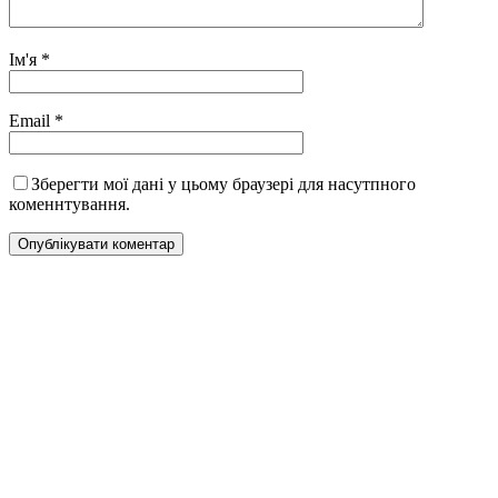
Ім'я
*
Email
*
Зберегти мої дані у цьому браузері для насутпного
коменнтування.