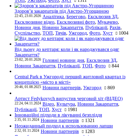
ТОП
,
Ужгород
,
Фото
,
Хуст
1311
Здоров’я закарпатців під Австро-Угорщиною
22:45, 23.01.2026
Аналітика
,
Берегово
,
Ексклюзив ЗД
,
Ексклюзивне відео
,
Ексклюзивні фото
,
Мукачево
,
Новини дня
,
Новини Закарпаття
,
Публікації
,
Рахів
,
Суспільство
,
ТОП
,
Тячів
,
Ужгород
,
Фото
,
Хуст
1004
Від льону до кептаря: коли і як народжувався одяг
Закарпаття?
23:02, 20.01.2026
Головні новини дня
,
Ексклюзив ЗД
,
Новини Закарпаття
,
Публікації
,
ТОП
,
Фото
844
Central Park в Ужгороді: перший житловий квартал із
концепцією «місто в місті»
20:46, 01.08.2025
Новини партнерів
,
Ужгород
869
Артист Fedykovych випустив черговий хіт (ВІДЕО)
22:24, 04.11.2024
Відео
,
Культура
,
Новини Закарпаття
,
Публікації
,
ТОП
,
Хуст
1981
Інноваційні підходи в лікуванні безпліддя
2:35, 01.11.2024
Новини партнерів
1321
Неожиданный подход к использованию лапши
2:32, 01.11.2024
Новини партнерів
1283