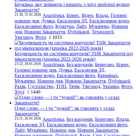
Бруківка, яку знімають і нищать: з чого зроблені вулиці
Закарпаття?
21:30, 31.01.2026
Аналітика
,
Бізнес
,
Відео
,
Влада
,
Головні
новини дня
,
Думка
,
Ексклюзив ЗД
,
Ексклюзивне відео
,
Ексклюзивні фото
,
Культура
,
Лайт
,
Мукачево
,
Новини
дня
,
Новини Закарпаття
,
Публікації
,
Технології
,
Ужгород
,
Фото
1033
Бездіяльність чи системна корупція? ТЦК Закарпаття під
мікроскопом (хроніка 2022-2026 років)
23:22, 28.01.2026
Аналітика
,
Без кордонів
,
Берегово
,
Бізнес
,
Головні новини дня
,
Думка
,
Ексклюзив ЗД
,
Ексклюзивне відео
,
Ексклюзивні фото
,
Кримінал
,
Мукачево
,
Новини дня
,
Новини Закарпаття
,
Публікації
,
Рахів
,
Суспільство
,
ТОП
,
Тячів
,
Ужгород
,
Україна
,
Фото
,
Хуст
1440
Одне слово — і ти “чужий”: як говорять у селах
Закарпаття?
23:21, 26.01.2026
Аналітика
,
Без кордонів
,
Берегово
,
Влада
,
Ексклюзив ЗД
,
Ексклюзивне відео
,
Ексклюзивні фото
,
Лайт
,
Мукачево
,
Новини дня
,
Новини Закарпаття
,
Новини партнерів
,
Публікації
,
Рахів
,
Світ
,
Суспільство
,