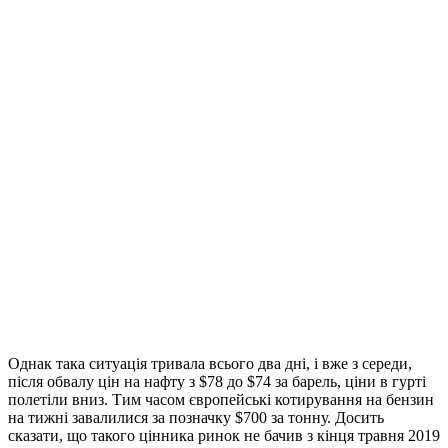
Однак така ситуація тривала всього два дні, і вже з середи,
після обвалу цін на нафту з $78 до $74 за барель, ціни в гурті
полетіли вниз. Тим часом європейські котирування на бензин
на тижні завалилися за позначку $700 за тонну. Досить
сказати, що такого цінника ринок не бачив з кінця травня 2019