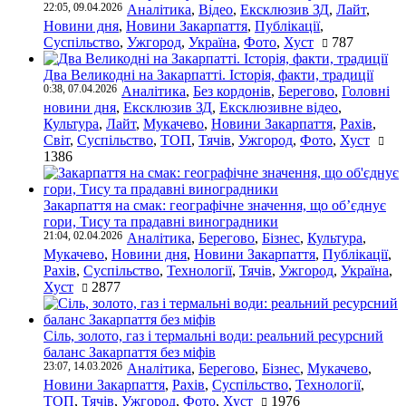
22:05, 09.04.2026
Аналітика
,
Відео
,
Ексклюзив ЗД
,
Лайт
,
Новини дня
,
Новини Закарпаття
,
Публікації
,
Суспільство
,
Ужгород
,
Україна
,
Фото
,
Хуст
787
Два Великодні на Закарпатті. Історія, факти, традиції
0:38, 07.04.2026
Аналітика
,
Без кордонів
,
Берегово
,
Головні
новини дня
,
Ексклюзив ЗД
,
Ексклюзивне відео
,
Культура
,
Лайт
,
Мукачево
,
Новини Закарпаття
,
Рахів
,
Світ
,
Суспільство
,
ТОП
,
Тячів
,
Ужгород
,
Фото
,
Хуст
1386
Закарпаття на смак: географічне значення, що об’єднує
гори, Тису та прадавні виноградники
21:04, 02.04.2026
Аналітика
,
Берегово
,
Бізнес
,
Культура
,
Мукачево
,
Новини дня
,
Новини Закарпаття
,
Публікації
,
Рахів
,
Суспільство
,
Технології
,
Тячів
,
Ужгород
,
Україна
,
Хуст
2877
Сіль, золото, газ і термальні води: реальний ресурсний
баланс Закарпаття без міфів
23:07, 14.03.2026
Аналітика
,
Берегово
,
Бізнес
,
Мукачево
,
Новини Закарпаття
,
Рахів
,
Суспільство
,
Технології
,
ТОП
,
Тячів
,
Ужгород
,
Фото
,
Хуст
1976