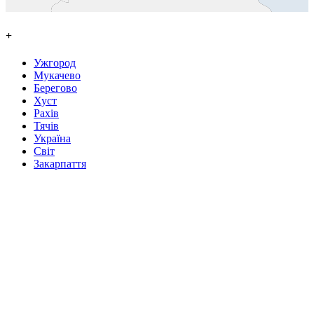
+
Ужгород
Мукачево
Берегово
Хуст
Рахів
Тячів
Україна
Світ
Закарпаття