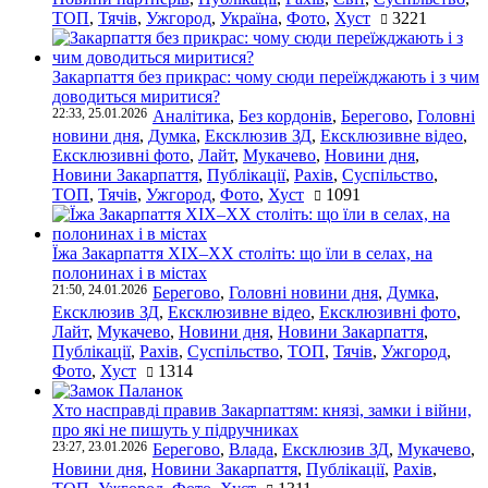
ТОП
,
Тячів
,
Ужгород
,
Україна
,
Фото
,
Хуст
3221
Закарпаття без прикрас: чому сюди переїжджають і з чим
доводиться миритися?
22:33, 25.01.2026
Аналітика
,
Без кордонів
,
Берегово
,
Головні
новини дня
,
Думка
,
Ексклюзив ЗД
,
Ексклюзивне відео
,
Ексклюзивні фото
,
Лайт
,
Мукачево
,
Новини дня
,
Новини Закарпаття
,
Публікації
,
Рахів
,
Суспільство
,
ТОП
,
Тячів
,
Ужгород
,
Фото
,
Хуст
1091
Їжа Закарпаття ХІХ–ХХ століть: що їли в селах, на
полонинах і в містах
21:50, 24.01.2026
Берегово
,
Головні новини дня
,
Думка
,
Ексклюзив ЗД
,
Ексклюзивне відео
,
Ексклюзивні фото
,
Лайт
,
Мукачево
,
Новини дня
,
Новини Закарпаття
,
Публікації
,
Рахів
,
Суспільство
,
ТОП
,
Тячів
,
Ужгород
,
Фото
,
Хуст
1314
Хто насправді правив Закарпаттям: князі, замки і війни,
про які не пишуть у підручниках
23:27, 23.01.2026
Берегово
,
Влада
,
Ексклюзив ЗД
,
Мукачево
,
Новини дня
,
Новини Закарпаття
,
Публікації
,
Рахів
,