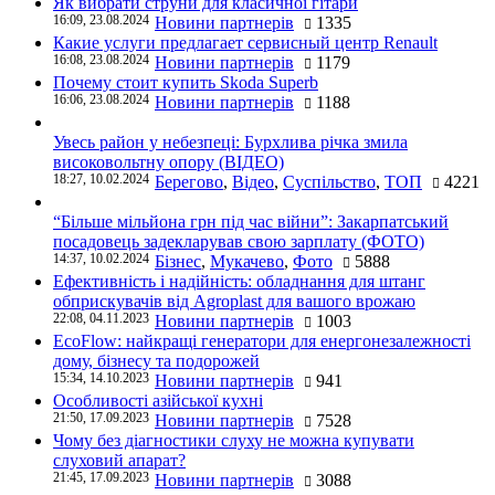
Як вибрати струни для класичної гітари
16:09, 23.08.2024
Новини партнерів
1335
Какие услуги предлагает сервисный центр Renault
16:08, 23.08.2024
Новини партнерів
1179
Почему стоит купить Skoda Superb
16:06, 23.08.2024
Новини партнерів
1188
Увесь район у небезпеці: Бурхлива річка змила
високовольтну опору (ВІДЕО)
18:27, 10.02.2024
Берегово
,
Відео
,
Суспільство
,
ТОП
4221
“Більше мільйона грн під час війни”: Закарпатський
посадовець задекларував свою зарплату (ФОТО)
14:37, 10.02.2024
Бізнес
,
Мукачево
,
Фото
5888
Ефективність і надійність: обладнання для штанг
обприскувачів від Agroplast для вашого врожаю
22:08, 04.11.2023
Новини партнерів
1003
EcoFlow: найкращі генератори для енергонезалежності
дому, бізнесу та подорожей
15:34, 14.10.2023
Новини партнерів
941
Особливості азійської кухні
21:50, 17.09.2023
Новини партнерів
7528
Чому без діагностики слуху не можна купувати
слуховий апарат?
21:45, 17.09.2023
Новини партнерів
3088