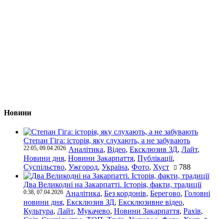
Новини
Степан Гіга: історія, яку слухають, а не забувають
22:05, 09.04.2026
Аналітика
,
Відео
,
Ексклюзив ЗД
,
Лайт
,
Новини дня
,
Новини Закарпаття
,
Публікації
,
Суспільство
,
Ужгород
,
Україна
,
Фото
,
Хуст
788
Два Великодні на Закарпатті. Історія, факти, традиції
0:38, 07.04.2026
Аналітика
,
Без кордонів
,
Берегово
,
Головні
новини дня
,
Ексклюзив ЗД
,
Ексклюзивне відео
,
Культура
,
Лайт
,
Мукачево
,
Новини Закарпаття
,
Рахів
,