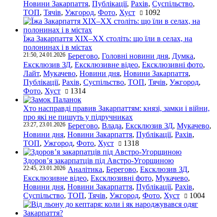
Новини Закарпаття
,
Публікації
,
Рахів
,
Суспільство
,
ТОП
,
Тячів
,
Ужгород
,
Фото
,
Хуст
1092
Їжа Закарпаття ХІХ–ХХ століть: що їли в селах, на
полонинах і в містах
21:50, 24.01.2026
Берегово
,
Головні новини дня
,
Думка
,
Ексклюзив ЗД
,
Ексклюзивне відео
,
Ексклюзивні фото
,
Лайт
,
Мукачево
,
Новини дня
,
Новини Закарпаття
,
Публікації
,
Рахів
,
Суспільство
,
ТОП
,
Тячів
,
Ужгород
,
Фото
,
Хуст
1314
Хто насправді правив Закарпаттям: князі, замки і війни,
про які не пишуть у підручниках
23:27, 23.01.2026
Берегово
,
Влада
,
Ексклюзив ЗД
,
Мукачево
,
Новини дня
,
Новини Закарпаття
,
Публікації
,
Рахів
,
ТОП
,
Ужгород
,
Фото
,
Хуст
1318
Здоров’я закарпатців під Австро-Угорщиною
22:45, 23.01.2026
Аналітика
,
Берегово
,
Ексклюзив ЗД
,
Ексклюзивне відео
,
Ексклюзивні фото
,
Мукачево
,
Новини дня
,
Новини Закарпаття
,
Публікації
,
Рахів
,
Суспільство
,
ТОП
,
Тячів
,
Ужгород
,
Фото
,
Хуст
1004