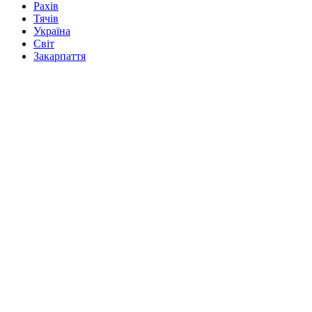
Рахів
Тячів
Україна
Світ
Закарпаття