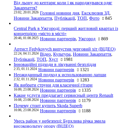
Від льону до кептаря: коли і як народжувався одяг
Закарпаття?
23:02, 20.01.2026
Головні новини дня
,
Ексклюзив ЗД
,
Новини Закарпаття
,
Публікації
,
ТОП
,
Фото
845
Central Park в Ужгороді: перший житловий квартал із
концепцією «місто в місті»
20:46, 01.08.2025
Новини партнерів
,
Ужгород
869
Артист Fedykovych випустив черговий хіт (ВІДЕО)
22:24, 04.11.2024
Відео
,
Культура
,
Новини Закарпаття
,
Публікації
,
ТОП
,
Хуст
1981
Інноваційні підходи в лікуванні безпліддя
2:35, 01.11.2024
Новини партнерів
1321
Неожиданный подход к использованию лапши
2:32, 01.11.2024
Новини партнерів
1283
Як вибрати струни для класичної гітари
16:09, 23.08.2024
Новини партнерів
1335
Какие услуги предлагает сервисный центр Renault
16:08, 23.08.2024
Новини партнерів
1179
Почему стоит купить Skoda Superb
16:06, 23.08.2024
Новини партнерів
1188
Увесь район у небезпеці: Бурхлива річка змила
високовольтну опору (ВІДЕО)