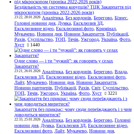
Бездіяльність чи системна корупція? ТЦК Закарпаття під
мікроскопом (хроніка 2022-2026 років)
23:22, 28.01.2026
Аналітика
,
Без кордонів
,
Берегово
,
Бізнес
,
Головні новини дня
,
Думка
,
Ексклюзив ЗД
,
Ексклюзивне відео
,
Ексклюзивні фото
,
Кримінал
,
Мукачево
,
Новини дня
,
Новини Закарпаття
,
Публікації
,
Рахів
,
Суспільство
,
ТОП
,
Тячів
,
Ужгород
,
Україна
,
Фото
,
Хуст
1440
Одне слово — і ти “чужий”: як говорять у селах
Закарпаття?
23:21, 26.01.2026
Аналітика
,
Без кордонів
,
Берегово
,
Влада
,
Ексклюзив ЗД
,
Ексклюзивне відео
,
Ексклюзивні фото
,
Лайт
,
Мукачево
,
Новини дня
,
Новини Закарпаття
,
Новини партнерів
,
Публікації
,
Рахів
,
Світ
,
Суспільство
,
ТОП
,
Тячів
,
Ужгород
,
Україна
,
Фото
,
Хуст
3221
Закарпаття без прикрас: чому сюди переїжджають і з чим
доводиться миритися?
22:33, 25.01.2026
Аналітика
,
Без кордонів
,
Берегово
,
Головні
новини дня
,
Думка
,
Ексклюзив ЗД
,
Ексклюзивне відео
,
Ексклюзивні фото
,
Лайт
,
Мукачево
,
Новини дня
,