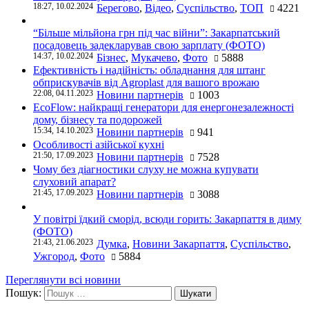
18:27, 10.02.2024
Берегово
,
Відео
,
Суспільство
,
ТОП
4221
“Більше мільйона грн під час війни”: Закарпатський
посадовець задекларував свою зарплату (ФОТО)
14:37, 10.02.2024
Бізнес
,
Мукачево
,
Фото
5888
Ефективність і надійність: обладнання для штанг
обприскувачів від Agroplast для вашого врожаю
22:08, 04.11.2023
Новини партнерів
1003
EcoFlow: найкращі генератори для енергонезалежності
дому, бізнесу та подорожей
15:34, 14.10.2023
Новини партнерів
941
Особливості азійської кухні
21:50, 17.09.2023
Новини партнерів
7528
Чому без діагностики слуху не можна купувати
слуховий апарат?
21:45, 17.09.2023
Новини партнерів
3088
У повітрі їдкий сморід, всюди горить: Закарпаття в диму
(ФОТО)
21:43, 21.06.2023
Думка
,
Новини Закарпаття
,
Суспільство
,
Ужгород
,
Фото
5884
Переглянути всі новини
Пошук: