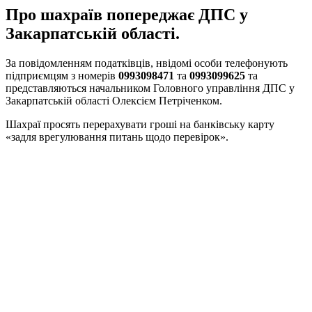
Про шахраїв попереджає ДПС у
Закарпатській області.
За повідомленням податківців, нвідомі особи телефонують
підприємцям з номерів
0993098471
та
0993099625
та
представляються начальником Головного управління ДПС у
Закарпатській області Олексієм Петріченком.
Шахраї просять перерахувати гроші на банківську карту
«задля врегулювання питань щодо перевірок».