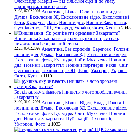
Олександр Мавріц — від сільської сцени до указу
Президента: тільки факти
21:38, 07.02.2026
Аналітика
,
Бізнес
,
Головні новини дня
,
Думка
,
Ексклюзив ЗД
,
Ексклюзивне відео
,
Ексклюзивні
фото
,
Культура
,
Лайт
,
Новини дня
,
Новини Закарпаття
,
Суспільство
,
ТОП
,
Ужгород
,
Україна
,
Фото
,
Хуст
2948
Вишиванка Закарпаття: орнамент, який видає село,
походження і соціальний статус
22:23, 06.02.2026
Аналітика
,
Без кордонів
,
Берегово
,
Головні
новини дня
,
Думка
,
Ексклюзив ЗД
,
Ексклюзивне відео
,
Ексклюзивні фото
,
Культура
,
Лайт
,
Мукачево
,
Новини
дня
,
Новини Закарпаття
,
Новини партнерів
,
Рахів
,
Світ
,
Суспільство
,
Технології
,
ТОП
,
Тячів
,
Ужгород
,
Україна
,
Фото
,
Хуст
1119
Бруківка, яку знімають і нищать: з чого зроблені вулиці
Закарпаття?
21:30, 31.01.2026
Аналітика
,
Бізнес
,
Відео
,
Влада
,
Головні
новини дня
,
Думка
,
Ексклюзив ЗД
,
Ексклюзивне відео
,
Ексклюзивні фото
,
Культура
,
Лайт
,
Мукачево
,
Новини
дня
,
Новини Закарпаття
,
Публікації
,
Технології
,
Ужгород
,
Фото
1033