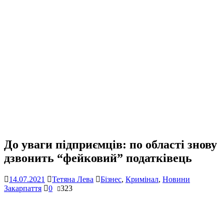
До уваги підприємців: по області знову
дзвонить “фейковий” податківець
14.07.2021
Тетяна Лева
Бізнес
,
Кримінал
,
Новини
Закарпаття
0
323