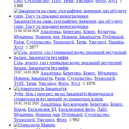
Світ
,
Суспільство
,
ТОП
,
Тячів
,
Ужгород
,
Фото
,
Хуст
1386
Закарпаття на смак: географічне значення, що об’єднує
гори, Тису та прадавні виноградники
21:04, 02.04.2026
Аналітика
,
Берегово
,
Бізнес
,
Культура
,
Мукачево
,
Новини дня
,
Новини Закарпаття
,
Публікації
,
Рахів
,
Суспільство
,
Технології
,
Тячів
,
Ужгород
,
Україна
,
Хуст
2877
Сіль, золото, газ і термальні води: реальний ресурсний
баланс Закарпаття без міфів
23:07, 14.03.2026
Аналітика
,
Берегово
,
Бізнес
,
Мукачево
,
Новини Закарпаття
,
Рахів
,
Суспільство
,
Технології
,
ТОП
,
Тячів
,
Ужгород
,
Фото
,
Хуст
1976
Зуби, біль і прогрес: як на Закарпатті формувалася
стоматологія від імперій до приватних клінік
19:45, 14.02.2026
Аналітика
,
Без кордонів
,
Берегово
,
Бізнес
,
Влада
,
Ексклюзив ЗД
,
Ексклюзивні фото
,
Лайт
,
Мукачево
,
Новини дня
,
Публікації
,
Суспільство
,
Технології
,
Ужгород
,
Фото
992