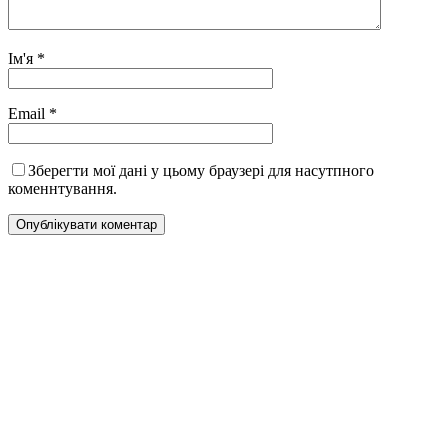
Ім'я
*
Email
*
Зберегти мої дані у цьому браузері для насутпного
коменнтування.