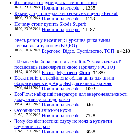
Як вибрати струни для класичної гітари
16:09, 23.08.2024
Новини партнерів
1335
Какие услуги предлагает сервисный центр Renault
16:08, 23.08.2024
Новини партнерів
1178
Почему стоит купить Skoda Superb
16:06, 23.08.2024
Новини партнерів
1187
Увесь район у небезпеці: Бурхлива річка змила
високовольтну опору (ВІДЕО)
18:27, 10.02.2024
Берегово
,
Відео
,
Суспільство
,
ТОП
4218
“Більше мільйона грн під час війни”: Закарпатський
посадовець задекларував свою зарплату (ФОТО)
14:37, 10.02.2024
Бізнес
,
Мукачево
,
Фото
5887
Ефективність і надійність: обладнання для штанг
обприскувачів від Agroplast для вашого врожаю
22:08, 04.11.2023
Новини партнерів
1003
EcoFlow: найкращі генератори для енергонезалежності
дому, бізнесу та подорожей
15:34, 14.10.2023
Новини партнерів
940
Особливості азійської кухні
21:50, 17.09.2023
Новини партнерів
7528
Чому без діагностики слуху не можна купувати
слуховий апарат?
21:45, 17.09.2023
Новини партнерів
3088