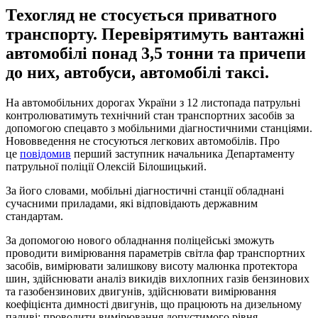
Техогляд не стосується приватного
транспорту. Перевірятимуть вантажні
автомобілі понад 3,5 тонни та причепи
до них, автобуси, автомобілі таксі.
На автомобільних дорогах України з 12 листопада патрульні
контролюватимуть технічний стан транспортних засобів за
допомогою спецавто з мобільними діагностичними станціями.
Нововведення не стосуються легкових автомобілів. Про
це
повідомив
перший заступник начальника Департаменту
патрульної поліції Олексій Білошицький.
За його словами, мобільні діагностичні станції обладнані
сучасними приладами, які відповідають державним
стандартам.
За допомогою нового обладнання поліцейські зможуть
проводити вимірювання параметрів світла фар транспортних
засобів, вимірювати залишкову висоту малюнка протектора
шин, здійснювати аналіз викидів вихлопних газів бензинових
та газобензинових двигунів, здійснювати вимірювання
коефіцієнта димності двигунів, що працюють на дизельному
паливі; проводити вимірювання допустимого рівня