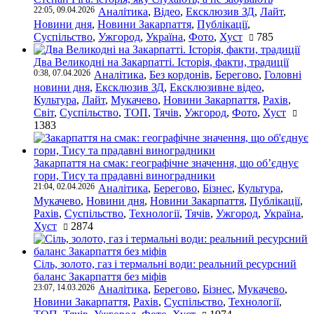
22:05, 09.04.2026
Аналітика
,
Відео
,
Ексклюзив ЗД
,
Лайт
,
Новини дня
,
Новини Закарпаття
,
Публікації
,
Суспільство
,
Ужгород
,
Україна
,
Фото
,
Хуст
785
Два Великодні на Закарпатті. Історія, факти, традиції
0:38, 07.04.2026
Аналітика
,
Без кордонів
,
Берегово
,
Головні
новини дня
,
Ексклюзив ЗД
,
Ексклюзивне відео
,
Культура
,
Лайт
,
Мукачево
,
Новини Закарпаття
,
Рахів
,
Світ
,
Суспільство
,
ТОП
,
Тячів
,
Ужгород
,
Фото
,
Хуст
1383
Закарпаття на смак: географічне значення, що об’єднує
гори, Тису та прадавні виноградники
21:04, 02.04.2026
Аналітика
,
Берегово
,
Бізнес
,
Культура
,
Мукачево
,
Новини дня
,
Новини Закарпаття
,
Публікації
,
Рахів
,
Суспільство
,
Технології
,
Тячів
,
Ужгород
,
Україна
,
Хуст
2874
Сіль, золото, газ і термальні води: реальний ресурсний
баланс Закарпаття без міфів
23:07, 14.03.2026
Аналітика
,
Берегово
,
Бізнес
,
Мукачево
,
Новини Закарпаття
,
Рахів
,
Суспільство
,
Технології
,