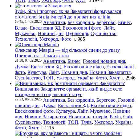
ТОП
,
Тячів
,
Ужгород
,
Фото
,
Хуст
1974
Зуби, біль і прогрес: як на Закарпатті формувалася
стоматологія від імперій до приватних клінік
19:45, 14.02.2026
Аналітика
,
Без кордонів
,
Берегово
,
Бізнес
,
Влада
,
Ексклюзив ЗД
,
Ексклюзивні фото
,
Лайт
,
Мукачево
,
Новини дня
,
Публікації
,
Суспільство
,
Технології
,
Ужгород
,
Фото
985
Олександр Мавріц — від сільської сцени до указу
Президента: тільки факти
21:38, 07.02.2026
Аналітика
,
Бізнес
,
Головні новини дня
,
Думка
,
Ексклюзив ЗД
,
Ексклюзивне відео
,
Ексклюзивні
фото
,
Культура
,
Лайт
,
Новини дня
,
Новини Закарпаття
,
Суспільство
,
ТОП
,
Ужгород
,
Україна
,
Фото
,
Хуст
2946
Вишиванка Закарпаття: орнамент, який видає село,
походження і соціальний статус
22:23, 06.02.2026
Аналітика
,
Без кордонів
,
Берегово
,
Головні
новини дня
,
Думка
,
Ексклюзив ЗД
,
Ексклюзивне відео
,
Ексклюзивні фото
,
Культура
,
Лайт
,
Мукачево
,
Новини
дня
,
Новини Закарпаття
,
Новини партнерів
,
Рахів
,
Світ
,
Суспільство
,
Технології
,
ТОП
,
Тячів
,
Ужгород
,
Україна
,
Фото
,
Хуст
1115