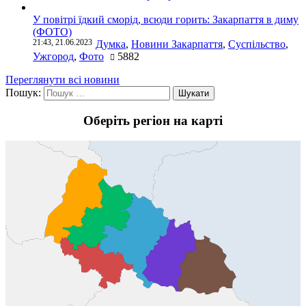
У повітрі їдкий сморід, всюди горить: Закарпаття в диму
(ФОТО)
21:43, 21.06.2023
Думка
,
Новини Закарпаття
,
Суспільство
,
Ужгород
,
Фото
5882
Переглянути всі новини
Пошук:
Оберіть регіон на карті