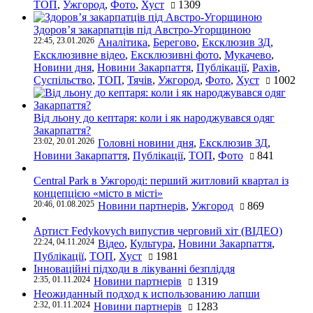
ТОП
,
Ужгород
,
Фото
,
Хуст
1309
Здоров’я закарпатців під Австро-Угорщиною
22:45, 23.01.2026
Аналітика
,
Берегово
,
Ексклюзив ЗД
,
Ексклюзивне відео
,
Ексклюзивні фото
,
Мукачево
,
Новини дня
,
Новини Закарпаття
,
Публікації
,
Рахів
,
Суспільство
,
ТОП
,
Тячів
,
Ужгород
,
Фото
,
Хуст
1002
Від льону до кептаря: коли і як народжувався одяг
Закарпаття?
23:02, 20.01.2026
Головні новини дня
,
Ексклюзив ЗД
,
Новини Закарпаття
,
Публікації
,
ТОП
,
Фото
841
Central Park в Ужгороді: перший житловий квартал із
концепцією «місто в місті»
20:46, 01.08.2025
Новини партнерів
,
Ужгород
869
Артист Fedykovych випустив черговий хіт (ВІДЕО)
22:24, 04.11.2024
Відео
,
Культура
,
Новини Закарпаття
,
Публікації
,
ТОП
,
Хуст
1981
Інноваційні підходи в лікуванні безпліддя
2:35, 01.11.2024
Новини партнерів
1319
Неожиданный подход к использованию лапши
2:32, 01.11.2024
Новини партнерів
1283