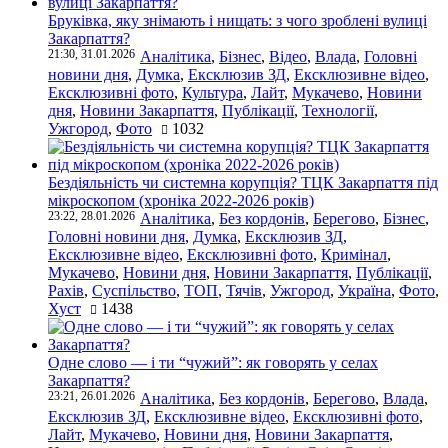
Бруківка, яку знімають і нищать: з чого зроблені вулиці
Закарпаття?
21:30, 31.01.2026
Аналітика
,
Бізнес
,
Відео
,
Влада
,
Головні
новини дня
,
Думка
,
Ексклюзив ЗД
,
Ексклюзивне відео
,
Ексклюзивні фото
,
Культура
,
Лайт
,
Мукачево
,
Новини
дня
,
Новини Закарпаття
,
Публікації
,
Технології
,
Ужгород
,
Фото
1032
Бездіяльність чи системна корупція? ТЦК Закарпаття під
мікроскопом (хроніка 2022-2026 років)
23:22, 28.01.2026
Аналітика
,
Без кордонів
,
Берегово
,
Бізнес
,
Головні новини дня
,
Думка
,
Ексклюзив ЗД
,
Ексклюзивне відео
,
Ексклюзивні фото
,
Кримінал
,
Мукачево
,
Новини дня
,
Новини Закарпаття
,
Публікації
,
Рахів
,
Суспільство
,
ТОП
,
Тячів
,
Ужгород
,
Україна
,
Фото
,
Хуст
1438
Одне слово — і ти “чужий”: як говорять у селах
Закарпаття?
23:21, 26.01.2026
Аналітика
,
Без кордонів
,
Берегово
,
Влада
,
Ексклюзив ЗД
,
Ексклюзивне відео
,
Ексклюзивні фото
,
Лайт
,
Мукачево
,
Новини дня
,
Новини Закарпаття
,