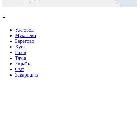
+
Ужгород
Мукачево
Берегово
Хуст
Рахів
Тячів
Україна
Світ
Закарпаття