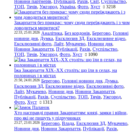
Новини партнерів
,
Публікації
,
Рахів
,
Світ
,
Суспільство
,
ТОП
,
Тячів
,
Ужгород
,
Україна
,
Фото
,
Хуст
3218
Закарпаття без прикрас: чому сюди переїжджають і з чим
доводиться миритися?
22:33, 25.01.2026
Аналітика
,
Без кордонів
,
Берегово
,
Головні
новини дня
,
Думка
,
Ексклюзив ЗД
,
Ексклюзивне відео
,
Ексклюзивні фото
,
Лайт
,
Мукачево
,
Новини дня
,
Новини Закарпаття
,
Публікації
,
Рахів
,
Суспільство
,
ТОП
,
Тячів
,
Ужгород
,
Фото
,
Хуст
1090
Їжа Закарпаття ХІХ–ХХ століть: що їли в селах, на
полонинах і в містах
21:50, 24.01.2026
Берегово
,
Головні новини дня
,
Думка
,
Ексклюзив ЗД
,
Ексклюзивне відео
,
Ексклюзивні фото
,
Лайт
,
Мукачево
,
Новини дня
,
Новини Закарпаття
,
Публікації
,
Рахів
,
Суспільство
,
ТОП
,
Тячів
,
Ужгород
,
Фото
,
Хуст
1313
Хто насправді правив Закарпаттям: князі, замки і війни,
про які не пишуть у підручниках
23:27, 23.01.2026
Берегово
,
Влада
,
Ексклюзив ЗД
,
Мукачево
,
Новини дня
,
Новини Закарпаття
,
Публікації
,
Рахів
,