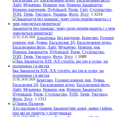
Ексклюзив ЗД
,
Ексклюзивне відео
,
Ексклюзивні фото
,
Лайт
,
Мукачево
,
Новини дня
,
Новини Закарпаття
,
Новини партнерів
,
Публікації
,
Рахів
,
Світ
,
Суспільство
,
ТОП
,
Тячів
,
Ужгород
,
Україна
,
Фото
,
Хуст
3214
Закарпаття без прикрас: чому сюди переїжджають і з чим
доводиться миритися?
22:33, 25.01.2026
Аналітика
,
Без кордонів
,
Берегово
,
Головні
новини дня
,
Думка
,
Ексклюзив ЗД
,
Ексклюзивне відео
,
Ексклюзивні фото
,
Лайт
,
Мукачево
,
Новини дня
,
Новини Закарпаття
,
Публікації
,
Рахів
,
Суспільство
,
ТОП
,
Тячів
,
Ужгород
,
Фото
,
Хуст
1089
Їжа Закарпаття ХІХ–ХХ століть: що їли в селах, на
полонинах і в містах
21:50, 24.01.2026
Берегово
,
Головні новини дня
,
Думка
,
Ексклюзив ЗД
,
Ексклюзивне відео
,
Ексклюзивні фото
,
Лайт
,
Мукачево
,
Новини дня
,
Новини Закарпаття
,
Публікації
,
Рахів
,
Суспільство
,
ТОП
,
Тячів
,
Ужгород
,
Фото
,
Хуст
1312
Хто насправді правив Закарпаттям: князі, замки і війни,
про які не пишуть у підручниках