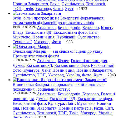
Новини Закарпаття
,
Рахів
,
Суспільство
,
Технології
,
ТОП
,
Тячів
,
Ужгород
,
Фото
,
Хуст
1973
Зуби, біль і прогрес: як на Закарпатті формувалася
стоматологія від імперій до приватних клінік
19:45, 14.02.2026
Аналітика
,
Без кордонів
,
Берегово
,
Бізнес
,
Влада
,
Ексклюзив ЗД
,
Ексклюзивні фото
,
Лайт
,
Мукачево
,
Новини дня
,
Публікації
,
Суспільство
,
Технології
,
Ужгород
,
Фото
983
Олександр Мавріц — від сільської сцени до указу
Президента: тільки факти
21:38, 07.02.2026
Аналітика
,
Бізнес
,
Головні новини дня
,
Думка
,
Ексклюзив ЗД
,
Ексклюзивне відео
,
Ексклюзивні
фото
,
Культура
,
Лайт
,
Новини дня
,
Новини Закарпаття
,
Суспільство
,
ТОП
,
Ужгород
,
Україна
,
Фото
,
Хуст
2943
Вишиванка Закарпаття: орнамент, який видає село,
походження і соціальний статус
22:23, 06.02.2026
Аналітика
,
Без кордонів
,
Берегово
,
Головні
новини дня
,
Думка
,
Ексклюзив ЗД
,
Ексклюзивне відео
,
Ексклюзивні фото
,
Культура
,
Лайт
,
Мукачево
,
Новини
дня
,
Новини Закарпаття
,
Новини партнерів
,
Рахів
,
Світ
,
Суспільство
,
Технології
,
ТОП
,
Тячів
,
Ужгород
,
Україна
,
Фото
,
Хуст
1113