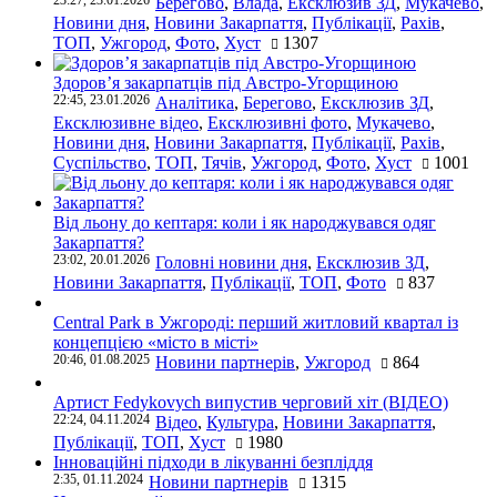
23:27, 23.01.2026
Берегово
,
Влада
,
Ексклюзив ЗД
,
Мукачево
,
Новини дня
,
Новини Закарпаття
,
Публікації
,
Рахів
,
ТОП
,
Ужгород
,
Фото
,
Хуст
1307
Здоров’я закарпатців під Австро-Угорщиною
22:45, 23.01.2026
Аналітика
,
Берегово
,
Ексклюзив ЗД
,
Ексклюзивне відео
,
Ексклюзивні фото
,
Мукачево
,
Новини дня
,
Новини Закарпаття
,
Публікації
,
Рахів
,
Суспільство
,
ТОП
,
Тячів
,
Ужгород
,
Фото
,
Хуст
1001
Від льону до кептаря: коли і як народжувався одяг
Закарпаття?
23:02, 20.01.2026
Головні новини дня
,
Ексклюзив ЗД
,
Новини Закарпаття
,
Публікації
,
ТОП
,
Фото
837
Central Park в Ужгороді: перший житловий квартал із
концепцією «місто в місті»
20:46, 01.08.2025
Новини партнерів
,
Ужгород
864
Артист Fedykovych випустив черговий хіт (ВІДЕО)
22:24, 04.11.2024
Відео
,
Культура
,
Новини Закарпаття
,
Публікації
,
ТОП
,
Хуст
1980
Інноваційні підходи в лікуванні безпліддя
2:35, 01.11.2024
Новини партнерів
1315