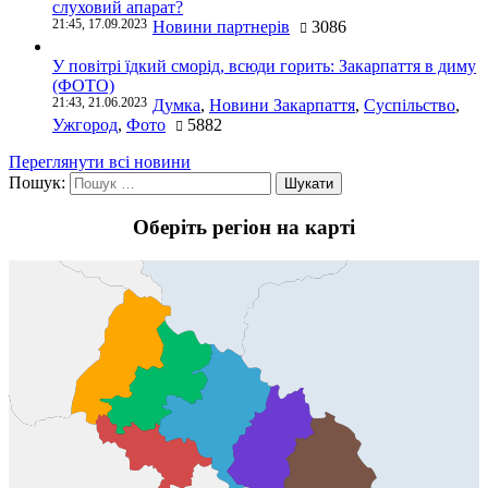
слуховий апарат?
21:45, 17.09.2023
Новини партнерів
3086
У повітрі їдкий сморід, всюди горить: Закарпаття в диму
(ФОТО)
21:43, 21.06.2023
Думка
,
Новини Закарпаття
,
Суспільство
,
Ужгород
,
Фото
5882
Переглянути всі новини
Пошук:
Оберіть регіон на карті