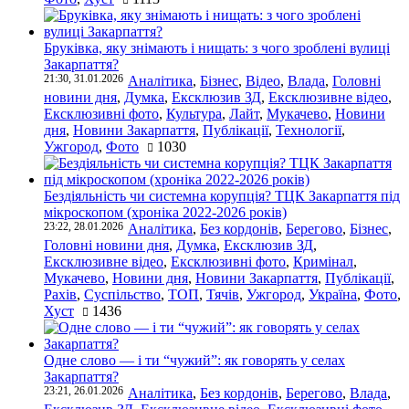
Бруківка, яку знімають і нищать: з чого зроблені вулиці
Закарпаття?
21:30, 31.01.2026
Аналітика
,
Бізнес
,
Відео
,
Влада
,
Головні
новини дня
,
Думка
,
Ексклюзив ЗД
,
Ексклюзивне відео
,
Ексклюзивні фото
,
Культура
,
Лайт
,
Мукачево
,
Новини
дня
,
Новини Закарпаття
,
Публікації
,
Технології
,
Ужгород
,
Фото
1030
Бездіяльність чи системна корупція? ТЦК Закарпаття під
мікроскопом (хроніка 2022-2026 років)
23:22, 28.01.2026
Аналітика
,
Без кордонів
,
Берегово
,
Бізнес
,
Головні новини дня
,
Думка
,
Ексклюзив ЗД
,
Ексклюзивне відео
,
Ексклюзивні фото
,
Кримінал
,
Мукачево
,
Новини дня
,
Новини Закарпаття
,
Публікації
,
Рахів
,
Суспільство
,
ТОП
,
Тячів
,
Ужгород
,
Україна
,
Фото
,
Хуст
1436
Одне слово — і ти “чужий”: як говорять у селах
Закарпаття?
23:21, 26.01.2026
Аналітика
,
Без кордонів
,
Берегово
,
Влада
,