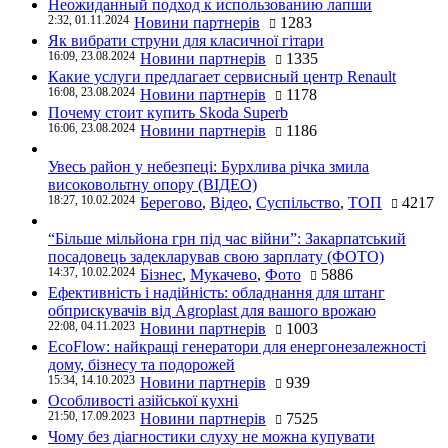
Неожиданный подход к использованию лапши
2:32, 01.11.2024
Новини партнерів
1283
Як вибрати струни для класичної гітари
16:09, 23.08.2024
Новини партнерів
1335
Какие услуги предлагает сервисный центр Renault
16:08, 23.08.2024
Новини партнерів
1178
Почему стоит купить Skoda Superb
16:06, 23.08.2024
Новини партнерів
1186
Увесь район у небезпеці: Бурхлива річка змила
високовольтну опору (ВІДЕО)
18:27, 10.02.2024
Берегово
,
Відео
,
Суспільство
,
ТОП
4217
“Більше мільйона грн під час війни”: Закарпатський
посадовець задекларував свою зарплату (ФОТО)
14:37, 10.02.2024
Бізнес
,
Мукачево
,
Фото
5886
Ефективність і надійність: обладнання для штанг
обприскувачів від Agroplast для вашого врожаю
22:08, 04.11.2023
Новини партнерів
1003
EcoFlow: найкращі генератори для енергонезалежності
дому, бізнесу та подорожей
15:34, 14.10.2023
Новини партнерів
939
Особливості азійської кухні
21:50, 17.09.2023
Новини партнерів
7525
Чому без діагностики слуху не можна купувати