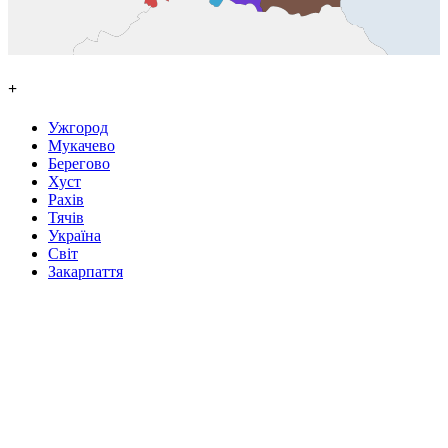
+
Ужгород
Мукачево
Берегово
Хуст
Рахів
Тячів
Україна
Світ
Закарпаття