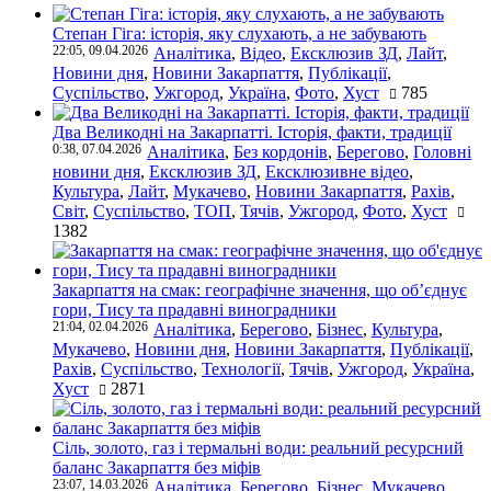
Степан Гіга: історія, яку слухають, а не забувають
22:05, 09.04.2026
Аналітика
,
Відео
,
Ексклюзив ЗД
,
Лайт
,
Новини дня
,
Новини Закарпаття
,
Публікації
,
Суспільство
,
Ужгород
,
Україна
,
Фото
,
Хуст
785
Два Великодні на Закарпатті. Історія, факти, традиції
0:38, 07.04.2026
Аналітика
,
Без кордонів
,
Берегово
,
Головні
новини дня
,
Ексклюзив ЗД
,
Ексклюзивне відео
,
Культура
,
Лайт
,
Мукачево
,
Новини Закарпаття
,
Рахів
,
Світ
,
Суспільство
,
ТОП
,
Тячів
,
Ужгород
,
Фото
,
Хуст
1382
Закарпаття на смак: географічне значення, що об’єднує
гори, Тису та прадавні виноградники
21:04, 02.04.2026
Аналітика
,
Берегово
,
Бізнес
,
Культура
,
Мукачево
,
Новини дня
,
Новини Закарпаття
,
Публікації
,
Рахів
,
Суспільство
,
Технології
,
Тячів
,
Ужгород
,
Україна
,
Хуст
2871
Сіль, золото, газ і термальні води: реальний ресурсний
баланс Закарпаття без міфів
23:07, 14.03.2026
Аналітика
,
Берегово
,
Бізнес
,
Мукачево
,