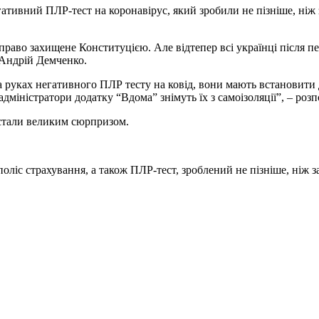
негативний ПЛР-тест на коронавірус, який зробили не пізніше, ніж
 право захищене Конституцією. Але відтепер всі українці після 
Андрій Демченко.
 руках негативного ПЛР тесту на ковід, вони мають встановити 
адміністратори додатку “Вдома” знімуть їх з самоізоляції”, – роз
я стали великим сюрпризом.
оліс страхування, а також ПЛР-тест, зроблений не пізніше, ніж з