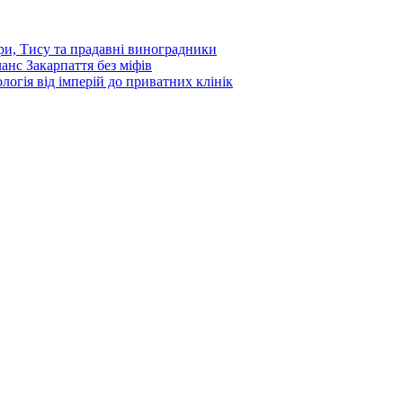
ори, Тису та прадавні виноградники
ланс Закарпаття без міфів
ологія від імперій до приватних клінік