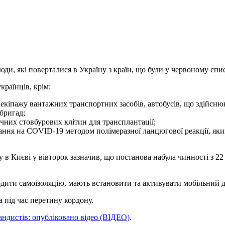
юди, які поверталися в Україну з країн, що були у червоному сп
країнців, крім:
ів екіпажу вантажних транспортних засобів, автобусів, що здійсню
бригад;
них стовбурових клітин для трансплантації;
вання на COVID-19 методом полімеразної ланцюгової реакції, яки
 Києві у вівторок зазначив, що постанова набула чинності з 22 б
ходити самоізоляцію, мають встановити та активувати мобільний 
 під час перетину кордону.
андистів: опубліковано відео (ВІДЕО)
.