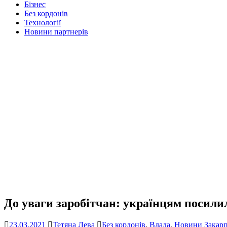
Бізнес
Без кордонів
Технології
Новини партнерів
До уваги заробітчан: українцям посили
23.03.2021
Тетяна Лева
Без кордонів
,
Влада
,
Новини Закарп