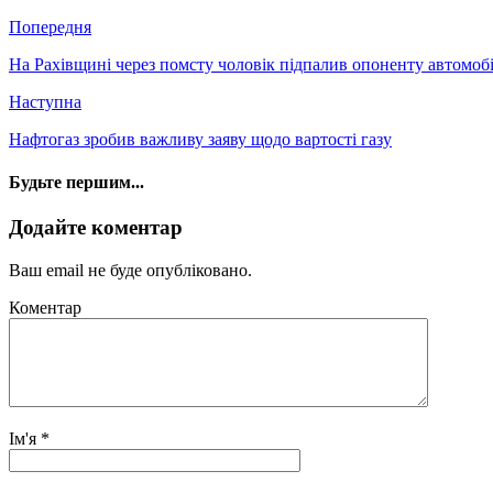
Попередня
На Рахівщині через помсту чоловік підпалив опоненту автомоб
Наступна
Нафтогаз зробив важливу заяву щодо вартості газу
Будьте першим...
Додайте коментар
Ваш email не буде опубліковано.
Коментар
Ім'я
*