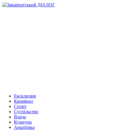
Ексклюзив
Кримінал
Спорт
Суспільство
Влада
Культура
Аналітика