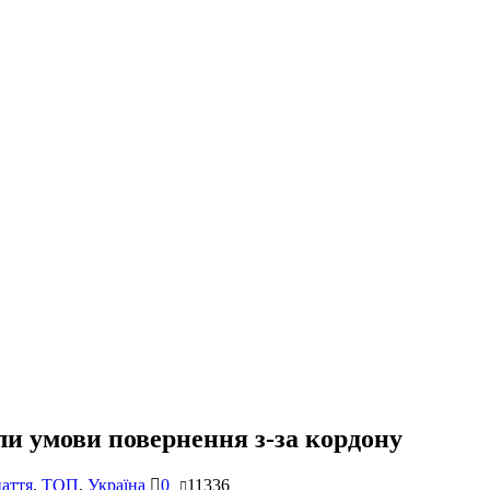
ли умови повернення з-за кордону
аття
,
ТОП
,
Україна
0
11336