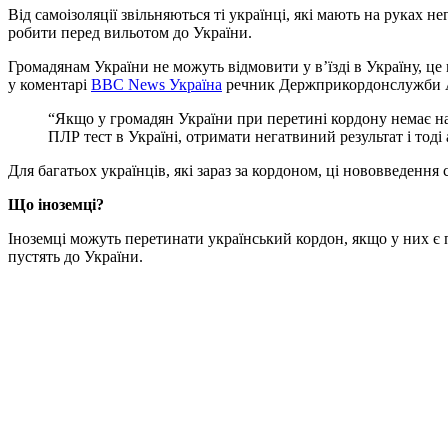
Від самоізоляції звільняються ті українці, які мають на руках 
робити перед вильотом до України.
Громадянам України не можуть відмовити у в’їзді в Україну, це
у коментарі
ВВС News Україна
речник Держприкордонслужби 
“Якщо у громадян України при перетині кордону немає на
ПЛР тест в Україні, отримати негатвиний результат і тоді 
Для багатьох українців, які зараз за кордоном, ці нововведенн
Що іноземці?
Іноземці можуть перетинати український кордон, якщо у них є п
пустять до України.