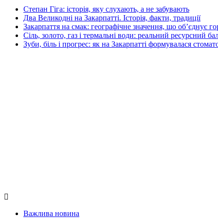
Степан Гіга: історія, яку слухають, а не забувають
Два Великодні на Закарпатті. Історія, факти, традиції
Закарпаття на смак: географічне значення, що об’єднує г
Сіль, золото, газ і термальні води: реальний ресурсний ба
Зуби, біль і прогрес: як на Закарпатті формувалася стомат
Важлива новина