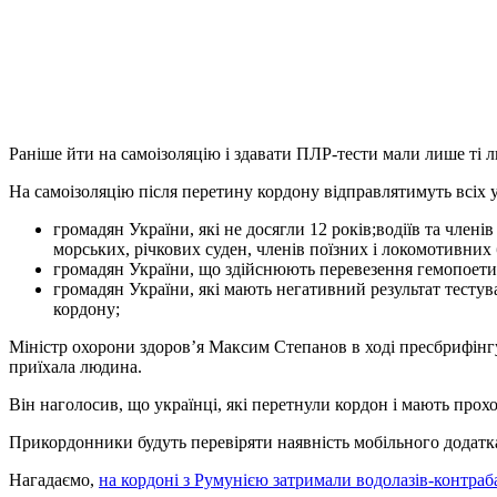
Раніше йти на самоізоляцію і здавати ПЛР-тести мали лише ті л
На самоізоляцію після перетину кордону відправлятимуть всіх у
громадян України, які не досягли 12 років;водіїв та член
морських, річкових суден, членів поїзних і локомотивних 
громадян України, що здійснюють перевезення гемопоетич
громадян України, які мають негативний результат тесту
кордону;
Міністр охорони здоров’я Максим Степанов в ході пресбрифінгу в
приїхала людина.
Він наголосив, що українці, які перетнули кордон і мають про
Прикордонники будуть перевіряти наявність мобільного додатка
Нагадаємо,
на кордоні з Румунією затримали водолазів-контраб