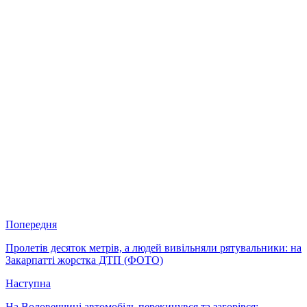
Попередня
Пролетів десяток метрів, а людей вивільняли рятувальники: на
Закарпатті жорстка ДТП (ФОТО)
Наступна
На Воловеччині автомобіль перекинувся та загорівся: