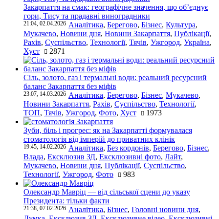
Закарпаття на смак: географічне значення, що об’єднує
гори, Тису та прадавні виноградники
21:04, 02.04.2026
Аналітика
,
Берегово
,
Бізнес
,
Культура
,
Мукачево
,
Новини дня
,
Новини Закарпаття
,
Публікації
,
Рахів
,
Суспільство
,
Технології
,
Тячів
,
Ужгород
,
Україна
,
Хуст
2871
Сіль, золото, газ і термальні води: реальний ресурсний
баланс Закарпаття без міфів
23:07, 14.03.2026
Аналітика
,
Берегово
,
Бізнес
,
Мукачево
,
Новини Закарпаття
,
Рахів
,
Суспільство
,
Технології
,
ТОП
,
Тячів
,
Ужгород
,
Фото
,
Хуст
1973
Зуби, біль і прогрес: як на Закарпатті формувалася
стоматологія від імперій до приватних клінік
19:45, 14.02.2026
Аналітика
,
Без кордонів
,
Берегово
,
Бізнес
,
Влада
,
Ексклюзив ЗД
,
Ексклюзивні фото
,
Лайт
,
Мукачево
,
Новини дня
,
Публікації
,
Суспільство
,
Технології
,
Ужгород
,
Фото
983
Олександр Мавріц — від сільської сцени до указу
Президента: тільки факти
21:38, 07.02.2026
Аналітика
,
Бізнес
,
Головні новини дня
,
Думка
,
Ексклюзив ЗД
,
Ексклюзивне відео
,
Ексклюзивні