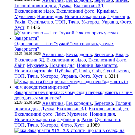
Аналітика
,
Без кордонів
,
Берегово
,
Бізнес
,
Головні новини дня
,
Думка
,
Ексклюзив ЗД
,
Ексклюзивне відео
,
Ексклюзивні фото
,
Кримінал
,
Мукачево
,
Новини дня
,
Новини Закарпаття
,
Публікації
,
Рахів
,
Суспільство
,
ТОП
,
Тячів
,
Ужгород
,
Україна
,
Фото
,
Хуст
1436
Одне слово — і ти “чужий”: як говорять у селах
Закарпаття?
23:21, 26.01.2026
Аналітика
,
Без кордонів
,
Берегово
,
Влада
,
Ексклюзив ЗД
,
Ексклюзивне відео
,
Ексклюзивні фото
,
Лайт
,
Мукачево
,
Новини дня
,
Новини Закарпаття
,
Новини партнерів
,
Публікації
,
Рахів
,
Світ
,
Суспільство
,
ТОП
,
Тячів
,
Ужгород
,
Україна
,
Фото
,
Хуст
3214
Закарпаття без прикрас: чому сюди переїжджають і з чим
доводиться миритися?
22:33, 25.01.2026
Аналітика
,
Без кордонів
,
Берегово
,
Головні
новини дня
,
Думка
,
Ексклюзив ЗД
,
Ексклюзивне відео
,
Ексклюзивні фото
,
Лайт
,
Мукачево
,
Новини дня
,
Новини Закарпаття
,
Публікації
,
Рахів
,
Суспільство
,
ТОП
,
Тячів
,
Ужгород
,
Фото
,
Хуст
1089