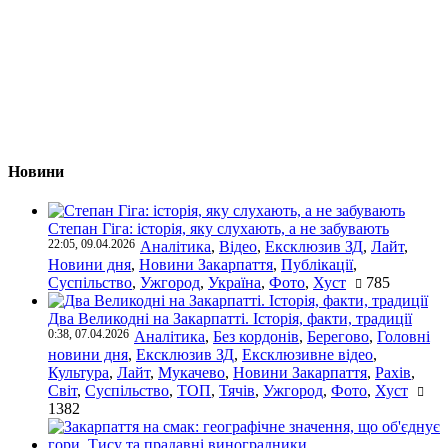
Новини
Степан Гіга: історія, яку слухають, а не забувають
22:05, 09.04.2026
Аналітика
,
Відео
,
Ексклюзив ЗД
,
Лайт
,
Новини дня
,
Новини Закарпаття
,
Публікації
,
Суспільство
,
Ужгород
,
Україна
,
Фото
,
Хуст
785
Два Великодні на Закарпатті. Історія, факти, традиції
0:38, 07.04.2026
Аналітика
,
Без кордонів
,
Берегово
,
Головні
новини дня
,
Ексклюзив ЗД
,
Ексклюзивне відео
,
Культура
,
Лайт
,
Мукачево
,
Новини Закарпаття
,
Рахів
,
Світ
,
Суспільство
,
ТОП
,
Тячів
,
Ужгород
,
Фото
,
Хуст
1382