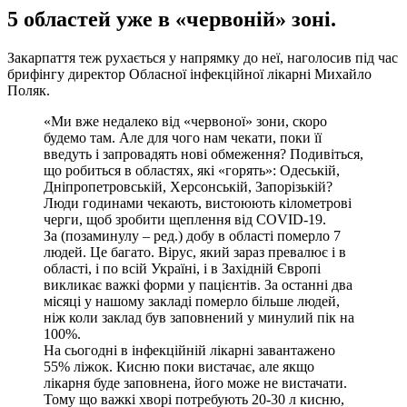
5 областей уже в «червоній» зоні.
Закарпаття теж рухається у напрямку до неї, наголосив під час
брифінгу директор Обласної інфекційної лікарні Михайло
Поляк.
«Ми вже недалеко від «червоної» зони, скоро
будемо там. Але для чого нам чекати, поки її
введуть і запровадять нові обмеження? Подивіться,
що робиться в областях, які «горять»: Одеській,
Дніпропетровській, Херсонській, Запорізькій?
Люди годинами чекають, вистоюють кілометрові
черги, щоб зробити щеплення від COVID-19.
За (позаминулу – ред.) добу в області померло 7
людей. Це багато. Вірус, який зараз превалює і в
області, і по всій Україні, і в Західній Європі
викликає важкі форми у пацієнтів. За останні два
місяці у нашому закладі померло більше людей,
ніж коли заклад був заповнений у минулий пік на
100%.
На сьогодні в інфекційній лікарні завантажено
55% ліжок. Кисню поки вистачає, але якщо
лікарня буде заповнена, його може не вистачати.
Тому що важкі хворі потребують 20-30 л кисню,