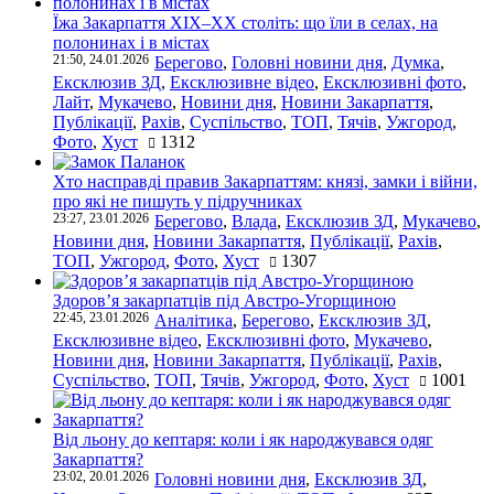
Їжа Закарпаття ХІХ–ХХ століть: що їли в селах, на
полонинах і в містах
21:50, 24.01.2026
Берегово
,
Головні новини дня
,
Думка
,
Ексклюзив ЗД
,
Ексклюзивне відео
,
Ексклюзивні фото
,
Лайт
,
Мукачево
,
Новини дня
,
Новини Закарпаття
,
Публікації
,
Рахів
,
Суспільство
,
ТОП
,
Тячів
,
Ужгород
,
Фото
,
Хуст
1312
Хто насправді правив Закарпаттям: князі, замки і війни,
про які не пишуть у підручниках
23:27, 23.01.2026
Берегово
,
Влада
,
Ексклюзив ЗД
,
Мукачево
,
Новини дня
,
Новини Закарпаття
,
Публікації
,
Рахів
,
ТОП
,
Ужгород
,
Фото
,
Хуст
1307
Здоров’я закарпатців під Австро-Угорщиною
22:45, 23.01.2026
Аналітика
,
Берегово
,
Ексклюзив ЗД
,
Ексклюзивне відео
,
Ексклюзивні фото
,
Мукачево
,
Новини дня
,
Новини Закарпаття
,
Публікації
,
Рахів
,
Суспільство
,
ТОП
,
Тячів
,
Ужгород
,
Фото
,
Хуст
1001
Від льону до кептаря: коли і як народжувався одяг
Закарпаття?
23:02, 20.01.2026
Головні новини дня
,
Ексклюзив ЗД
,