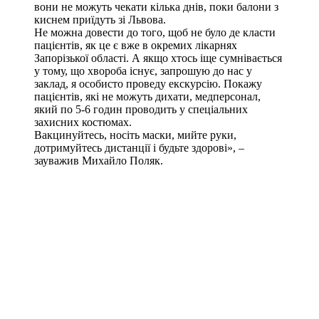
вони не можуть чекати кілька днів, поки балони з
киснем приїдуть зі Львова.
Не можна довести до того, щоб не було де класти
пацієнтів, як це є вже в окремих лікарнях
Запорізької області. А якщо хтось іще сумнівається
у тому, що хвороба існує, запрошую до нас у
заклад, я особисто проведу екскурсію. Покажу
пацієнтів, які не можуть дихати, медперсонал,
який по 5-6 годин проводить у спеціальних
захисних костюмах.
Вакцинуйтесь, носіть маски, мийте руки,
дотримуйтесь дистанції і будьте здорові», –
зауважив Михайло Поляк.