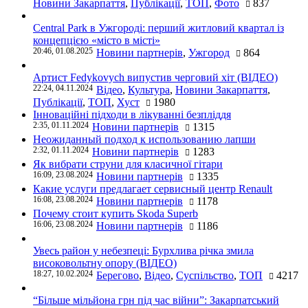
Новини Закарпаття
,
Публікації
,
ТОП
,
Фото
837
Central Park в Ужгороді: перший житловий квартал із
концепцією «місто в місті»
20:46, 01.08.2025
Новини партнерів
,
Ужгород
864
Артист Fedykovych випустив черговий хіт (ВІДЕО)
22:24, 04.11.2024
Відео
,
Культура
,
Новини Закарпаття
,
Публікації
,
ТОП
,
Хуст
1980
Інноваційні підходи в лікуванні безпліддя
2:35, 01.11.2024
Новини партнерів
1315
Неожиданный подход к использованию лапши
2:32, 01.11.2024
Новини партнерів
1283
Як вибрати струни для класичної гітари
16:09, 23.08.2024
Новини партнерів
1335
Какие услуги предлагает сервисный центр Renault
16:08, 23.08.2024
Новини партнерів
1178
Почему стоит купить Skoda Superb
16:06, 23.08.2024
Новини партнерів
1186
Увесь район у небезпеці: Бурхлива річка змила
високовольтну опору (ВІДЕО)
18:27, 10.02.2024
Берегово
,
Відео
,
Суспільство
,
ТОП
4217
“Більше мільйона грн під час війни”: Закарпатський