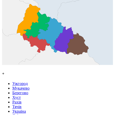
+
Ужгород
Мукачево
Берегово
Хуст
Рахів
Тячів
Україна