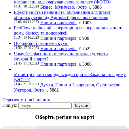
посадовець задекларував свою зарплату (ФОТО)
14:37, 10.02.2024
Бізнес
,
Мукачево
,
Фото
5886
Ефективність і надійність: обладнання для штанг
обприскувачів від Agroplast для вашого врожаю
22:08, 04.11.2023
Новини партнерів
1003
EcoFlow: найкращі генератори для енергонезалежності
дому, бізнесу та подорожей
15:34, 14.10.2023
Новини партнерів
939
Особливості азійської кухні
21:50, 17.09.2023
Новини партнерів
7525
Чому без діагностики слуху не можна купувати
слуховий апарат?
21:45, 17.09.2023
Новини партнерів
3086
У повітрі їдкий сморід, всюди горить: Закарпаття в диму
(ФОТО)
21:43, 21.06.2023
Думка
,
Новини Закарпаття
,
Суспільство
,
Ужгород
,
Фото
5882
Переглянути всі новини
Пошук:
Оберіть регіон на карті