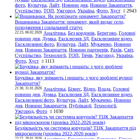
фото
,
Культура
,
Лайт
,
Новини дня
,
Новини Закарпаття
,
Суспільство
,
ТОП
,
Ужгород
,
Україна
,
Фото
,
Хуст
2943
Вишиванка Закарпаття: орнамент, який видає село,
походження і соціальний статус
22:23, 06.02.2026
Аналітика
,
Без кордонів
,
Берегово
,
Головні
новини дня
,
Думка
,
Ексклюзив ЗД
,
Ексклюзивне відео
,
Ексклюзивні фото
,
Культура
,
Лайт
,
Мукачево
,
Новини
дня
,
Новини Закарпаття
,
Новини партнерів
,
Рахів
,
Світ
,
Суспільство
,
Технології
,
ТОП
,
Тячів
,
Ужгород
,
Україна
,
Фото
,
Хуст
1113
Бруківка, яку знімають і нищать: з чого зроблені вулиці
Закарпаття?
21:30, 31.01.2026
Аналітика
,
Бізнес
,
Відео
,
Влада
,
Головні
новини дня
,
Думка
,
Ексклюзив ЗД
,
Ексклюзивне відео
,
Ексклюзивні фото
,
Культура
,
Лайт
,
Мукачево
,
Новини
дня
,
Новини Закарпаття
,
Публікації
,
Технології
,
Ужгород
,
Фото
1030
Бездіяльність чи системна корупція? ТЦК Закарпаття під
мікроскопом (хроніка 2022-2026 років)
23:22, 28.01.2026