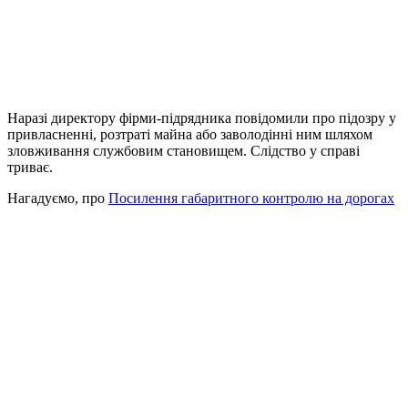
Наразі директору фірми-підрядника повідомили про підозру у
привласненні, розтраті майна або заволодінні ним шляхом
зловживання службовим становищем. Слідство у справі
триває.
Нагадуємо, про
Посилення габаритного контролю на дорогах