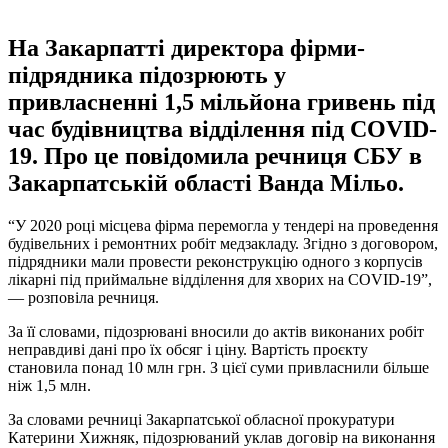
На Закарпатті директора фірми-
підрядника підозрюють у
привласненні 1,5 мільйона гривень під
час будівництва відділення під COVID-
19. Про це повідомила речниця СБУ в
Закарпатській області Ванда Мільо.
“У 2020 році місцева фірма перемогла у тендері на проведення
будівельних і ремонтних робіт медзакладу. Згідно з договором,
підрядники мали провести реконструкцію одного з корпусів
лікарні під приймальне відділення для хворих на COVID-19”,
— розповіла речниця.
За її словами, підозрювані вносили до актів виконаних робіт
неправдиві дані про їх обсяг і ціну. Вартість проєкту
становила понад 10 млн грн. З цієї суми привласнили більше
ніж 1,5 млн.
За словами речниці Закарпатської обласної прокуратури
Катерини Хижняк, підозрюваний уклав договір на виконання