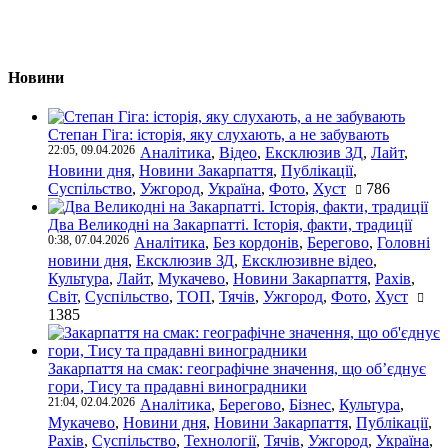
Новини
Степан Гіга: історія, яку слухають, а не забувають
22:05, 09.04.2026
Аналітика
,
Відео
,
Ексклюзив ЗД
,
Лайт
,
Новини дня
,
Новини Закарпаття
,
Публікації
,
Суспільство
,
Ужгород
,
Україна
,
Фото
,
Хуст
786
Два Великодні на Закарпатті. Історія, факти, традиції
0:38, 07.04.2026
Аналітика
,
Без кордонів
,
Берегово
,
Головні
новини дня
,
Ексклюзив ЗД
,
Ексклюзивне відео
,
Культура
,
Лайт
,
Мукачево
,
Новини Закарпаття
,
Рахів
,
Світ
,
Суспільство
,
ТОП
,
Тячів
,
Ужгород
,
Фото
,
Хуст
1385
Закарпаття на смак: географічне значення, що об’єднує
гори, Тису та прадавні виноградники
21:04, 02.04.2026
Аналітика
,
Берегово
,
Бізнес
,
Культура
,
Мукачево
,
Новини дня
,
Новини Закарпаття
,
Публікації
,
Рахів
,
Суспільство
,
Технології
,
Тячів
,
Ужгород
,
Україна
,