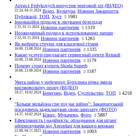
Артист Fedykovych випустив черговий хіт (ВІДЕО)
22:24, 04.11.2024
Відео
,
Культура
,
Новини Закарпаття
,
Публікації
,
ТОП
,
Хуст
1981
Інноваційні підходи в лікуванні безпліддя
2:35, 01.11.2024
Новини партнерів
1319
Неожиданный подход к использованию лапши
2:32, 01.11.2024
Новини партнерів
1283
Як вибрати струни для класичної гітари
16:09, 23.08.2024
Новини партнерів
1335
Какие услуги предлагает сервисный центр Renault
16:08, 23.08.2024
Новини партнерів
1179
Почему стоит купить Skoda Superb
16:06, 23.08.2024
Новини партнерів
1187
Увесь район у небезпеці: Бурхлива річка змила
високовольтну опору (ВІДЕО)
18:27, 10.02.2024
Берегово
,
Відео
,
Суспільство
,
ТОП
4218
“Більше мільйона грн під час війни”: Закарпатський
посадовець задекларував свою зарплату (ФОТО)
14:37, 10.02.2024
Бізнес
,
Мукачево
,
Фото
5887
Ефективність і надійність: обладнання для штанг
обприскувачів від Agroplast для вашого врожаю
22:08, 04.11.2023
Новини партнерів
1003