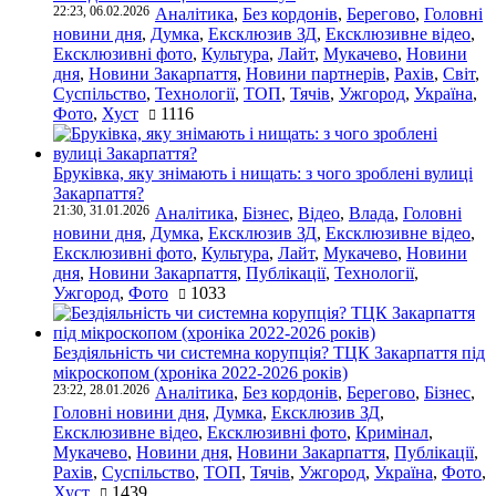
22:23, 06.02.2026
Аналітика
,
Без кордонів
,
Берегово
,
Головні
новини дня
,
Думка
,
Ексклюзив ЗД
,
Ексклюзивне відео
,
Ексклюзивні фото
,
Культура
,
Лайт
,
Мукачево
,
Новини
дня
,
Новини Закарпаття
,
Новини партнерів
,
Рахів
,
Світ
,
Суспільство
,
Технології
,
ТОП
,
Тячів
,
Ужгород
,
Україна
,
Фото
,
Хуст
1116
Бруківка, яку знімають і нищать: з чого зроблені вулиці
Закарпаття?
21:30, 31.01.2026
Аналітика
,
Бізнес
,
Відео
,
Влада
,
Головні
новини дня
,
Думка
,
Ексклюзив ЗД
,
Ексклюзивне відео
,
Ексклюзивні фото
,
Культура
,
Лайт
,
Мукачево
,
Новини
дня
,
Новини Закарпаття
,
Публікації
,
Технології
,
Ужгород
,
Фото
1033
Бездіяльність чи системна корупція? ТЦК Закарпаття під
мікроскопом (хроніка 2022-2026 років)
23:22, 28.01.2026
Аналітика
,
Без кордонів
,
Берегово
,
Бізнес
,
Головні новини дня
,
Думка
,
Ексклюзив ЗД
,
Ексклюзивне відео
,
Ексклюзивні фото
,
Кримінал
,
Мукачево
,
Новини дня
,
Новини Закарпаття
,
Публікації
,
Рахів
,
Суспільство
,
ТОП
,
Тячів
,
Ужгород
,
Україна
,
Фото
,
Хуст
1439