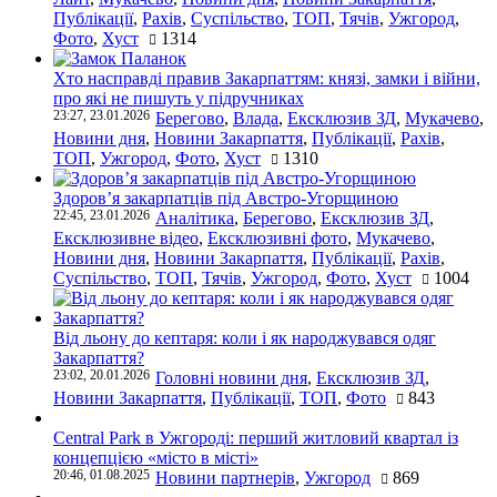
Публікації
,
Рахів
,
Суспільство
,
ТОП
,
Тячів
,
Ужгород
,
Фото
,
Хуст
1314
Хто насправді правив Закарпаттям: князі, замки і війни,
про які не пишуть у підручниках
23:27, 23.01.2026
Берегово
,
Влада
,
Ексклюзив ЗД
,
Мукачево
,
Новини дня
,
Новини Закарпаття
,
Публікації
,
Рахів
,
ТОП
,
Ужгород
,
Фото
,
Хуст
1310
Здоров’я закарпатців під Австро-Угорщиною
22:45, 23.01.2026
Аналітика
,
Берегово
,
Ексклюзив ЗД
,
Ексклюзивне відео
,
Ексклюзивні фото
,
Мукачево
,
Новини дня
,
Новини Закарпаття
,
Публікації
,
Рахів
,
Суспільство
,
ТОП
,
Тячів
,
Ужгород
,
Фото
,
Хуст
1004
Від льону до кептаря: коли і як народжувався одяг
Закарпаття?
23:02, 20.01.2026
Головні новини дня
,
Ексклюзив ЗД
,
Новини Закарпаття
,
Публікації
,
ТОП
,
Фото
843
Central Park в Ужгороді: перший житловий квартал із
концепцією «місто в місті»
20:46, 01.08.2025
Новини партнерів
,
Ужгород
869