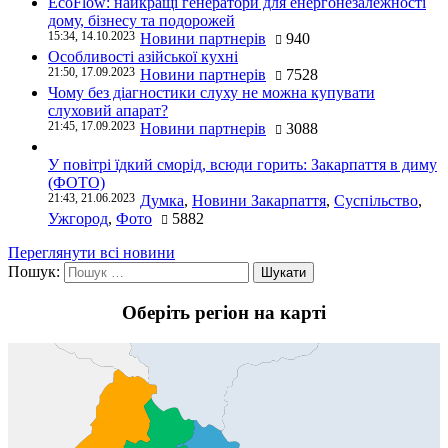
EcoFlow: найкращі генератори для енергонезалежності
дому, бізнесу та подорожей
15:34, 14.10.2023
Новини партнерів
940
Особливості азійської кухні
21:50, 17.09.2023
Новини партнерів
7528
Чому без діагностики слуху не можна купувати
слуховий апарат?
21:45, 17.09.2023
Новини партнерів
3088
У повітрі їдкий сморід, всюди горить: Закарпаття в диму
(ФОТО)
21:43, 21.06.2023
Думка
,
Новини Закарпаття
,
Суспільство
,
Ужгород
,
Фото
5882
Переглянути всі новини
Пошук:
Оберіть регіон на карті