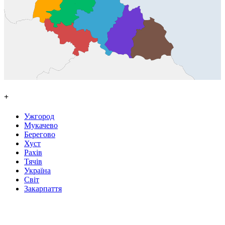
+
Ужгород
Мукачево
Берегово
Хуст
Рахів
Тячів
Україна
Світ
Закарпаття