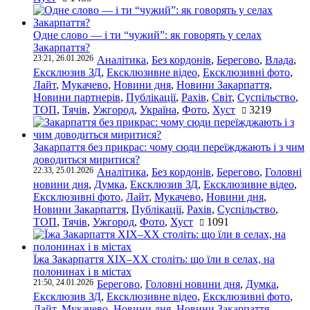
Одне слово — і ти “чужий”: як говорять у селах
Закарпаття?
23:21, 26.01.2026
Аналітика
,
Без кордонів
,
Берегово
,
Влада
,
Ексклюзив ЗД
,
Ексклюзивне відео
,
Ексклюзивні фото
,
Лайт
,
Мукачево
,
Новини дня
,
Новини Закарпаття
,
Новини партнерів
,
Публікації
,
Рахів
,
Світ
,
Суспільство
,
ТОП
,
Тячів
,
Ужгород
,
Україна
,
Фото
,
Хуст
3219
Закарпаття без прикрас: чому сюди переїжджають і з чим
доводиться миритися?
22:33, 25.01.2026
Аналітика
,
Без кордонів
,
Берегово
,
Головні
новини дня
,
Думка
,
Ексклюзив ЗД
,
Ексклюзивне відео
,
Ексклюзивні фото
,
Лайт
,
Мукачево
,
Новини дня
,
Новини Закарпаття
,
Публікації
,
Рахів
,
Суспільство
,
ТОП
,
Тячів
,
Ужгород
,
Фото
,
Хуст
1091
Їжа Закарпаття ХІХ–ХХ століть: що їли в селах, на
полонинах і в містах
21:50, 24.01.2026
Берегово
,
Головні новини дня
,
Думка
,
Ексклюзив ЗД
,
Ексклюзивне відео
,
Ексклюзивні фото
,
Лайт
,
Мукачево
,
Новини дня
,
Новини Закарпаття
,