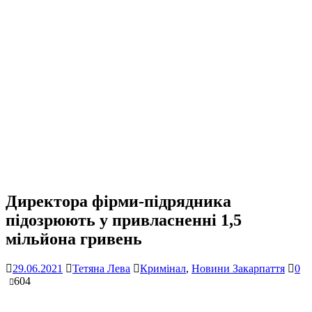
Директора фірми-підрядника
підозрюють у привласненні 1,5
мільйона гривень
29.06.2021
Тетяна Лева
Кримінал
,
Новини Закарпаття
0
604