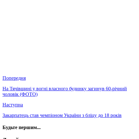
Попередня
На Тячівщині у вогні власного будинку загинув 60-річний
чоловік (ФОТО)
Наступна
Закарпатець став чемпіоном України з бліцу до 18 років
Будьте першим...