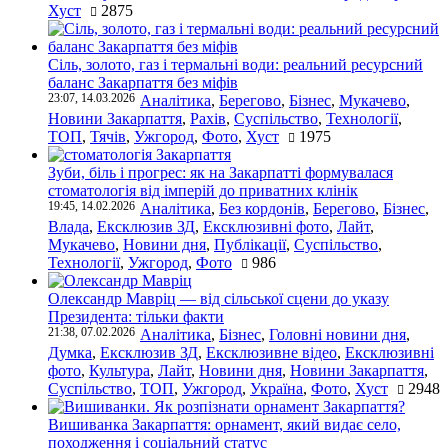
Хуст
2875
Сіль, золото, газ і термальні води: реальний ресурсний
баланс Закарпаття без міфів
23:07, 14.03.2026
Аналітика
,
Берегово
,
Бізнес
,
Мукачево
,
Новини Закарпаття
,
Рахів
,
Суспільство
,
Технології
,
ТОП
,
Тячів
,
Ужгород
,
Фото
,
Хуст
1975
Зуби, біль і прогрес: як на Закарпатті формувалася
стоматологія від імперій до приватних клінік
19:45, 14.02.2026
Аналітика
,
Без кордонів
,
Берегово
,
Бізнес
,
Влада
,
Ексклюзив ЗД
,
Ексклюзивні фото
,
Лайт
,
Мукачево
,
Новини дня
,
Публікації
,
Суспільство
,
Технології
,
Ужгород
,
Фото
986
Олександр Мавріц — від сільської сцени до указу
Президента: тільки факти
21:38, 07.02.2026
Аналітика
,
Бізнес
,
Головні новини дня
,
Думка
,
Ексклюзив ЗД
,
Ексклюзивне відео
,
Ексклюзивні
фото
,
Культура
,
Лайт
,
Новини дня
,
Новини Закарпаття
,
Суспільство
,
ТОП
,
Ужгород
,
Україна
,
Фото
,
Хуст
2948
Вишиванка Закарпаття: орнамент, який видає село,
походження і соціальний статус