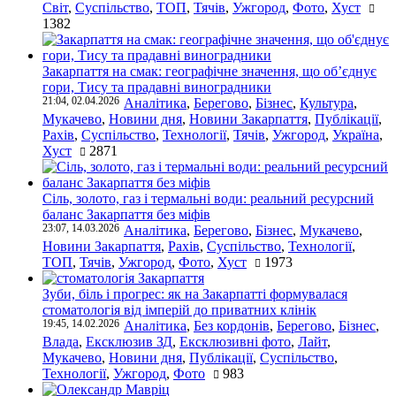
Світ
,
Суспільство
,
ТОП
,
Тячів
,
Ужгород
,
Фото
,
Хуст
1382
Закарпаття на смак: географічне значення, що об’єднує
гори, Тису та прадавні виноградники
21:04, 02.04.2026
Аналітика
,
Берегово
,
Бізнес
,
Культура
,
Мукачево
,
Новини дня
,
Новини Закарпаття
,
Публікації
,
Рахів
,
Суспільство
,
Технології
,
Тячів
,
Ужгород
,
Україна
,
Хуст
2871
Сіль, золото, газ і термальні води: реальний ресурсний
баланс Закарпаття без міфів
23:07, 14.03.2026
Аналітика
,
Берегово
,
Бізнес
,
Мукачево
,
Новини Закарпаття
,
Рахів
,
Суспільство
,
Технології
,
ТОП
,
Тячів
,
Ужгород
,
Фото
,
Хуст
1973
Зуби, біль і прогрес: як на Закарпатті формувалася
стоматологія від імперій до приватних клінік
19:45, 14.02.2026
Аналітика
,
Без кордонів
,
Берегово
,
Бізнес
,
Влада
,
Ексклюзив ЗД
,
Ексклюзивні фото
,
Лайт
,
Мукачево
,
Новини дня
,
Публікації
,
Суспільство
,
Технології
,
Ужгород
,
Фото
983