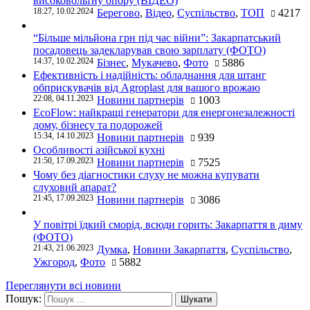
високовольтну опору (ВІДЕО)
18:27, 10.02.2024
Берегово
,
Відео
,
Суспільство
,
ТОП
4217
“Більше мільйона грн під час війни”: Закарпатський
посадовець задекларував свою зарплату (ФОТО)
14:37, 10.02.2024
Бізнес
,
Мукачево
,
Фото
5886
Ефективність і надійність: обладнання для штанг
обприскувачів від Agroplast для вашого врожаю
22:08, 04.11.2023
Новини партнерів
1003
EcoFlow: найкращі генератори для енергонезалежності
дому, бізнесу та подорожей
15:34, 14.10.2023
Новини партнерів
939
Особливості азійської кухні
21:50, 17.09.2023
Новини партнерів
7525
Чому без діагностики слуху не можна купувати
слуховий апарат?
21:45, 17.09.2023
Новини партнерів
3086
У повітрі їдкий сморід, всюди горить: Закарпаття в диму
(ФОТО)
21:43, 21.06.2023
Думка
,
Новини Закарпаття
,
Суспільство
,
Ужгород
,
Фото
5882
Переглянути всі новини
Пошук: