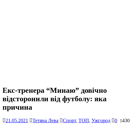
Екс-тренера “Минаю” довічно
відсторонили від футболу: яка
причина
21.05.2021
Тетяна Лева
Спорт
,
ТОП
,
Ужгород
0
430