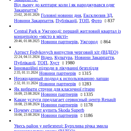
Від льону до кептаря: коли і як народжувався одяг
Закарпаття?
23:02, 20.01.2026
Головні новини дня
,
Ексклюзив ЗД
,
Новини Закарпаття
,
Публікації
,
ТОП
,
Фото
837
Central Park в Ужгороді: перший житловий квартал із
концепцією «місто в місті»
20:46, 01.08.2025
Новини партнерів
,
Ужгород
864
Артист Fedykovych випустив черговий хіт (ВІДЕО)
22:24, 04.11.2024
Відео
,
Культура
,
Новини Закарпаття
,
Публікації
,
ТОП
,
Хуст
1980
Інноваційні підходи в лікуванні безпліддя
2:35, 01.11.2024
Новини партнерів
1315
Неожиданный подход к использованию лапши
2:32, 01.11.2024
Новини партнерів
1283
Як вибрати струни для класичної гітари
16:09, 23.08.2024
Новини партнерів
1335
Какие услуги предлагает сервисный центр Renault
16:08, 23.08.2024
Новини партнерів
1178
Почему стоит купить Skoda Superb
16:06, 23.08.2024
Новини партнерів
1186
Увесь район у небезпеці: Бурхлива річка змила