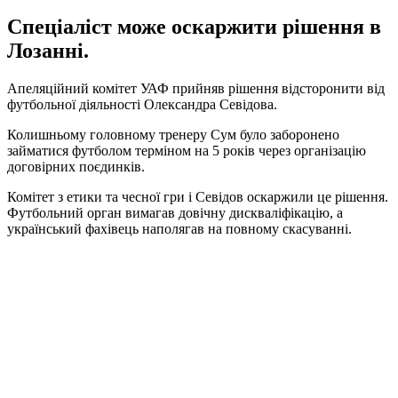
Спеціаліст може оскаржити рішення в
Лозанні.
Апеляційний комітет УАФ прийняв рішення відсторонити від
футбольної діяльності Олександра Севідова.
Колишньому головному тренеру Сум було заборонено
займатися футболом терміном на 5 років через організацію
договірних поєдинків.
Комітет з етики та чесної гри і Севідов оскаржили це рішення.
Футбольний орган вимагав довічну дискваліфікацію, а
український фахівець наполягав на повному скасуванні.