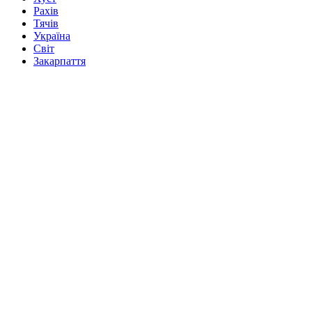
Рахів
Тячів
Україна
Світ
Закарпаття