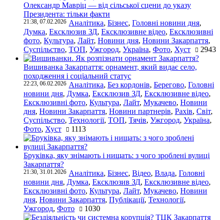
Олександр Мавріц — від сільської сцени до указу
Президента: тільки факти
21:38, 07.02.2026
Аналітика
,
Бізнес
,
Головні новини дня
,
Думка
,
Ексклюзив ЗД
,
Ексклюзивне відео
,
Ексклюзивні
фото
,
Культура
,
Лайт
,
Новини дня
,
Новини Закарпаття
,
Суспільство
,
ТОП
,
Ужгород
,
Україна
,
Фото
,
Хуст
2943
Вишиванка Закарпаття: орнамент, який видає село,
походження і соціальний статус
22:23, 06.02.2026
Аналітика
,
Без кордонів
,
Берегово
,
Головні
новини дня
,
Думка
,
Ексклюзив ЗД
,
Ексклюзивне відео
,
Ексклюзивні фото
,
Культура
,
Лайт
,
Мукачево
,
Новини
дня
,
Новини Закарпаття
,
Новини партнерів
,
Рахів
,
Світ
,
Суспільство
,
Технології
,
ТОП
,
Тячів
,
Ужгород
,
Україна
,
Фото
,
Хуст
1113
Бруківка, яку знімають і нищать: з чого зроблені вулиці
Закарпаття?
21:30, 31.01.2026
Аналітика
,
Бізнес
,
Відео
,
Влада
,
Головні
новини дня
,
Думка
,
Ексклюзив ЗД
,
Ексклюзивне відео
,
Ексклюзивні фото
,
Культура
,
Лайт
,
Мукачево
,
Новини
дня
,
Новини Закарпаття
,
Публікації
,
Технології
,
Ужгород
,
Фото
1030