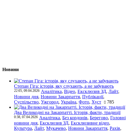
Новини
Степан Гіга: історія, яку слухають, а не забувають
22:05, 09.04.2026
Аналітика
,
Відео
,
Ексклюзив ЗД
,
Лайт
,
Новини дня
,
Новини Закарпаття
,
Публікації
,
Суспільство
,
Ужгород
,
Україна
,
Фото
,
Хуст
785
Два Великодні на Закарпатті. Історія, факти, традиції
0:38, 07.04.2026
Аналітика
,
Без кордонів
,
Берегово
,
Головні
новини дня
,
Ексклюзив ЗД
,
Ексклюзивне відео
,
Культура
,
Лайт
,
Мукачево
,
Новини Закарпаття
,
Рахів
,