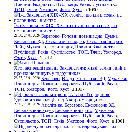
Новини Закарпаття
,
Публікації
,
Рахів
,
Суспільство
,
ТОП
,
Тячів
,
Ужгород
,
Фото
,
Хуст
1090
Їжа Закарпаття ХІХ–ХХ століть: що їли в селах, на
полонинах і в містах
21:50, 24.01.2026
Берегово
,
Головні новини дня
,
Думка
,
Ексклюзив ЗД
,
Ексклюзивне відео
,
Ексклюзивні фото
,
Лайт
,
Мукачево
,
Новини дня
,
Новини Закарпаття
,
Публікації
,
Рахів
,
Суспільство
,
ТОП
,
Тячів
,
Ужгород
,
Фото
,
Хуст
1312
Хто насправді правив Закарпаттям: князі, замки і війни,
про які не пишуть у підручниках
23:27, 23.01.2026
Берегово
,
Влада
,
Ексклюзив ЗД
,
Мукачево
,
Новини дня
,
Новини Закарпаття
,
Публікації
,
Рахів
,
ТОП
,
Ужгород
,
Фото
,
Хуст
1307
Здоров’я закарпатців під Австро-Угорщиною
22:45, 23.01.2026
Аналітика
,
Берегово
,
Ексклюзив ЗД
,
Ексклюзивне відео
,
Ексклюзивні фото
,
Мукачево
,
Новини дня
,
Новини Закарпаття
,
Публікації
,
Рахів
,
Суспільство
,
ТОП
,
Тячів
,
Ужгород
,
Фото
,
Хуст
1001