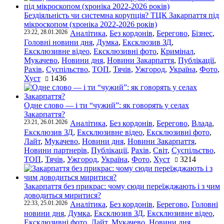
Бездіяльність чи системна корупція? ТЦК Закарпаття під
мікроскопом (хроніка 2022-2026 років)
23:22, 28.01.2026
Аналітика
,
Без кордонів
,
Берегово
,
Бізнес
,
Головні новини дня
,
Думка
,
Ексклюзив ЗД
,
Ексклюзивне відео
,
Ексклюзивні фото
,
Кримінал
,
Мукачево
,
Новини дня
,
Новини Закарпаття
,
Публікації
,
Рахів
,
Суспільство
,
ТОП
,
Тячів
,
Ужгород
,
Україна
,
Фото
,
Хуст
1436
Одне слово — і ти “чужий”: як говорять у селах
Закарпаття?
23:21, 26.01.2026
Аналітика
,
Без кордонів
,
Берегово
,
Влада
,
Ексклюзив ЗД
,
Ексклюзивне відео
,
Ексклюзивні фото
,
Лайт
,
Мукачево
,
Новини дня
,
Новини Закарпаття
,
Новини партнерів
,
Публікації
,
Рахів
,
Світ
,
Суспільство
,
ТОП
,
Тячів
,
Ужгород
,
Україна
,
Фото
,
Хуст
3214
Закарпаття без прикрас: чому сюди переїжджають і з чим
доводиться миритися?
22:33, 25.01.2026
Аналітика
,
Без кордонів
,
Берегово
,
Головні
новини дня
,
Думка
,
Ексклюзив ЗД
,
Ексклюзивне відео
,
Ексклюзивні фото
,
Лайт
,
Мукачево
,
Новини дня
,