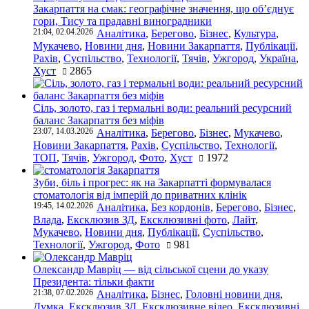
Закарпаття на смак: географічне значення, що об’єднує
гори, Тису та прадавні виноградники
21:04, 02.04.2026
Аналітика
,
Берегово
,
Бізнес
,
Культура
,
Мукачево
,
Новини дня
,
Новини Закарпаття
,
Публікації
,
Рахів
,
Суспільство
,
Технології
,
Тячів
,
Ужгород
,
Україна
,
Хуст
2865
Сіль, золото, газ і термальні води: реальний ресурсний
баланс Закарпаття без міфів
23:07, 14.03.2026
Аналітика
,
Берегово
,
Бізнес
,
Мукачево
,
Новини Закарпаття
,
Рахів
,
Суспільство
,
Технології
,
ТОП
,
Тячів
,
Ужгород
,
Фото
,
Хуст
1972
Зуби, біль і прогрес: як на Закарпатті формувалася
стоматологія від імперій до приватних клінік
19:45, 14.02.2026
Аналітика
,
Без кордонів
,
Берегово
,
Бізнес
,
Влада
,
Ексклюзив ЗД
,
Ексклюзивні фото
,
Лайт
,
Мукачево
,
Новини дня
,
Публікації
,
Суспільство
,
Технології
,
Ужгород
,
Фото
981
Олександр Мавріц — від сільської сцени до указу
Президента: тільки факти
21:38, 07.02.2026
Аналітика
,
Бізнес
,
Головні новини дня
,
Думка
,
Ексклюзив ЗД
,
Ексклюзивне відео
,
Ексклюзивні