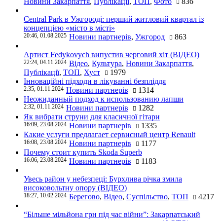
Новини Закарпаття
,
Публікації
,
ТОП
,
Фото
836
Central Park в Ужгороді: перший житловий квартал із
концепцією «місто в місті»
20:46, 01.08.2025
Новини партнерів
,
Ужгород
863
Артист Fedykovych випустив черговий хіт (ВІДЕО)
22:24, 04.11.2024
Відео
,
Культура
,
Новини Закарпаття
,
Публікації
,
ТОП
,
Хуст
1979
Інноваційні підходи в лікуванні безпліддя
2:35, 01.11.2024
Новини партнерів
1314
Неожиданный подход к использованию лапши
2:32, 01.11.2024
Новини партнерів
1282
Як вибрати струни для класичної гітари
16:09, 23.08.2024
Новини партнерів
1335
Какие услуги предлагает сервисный центр Renault
16:08, 23.08.2024
Новини партнерів
1177
Почему стоит купить Skoda Superb
16:06, 23.08.2024
Новини партнерів
1183
Увесь район у небезпеці: Бурхлива річка змила
високовольтну опору (ВІДЕО)
18:27, 10.02.2024
Берегово
,
Відео
,
Суспільство
,
ТОП
4217
“Більше мільйона грн під час війни”: Закарпатський