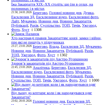
Їжа Закарпаття ХІХ–ХХ століть: що їли в селах, на
полонинах і в містах
21:50, 24.01.2026
Берегово
,
Головні новини дня
,
Думка
,
Ексклюзив ЗД
,
Ексклюзивне відео
,
Ексклюзивні фото
,
Лайт
,
Мукачево
,
Новини дня
,
Новини Закарпаття
,
Публікації
,
Рахів
,
Суспільство
,
ТОП
,
Тячів
,
Ужгород
,
Фото
,
Хуст
1308
Хто насправді правив Закарпаттям: князі, замки і війни,
про які не пишуть у підручниках
23:27, 23.01.2026
Берегово
,
Влада
,
Ексклюзив ЗД
,
Мукачево
,
Новини дня
,
Новини Закарпаття
,
Публікації
,
Рахів
,
ТОП
,
Ужгород
,
Фото
,
Хуст
1302
Здоров’я закарпатців під Австро-Угорщиною
22:45, 23.01.2026
Аналітика
,
Берегово
,
Ексклюзив ЗД
,
Ексклюзивне відео
,
Ексклюзивні фото
,
Мукачево
,
Новини дня
,
Новини Закарпаття
,
Публікації
,
Рахів
,
Суспільство
,
ТОП
,
Тячів
,
Ужгород
,
Фото
,
Хуст
1000
Від льону до кептаря: коли і як народжувався одяг
Закарпаття?
23:02, 20.01.2026
Головні новини дня
,
Ексклюзив ЗД
,