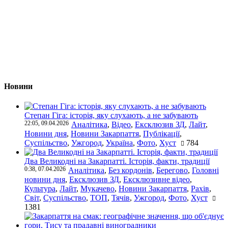
Новини
Степан Гіга: історія, яку слухають, а не забувають
22:05, 09.04.2026
Аналітика
,
Відео
,
Ексклюзив ЗД
,
Лайт
,
Новини дня
,
Новини Закарпаття
,
Публікації
,
Суспільство
,
Ужгород
,
Україна
,
Фото
,
Хуст
784
Два Великодні на Закарпатті. Історія, факти, традиції
0:38, 07.04.2026
Аналітика
,
Без кордонів
,
Берегово
,
Головні
новини дня
,
Ексклюзив ЗД
,
Ексклюзивне відео
,
Культура
,
Лайт
,
Мукачево
,
Новини Закарпаття
,
Рахів
,
Світ
,
Суспільство
,
ТОП
,
Тячів
,
Ужгород
,
Фото
,
Хуст
1381