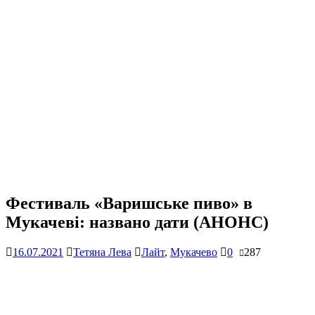
Фестиваль «Варишське пиво» в
Мукачеві: названо дати (АНОНС)
16.07.2021
Тетяна Лева
Лайт
,
Мукачево
0
287