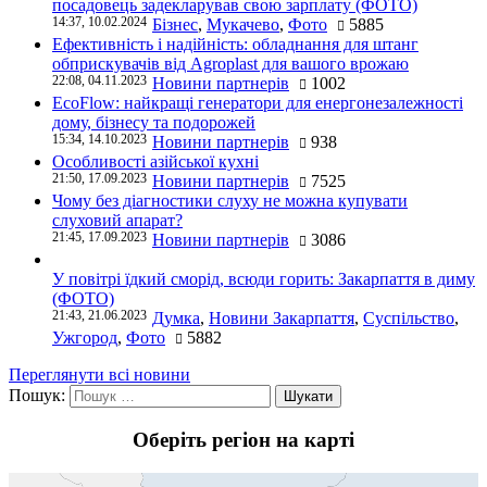
посадовець задекларував свою зарплату (ФОТО)
14:37, 10.02.2024
Бізнес
,
Мукачево
,
Фото
5885
Ефективність і надійність: обладнання для штанг
обприскувачів від Agroplast для вашого врожаю
22:08, 04.11.2023
Новини партнерів
1002
EcoFlow: найкращі генератори для енергонезалежності
дому, бізнесу та подорожей
15:34, 14.10.2023
Новини партнерів
938
Особливості азійської кухні
21:50, 17.09.2023
Новини партнерів
7525
Чому без діагностики слуху не можна купувати
слуховий апарат?
21:45, 17.09.2023
Новини партнерів
3086
У повітрі їдкий сморід, всюди горить: Закарпаття в диму
(ФОТО)
21:43, 21.06.2023
Думка
,
Новини Закарпаття
,
Суспільство
,
Ужгород
,
Фото
5882
Переглянути всі новини
Пошук:
Оберіть регіон на карті