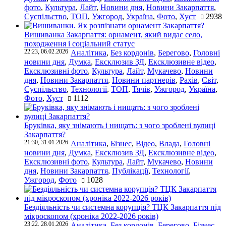
фото
,
Культура
,
Лайт
,
Новини дня
,
Новини Закарпаття
,
Суспільство
,
ТОП
,
Ужгород
,
Україна
,
Фото
,
Хуст
2938
Вишиванка Закарпаття: орнамент, який видає село,
походження і соціальний статус
22:23, 06.02.2026
Аналітика
,
Без кордонів
,
Берегово
,
Головні
новини дня
,
Думка
,
Ексклюзив ЗД
,
Ексклюзивне відео
,
Ексклюзивні фото
,
Культура
,
Лайт
,
Мукачево
,
Новини
дня
,
Новини Закарпаття
,
Новини партнерів
,
Рахів
,
Світ
,
Суспільство
,
Технології
,
ТОП
,
Тячів
,
Ужгород
,
Україна
,
Фото
,
Хуст
1112
Бруківка, яку знімають і нищать: з чого зроблені вулиці
Закарпаття?
21:30, 31.01.2026
Аналітика
,
Бізнес
,
Відео
,
Влада
,
Головні
новини дня
,
Думка
,
Ексклюзив ЗД
,
Ексклюзивне відео
,
Ексклюзивні фото
,
Культура
,
Лайт
,
Мукачево
,
Новини
дня
,
Новини Закарпаття
,
Публікації
,
Технології
,
Ужгород
,
Фото
1028
Бездіяльність чи системна корупція? ТЦК Закарпаття під
мікроскопом (хроніка 2022-2026 років)
23:22, 28.01.2026
Аналітика
,
Без кордонів
,
Берегово
,
Бізнес
,