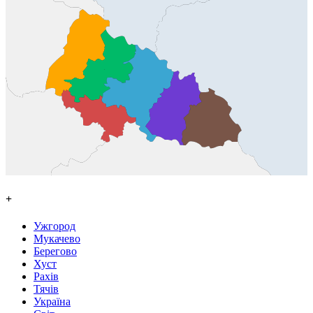
+
Ужгород
Мукачево
Берегово
Хуст
Рахів
Тячів
Україна