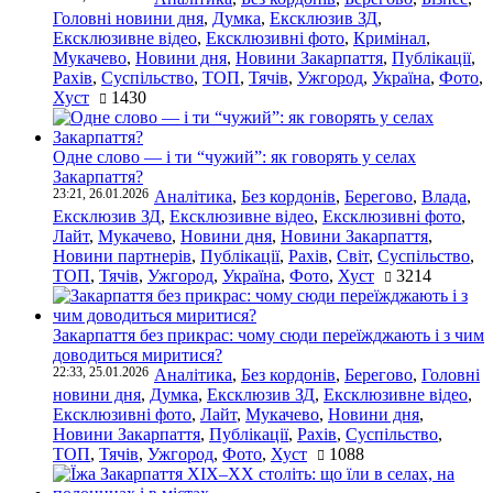
Головні новини дня
,
Думка
,
Ексклюзив ЗД
,
Ексклюзивне відео
,
Ексклюзивні фото
,
Кримінал
,
Мукачево
,
Новини дня
,
Новини Закарпаття
,
Публікації
,
Рахів
,
Суспільство
,
ТОП
,
Тячів
,
Ужгород
,
Україна
,
Фото
,
Хуст
1430
Одне слово — і ти “чужий”: як говорять у селах
Закарпаття?
23:21, 26.01.2026
Аналітика
,
Без кордонів
,
Берегово
,
Влада
,
Ексклюзив ЗД
,
Ексклюзивне відео
,
Ексклюзивні фото
,
Лайт
,
Мукачево
,
Новини дня
,
Новини Закарпаття
,
Новини партнерів
,
Публікації
,
Рахів
,
Світ
,
Суспільство
,
ТОП
,
Тячів
,
Ужгород
,
Україна
,
Фото
,
Хуст
3214
Закарпаття без прикрас: чому сюди переїжджають і з чим
доводиться миритися?
22:33, 25.01.2026
Аналітика
,
Без кордонів
,
Берегово
,
Головні
новини дня
,
Думка
,
Ексклюзив ЗД
,
Ексклюзивне відео
,
Ексклюзивні фото
,
Лайт
,
Мукачево
,
Новини дня
,
Новини Закарпаття
,
Публікації
,
Рахів
,
Суспільство
,
ТОП
,
Тячів
,
Ужгород
,
Фото
,
Хуст
1088