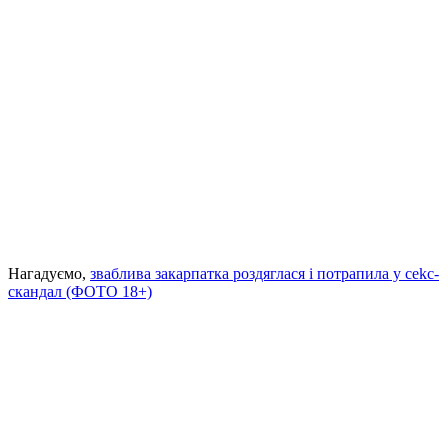
Нагадуємо,
зваблива закарпатка роздяглася і потрапила у сеkс-
скандал (ФОТО 18+)