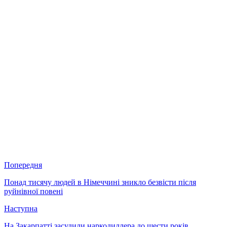
Попередня
Понад тисячу людей в Німеччині зникло безвісти після
руйнівної повені
Наступна
На Закарпатті засудили наркодиллера до шести років