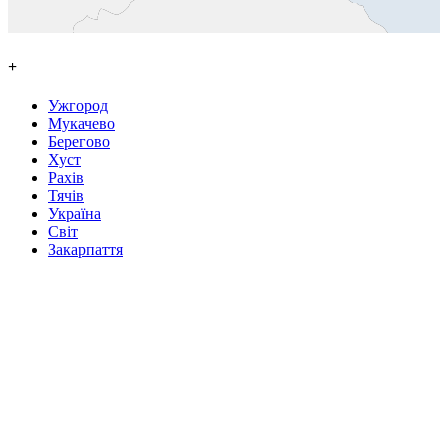
+
Ужгород
Мукачево
Берегово
Хуст
Рахів
Тячів
Україна
Світ
Закарпаття