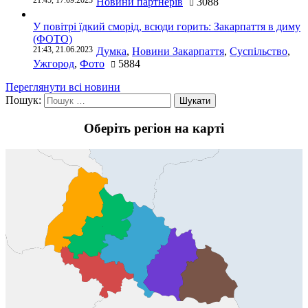
21:45, 17.09.2023
Новини партнерів
3088
У повітрі їдкий сморід, всюди горить: Закарпаття в диму
(ФОТО)
21:43, 21.06.2023
Думка
,
Новини Закарпаття
,
Суспільство
,
Ужгород
,
Фото
5884
Переглянути всі новини
Пошук:
Оберіть регіон на карті