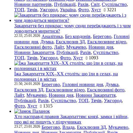
Новини партнерів
,
Публікації
,
Рахів
,
Світ
,
Суспільство
,
ТОП
,
Тячів
,
Ужгород
,
Україна
,
Фото
,
Хуст
3221
Закарпаття без прикрас: чому сюди переїжджають і з чим
доводиться миритися?
22:33, 25.01.2026
Аналітика
,
Без кордонів
,
Берегово
,
Головні
новини дня
,
Думка
,
Ексклюзив ЗД
,
Ексклюзивне відео
,
Ексклюзивні фото
,
Лайт
,
Мукачево
,
Новини дня
,
Новини Закарпаття
,
Публікації
,
Рахів
,
Суспільство
,
ТОП
,
Тячів
,
Ужгород
,
Фото
,
Хуст
1093
Їжа Закарпаття ХІХ–ХХ століть: що їли в селах, на
полонинах і в містах
21:50, 24.01.2026
Берегово
,
Головні новини дня
,
Думка
,
Ексклюзив ЗД
,
Ексклюзивне відео
,
Ексклюзивні фото
,
Лайт
,
Мукачево
,
Новини дня
,
Новини Закарпаття
,
Публікації
,
Рахів
,
Суспільство
,
ТОП
,
Тячів
,
Ужгород
,
Фото
,
Хуст
1315
Хто насправді правив Закарпаттям: князі, замки і війни,
про які не пишуть у підручниках
23:27, 23.01.2026
Берегово
,
Влада
,
Ексклюзив ЗД
,
Мукачево
,
Новини дня
,
Новини Закарпаття
,
Публікації
,
Рахів
,