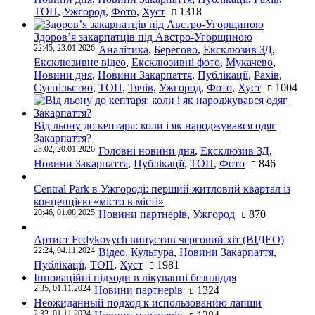
ТОП
,
Ужгород
,
Фото
,
Хуст
1318
Здоров’я закарпатців під Австро-Угорщиною
22:45, 23.01.2026
Аналітика
,
Берегово
,
Ексклюзив ЗД
,
Ексклюзивне відео
,
Ексклюзивні фото
,
Мукачево
,
Новини дня
,
Новини Закарпаття
,
Публікації
,
Рахів
,
Суспільство
,
ТОП
,
Тячів
,
Ужгород
,
Фото
,
Хуст
1004
Від льону до кептаря: коли і як народжувався одяг
Закарпаття?
23:02, 20.01.2026
Головні новини дня
,
Ексклюзив ЗД
,
Новини Закарпаття
,
Публікації
,
ТОП
,
Фото
846
Central Park в Ужгороді: перший житловий квартал із
концепцією «місто в місті»
20:46, 01.08.2025
Новини партнерів
,
Ужгород
870
Артист Fedykovych випустив черговий хіт (ВІДЕО)
22:24, 04.11.2024
Відео
,
Культура
,
Новини Закарпаття
,
Публікації
,
ТОП
,
Хуст
1981
Інноваційні підходи в лікуванні безпліддя
2:35, 01.11.2024
Новини партнерів
1324
Неожиданный подход к использованию лапши
2:32, 01.11.2024