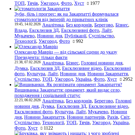
ТОП
,
Тячів
,
Ужгород
,
Фото
,
Хуст
1977
Зуби, біль і прогрес: як на Закарпатті формувалася
стоматологія від імперій до приватних клінік
19:45, 14.02.2026
Аналітика
,
Без кордонів
,
Берегово
,
Бізнес
,
Влада
,
Ексклюзив ЗД
,
Ексклюзивні фото
,
Лайт
,
Мукачево
,
Новини дня
,
Публікації
,
Суспільство
,
Технології
,
Ужгород
,
Фото
992
Олександр Мавріц — від сільської сцени до указу
Президента: тільки факти
21:38, 07.02.2026
Аналітика
,
Бізнес
,
Головні новини дня
,
Думка
,
Ексклюзив ЗД
,
Ексклюзивне відео
,
Ексклюзивні
фото
,
Культура
,
Лайт
,
Новини дня
,
Новини Закарпаття
,
Суспільство
,
ТОП
,
Ужгород
,
Україна
,
Фото
,
Хуст
2952
Вишиванка Закарпаття: орнамент, який видає село,
походження і соціальний статус
22:23, 06.02.2026
Аналітика
,
Без кордонів
,
Берегово
,
Головні
новини дня
,
Думка
,
Ексклюзив ЗД
,
Ексклюзивне відео
,
Ексклюзивні фото
,
Культура
,
Лайт
,
Мукачево
,
Новини
дня
,
Новини Закарпаття
,
Новини партнерів
,
Рахів
,
Світ
,
Суспільство
,
Технології
,
ТОП
,
Тячів
,
Ужгород
,
Україна
,
Фото
,
Хуст
1122