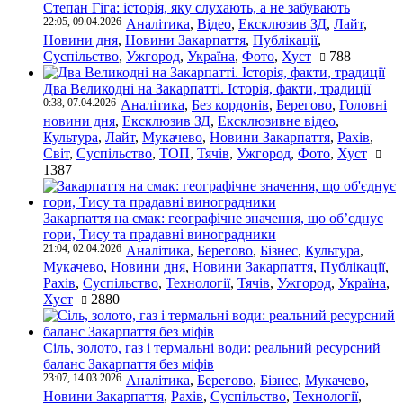
Степан Гіга: історія, яку слухають, а не забувають
22:05, 09.04.2026
Аналітика
,
Відео
,
Ексклюзив ЗД
,
Лайт
,
Новини дня
,
Новини Закарпаття
,
Публікації
,
Суспільство
,
Ужгород
,
Україна
,
Фото
,
Хуст
788
Два Великодні на Закарпатті. Історія, факти, традиції
0:38, 07.04.2026
Аналітика
,
Без кордонів
,
Берегово
,
Головні
новини дня
,
Ексклюзив ЗД
,
Ексклюзивне відео
,
Культура
,
Лайт
,
Мукачево
,
Новини Закарпаття
,
Рахів
,
Світ
,
Суспільство
,
ТОП
,
Тячів
,
Ужгород
,
Фото
,
Хуст
1387
Закарпаття на смак: географічне значення, що об’єднує
гори, Тису та прадавні виноградники
21:04, 02.04.2026
Аналітика
,
Берегово
,
Бізнес
,
Культура
,
Мукачево
,
Новини дня
,
Новини Закарпаття
,
Публікації
,
Рахів
,
Суспільство
,
Технології
,
Тячів
,
Ужгород
,
Україна
,
Хуст
2880
Сіль, золото, газ і термальні води: реальний ресурсний
баланс Закарпаття без міфів
23:07, 14.03.2026
Аналітика
,
Берегово
,
Бізнес
,
Мукачево
,
Новини Закарпаття
,
Рахів
,
Суспільство
,
Технології
,