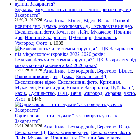
Бруківка, яку знімають і нищать: з чого зроблені вулиці
Закарпаття?
21:30, 31.01.2026
Аналітика
,
Бізнес
,
Відео
,
Влада
,
Головні
новини дня
,
Думка
,
Ексклюзив ЗД
,
Ексклюзивне відео
,
Ексклюзивні фото
,
Культура
,
Лайт
,
Мукачево
,
Новини
дня
,
Новини Закарпаття
,
Публікації
,
Технології
,
Ужгород
,
Фото
1038
Бездіяльність чи системна корупція? ТЦК Закарпаття під
мікроскопом (хроніка 2022-2026 років)
23:22, 28.01.2026
Аналітика
,
Без кордонів
,
Берегово
,
Бізнес
,
Головні новини дня
,
Думка
,
Ексклюзив ЗД
,
Ексклюзивне відео
,
Ексклюзивні фото
,
Кримінал
,
Мукачево
,
Новини дня
,
Новини Закарпаття
,
Публікації
,
Рахів
,
Суспільство
,
ТОП
,
Тячів
,
Ужгород
,
Україна
,
Фото
,
Хуст
1446
Одне слово — і ти “чужий”: як говорять у селах
Закарпаття?
23:21, 26.01.2026
Аналітика
,
Без кордонів
,
Берегово
,
Влада
,
Ексклюзив ЗД
,
Ексклюзивне відео
,
Ексклюзивні фото
,
Лайт
,
Мукачево
,
Новини дня
,
Новини Закарпаття
,