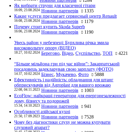
Новини партнерів
1284
Як вибрати струни для класичної гітари
16:09, 23.08.2024
Новини партнерів
1335
Какие услуги предлагает сервисный центр Renault
16:08, 23.08.2024
Новини партнерів
1179
Почему стоит купить Skoda Superb
16:06, 23.08.2024
Новини партнерів
1190
Увесь район у небезпеці: Бурхлива річка змила
високовольтну опору (ВІДЕО)
18:27, 10.02.2024
Берегово
,
Відео
,
Суспільство
,
ТОП
4221
“Більше мільйона грн під час війни”: Закарпатський
посадовець задекларував свою зарплату (ФОТО)
14:37, 10.02.2024
Бізнес
,
Мукачево
,
Фото
5888
Ефективність і надійність: обладнання для штанг
обприскувачів від Agroplast для вашого врожаю
22:08, 04.11.2023
Новини партнерів
1003
EcoFlow: найкращі генератори для енергонезалежності
дому, бізнесу та подорожей
15:34, 14.10.2023
Новини партнерів
941
Особливості азійської кухні
21:50, 17.09.2023
Новини партнерів
7528
Чому без діагностики слуху не можна купувати
слуховий апарат?