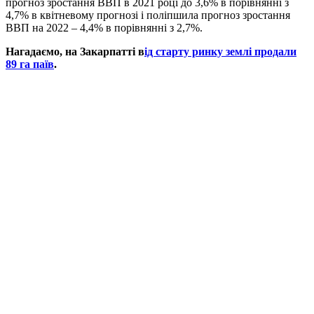
прогноз зростання ВВП в 2021 році до 3,6% в порівнянні з
4,7% в квітневому прогнозі і поліпшила прогноз зростання
ВВП на 2022 – 4,4% в порівнянні з 2,7%.
Нагадаємо, на Закарпатті в
ід старту ринку землі продали
89 га паїв
.