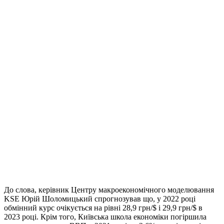
До слова, керівник Центру макроекономічного моделювання
KSE Юрій Шоломицький спрогнозував що, у 2022 році
обмінний курс очікується на рівні 28,9 грн/$ і 29,9 грн/$ в
2023 році. Крім того, Київська школа економіки погіршила