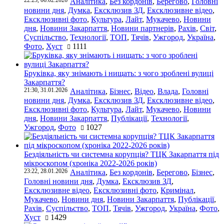
Аналітика
,
Без кордонів
,
Берегово
,
Головні
новини дня
,
Думка
,
Ексклюзив ЗД
,
Ексклюзивне відео
,
Ексклюзивні фото
,
Культура
,
Лайт
,
Мукачево
,
Новини
дня
,
Новини Закарпаття
,
Новини партнерів
,
Рахів
,
Світ
,
Суспільство
,
Технології
,
ТОП
,
Тячів
,
Ужгород
,
Україна
,
Фото
,
Хуст
1111
Бруківка, яку знімають і нищать: з чого зроблені вулиці
Закарпаття?
21:30, 31.01.2026
Аналітика
,
Бізнес
,
Відео
,
Влада
,
Головні
новини дня
,
Думка
,
Ексклюзив ЗД
,
Ексклюзивне відео
,
Ексклюзивні фото
,
Культура
,
Лайт
,
Мукачево
,
Новини
дня
,
Новини Закарпаття
,
Публікації
,
Технології
,
Ужгород
,
Фото
1027
Бездіяльність чи системна корупція? ТЦК Закарпаття під
мікроскопом (хроніка 2022-2026 років)
23:22, 28.01.2026
Аналітика
,
Без кордонів
,
Берегово
,
Бізнес
,
Головні новини дня
,
Думка
,
Ексклюзив ЗД
,
Ексклюзивне відео
,
Ексклюзивні фото
,
Кримінал
,
Мукачево
,
Новини дня
,
Новини Закарпаття
,
Публікації
,
Рахів
,
Суспільство
,
ТОП
,
Тячів
,
Ужгород
,
Україна
,
Фото
,
Хуст
1429