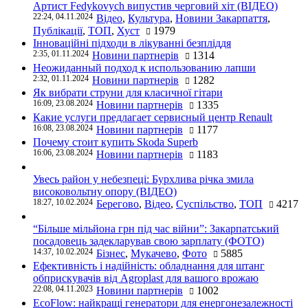
Артист Fedykovych випустив черговий хіт (ВІДЕО)
22:24, 04.11.2024
Відео
,
Культура
,
Новини Закарпаття
,
Публікації
,
ТОП
,
Хуст
1979
Інноваційні підходи в лікуванні безпліддя
2:35, 01.11.2024
Новини партнерів
1314
Неожиданный подход к использованию лапши
2:32, 01.11.2024
Новини партнерів
1282
Як вибрати струни для класичної гітари
16:09, 23.08.2024
Новини партнерів
1335
Какие услуги предлагает сервисный центр Renault
16:08, 23.08.2024
Новини партнерів
1177
Почему стоит купить Skoda Superb
16:06, 23.08.2024
Новини партнерів
1183
Увесь район у небезпеці: Бурхлива річка змила
високовольтну опору (ВІДЕО)
18:27, 10.02.2024
Берегово
,
Відео
,
Суспільство
,
ТОП
4217
“Більше мільйона грн під час війни”: Закарпатський
посадовець задекларував свою зарплату (ФОТО)
14:37, 10.02.2024
Бізнес
,
Мукачево
,
Фото
5885
Ефективність і надійність: обладнання для штанг
обприскувачів від Agroplast для вашого врожаю
22:08, 04.11.2023
Новини партнерів
1002
EcoFlow: найкращі генератори для енергонезалежності