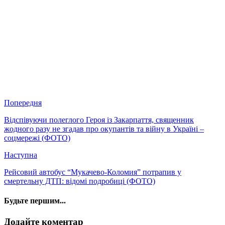
Попередня
Відспівуючи полеглого Героя із Закарпаття, священник
жодного разу не згадав про окупантів та війну в Україні –
соцмережі (ФОТО)
Наступна
Рейсовий автобус “Мукачево-Коломия” потрапив у
смертельну ДТП: відомі подробиці (ФОТО)
Будьте першим...
Додайте коментар