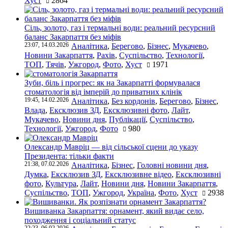
Хуст
2864
Сіль, золото, газ і термальні води: реальний ресурсний
баланс Закарпаття без міфів
23:07, 14.03.2026
Аналітика
,
Берегово
,
Бізнес
,
Мукачево
,
Новини Закарпаття
,
Рахів
,
Суспільство
,
Технології
,
ТОП
,
Тячів
,
Ужгород
,
Фото
,
Хуст
1971
Зуби, біль і прогрес: як на Закарпатті формувалася
стоматологія від імперій до приватних клінік
19:45, 14.02.2026
Аналітика
,
Без кордонів
,
Берегово
,
Бізнес
,
Влада
,
Ексклюзив ЗД
,
Ексклюзивні фото
,
Лайт
,
Мукачево
,
Новини дня
,
Публікації
,
Суспільство
,
Технології
,
Ужгород
,
Фото
980
Олександр Мавріц — від сільської сцени до указу
Президента: тільки факти
21:38, 07.02.2026
Аналітика
,
Бізнес
,
Головні новини дня
,
Думка
,
Ексклюзив ЗД
,
Ексклюзивне відео
,
Ексклюзивні
фото
,
Культура
,
Лайт
,
Новини дня
,
Новини Закарпаття
,
Суспільство
,
ТОП
,
Ужгород
,
Україна
,
Фото
,
Хуст
2938
Вишиванка Закарпаття: орнамент, який видає село,
походження і соціальний статус
22:23, 06.02.2026