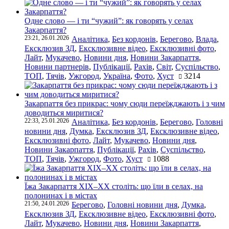
Одне слово — і ти “чужий”: як говорять у селах
Закарпаття?
23:21, 26.01.2026
Аналітика
,
Без кордонів
,
Берегово
,
Влада
,
Ексклюзив ЗД
,
Ексклюзивне відео
,
Ексклюзивні фото
,
Лайт
,
Мукачево
,
Новини дня
,
Новини Закарпаття
,
Новини партнерів
,
Публікації
,
Рахів
,
Світ
,
Суспільство
,
ТОП
,
Тячів
,
Ужгород
,
Україна
,
Фото
,
Хуст
3214
Закарпаття без прикрас: чому сюди переїжджають і з чим
доводиться миритися?
22:33, 25.01.2026
Аналітика
,
Без кордонів
,
Берегово
,
Головні
новини дня
,
Думка
,
Ексклюзив ЗД
,
Ексклюзивне відео
,
Ексклюзивні фото
,
Лайт
,
Мукачево
,
Новини дня
,
Новини Закарпаття
,
Публікації
,
Рахів
,
Суспільство
,
ТОП
,
Тячів
,
Ужгород
,
Фото
,
Хуст
1088
Їжа Закарпаття ХІХ–ХХ століть: що їли в селах, на
полонинах і в містах
21:50, 24.01.2026
Берегово
,
Головні новини дня
,
Думка
,
Ексклюзив ЗД
,
Ексклюзивне відео
,
Ексклюзивні фото
,
Лайт
,
Мукачево
,
Новини дня
,
Новини Закарпаття
,