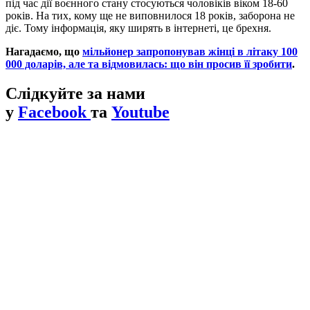
під час дії воєнного стану стосуються чоловіків віком 18-60
років. На тих, кому ще не виповнилося 18 років, заборона не
діє. Тому інформація, яку ширять в інтернеті, це брехня.
Нагадаємо, що
мільйонер запропонував жінці в літаку 100
000 доларів, але та відмовилась: що він просив її зробити
.
Слідкуйте за нами
у
Facebook
та
Youtube