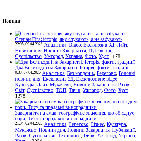
Новини
Степан Гіга: історія, яку слухають, а не забувають
22:05, 09.04.2026
Аналітика
,
Відео
,
Ексклюзив ЗД
,
Лайт
,
Новини дня
,
Новини Закарпаття
,
Публікації
,
Суспільство
,
Ужгород
,
Україна
,
Фото
,
Хуст
784
Два Великодні на Закарпатті. Історія, факти, традиції
0:38, 07.04.2026
Аналітика
,
Без кордонів
,
Берегово
,
Головні
новини дня
,
Ексклюзив ЗД
,
Ексклюзивне відео
,
Культура
,
Лайт
,
Мукачево
,
Новини Закарпаття
,
Рахів
,
Світ
,
Суспільство
,
ТОП
,
Тячів
,
Ужгород
,
Фото
,
Хуст
1378
Закарпаття на смак: географічне значення, що об’єднує
гори, Тису та прадавні виноградники
21:04, 02.04.2026
Аналітика
,
Берегово
,
Бізнес
,
Культура
,
Мукачево
,
Новини дня
,
Новини Закарпаття
,
Публікації
,
Рахів
,
Суспільство
,
Технології
,
Тячів
,
Ужгород
,
Україна
,