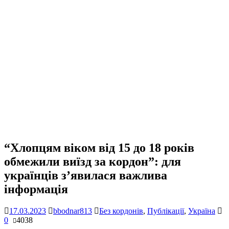
“Хлопцям віком від 15 до 18 років
обмежили виїзд за кордон”: для
українців з’явилася важлива
інформація
17.03.2023
bbodnar813
Без кордонів
,
Публікації
,
Україна
0
4038