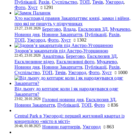
Публікації
,
Рахів
,
Суспільство
,
ТОП
,
Тячів
,
Ужгород
,
Фото
,
Хуст
1291
Хто насправді правив Закарпаттям: князі, замки і війни,
про які не пишуть у підручниках
23:27, 23.01.2026
Берегово
,
Влада
,
Ексклюзив ЗД
,
Мукачево
,
Новини дня
,
Новини Закарпаття
,
Публікації
,
Рахів
,
ТОП
,
Ужгород
,
Фото
,
Хуст
1302
Здоров’я закарпатців під Австро-Угорщиною
22:45, 23.01.2026
Аналітика
,
Берегово
,
Ексклюзив ЗД
,
Ексклюзивне відео
,
Ексклюзивні фото
,
Мукачево
,
Новини дня
,
Новини Закарпаття
,
Публікації
,
Рахів
,
Суспільство
,
ТОП
,
Тячів
,
Ужгород
,
Фото
,
Хуст
1000
Від льону до кептаря: коли і як народжувався одяг
Закарпаття?
23:02, 20.01.2026
Головні новини дня
,
Ексклюзив ЗД
,
Новини Закарпаття
,
Публікації
,
ТОП
,
Фото
836
Central Park в Ужгороді: перший житловий квартал із
концепцією «місто в місті»
20:46, 01.08.2025
Новини партнерів
,
Ужгород
863