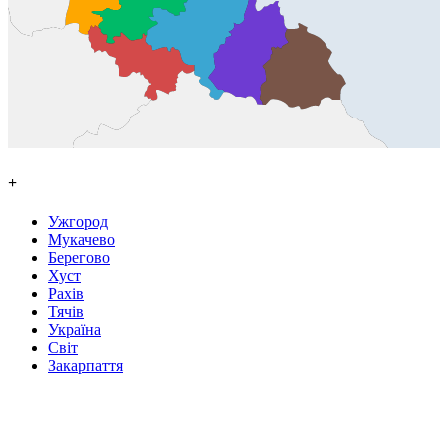
+
Ужгород
Мукачево
Берегово
Хуст
Рахів
Тячів
Україна
Світ
Закарпаття