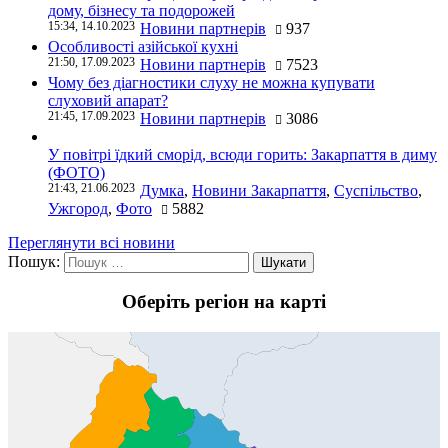
дому, бізнесу та подорожей
15:34, 14.10.2023
Новини партнерів
937
Особливості азійської кухні
21:50, 17.09.2023
Новини партнерів
7523
Чому без діагностики слуху не можна купувати
слуховий апарат?
21:45, 17.09.2023
Новини партнерів
3086
У повітрі їдкий сморід, всюди горить: Закарпаття в диму
(ФОТО)
21:43, 21.06.2023
Думка
,
Новини Закарпаття
,
Суспільство
,
Ужгород
,
Фото
5882
Переглянути всі новини
Пошук:
Оберіть регіон на карті