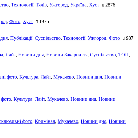
ство
,
Технології
,
Тячів
,
Ужгород
,
Україна
,
Хуст
2876
род
,
Фото
,
Хуст
1975
 дня
,
Публікації
,
Суспільство
,
Технології
,
Ужгород
,
Фото
987
ра
,
Лайт
,
Новини дня
,
Новини Закарпаття
,
Суспільство
,
ТОП
,
ні фото
,
Культура
,
Лайт
,
Мукачево
,
Новини дня
,
Новини
 фото
,
Культура
,
Лайт
,
Мукачево
,
Новини дня
,
Новини
склюзивні фото
,
Кримінал
,
Мукачево
,
Новини дня
,
Новини