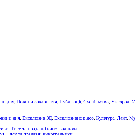
ни дня
,
Новини Закарпаття
,
Публікації
,
Суспільство
,
Ужгород
,
У
овини дня
,
Ексклюзив ЗД
,
Ексклюзивне відео
,
Культура
,
Лайт
,
Му
ори, Тису та прадавні виноградники