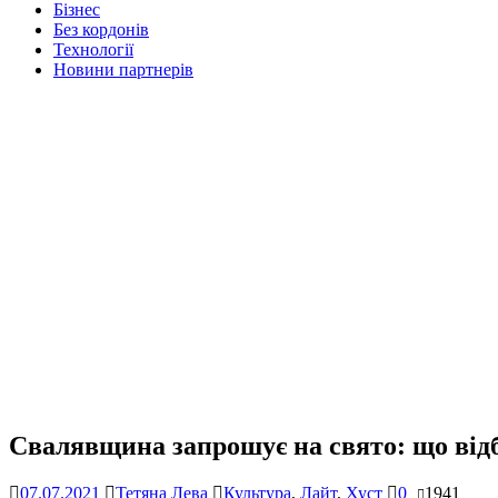
Бізнес
Без кордонів
Технології
Новини партнерів
Свалявщина запрошує на свято: що ві
07.07.2021
Тетяна Лева
Культура
,
Лайт
,
Хуст
0
1941