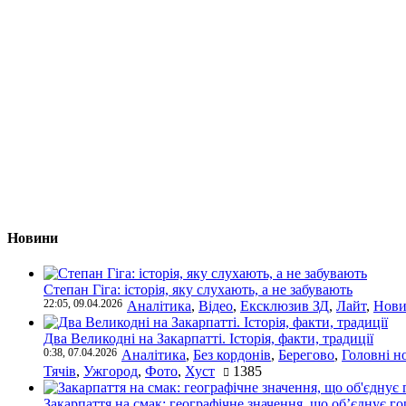
Новини
Степан Гіга: історія, яку слухають, а не забувають
22:05, 09.04.2026
Аналітика
,
Відео
,
Ексклюзив ЗД
,
Лайт
,
Нови
Два Великодні на Закарпатті. Історія, факти, традиції
0:38, 07.04.2026
Аналітика
,
Без кордонів
,
Берегово
,
Головні н
Тячів
,
Ужгород
,
Фото
,
Хуст
1385
Закарпаття на смак: географічне значення, що об’єднує г