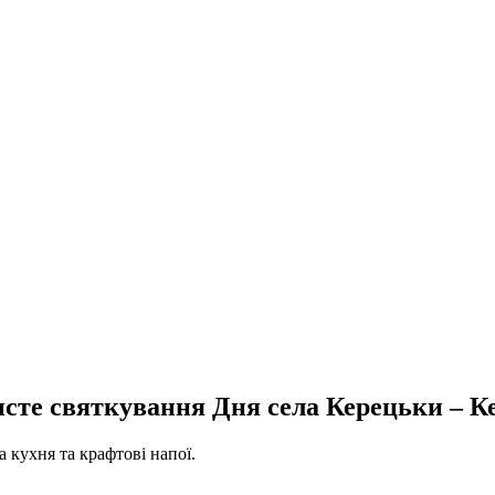
чисте святкування Дня села Керецьки – К
а кухня та крафтові напої.