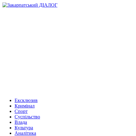
Ексклюзив
Кримінал
Спорт
Суспільство
Влада
Культура
Аналітика