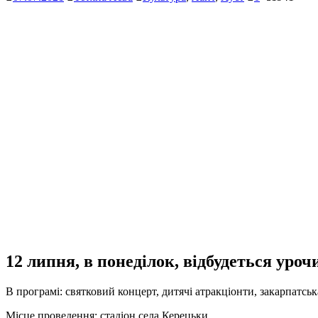
12 липня, в понеділок, відбудеться уро
В програмі: святковий концерт, дитячі атракціонти, закарпатськ
Місце проведення: стадіон села Керецьки