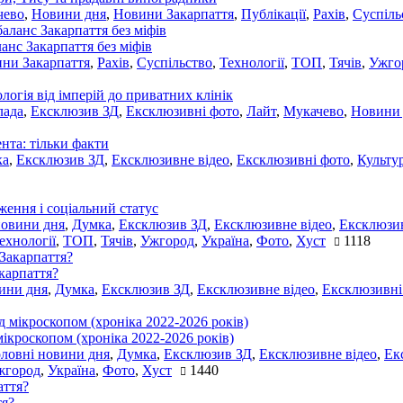
чево
,
Новини дня
,
Новини Закарпаття
,
Публікації
,
Рахів
,
Суспіль
ланс Закарпаття без міфів
ни Закарпаття
,
Рахів
,
Суспільство
,
Технології
,
ТОП
,
Тячів
,
Ужго
ологія від імперій до приватних клінік
лада
,
Ексклюзив ЗД
,
Ексклюзивні фото
,
Лайт
,
Мукачево
,
Новини
нта: тільки факти
ка
,
Ексклюзив ЗД
,
Ексклюзивне відео
,
Ексклюзивні фото
,
Культу
ження і соціальний статус
новини дня
,
Думка
,
Ексклюзив ЗД
,
Ексклюзивне відео
,
Ексклюзив
ехнології
,
ТОП
,
Тячів
,
Ужгород
,
Україна
,
Фото
,
Хуст
1118
акарпаття?
ини дня
,
Думка
,
Ексклюзив ЗД
,
Ексклюзивне відео
,
Ексклюзивні
мікроскопом (хроніка 2022-2026 років)
оловні новини дня
,
Думка
,
Ексклюзив ЗД
,
Ексклюзивне відео
,
Ек
жгород
,
Україна
,
Фото
,
Хуст
1440
тя?