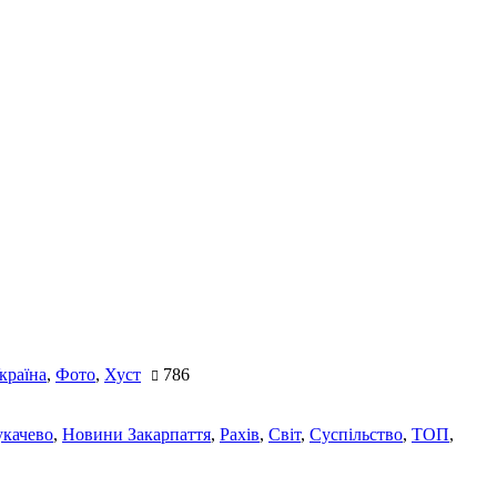
країна
,
Фото
,
Хуст
786
качево
,
Новини Закарпаття
,
Рахів
,
Світ
,
Суспільство
,
ТОП
,