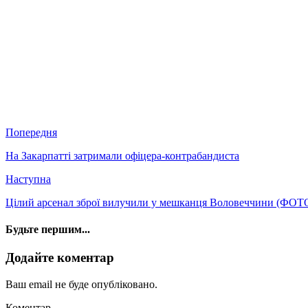
Попередня
На Закарпатті затримали офіцера-контрабандиста
Наступна
Цілий арсенал зброї вилучили у мешканця Воловеччини (ФОТ
Будьте першим...
Додайте коментар
Ваш email не буде опубліковано.
Коментар