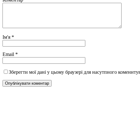
Ім'я
*
Email
*
Зберегти мої дані у цьому браузері для насутпного коменнту