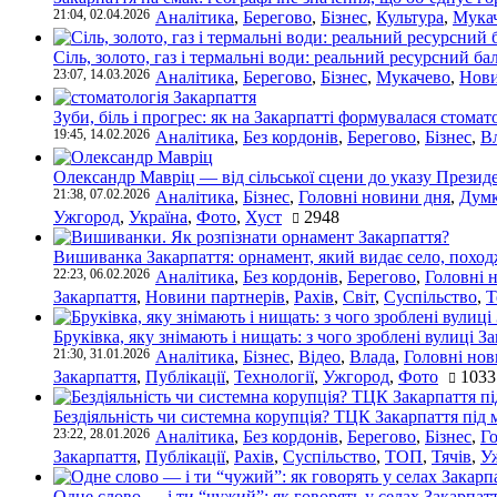
21:04, 02.04.2026
Аналітика
,
Берегово
,
Бізнес
,
Культура
,
Мука
Сіль, золото, газ і термальні води: реальний ресурсний ба
23:07, 14.03.2026
Аналітика
,
Берегово
,
Бізнес
,
Мукачево
,
Нови
Зуби, біль і прогрес: як на Закарпатті формувалася стомат
19:45, 14.02.2026
Аналітика
,
Без кордонів
,
Берегово
,
Бізнес
,
В
Олександр Мавріц — від сільської сцени до указу Президе
21:38, 07.02.2026
Аналітика
,
Бізнес
,
Головні новини дня
,
Дум
Ужгород
,
Україна
,
Фото
,
Хуст
2948
Вишиванка Закарпаття: орнамент, який видає село, поход
22:23, 06.02.2026
Аналітика
,
Без кордонів
,
Берегово
,
Головні 
Закарпаття
,
Новини партнерів
,
Рахів
,
Світ
,
Суспільство
,
Т
Бруківка, яку знімають і нищать: з чого зроблені вулиці З
21:30, 31.01.2026
Аналітика
,
Бізнес
,
Відео
,
Влада
,
Головні нов
Закарпаття
,
Публікації
,
Технології
,
Ужгород
,
Фото
1033
Бездіяльність чи системна корупція? ТЦК Закарпаття під 
23:22, 28.01.2026
Аналітика
,
Без кордонів
,
Берегово
,
Бізнес
,
Г
Закарпаття
,
Публікації
,
Рахів
,
Суспільство
,
ТОП
,
Тячів
,
У
Одне слово — і ти “чужий”: як говорять у селах Закарпат