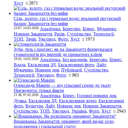
Хуст
2871
Сіль, золото, газ і термальні води: реальний ресурсний
баланс Закарпаття без міфів
23:07, 14.03.2026
Аналітика
,
Берегово
,
Бізнес
,
Мукачево
,
Новини Закарпаття
,
Рахів
,
Суспільство
,
Технології
,
ТОП
,
Тячів
,
Ужгород
,
Фото
,
Хуст
1973
Зуби, біль і прогрес: як на Закарпатті формувалася
стоматологія від імперій до приватних клінік
19:45, 14.02.2026
Аналітика
,
Без кордонів
,
Берегово
,
Бізнес
,
Влада
,
Ексклюзив ЗД
,
Ексклюзивні фото
,
Лайт
,
Мукачево
,
Новини дня
,
Публікації
,
Суспільство
,
Технології
,
Ужгород
,
Фото
983
Олександр Мавріц — від сільської сцени до указу
Президента: тільки факти
21:38, 07.02.2026
Аналітика
,
Бізнес
,
Головні новини дня
,
Думка
,
Ексклюзив ЗД
,
Ексклюзивне відео
,
Ексклюзивні
фото
,
Культура
,
Лайт
,
Новини дня
,
Новини Закарпаття
,
Суспільство
,
ТОП
,
Ужгород
,
Україна
,
Фото
,
Хуст
2943
Вишиванка Закарпаття: орнамент, який видає село,
походження і соціальний статус