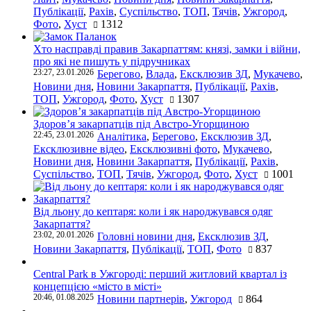
Публікації
,
Рахів
,
Суспільство
,
ТОП
,
Тячів
,
Ужгород
,
Фото
,
Хуст
1312
Хто насправді правив Закарпаттям: князі, замки і війни,
про які не пишуть у підручниках
23:27, 23.01.2026
Берегово
,
Влада
,
Ексклюзив ЗД
,
Мукачево
,
Новини дня
,
Новини Закарпаття
,
Публікації
,
Рахів
,
ТОП
,
Ужгород
,
Фото
,
Хуст
1307
Здоров’я закарпатців під Австро-Угорщиною
22:45, 23.01.2026
Аналітика
,
Берегово
,
Ексклюзив ЗД
,
Ексклюзивне відео
,
Ексклюзивні фото
,
Мукачево
,
Новини дня
,
Новини Закарпаття
,
Публікації
,
Рахів
,
Суспільство
,
ТОП
,
Тячів
,
Ужгород
,
Фото
,
Хуст
1001
Від льону до кептаря: коли і як народжувався одяг
Закарпаття?
23:02, 20.01.2026
Головні новини дня
,
Ексклюзив ЗД
,
Новини Закарпаття
,
Публікації
,
ТОП
,
Фото
837
Central Park в Ужгороді: перший житловий квартал із
концепцією «місто в місті»
20:46, 01.08.2025
Новини партнерів
,
Ужгород
864