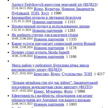
Артист Fedykovych випустив черговий хіт (ВІДЕО)
22:24, 04.11.2024
Відео
,
Культура
,
Новини Закарпаття
,
Публікації
,
ТОП
,
Хуст
1980
Інноваційні підходи в лікуванні безпліддя
2:35, 01.11.2024
Новини партнерів
1315
Неожиданный подход к использованию лапши
2:32, 01.11.2024
Новини партнерів
1283
Як вибрати струни для класичної гітари
16:09, 23.08.2024
Новини партнерів
1335
Какие услуги предлагает сервисный центр Renault
16:08, 23.08.2024
Новини партнерів
1178
Почему стоит купить Skoda Superb
16:06, 23.08.2024
Новини партнерів
1186
Увесь район у небезпеці: Бурхлива річка змила
високовольтну опору (ВІДЕО)
18:27, 10.02.2024
Берегово
,
Відео
,
Суспільство
,
ТОП
4217
“Більше мільйона грн під час війни”: Закарпатський
посадовець задекларував свою зарплату (ФОТО)
14:37, 10.02.2024
Бізнес
,
Мукачево
,
Фото
5886
Ефективність і надійність: обладнання для штанг
обприскувачів від Agroplast для вашого врожаю
22:08, 04.11.2023
Новини партнерів
1003