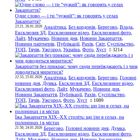
Одне слово — і ти “чужий”: як говорять у селах
Закарпаття?
23:21, 26.01.2026
Аналітика
,
Без кордонів
,
Берегово
,
Влада
,
Ексклюзив ЗД
,
Ексклюзивне відео
,
Ексклюзивні фото
,
Лайт
,
Мукачево
,
Новини дня
,
Новини Закарпаття
,
Новини партнерів
,
Публікації
,
Рахів
,
Світ
,
Суспільство
,
ТОП
,
Тячів
,
Ужгород
,
Україна
,
Фото
,
Хуст
3214
Закарпаття без прикрас: чому сюди переїжджають і з чим
доводиться миритися?
22:33, 25.01.2026
Аналітика
,
Без кордонів
,
Берегово
,
Головні
новини дня
,
Думка
,
Ексклюзив ЗД
,
Ексклюзивне відео
,
Ексклюзивні фото
,
Лайт
,
Мукачево
,
Новини дня
,
Новини Закарпаття
,
Публікації
,
Рахів
,
Суспільство
,
ТОП
,
Тячів
,
Ужгород
,
Фото
,
Хуст
1089
Їжа Закарпаття ХІХ–ХХ століть: що їли в селах, на
полонинах і в містах
21:50, 24.01.2026
Берегово
,
Головні новини дня
,
Думка
,
Ексклюзив ЗД
,
Ексклюзивне відео
,
Ексклюзивні фото
,
Лайт
,
Мукачево
,
Новини дня
,
Новини Закарпаття
,