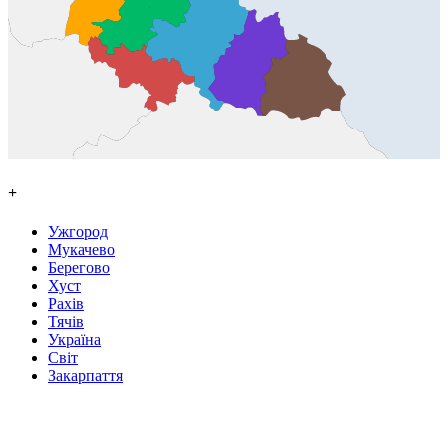
+
Ужгород
Мукачево
Берегово
Хуст
Рахів
Тячів
Україна
Світ
Закарпаття