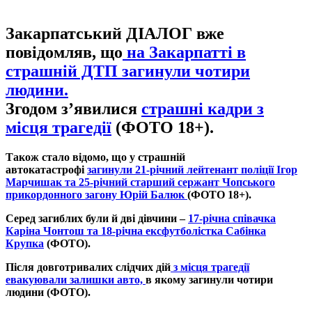
Закарпатський ДІАЛОГ вже
повідомляв, що
на Закарпатті в
страшній ДТП загинули чотири
людини.
Згодом з’явилися
страшні кадри з
місця трагедії
(ФОТО 18+).
Також стало відомо, що у страшній
автокатастрофі
загинули 21-річний лейтенант поліції Ігор
Марчишак та 25-річний старший сержант Чопського
прикордонного загону Юрій Балюк
(ФОТО 18+).
Серед загиблих були й дві дівчини –
17-річна співачка
Каріна Чонтош та 18-річна ексфутболістка Сабінка
Крупка
(ФОТО).
Після довготривалих слідчих дій
з місця трагедії
евакуювали залишки авто,
в якому загинули чотири
людини (ФОТО).