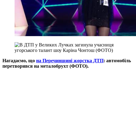
Нагадаємо, що
на Перечинщині жорстка ДТП
: автомобіль
перетворився на металобрухт (ФОТО).