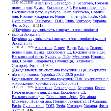
22:23, 06.02.2026
Аналітика
,
Без кордонів
,
Берегово
,
Головні
новини дня
,
Думка
,
Ексклюзив ЗД
,
Ексклюзивне відео
,
Ексклюзивні фото
,
Культура
,
Лайт
,
Мукачево
,
Новини
дня
,
Новини Закарпаття
,
Новини партнерів
,
Рахів
,
Світ
,
Суспільство
,
Технології
,
ТОП
,
Тячів
,
Ужгород
,
Україна
,
Фото
,
Хуст
1113
Бруківка, яку знімають і нищать: з чого зроблені вулиці
Закарпаття?
21:30, 31.01.2026
Аналітика
,
Бізнес
,
Відео
,
Влада
,
Головні
новини дня
,
Думка
,
Ексклюзив ЗД
,
Ексклюзивне відео
,
Ексклюзивні фото
,
Культура
,
Лайт
,
Мукачево
,
Новини
дня
,
Новини Закарпаття
,
Публікації
,
Технології
,
Ужгород
,
Фото
1030
Бездіяльність чи системна корупція? ТЦК Закарпаття під
мікроскопом (хроніка 2022-2026 років)
23:22, 28.01.2026
Аналітика
,
Без кордонів
,
Берегово
,
Бізнес
,
Головні новини дня
,
Думка
,
Ексклюзив ЗД
,
Ексклюзивне відео
,
Ексклюзивні фото
,
Кримінал
,
Мукачево
,
Новини дня
,
Новини Закарпаття
,
Публікації
,
Рахів
,
Суспільство
,
ТОП
,
Тячів
,
Ужгород
,
Україна
,
Фото
,
Хуст
1436