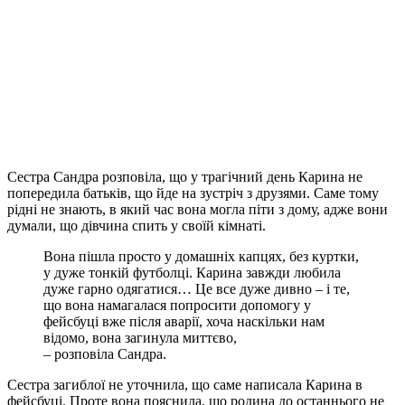
Сестра Сандра розповіла, що у трагічний день Карина не
попередила батьків, що йде на зустріч з друзями. Саме тому
рідні не знають, в який час вона могла піти з дому, адже вони
думали, що дівчина спить у своїй кімнаті.
Вона пішла просто у домашніх капцях, без куртки,
у дуже тонкій футболці. Карина завжди любила
дуже гарно одягатися… Це все дуже дивно – і те,
що вона намагалася попросити допомогу у
фейсбуці вже після аварії, хоча наскільки нам
відомо, вона загинула миттєво,
– розповіла Сандра.
Сестра загиблої не уточнила, що саме написала Карина в
фейсбуці. Проте вона пояснила, що родина до останнього не