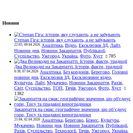
Новини
Степан Гіга: історія, яку слухають, а не забувають
22:05, 09.04.2026
Аналітика
,
Відео
,
Ексклюзив ЗД
,
Лайт
,
Новини дня
,
Новини Закарпаття
,
Публікації
,
Суспільство
,
Ужгород
,
Україна
,
Фото
,
Хуст
785
Два Великодні на Закарпатті. Історія, факти, традиції
0:38, 07.04.2026
Аналітика
,
Без кордонів
,
Берегово
,
Головні
новини дня
,
Ексклюзив ЗД
,
Ексклюзивне відео
,
Культура
,
Лайт
,
Мукачево
,
Новини Закарпаття
,
Рахів
,
Світ
,
Суспільство
,
ТОП
,
Тячів
,
Ужгород
,
Фото
,
Хуст
1382
Закарпаття на смак: географічне значення, що об’єднує
гори, Тису та прадавні виноградники
21:04, 02.04.2026
Аналітика
,
Берегово
,
Бізнес
,
Культура
,
Мукачево
,
Новини дня
,
Новини Закарпаття
,
Публікації
,
Рахів
,
Суспільство
,
Технології
,
Тячів
,
Ужгород
,
Україна
,