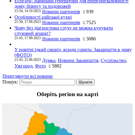
EcoFlow: найкращі генератори для енергонезалежності
дому, бізнесу та подорожей
15:34, 14.10.2023
Новини партнерів
939
Особливості азійської кухні
21:50, 17.09.2023
Новини партнерів
7525
Чому без діагностики слуху не можна купувати
слуховий апарат?
21:45, 17.09.2023
Новини партнерів
3086
У повітрі їдкий сморід, всюди горить: Закарпаття в диму
(ФОТО)
21:43, 21.06.2023
Думка
,
Новини Закарпаття
,
Суспільство
,
Ужгород
,
Фото
5882
Переглянути всі новини
Пошук:
Оберіть регіон на карті