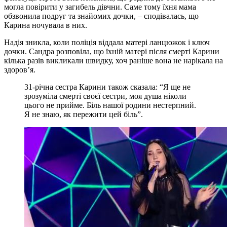
могла повірити у загибель дівчни. Саме тому їхня мама
обзвонила подруг та знайомих дочки, – сподівалась, що
Карина ночувала в них.
Надія зникла, коли поліція віддала матері ланцюжок і ключ
дочки. Сандра розповіла, що їхній матері після смерті Карини
кілька разів викликали швидку, хоч раніше вона не нарікала на
здоров’я.
31-річна сестра Карини також сказала: “Я ще не
зрозуміла смерті своєї сестри, моя душа ніколи
цього не прийме. Біль нашої родини нестерпний.
Я не знаю, як пережити цей біль”.