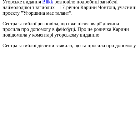
Угорське видання
Blikk
розповіло подробиці загибелі
наймолодшої з загиблих – 17-річної Карини Чонтош, учасниці
проєкту ”Угорщина має талант”.
Сестра загиблої розповіла, що вже після аварії дівчина
просила про допомогу в фейсбуці. Про це родичка Карини
повідомила у коментарі угорському виданню.
Сестра загиблої дівчини заявила, що та просила про допомогу