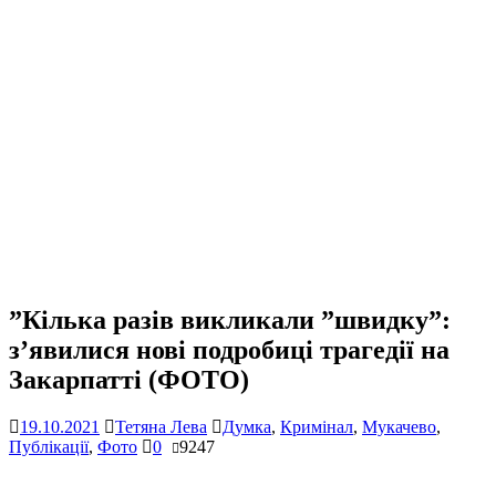
”Кілька разів викликали ”швидку”:
з’явилися нові подробиці трагедії на
Закарпатті (ФОТО)
19.10.2021
Тетяна Лева
Думка
,
Кримінал
,
Мукачево
,
Публікації
,
Фото
0
9247