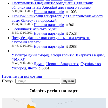
Ефективність і надійність: обладнання для штанг
обприскувачів від Agroplast для вашого врожаю
22:08, 04.11.2023
Новини партнерів
1003
EcoFlow: найкращі генератори для енергонезалежності
дому, бізнесу та подорожей
15:34, 14.10.2023
Новини партнерів
941
Особливості азійської кухні
21:50, 17.09.2023
Новини партнерів
7528
Чому без діагностики слуху не можна купувати
слуховий апарат?
21:45, 17.09.2023
Новини партнерів
3088
У повітрі їдкий сморід, всюди горить: Закарпаття в диму
(ФОТО)
21:43, 21.06.2023
Думка
,
Новини Закарпаття
,
Суспільство
,
Ужгород
,
Фото
5884
Переглянути всі новини
Пошук:
Оберіть регіон на карті