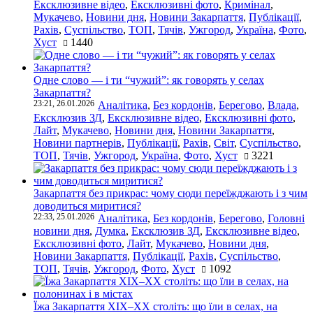
Ексклюзивне відео
,
Ексклюзивні фото
,
Кримінал
,
Мукачево
,
Новини дня
,
Новини Закарпаття
,
Публікації
,
Рахів
,
Суспільство
,
ТОП
,
Тячів
,
Ужгород
,
Україна
,
Фото
,
Хуст
1440
Одне слово — і ти “чужий”: як говорять у селах
Закарпаття?
23:21, 26.01.2026
Аналітика
,
Без кордонів
,
Берегово
,
Влада
,
Ексклюзив ЗД
,
Ексклюзивне відео
,
Ексклюзивні фото
,
Лайт
,
Мукачево
,
Новини дня
,
Новини Закарпаття
,
Новини партнерів
,
Публікації
,
Рахів
,
Світ
,
Суспільство
,
ТОП
,
Тячів
,
Ужгород
,
Україна
,
Фото
,
Хуст
3221
Закарпаття без прикрас: чому сюди переїжджають і з чим
доводиться миритися?
22:33, 25.01.2026
Аналітика
,
Без кордонів
,
Берегово
,
Головні
новини дня
,
Думка
,
Ексклюзив ЗД
,
Ексклюзивне відео
,
Ексклюзивні фото
,
Лайт
,
Мукачево
,
Новини дня
,
Новини Закарпаття
,
Публікації
,
Рахів
,
Суспільство
,
ТОП
,
Тячів
,
Ужгород
,
Фото
,
Хуст
1092
Їжа Закарпаття ХІХ–ХХ століть: що їли в селах, на