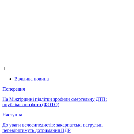
Важлива новина
Попередня
На Міжгірщині підлітки зробили смертельну ДТП:
опубліковано фото (ФОТО)
Наступна
До уваги велосипедистів: закарпатські патрульні
перевірятимуть дотримання ПДР