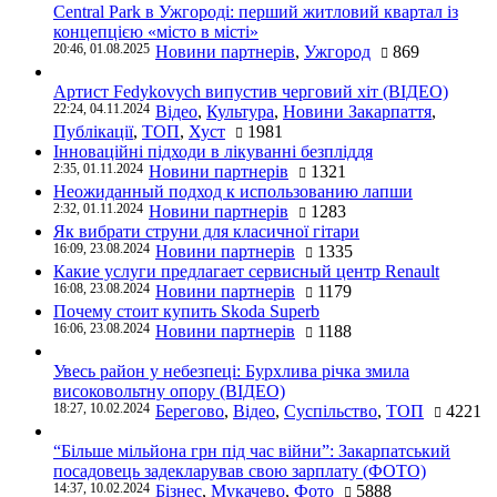
Central Park в Ужгороді: перший житловий квартал із
концепцією «місто в місті»
20:46, 01.08.2025
Новини партнерів
,
Ужгород
869
Артист Fedykovych випустив черговий хіт (ВІДЕО)
22:24, 04.11.2024
Відео
,
Культура
,
Новини Закарпаття
,
Публікації
,
ТОП
,
Хуст
1981
Інноваційні підходи в лікуванні безпліддя
2:35, 01.11.2024
Новини партнерів
1321
Неожиданный подход к использованию лапши
2:32, 01.11.2024
Новини партнерів
1283
Як вибрати струни для класичної гітари
16:09, 23.08.2024
Новини партнерів
1335
Какие услуги предлагает сервисный центр Renault
16:08, 23.08.2024
Новини партнерів
1179
Почему стоит купить Skoda Superb
16:06, 23.08.2024
Новини партнерів
1188
Увесь район у небезпеці: Бурхлива річка змила
високовольтну опору (ВІДЕО)
18:27, 10.02.2024
Берегово
,
Відео
,
Суспільство
,
ТОП
4221
“Більше мільйона грн під час війни”: Закарпатський
посадовець задекларував свою зарплату (ФОТО)
14:37, 10.02.2024
Бізнес
,
Мукачево
,
Фото
5888