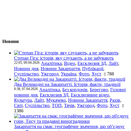
Новини
Степан Гіга: історія, яку слухають, а не забувають
22:05, 09.04.2026
Аналітика
,
Відео
,
Ексклюзив ЗД
,
Лайт
,
Новини дня
,
Новини Закарпаття
,
Публікації
,
Суспільство
,
Ужгород
,
Україна
,
Фото
,
Хуст
788
Два Великодні на Закарпатті. Історія, факти, традиції
0:38, 07.04.2026
Аналітика
,
Без кордонів
,
Берегово
,
Головні
новини дня
,
Ексклюзив ЗД
,
Ексклюзивне відео
,
Культура
,
Лайт
,
Мукачево
,
Новини Закарпаття
,
Рахів
,
Світ
,
Суспільство
,
ТОП
,
Тячів
,
Ужгород
,
Фото
,
Хуст
1386
Закарпаття на смак: географічне значення, що об’єднує