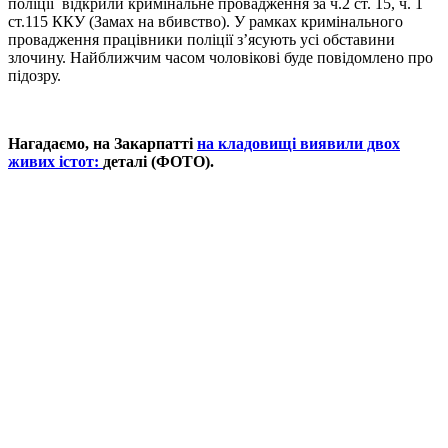
поліції відкрили кримінальне провадження за ч.2 ст. 15, ч. 1
ст.115 ККУ (Замах на вбивство). У рамках кримінального
провадження працівники поліції з’ясують усі обставини
злочину. Найближчим часом чоловікові буде повідомлено про
підозру.
Нагадаємо, на Закарпатті
на кладовищі виявили двох
живих істот:
деталі (ФОТО).