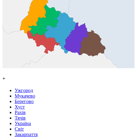
+
Ужгород
Мукачево
Берегово
Хуст
Рахів
Тячів
Україна
Світ
Закарпаття