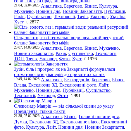
гори, Тису та прадавні виноградники
21:04, 02.04.2026
Аналітика
,
Берегово
,
Бізнес
,
Культура
,
Мукачево
,
Новини дня
,
Новини Закарпаття
,
Публікації
,
Рахів
,
Суспільство
,
Технології
,
Тячів
,
Ужгород
,
Україна
,
Хуст
2877
Сіль, золото, газ і термальні води: реальний ресурсний
баланс Закарпаття без міфів
23:07, 14.03.2026
Аналітика
,
Берегово
,
Бізнес
,
Мукачево
,
Новини Закарпаття
,
Рахів
,
Суспільство
,
Технології
,
ТОП
,
Тячів
,
Ужгород
,
Фото
,
Хуст
1976
Зуби, біль і прогрес: як на Закарпатті формувалася
стоматологія від імперій до приватних клінік
19:45, 14.02.2026
Аналітика
,
Без кордонів
,
Берегово
,
Бізнес
,
Влада
,
Ексклюзив ЗД
,
Ексклюзивні фото
,
Лайт
,
Мукачево
,
Новини дня
,
Публікації
,
Суспільство
,
Технології
,
Ужгород
,
Фото
991
Олександр Мавріц — від сільської сцени до указу
Президента: тільки факти
21:38, 07.02.2026
Аналітика
,
Бізнес
,
Головні новини дня
,
Думка
,
Ексклюзив ЗД
,
Ексклюзивне відео
,
Ексклюзивні
фото
,
Культура
,
Лайт
,
Новини дня
,
Новини Закарпаття
,