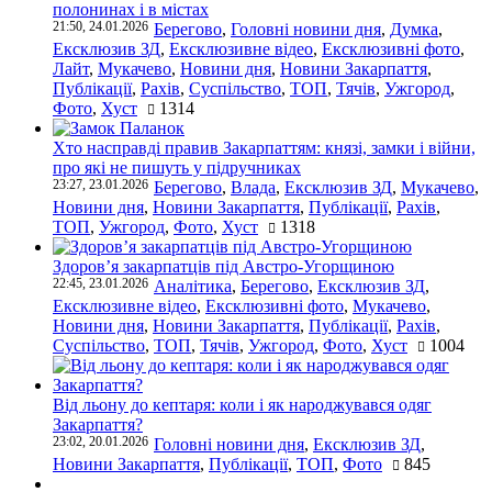
полонинах і в містах
21:50, 24.01.2026
Берегово
,
Головні новини дня
,
Думка
,
Ексклюзив ЗД
,
Ексклюзивне відео
,
Ексклюзивні фото
,
Лайт
,
Мукачево
,
Новини дня
,
Новини Закарпаття
,
Публікації
,
Рахів
,
Суспільство
,
ТОП
,
Тячів
,
Ужгород
,
Фото
,
Хуст
1314
Хто насправді правив Закарпаттям: князі, замки і війни,
про які не пишуть у підручниках
23:27, 23.01.2026
Берегово
,
Влада
,
Ексклюзив ЗД
,
Мукачево
,
Новини дня
,
Новини Закарпаття
,
Публікації
,
Рахів
,
ТОП
,
Ужгород
,
Фото
,
Хуст
1318
Здоров’я закарпатців під Австро-Угорщиною
22:45, 23.01.2026
Аналітика
,
Берегово
,
Ексклюзив ЗД
,
Ексклюзивне відео
,
Ексклюзивні фото
,
Мукачево
,
Новини дня
,
Новини Закарпаття
,
Публікації
,
Рахів
,
Суспільство
,
ТОП
,
Тячів
,
Ужгород
,
Фото
,
Хуст
1004
Від льону до кептаря: коли і як народжувався одяг
Закарпаття?
23:02, 20.01.2026
Головні новини дня
,
Ексклюзив ЗД
,
Новини Закарпаття
,
Публікації
,
ТОП
,
Фото
845