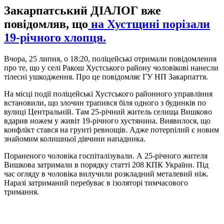
Закарпатський ДІАЛОГ вже
повідомляв, що
на Хустщині порізали
19-річного хлопця.
Вчора, 25 липня, о 18:20, поліцейські отримали повідомлення
про те, що у селі Ракош Хустського району чоловікові нанесли
тілесні ушкодження. Про це повідомляє ГУ НП Закарпаття.
На місці події поліцейські Хустського районного управління
встановили, що злочин трапився біля одного з будинків по
вулиці Центральній. Там 25-річний житель селища Вишково
вдарив ножем у живіт 19-річного хустянина. Виявилося, що
конфлікт стався на грунті ревнощів. Адже потерпілий є новим
знайомим колишньої дівчини нападника.
Пораненого чоловіка госпіталізували. А 25-річного жителя
Вишкова затримали в порядку статті 208 КПК України. Під
час огляду в чоловіка вилучили розкладний металевий ніж.
Наразі затриманий перебуває в ізоляторі тимчасового
тримання.