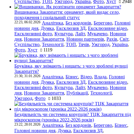
Суспільство
,
ТОП
,
Ужгород
,
Україна
,
Фото
,
Хуст
2948
Вишиванка Закарпаття: орнамент, який видає село,
походження і соціальний статус
22:23, 06.02.2026
Аналітика
,
Без кордонів
,
Берегово
,
Головні
новини дня
,
Думка
,
Ексклюзив ЗД
,
Ексклюзивне відео
,
Ексклюзивні фото
,
Культура
,
Лайт
,
Мукачево
,
Новини
дня
,
Новини Закарпаття
,
Новини партнерів
,
Рахів
,
Світ
,
Суспільство
,
Технології
,
ТОП
,
Тячів
,
Ужгород
,
Україна
,
Фото
,
Хуст
1119
Бруківка, яку знімають і нищать: з чого зроблені вулиці
Закарпаття?
21:30, 31.01.2026
Аналітика
,
Бізнес
,
Відео
,
Влада
,
Головні
новини дня
,
Думка
,
Ексклюзив ЗД
,
Ексклюзивне відео
,
Ексклюзивні фото
,
Культура
,
Лайт
,
Мукачево
,
Новини
дня
,
Новини Закарпаття
,
Публікації
,
Технології
,
Ужгород
,
Фото
1033
Бездіяльність чи системна корупція? ТЦК Закарпаття під
мікроскопом (хроніка 2022-2026 років)
23:22, 28.01.2026
Аналітика
,
Без кордонів
,
Берегово
,
Бізнес
,
Головні новини дня
,
Думка
,
Ексклюзив ЗД
,