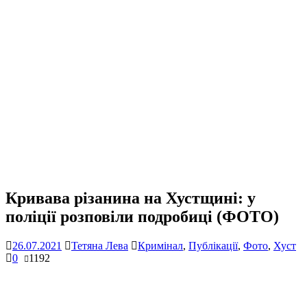
Кривава різанина на Хустщині: у
поліції розповіли подробиці (ФОТО)
26.07.2021
Тетяна Лева
Кримінал
,
Публікації
,
Фото
,
Хуст
0
1192