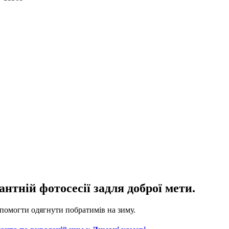
антній фотосесії задля доброї мети.
опомогти одягнути побратимів на зиму.