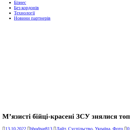
Бізнес
Без кордонів
Технології
Новини партнерів
М’язисті бійці-красені ЗСУ знялися т
13.10.2022
bbodnar813
Лайт
,
Суспільство
,
Україна
,
Фото
0