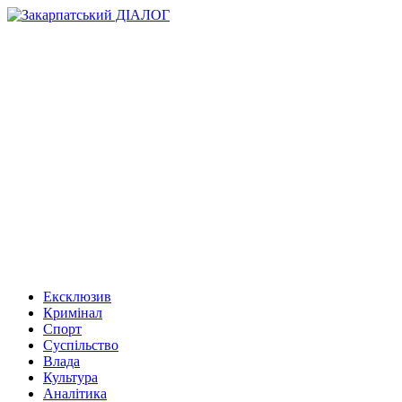
Ексклюзив
Кримінал
Спорт
Суспільство
Влада
Культура
Аналітика