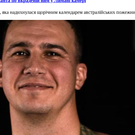
анта по вкраденій ним у Лимані камері
, яка надихнулася щорічним календарем австралійських пожежникі