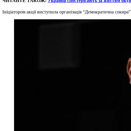
ЧИТАЙТЕ ТАКОЖ:
Українці спостерігають за життям окуп
Ініціатором акції виступила організація “Демократична сокира”