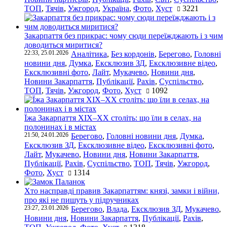
ТОП
,
Тячів
,
Ужгород
,
Україна
,
Фото
,
Хуст
3221
Закарпаття без прикрас: чому сюди переїжджають і з чим
доводиться миритися?
22:33, 25.01.2026
Аналітика
,
Без кордонів
,
Берегово
,
Головні
новини дня
,
Думка
,
Ексклюзив ЗД
,
Ексклюзивне відео
,
Ексклюзивні фото
,
Лайт
,
Мукачево
,
Новини дня
,
Новини Закарпаття
,
Публікації
,
Рахів
,
Суспільство
,
ТОП
,
Тячів
,
Ужгород
,
Фото
,
Хуст
1092
Їжа Закарпаття ХІХ–ХХ століть: що їли в селах, на
полонинах і в містах
21:50, 24.01.2026
Берегово
,
Головні новини дня
,
Думка
,
Ексклюзив ЗД
,
Ексклюзивне відео
,
Ексклюзивні фото
,
Лайт
,
Мукачево
,
Новини дня
,
Новини Закарпаття
,
Публікації
,
Рахів
,
Суспільство
,
ТОП
,
Тячів
,
Ужгород
,
Фото
,
Хуст
1314
Хто насправді правив Закарпаттям: князі, замки і війни,
про які не пишуть у підручниках
23:27, 23.01.2026
Берегово
,
Влада
,
Ексклюзив ЗД
,
Мукачево
,
Новини дня
,
Новини Закарпаття
,
Публікації
,
Рахів
,