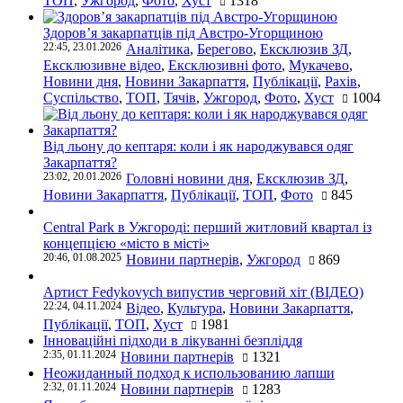
ТОП
,
Ужгород
,
Фото
,
Хуст
1318
Здоров’я закарпатців під Австро-Угорщиною
22:45, 23.01.2026
Аналітика
,
Берегово
,
Ексклюзив ЗД
,
Ексклюзивне відео
,
Ексклюзивні фото
,
Мукачево
,
Новини дня
,
Новини Закарпаття
,
Публікації
,
Рахів
,
Суспільство
,
ТОП
,
Тячів
,
Ужгород
,
Фото
,
Хуст
1004
Від льону до кептаря: коли і як народжувався одяг
Закарпаття?
23:02, 20.01.2026
Головні новини дня
,
Ексклюзив ЗД
,
Новини Закарпаття
,
Публікації
,
ТОП
,
Фото
845
Central Park в Ужгороді: перший житловий квартал із
концепцією «місто в місті»
20:46, 01.08.2025
Новини партнерів
,
Ужгород
869
Артист Fedykovych випустив черговий хіт (ВІДЕО)
22:24, 04.11.2024
Відео
,
Культура
,
Новини Закарпаття
,
Публікації
,
ТОП
,
Хуст
1981
Інноваційні підходи в лікуванні безпліддя
2:35, 01.11.2024
Новини партнерів
1321
Неожиданный подход к использованию лапши
2:32, 01.11.2024
Новини партнерів
1283