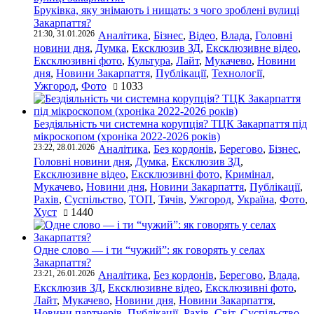
Бруківка, яку знімають і нищать: з чого зроблені вулиці
Закарпаття?
21:30, 31.01.2026
Аналітика
,
Бізнес
,
Відео
,
Влада
,
Головні
новини дня
,
Думка
,
Ексклюзив ЗД
,
Ексклюзивне відео
,
Ексклюзивні фото
,
Культура
,
Лайт
,
Мукачево
,
Новини
дня
,
Новини Закарпаття
,
Публікації
,
Технології
,
Ужгород
,
Фото
1033
Бездіяльність чи системна корупція? ТЦК Закарпаття під
мікроскопом (хроніка 2022-2026 років)
23:22, 28.01.2026
Аналітика
,
Без кордонів
,
Берегово
,
Бізнес
,
Головні новини дня
,
Думка
,
Ексклюзив ЗД
,
Ексклюзивне відео
,
Ексклюзивні фото
,
Кримінал
,
Мукачево
,
Новини дня
,
Новини Закарпаття
,
Публікації
,
Рахів
,
Суспільство
,
ТОП
,
Тячів
,
Ужгород
,
Україна
,
Фото
,
Хуст
1440
Одне слово — і ти “чужий”: як говорять у селах
Закарпаття?
23:21, 26.01.2026
Аналітика
,
Без кордонів
,
Берегово
,
Влада
,
Ексклюзив ЗД
,
Ексклюзивне відео
,
Ексклюзивні фото
,
Лайт
,
Мукачево
,
Новини дня
,
Новини Закарпаття
,
Новини партнерів
,
Публікації
,
Рахів
,
Світ
,
Суспільство
,