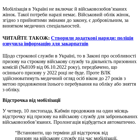
Мобілізація в Україні не включає й військовозобов’язаних
жінок. Такої потреби наразі немає. Військовий облік жінок,
згідно з прийнятими змінами до закону, є добровільним, за
винятком медичних спеціальностей.
ЧИТАЙТЕ ТАКОЖ:
Створили додаткові наряди: поліція
озвучила інформацію для закарпатців
Щодо строкової служби в Україні, то в Законі про особливості
призову на строкову військову службу та діяльність призовних
комісій (№8109 від 06.10.2022 року), передбачено, що
осіннього призову у 2022 році не буде. Проте ВЛК
здійснюватимуть медичний огляд осіб віком до 27 років з
метою продовження їхнього перебування на обліку або зняття
з обліку.
Відстрочка від мобілізації
У четвер, 10 листопада, Кабмін продовжив на один місяць
відстрочку від призову на військову службу для заброньованих
військовозобов’язаних. Пролонгація відбудеться автоматично.
“Встановити, що терміни дії відстрочок від
призову на військову службу під час мобілізації,