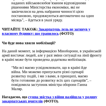
наданих військовозобов’язаним відповідними
рішеннями Міністерства економіки, які не
закінчилися на день набрання чинності цією
постановою, продовжуються автоматично на один
місяць”, – йдеться в указі уряду.
ЧИТАЙТЕ ТАКОЖ:
Закарпатець ледь не загинув у
власному будинку: що трапилось
(ФОТО)
Чи буде нова хвиля мобілізації?
На даний момент, за інформацією Міноборони, в українській
армії вистачає людей, але у разі зміни ситуації на лінії фронту
в країні може бути проведена додаткова мобілізація.
“Ми всі маємо усвідомлювати, що в країні йде
війна. Ми можемо припускати різні сценарії
розвитку подій, і ми з вами, в принципі, маємо
бути готовими до розвитку всіх цих сценаріїв”, –
повідомила заступник міністра оборони Ганна
Маляр.
Нагадаємо, що
сумна звістка з війни надійшла у родину
закарпатських вчителів
(ФОТО).