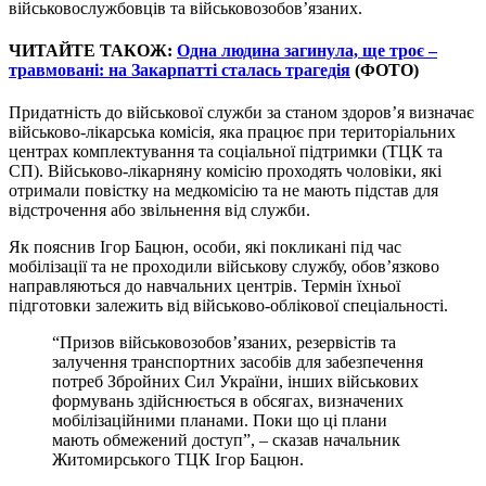
військовослужбовців та військовозобов’язаних.
ЧИТАЙТЕ ТАКОЖ:
Одна людина загинула, ще троє –
травмовані: на Закарпатті сталась трагедія
(ФОТО)
Придатність до військової служби за станом здоров’я визначає
військово-лікарська комісія, яка працює при територіальних
центрах комплектування та соціальної підтримки (ТЦК та
СП). Військово-лікарняну комісію проходять чоловіки, які
отримали повістку на медкомісію та не мають підстав для
відстрочення або звільнення від служби.
Як пояснив Ігор Бацюн, особи, які покликані під час
мобілізації та не проходили військову службу, обов’язково
направляються до навчальних центрів. Термін їхньої
підготовки залежить від військово-облікової спеціальності.
“Призов військовозобов’язаних, резервістів та
залучення транспортних засобів для забезпечення
потреб Збройних Сил України, інших військових
формувань здійснюється в обсягах, визначених
мобілізаційними планами. Поки що ці плани
мають обмежений доступ”, – сказав начальник
Житомирського ТЦК Ігор Бацюн.