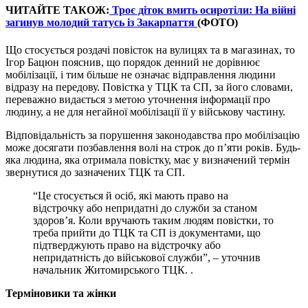
ЧИТАЙТЕ ТАКОЖ:
Троє діток вмить осиротіли: На війні
загинув молодий татусь із Закарпаття
(ФОТО)
Що стосується роздачі повісток на вулицях та в магазинах, то
Ігор Бацюн пояснив, що порядок денний не дорівнює
мобілізації, і тим більше не означає відправлення людини
відразу на передову. Повістка у ТЦК та СП, за його словами,
переважно видається з метою уточнення інформації про
людину, а не для негайної мобілізації її у військову частину.
Відповідальність за порушення законодавства про мобілізацію
може досягати позбавлення волі на строк до п’яти років. Будь-
яка людина, яка отримала повістку, має у визначений термін
звернутися до зазначених ТЦК та СП.
“Це стосується й осіб, які мають право на
відстрочку або непридатні до служби за станом
здоров’я. Коли вручають таким людям повістки, то
треба прийти до ТЦК та СП із документами, що
підтверджують право на відстрочку або
непридатність до військової служби”, – уточнив
начальник Житомирського ТЦК. .
Терміновики та жінки