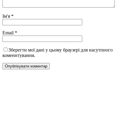
Ім'я
*
Email
*
Зберегти мої дані у цьому браузері для насутпного
коменнтування.