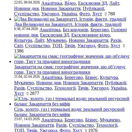
22:05, 09.04.2026
Аналітика
,
Відео
,
Ексклюзив ЗД
,
Лайт
,
Новини дня
,
Новини Закарпаття
,
Публікації
,
Суспільство
,
Ужгород
,
Україна
,
Фото
,
Хуст
788
Два Великодні на Закарпатті. Історія, факти, традиції
0:38, 07.04.2026
Аналітика
,
Без кордонів
,
Берегово
,
Головні
новини дня
,
Ексклюзив ЗД
,
Ексклюзивне відео
,
Культура
,
Лайт
,
Мукачево
,
Новини Закарпаття
,
Рахів
,
Світ
,
Суспільство
,
ТОП
,
Тячів
,
Ужгород
,
Фото
,
Хуст
1386
Закарпаття на смак: географічне значення, що об’єднує
гори, Тису та прадавні виноградники
21:04, 02.04.2026
Аналітика
,
Берегово
,
Бізнес
,
Культура
,
Мукачево
,
Новини дня
,
Новини Закарпаття
,
Публікації
,
Рахів
,
Суспільство
,
Технології
,
Тячів
,
Ужгород
,
Україна
,
Хуст
2877
Сіль, золото, газ і термальні води: реальний ресурсний
баланс Закарпаття без міфів
23:07, 14.03.2026
Аналітика
,
Берегово
,
Бізнес
,
Мукачево
,
Новини Закарпаття
,
Рахів
,
Суспільство
,
Технології
,
ТОП
,
Тячів
,
Ужгород
,
Фото
,
Хуст
1976