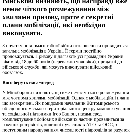
Військові визнають, що насправді вже
немає чіткого розмежування між
хвилями призову, проте є секретні
плани мобілізації, які необхідно
виконувати.
З початку повномасштабної війни оголошено та проводиться
загальна мобілізація в Україні. Її термін постійно
продовжується. Призову підлягають усі громадяни України
віком від 18 до 60 років (переважно чоловіки), придатні до
військової служби, які можуть виконувати військовий
обов’язок.
Кого беруть насамперед
У Міноборони визнають, що вже немає чіткого розмежування
між чотирма хвилями мобілізації. Однак є мобілізаційні плани,
що засекречені. Як повідомив начальник Житомирського
об’єднаного міського територіального центру комплектування
та соціальної підтримки Ігор Бацюн, насамперед
комплектування бойових військових частин провадиться за
рахунок резервістів, колишніх учасників АТО та ООС, з
поступовим нарощуванням чисельності підрозділів за рахунок