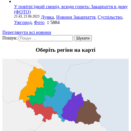
У повітрі їдкий сморід, всюди горить: Закарпаття в диму
(ФОТО)
21:43, 21.06.2023
Думка
,
Новини Закарпаття
,
Суспільство
,
Ужгород
,
Фото
5884
Переглянути всі новини
Пошук:
Оберіть регіон на карті