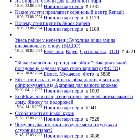
Як вибрати струни для класичної гітари
16:09, 23.08.2024
Новини партнерів
1335
Какие услуги предлагает сервисный центр Renault
16:08, 23.08.2024
Новини партнерів
1179
Почему стоит купить Skoda Superb
16:06, 23.08.2024
Новини партнерів
1188
Увесь район у небезпеці: Бурхлива річка змила
високовольтну опору (ВІДЕО)
18:27, 10.02.2024
Берегово
,
Відео
,
Суспільство
,
ТОП
4221
“Більше мільйона грн під час війни”: Закарпатський
посадовець задекларував свою зарплату (ФОТО)
14:37, 10.02.2024
Бізнес
,
Мукачево
,
Фото
5888
Ефективність і надійність: обладнання для штанг
обприскувачів від Agroplast для вашого врожаю
22:08, 04.11.2023
Новини партнерів
1003
EcoFlow: найкращі генератори для енергонезалежності
дому, бізнесу та подорожей
15:34, 14.10.2023
Новини партнерів
941
Особливості азійської кухні
21:50, 17.09.2023
Новини партнерів
7528
Чому без діагностики слуху не можна купувати
слуховий апарат?
21:45, 17.09.2023
Новини партнерів
3088