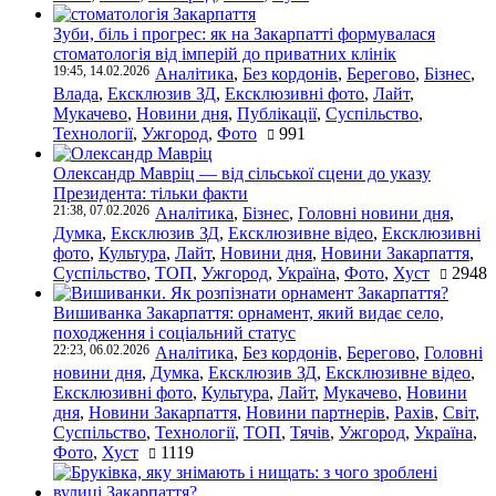
Зуби, біль і прогрес: як на Закарпатті формувалася
стоматологія від імперій до приватних клінік
19:45, 14.02.2026
Аналітика
,
Без кордонів
,
Берегово
,
Бізнес
,
Влада
,
Ексклюзив ЗД
,
Ексклюзивні фото
,
Лайт
,
Мукачево
,
Новини дня
,
Публікації
,
Суспільство
,
Технології
,
Ужгород
,
Фото
991
Олександр Мавріц — від сільської сцени до указу
Президента: тільки факти
21:38, 07.02.2026
Аналітика
,
Бізнес
,
Головні новини дня
,
Думка
,
Ексклюзив ЗД
,
Ексклюзивне відео
,
Ексклюзивні
фото
,
Культура
,
Лайт
,
Новини дня
,
Новини Закарпаття
,
Суспільство
,
ТОП
,
Ужгород
,
Україна
,
Фото
,
Хуст
2948
Вишиванка Закарпаття: орнамент, який видає село,
походження і соціальний статус
22:23, 06.02.2026
Аналітика
,
Без кордонів
,
Берегово
,
Головні
новини дня
,
Думка
,
Ексклюзив ЗД
,
Ексклюзивне відео
,
Ексклюзивні фото
,
Культура
,
Лайт
,
Мукачево
,
Новини
дня
,
Новини Закарпаття
,
Новини партнерів
,
Рахів
,
Світ
,
Суспільство
,
Технології
,
ТОП
,
Тячів
,
Ужгород
,
Україна
,
Фото
,
Хуст
1119