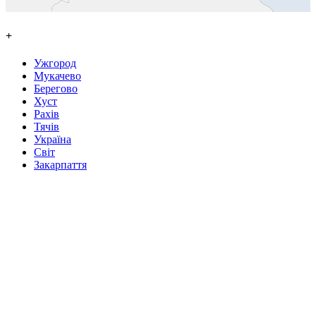
+
Ужгород
Мукачево
Берегово
Хуст
Рахів
Тячів
Україна
Світ
Закарпаття