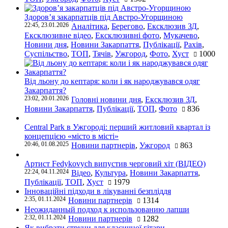
Здоров’я закарпатців під Австро-Угорщиною
22:45, 23.01.2026
Аналітика
,
Берегово
,
Ексклюзив ЗД
,
Ексклюзивне відео
,
Ексклюзивні фото
,
Мукачево
,
Новини дня
,
Новини Закарпаття
,
Публікації
,
Рахів
,
Суспільство
,
ТОП
,
Тячів
,
Ужгород
,
Фото
,
Хуст
1000
Від льону до кептаря: коли і як народжувався одяг
Закарпаття?
23:02, 20.01.2026
Головні новини дня
,
Ексклюзив ЗД
,
Новини Закарпаття
,
Публікації
,
ТОП
,
Фото
836
Central Park в Ужгороді: перший житловий квартал із
концепцією «місто в місті»
20:46, 01.08.2025
Новини партнерів
,
Ужгород
863
Артист Fedykovych випустив черговий хіт (ВІДЕО)
22:24, 04.11.2024
Відео
,
Культура
,
Новини Закарпаття
,
Публікації
,
ТОП
,
Хуст
1979
Інноваційні підходи в лікуванні безпліддя
2:35, 01.11.2024
Новини партнерів
1314
Неожиданный подход к использованию лапши
2:32, 01.11.2024
Новини партнерів
1282
Як вибрати струни для класичної гітари