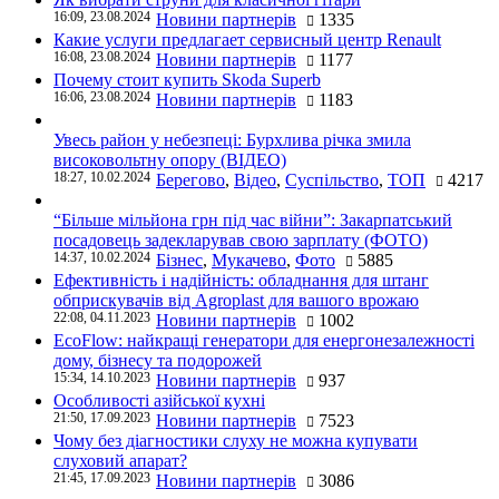
16:09, 23.08.2024
Новини партнерів
1335
Какие услуги предлагает сервисный центр Renault
16:08, 23.08.2024
Новини партнерів
1177
Почему стоит купить Skoda Superb
16:06, 23.08.2024
Новини партнерів
1183
Увесь район у небезпеці: Бурхлива річка змила
високовольтну опору (ВІДЕО)
18:27, 10.02.2024
Берегово
,
Відео
,
Суспільство
,
ТОП
4217
“Більше мільйона грн під час війни”: Закарпатський
посадовець задекларував свою зарплату (ФОТО)
14:37, 10.02.2024
Бізнес
,
Мукачево
,
Фото
5885
Ефективність і надійність: обладнання для штанг
обприскувачів від Agroplast для вашого врожаю
22:08, 04.11.2023
Новини партнерів
1002
EcoFlow: найкращі генератори для енергонезалежності
дому, бізнесу та подорожей
15:34, 14.10.2023
Новини партнерів
937
Особливості азійської кухні
21:50, 17.09.2023
Новини партнерів
7523
Чому без діагностики слуху не можна купувати
слуховий апарат?
21:45, 17.09.2023
Новини партнерів
3086