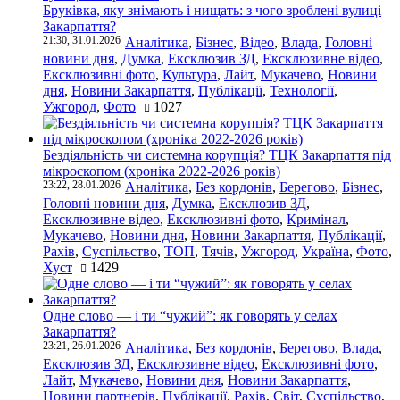
Бруківка, яку знімають і нищать: з чого зроблені вулиці
Закарпаття?
21:30, 31.01.2026
Аналітика
,
Бізнес
,
Відео
,
Влада
,
Головні
новини дня
,
Думка
,
Ексклюзив ЗД
,
Ексклюзивне відео
,
Ексклюзивні фото
,
Культура
,
Лайт
,
Мукачево
,
Новини
дня
,
Новини Закарпаття
,
Публікації
,
Технології
,
Ужгород
,
Фото
1027
Бездіяльність чи системна корупція? ТЦК Закарпаття під
мікроскопом (хроніка 2022-2026 років)
23:22, 28.01.2026
Аналітика
,
Без кордонів
,
Берегово
,
Бізнес
,
Головні новини дня
,
Думка
,
Ексклюзив ЗД
,
Ексклюзивне відео
,
Ексклюзивні фото
,
Кримінал
,
Мукачево
,
Новини дня
,
Новини Закарпаття
,
Публікації
,
Рахів
,
Суспільство
,
ТОП
,
Тячів
,
Ужгород
,
Україна
,
Фото
,
Хуст
1429
Одне слово — і ти “чужий”: як говорять у селах
Закарпаття?
23:21, 26.01.2026
Аналітика
,
Без кордонів
,
Берегово
,
Влада
,
Ексклюзив ЗД
,
Ексклюзивне відео
,
Ексклюзивні фото
,
Лайт
,
Мукачево
,
Новини дня
,
Новини Закарпаття
,
Новини партнерів
,
Публікації
,
Рахів
,
Світ
,
Суспільство
,