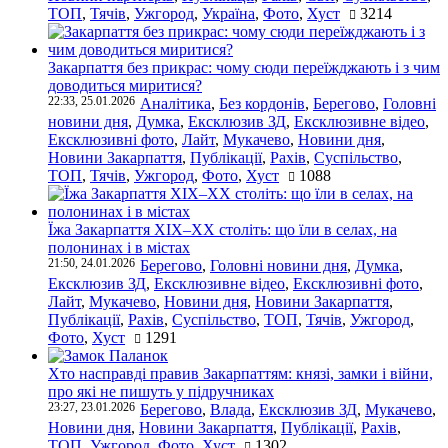
ТОП
,
Тячів
,
Ужгород
,
Україна
,
Фото
,
Хуст
3214
Закарпаття без прикрас: чому сюди переїжджають і з чим
доводиться миритися?
22:33, 25.01.2026
Аналітика
,
Без кордонів
,
Берегово
,
Головні
новини дня
,
Думка
,
Ексклюзив ЗД
,
Ексклюзивне відео
,
Ексклюзивні фото
,
Лайт
,
Мукачево
,
Новини дня
,
Новини Закарпаття
,
Публікації
,
Рахів
,
Суспільство
,
ТОП
,
Тячів
,
Ужгород
,
Фото
,
Хуст
1088
Їжа Закарпаття ХІХ–ХХ століть: що їли в селах, на
полонинах і в містах
21:50, 24.01.2026
Берегово
,
Головні новини дня
,
Думка
,
Ексклюзив ЗД
,
Ексклюзивне відео
,
Ексклюзивні фото
,
Лайт
,
Мукачево
,
Новини дня
,
Новини Закарпаття
,
Публікації
,
Рахів
,
Суспільство
,
ТОП
,
Тячів
,
Ужгород
,
Фото
,
Хуст
1291
Хто насправді правив Закарпаттям: князі, замки і війни,
про які не пишуть у підручниках
23:27, 23.01.2026
Берегово
,
Влада
,
Ексклюзив ЗД
,
Мукачево
,
Новини дня
,
Новини Закарпаття
,
Публікації
,
Рахів
,
ТОП
,
Ужгород
,
Фото
,
Хуст
1302