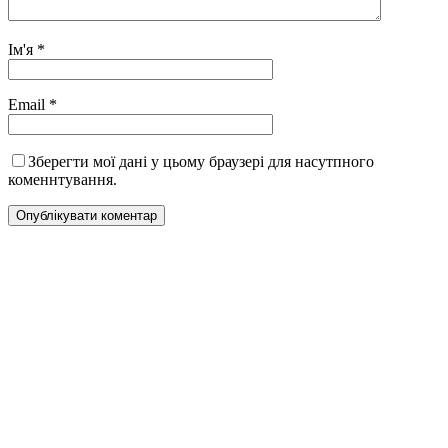
Ім'я
*
Email
*
Зберегти мої дані у цьому браузері для насутпного
коменнтування.