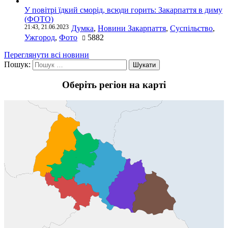
У повітрі їдкий сморід, всюди горить: Закарпаття в диму
(ФОТО)
21:43, 21.06.2023
Думка
,
Новини Закарпаття
,
Суспільство
,
Ужгород
,
Фото
5882
Переглянути всі новини
Пошук:
Оберіть регіон на карті