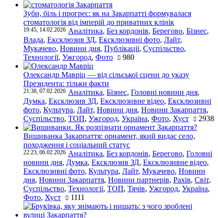
Зуби, біль і прогрес: як на Закарпатті формувалася
стоматологія від імперій до приватних клінік
19:45, 14.02.2026
Аналітика
,
Без кордонів
,
Берегово
,
Бізнес
,
Влада
,
Ексклюзив ЗД
,
Ексклюзивні фото
,
Лайт
,
Мукачево
,
Новини дня
,
Публікації
,
Суспільство
,
Технології
,
Ужгород
,
Фото
980
Олександр Мавріц — від сільської сцени до указу
Президента: тільки факти
21:38, 07.02.2026
Аналітика
,
Бізнес
,
Головні новини дня
,
Думка
,
Ексклюзив ЗД
,
Ексклюзивне відео
,
Ексклюзивні
фото
,
Культура
,
Лайт
,
Новини дня
,
Новини Закарпаття
,
Суспільство
,
ТОП
,
Ужгород
,
Україна
,
Фото
,
Хуст
2938
Вишиванка Закарпаття: орнамент, який видає село,
походження і соціальний статус
22:23, 06.02.2026
Аналітика
,
Без кордонів
,
Берегово
,
Головні
новини дня
,
Думка
,
Ексклюзив ЗД
,
Ексклюзивне відео
,
Ексклюзивні фото
,
Культура
,
Лайт
,
Мукачево
,
Новини
дня
,
Новини Закарпаття
,
Новини партнерів
,
Рахів
,
Світ
,
Суспільство
,
Технології
,
ТОП
,
Тячів
,
Ужгород
,
Україна
,
Фото
,
Хуст
1111