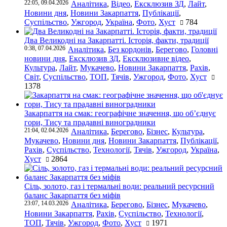
22:05, 09.04.2026
Аналітика
,
Відео
,
Ексклюзив ЗД
,
Лайт
,
Новини дня
,
Новини Закарпаття
,
Публікації
,
Суспільство
,
Ужгород
,
Україна
,
Фото
,
Хуст
784
Два Великодні на Закарпатті. Історія, факти, традиції
0:38, 07.04.2026
Аналітика
,
Без кордонів
,
Берегово
,
Головні
новини дня
,
Ексклюзив ЗД
,
Ексклюзивне відео
,
Культура
,
Лайт
,
Мукачево
,
Новини Закарпаття
,
Рахів
,
Світ
,
Суспільство
,
ТОП
,
Тячів
,
Ужгород
,
Фото
,
Хуст
1378
Закарпаття на смак: географічне значення, що об’єднує
гори, Тису та прадавні виноградники
21:04, 02.04.2026
Аналітика
,
Берегово
,
Бізнес
,
Культура
,
Мукачево
,
Новини дня
,
Новини Закарпаття
,
Публікації
,
Рахів
,
Суспільство
,
Технології
,
Тячів
,
Ужгород
,
Україна
,
Хуст
2864
Сіль, золото, газ і термальні води: реальний ресурсний
баланс Закарпаття без міфів
23:07, 14.03.2026
Аналітика
,
Берегово
,
Бізнес
,
Мукачево
,
Новини Закарпаття
,
Рахів
,
Суспільство
,
Технології
,
ТОП
,
Тячів
,
Ужгород
,
Фото
,
Хуст
1971