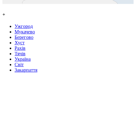
+
Ужгород
Мукачево
Берегово
Хуст
Рахів
Тячів
Україна
Світ
Закарпаття