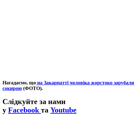
Нагадаємо, що
на Закарпатті чоловіка жорстоко зарубали
сокирою
(ФОТО).
Слідкуйте за нами
у
Facebook
та
Youtube