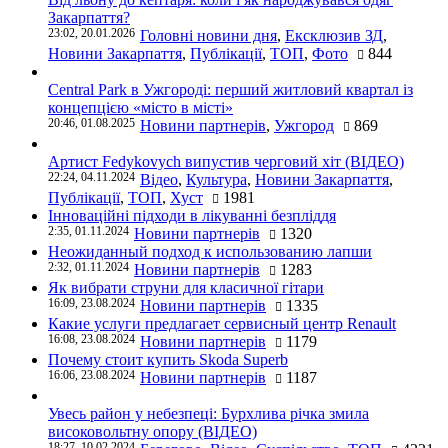
Закарпаття?
23:02, 20.01.2026
Головні новини дня
,
Ексклюзив ЗД
,
Новини Закарпаття
,
Публікації
,
ТОП
,
Фото
844
Central Park в Ужгороді: перший житловий квартал із
концепцією «місто в місті»
20:46, 01.08.2025
Новини партнерів
,
Ужгород
869
Артист Fedykovych випустив черговий хіт (ВІДЕО)
22:24, 04.11.2024
Відео
,
Культура
,
Новини Закарпаття
,
Публікації
,
ТОП
,
Хуст
1981
Інноваційні підходи в лікуванні безпліддя
2:35, 01.11.2024
Новини партнерів
1320
Неожиданный подход к использованию лапши
2:32, 01.11.2024
Новини партнерів
1283
Як вибрати струни для класичної гітари
16:09, 23.08.2024
Новини партнерів
1335
Какие услуги предлагает сервисный центр Renault
16:08, 23.08.2024
Новини партнерів
1179
Почему стоит купить Skoda Superb
16:06, 23.08.2024
Новини партнерів
1187
Увесь район у небезпеці: Бурхлива річка змила
високовольтну опору (ВІДЕО)
18:27, 10.02.2024