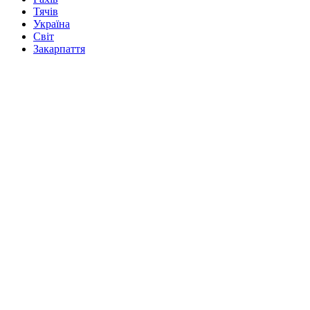
Тячів
Україна
Світ
Закарпаття