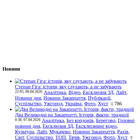
Новини
Степан Гіга: історія, яку слухають, а не забувають
22:05, 09.04.2026
Аналітика
,
Відео
,
Ексклюзив ЗД
,
Лайт
,
Новини дня
,
Новини Закарпаття
,
Публікації
,
Суспільство
,
Ужгород
,
Україна
,
Фото
,
Хуст
786
Два Великодні на Закарпатті. Історія, факти, традиції
0:38, 07.04.2026
Аналітика
,
Без кордонів
,
Берегово
,
Головні
новини дня
,
Ексклюзив ЗД
,
Ексклюзивне відео
,
Культура
,
Лайт
,
Мукачево
,
Новини Закарпаття
,
Рахів
,
Світ
,
Суспільство
,
ТОП
,
Тячів
,
Ужгород
,
Фото
,
Хуст