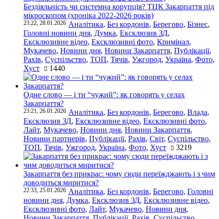
Бездіяльність чи системна корупція? ТЦК Закарпаття під
мікроскопом (хроніка 2022-2026 років)
23:22, 28.01.2026
Аналітика
,
Без кордонів
,
Берегово
,
Бізнес
,
Головні новини дня
,
Думка
,
Ексклюзив ЗД
,
Ексклюзивне відео
,
Ексклюзивні фото
,
Кримінал
,
Мукачево
,
Новини дня
,
Новини Закарпаття
,
Публікації
,
Рахів
,
Суспільство
,
ТОП
,
Тячів
,
Ужгород
,
Україна
,
Фото
,
Хуст
1440
Одне слово — і ти “чужий”: як говорять у селах
Закарпаття?
23:21, 26.01.2026
Аналітика
,
Без кордонів
,
Берегово
,
Влада
,
Ексклюзив ЗД
,
Ексклюзивне відео
,
Ексклюзивні фото
,
Лайт
,
Мукачево
,
Новини дня
,
Новини Закарпаття
,
Новини партнерів
,
Публікації
,
Рахів
,
Світ
,
Суспільство
,
ТОП
,
Тячів
,
Ужгород
,
Україна
,
Фото
,
Хуст
3219
Закарпаття без прикрас: чому сюди переїжджають і з чим
доводиться миритися?
22:33, 25.01.2026
Аналітика
,
Без кордонів
,
Берегово
,
Головні
новини дня
,
Думка
,
Ексклюзив ЗД
,
Ексклюзивне відео
,
Ексклюзивні фото
,
Лайт
,
Мукачево
,
Новини дня
,
Новини Закарпаття
,
Публікації
,
Рахів
,
Суспільство
,