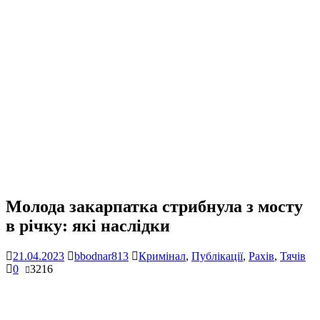
Молода закарпатка стрибнула з мосту
в річку: які наслідки
21.04.2023
bbodnar813
Кримінал
,
Публікації
,
Рахів
,
Тячів
0
3216