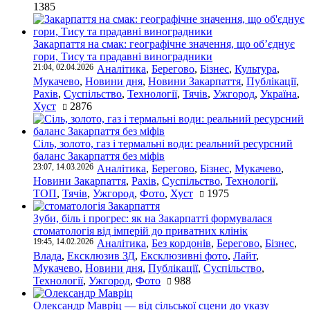
1385
Закарпаття на смак: географічне значення, що об’єднує
гори, Тису та прадавні виноградники
21:04, 02.04.2026
Аналітика
,
Берегово
,
Бізнес
,
Культура
,
Мукачево
,
Новини дня
,
Новини Закарпаття
,
Публікації
,
Рахів
,
Суспільство
,
Технології
,
Тячів
,
Ужгород
,
Україна
,
Хуст
2876
Сіль, золото, газ і термальні води: реальний ресурсний
баланс Закарпаття без міфів
23:07, 14.03.2026
Аналітика
,
Берегово
,
Бізнес
,
Мукачево
,
Новини Закарпаття
,
Рахів
,
Суспільство
,
Технології
,
ТОП
,
Тячів
,
Ужгород
,
Фото
,
Хуст
1975
Зуби, біль і прогрес: як на Закарпатті формувалася
стоматологія від імперій до приватних клінік
19:45, 14.02.2026
Аналітика
,
Без кордонів
,
Берегово
,
Бізнес
,
Влада
,
Ексклюзив ЗД
,
Ексклюзивні фото
,
Лайт
,
Мукачево
,
Новини дня
,
Публікації
,
Суспільство
,
Технології
,
Ужгород
,
Фото
988
Олександр Мавріц — від сільської сцени до указу