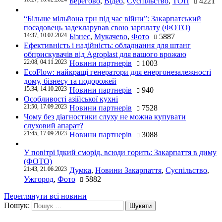
Берегово
,
Відео
,
Суспільство
,
ТОП
4221
“Більше мільйона грн під час війни”: Закарпатський
посадовець задекларував свою зарплату (ФОТО)
14:37, 10.02.2024
Бізнес
,
Мукачево
,
Фото
5887
Ефективність і надійність: обладнання для штанг
обприскувачів від Agroplast для вашого врожаю
22:08, 04.11.2023
Новини партнерів
1003
EcoFlow: найкращі генератори для енергонезалежності
дому, бізнесу та подорожей
15:34, 14.10.2023
Новини партнерів
940
Особливості азійської кухні
21:50, 17.09.2023
Новини партнерів
7528
Чому без діагностики слуху не можна купувати
слуховий апарат?
21:45, 17.09.2023
Новини партнерів
3088
У повітрі їдкий сморід, всюди горить: Закарпаття в диму
(ФОТО)
21:43, 21.06.2023
Думка
,
Новини Закарпаття
,
Суспільство
,
Ужгород
,
Фото
5882
Переглянути всі новини
Пошук: