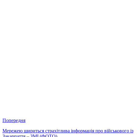
Попередня
Мережею шириться страхітлива інформація про військового із
Закарпаття – ЗМІ (ФОТО)