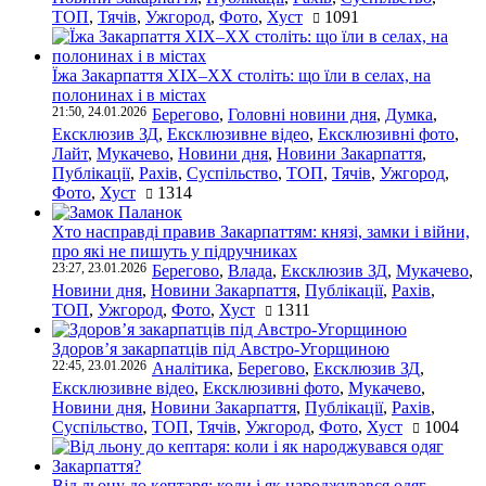
ТОП
,
Тячів
,
Ужгород
,
Фото
,
Хуст
1091
Їжа Закарпаття ХІХ–ХХ століть: що їли в селах, на
полонинах і в містах
21:50, 24.01.2026
Берегово
,
Головні новини дня
,
Думка
,
Ексклюзив ЗД
,
Ексклюзивне відео
,
Ексклюзивні фото
,
Лайт
,
Мукачево
,
Новини дня
,
Новини Закарпаття
,
Публікації
,
Рахів
,
Суспільство
,
ТОП
,
Тячів
,
Ужгород
,
Фото
,
Хуст
1314
Хто насправді правив Закарпаттям: князі, замки і війни,
про які не пишуть у підручниках
23:27, 23.01.2026
Берегово
,
Влада
,
Ексклюзив ЗД
,
Мукачево
,
Новини дня
,
Новини Закарпаття
,
Публікації
,
Рахів
,
ТОП
,
Ужгород
,
Фото
,
Хуст
1311
Здоров’я закарпатців під Австро-Угорщиною
22:45, 23.01.2026
Аналітика
,
Берегово
,
Ексклюзив ЗД
,
Ексклюзивне відео
,
Ексклюзивні фото
,
Мукачево
,
Новини дня
,
Новини Закарпаття
,
Публікації
,
Рахів
,
Суспільство
,
ТОП
,
Тячів
,
Ужгород
,
Фото
,
Хуст
1004
Від льону до кептаря: коли і як народжувався одяг