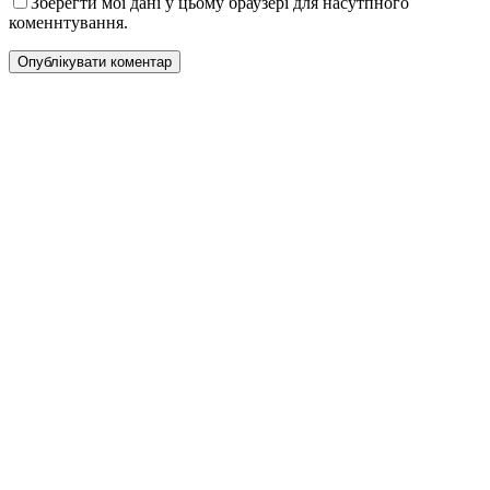
Зберегти мої дані у цьому браузері для насутпного
коменнтування.