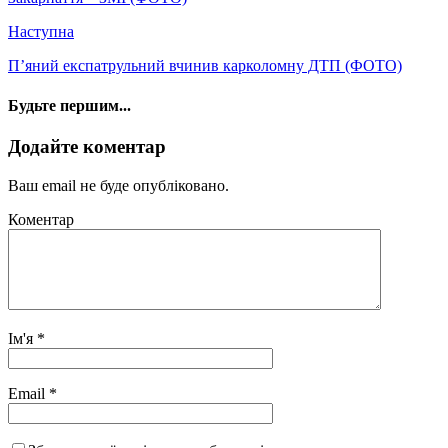
Наступна
П’яний експатрульний вчинив карколомну ДТП (ФОТО)
Будьте першим...
Додайте коментар
Ваш email не буде опубліковано.
Коментар
Ім'я
*
Email
*