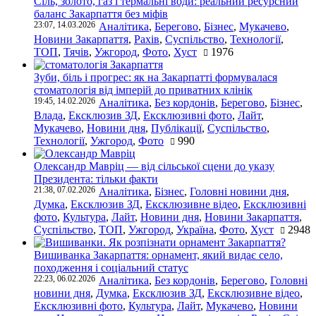
Сіль, золото, газ і термальні води: реальний ресурсний
баланс Закарпаття без міфів
23:07, 14.03.2026
Аналітика
,
Берегово
,
Бізнес
,
Мукачево
,
Новини Закарпаття
,
Рахів
,
Суспільство
,
Технології
,
ТОП
,
Тячів
,
Ужгород
,
Фото
,
Хуст
1976
Зуби, біль і прогрес: як на Закарпатті формувалася
стоматологія від імперій до приватних клінік
19:45, 14.02.2026
Аналітика
,
Без кордонів
,
Берегово
,
Бізнес
,
Влада
,
Ексклюзив ЗД
,
Ексклюзивні фото
,
Лайт
,
Мукачево
,
Новини дня
,
Публікації
,
Суспільство
,
Технології
,
Ужгород
,
Фото
990
Олександр Мавріц — від сільської сцени до указу
Президента: тільки факти
21:38, 07.02.2026
Аналітика
,
Бізнес
,
Головні новини дня
,
Думка
,
Ексклюзив ЗД
,
Ексклюзивне відео
,
Ексклюзивні
фото
,
Культура
,
Лайт
,
Новини дня
,
Новини Закарпаття
,
Суспільство
,
ТОП
,
Ужгород
,
Україна
,
Фото
,
Хуст
2948
Вишиванка Закарпаття: орнамент, який видає село,
походження і соціальний статус
22:23, 06.02.2026
Аналітика
,
Без кордонів
,
Берегово
,
Головні
новини дня
,
Думка
,
Ексклюзив ЗД
,
Ексклюзивне відео
,
Ексклюзивні фото
,
Культура
,
Лайт
,
Мукачево
,
Новини