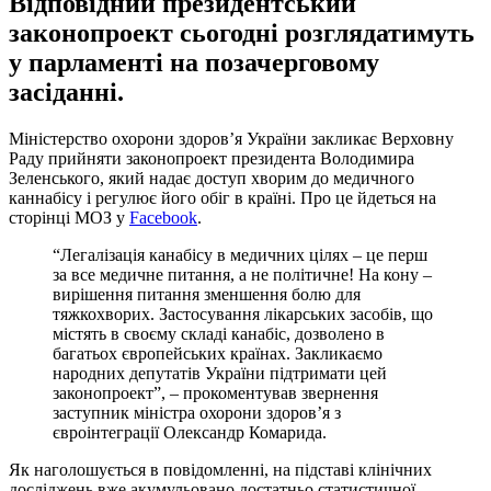
Відповідний президентський
законопроект сьогодні розглядатимуть
у парламенті на позачерговому
засіданні.
Міністерство охорони здоров’я України закликає Верховну
Раду прийняти законопроект президента Володимира
Зеленського, який надає доступ хворим до медичного
каннабісу і регулює його обіг в країні. Про це йдеться на
сторінці МОЗ у
Facebook
.
“Легалізація канабісу в медичних цілях – це перш
за все медичне питання, а не політичне! На кону –
вирішення питання зменшення болю для
тяжкохворих. Застосування лікарських засобів, що
містять в своєму складі канабіс, дозволено в
багатьох європейських країнах. Закликаємо
народних депутатів України підтримати цей
законопроект”, – прокоментував звернення
заступник міністра охорони здоров’я з
євроінтеграції Олександр Комарида.
Як наголошується в повідомленні, на підставі клінічних
досліджень вже акумульовано достатньо статистичної