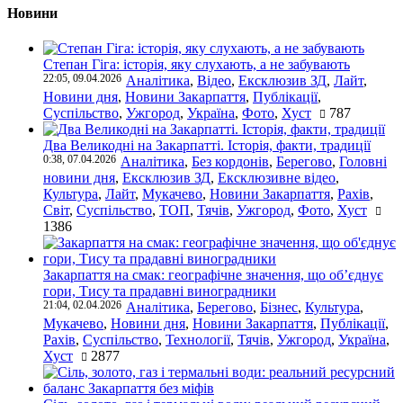
Новини
Степан Гіга: історія, яку слухають, а не забувають
22:05, 09.04.2026
Аналітика
,
Відео
,
Ексклюзив ЗД
,
Лайт
,
Новини дня
,
Новини Закарпаття
,
Публікації
,
Суспільство
,
Ужгород
,
Україна
,
Фото
,
Хуст
787
Два Великодні на Закарпатті. Історія, факти, традиції
0:38, 07.04.2026
Аналітика
,
Без кордонів
,
Берегово
,
Головні
новини дня
,
Ексклюзив ЗД
,
Ексклюзивне відео
,
Культура
,
Лайт
,
Мукачево
,
Новини Закарпаття
,
Рахів
,
Світ
,
Суспільство
,
ТОП
,
Тячів
,
Ужгород
,
Фото
,
Хуст
1386
Закарпаття на смак: географічне значення, що об’єднує
гори, Тису та прадавні виноградники
21:04, 02.04.2026
Аналітика
,
Берегово
,
Бізнес
,
Культура
,
Мукачево
,
Новини дня
,
Новини Закарпаття
,
Публікації
,
Рахів
,
Суспільство
,
Технології
,
Тячів
,
Ужгород
,
Україна
,
Хуст
2877