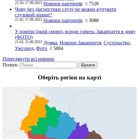
21:50, 17.09.2023
Новини партнерів
7528
Чому без діагностики слуху не можна купувати
слуховий апарат?
21:45, 17.09.2023
Новини партнерів
3088
У повітрі їдкий сморід, всюди горить: Закарпаття в диму
(ФОТО)
21:43, 21.06.2023
Думка
,
Новини Закарпаття
,
Суспільство
,
Ужгород
,
Фото
5884
Переглянути всі новини
Пошук:
Оберіть регіон на карті