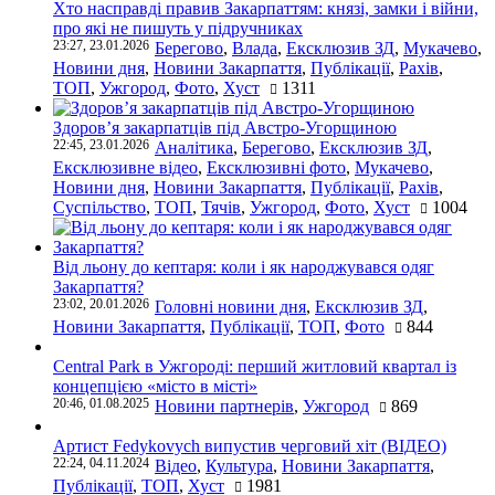
Хто насправді правив Закарпаттям: князі, замки і війни,
про які не пишуть у підручниках
23:27, 23.01.2026
Берегово
,
Влада
,
Ексклюзив ЗД
,
Мукачево
,
Новини дня
,
Новини Закарпаття
,
Публікації
,
Рахів
,
ТОП
,
Ужгород
,
Фото
,
Хуст
1311
Здоров’я закарпатців під Австро-Угорщиною
22:45, 23.01.2026
Аналітика
,
Берегово
,
Ексклюзив ЗД
,
Ексклюзивне відео
,
Ексклюзивні фото
,
Мукачево
,
Новини дня
,
Новини Закарпаття
,
Публікації
,
Рахів
,
Суспільство
,
ТОП
,
Тячів
,
Ужгород
,
Фото
,
Хуст
1004
Від льону до кептаря: коли і як народжувався одяг
Закарпаття?
23:02, 20.01.2026
Головні новини дня
,
Ексклюзив ЗД
,
Новини Закарпаття
,
Публікації
,
ТОП
,
Фото
844
Central Park в Ужгороді: перший житловий квартал із
концепцією «місто в місті»
20:46, 01.08.2025
Новини партнерів
,
Ужгород
869
Артист Fedykovych випустив черговий хіт (ВІДЕО)
22:24, 04.11.2024
Відео
,
Культура
,
Новини Закарпаття
,
Публікації
,
ТОП
,
Хуст
1981