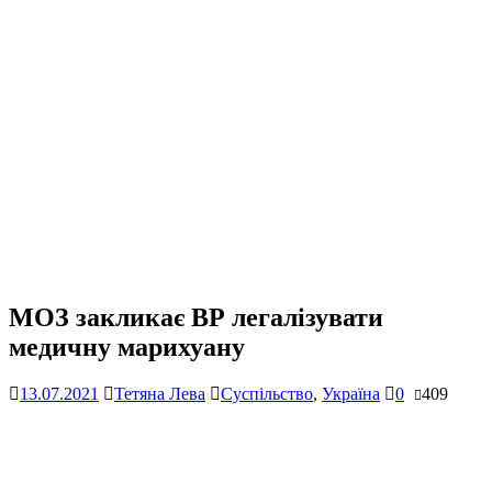
МОЗ закликає ВР легалізувати
медичну марихуану
13.07.2021
Тетяна Лева
Суспільство
,
Україна
0
409