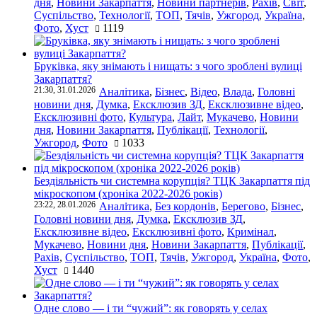
дня
,
Новини Закарпаття
,
Новини партнерів
,
Рахів
,
Світ
,
Суспільство
,
Технології
,
ТОП
,
Тячів
,
Ужгород
,
Україна
,
Фото
,
Хуст
1119
Бруківка, яку знімають і нищать: з чого зроблені вулиці
Закарпаття?
21:30, 31.01.2026
Аналітика
,
Бізнес
,
Відео
,
Влада
,
Головні
новини дня
,
Думка
,
Ексклюзив ЗД
,
Ексклюзивне відео
,
Ексклюзивні фото
,
Культура
,
Лайт
,
Мукачево
,
Новини
дня
,
Новини Закарпаття
,
Публікації
,
Технології
,
Ужгород
,
Фото
1033
Бездіяльність чи системна корупція? ТЦК Закарпаття під
мікроскопом (хроніка 2022-2026 років)
23:22, 28.01.2026
Аналітика
,
Без кордонів
,
Берегово
,
Бізнес
,
Головні новини дня
,
Думка
,
Ексклюзив ЗД
,
Ексклюзивне відео
,
Ексклюзивні фото
,
Кримінал
,
Мукачево
,
Новини дня
,
Новини Закарпаття
,
Публікації
,
Рахів
,
Суспільство
,
ТОП
,
Тячів
,
Ужгород
,
Україна
,
Фото
,
Хуст
1440
Одне слово — і ти “чужий”: як говорять у селах