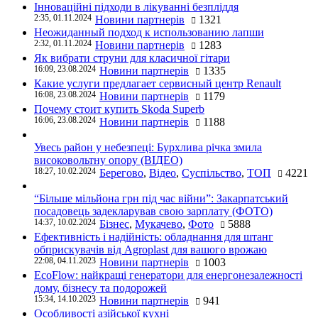
Інноваційні підходи в лікуванні безпліддя
2:35, 01.11.2024
Новини партнерів
1321
Неожиданный подход к использованию лапши
2:32, 01.11.2024
Новини партнерів
1283
Як вибрати струни для класичної гітари
16:09, 23.08.2024
Новини партнерів
1335
Какие услуги предлагает сервисный центр Renault
16:08, 23.08.2024
Новини партнерів
1179
Почему стоит купить Skoda Superb
16:06, 23.08.2024
Новини партнерів
1188
Увесь район у небезпеці: Бурхлива річка змила
високовольтну опору (ВІДЕО)
18:27, 10.02.2024
Берегово
,
Відео
,
Суспільство
,
ТОП
4221
“Більше мільйона грн під час війни”: Закарпатський
посадовець задекларував свою зарплату (ФОТО)
14:37, 10.02.2024
Бізнес
,
Мукачево
,
Фото
5888
Ефективність і надійність: обладнання для штанг
обприскувачів від Agroplast для вашого врожаю
22:08, 04.11.2023
Новини партнерів
1003
EcoFlow: найкращі генератори для енергонезалежності
дому, бізнесу та подорожей
15:34, 14.10.2023
Новини партнерів
941
Особливості азійської кухні