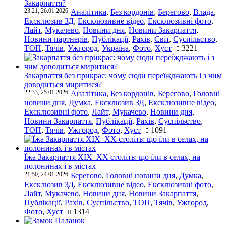
Закарпаття?
23:21, 26.01.2026
Аналітика
,
Без кордонів
,
Берегово
,
Влада
,
Ексклюзив ЗД
,
Ексклюзивне відео
,
Ексклюзивні фото
,
Лайт
,
Мукачево
,
Новини дня
,
Новини Закарпаття
,
Новини партнерів
,
Публікації
,
Рахів
,
Світ
,
Суспільство
,
ТОП
,
Тячів
,
Ужгород
,
Україна
,
Фото
,
Хуст
3221
Закарпаття без прикрас: чому сюди переїжджають і з чим
доводиться миритися?
22:33, 25.01.2026
Аналітика
,
Без кордонів
,
Берегово
,
Головні
новини дня
,
Думка
,
Ексклюзив ЗД
,
Ексклюзивне відео
,
Ексклюзивні фото
,
Лайт
,
Мукачево
,
Новини дня
,
Новини Закарпаття
,
Публікації
,
Рахів
,
Суспільство
,
ТОП
,
Тячів
,
Ужгород
,
Фото
,
Хуст
1091
Їжа Закарпаття ХІХ–ХХ століть: що їли в селах, на
полонинах і в містах
21:50, 24.01.2026
Берегово
,
Головні новини дня
,
Думка
,
Ексклюзив ЗД
,
Ексклюзивне відео
,
Ексклюзивні фото
,
Лайт
,
Мукачево
,
Новини дня
,
Новини Закарпаття
,
Публікації
,
Рахів
,
Суспільство
,
ТОП
,
Тячів
,
Ужгород
,
Фото
,
Хуст
1314