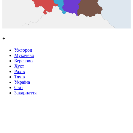
+
Ужгород
Мукачево
Берегово
Хуст
Рахів
Тячів
Україна
Світ
Закарпаття