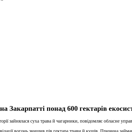
на Закарпатті понад 600 гектарів екосис
риторії зайнялася суха трава й чагарники, повідомляє обласне уп
іквідації вогонь знищив пів гектара трави й кущів. Причина зай