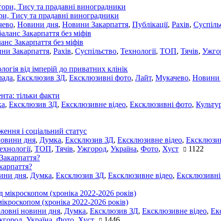
ори, Тису та прадавні виноградники
чево
,
Новини дня
,
Новини Закарпаття
,
Публікації
,
Рахів
,
Суспіль
ланс Закарпаття без міфів
ни Закарпаття
,
Рахів
,
Суспільство
,
Технології
,
ТОП
,
Тячів
,
Ужго
ологія від імперій до приватних клінік
лада
,
Ексклюзив ЗД
,
Ексклюзивні фото
,
Лайт
,
Мукачево
,
Новини
нта: тільки факти
ка
,
Ексклюзив ЗД
,
Ексклюзивне відео
,
Ексклюзивні фото
,
Культу
ження і соціальний статус
новини дня
,
Думка
,
Ексклюзив ЗД
,
Ексклюзивне відео
,
Ексклюзив
ехнології
,
ТОП
,
Тячів
,
Ужгород
,
Україна
,
Фото
,
Хуст
1122
акарпаття?
ини дня
,
Думка
,
Ексклюзив ЗД
,
Ексклюзивне відео
,
Ексклюзивні
мікроскопом (хроніка 2022-2026 років)
оловні новини дня
,
Думка
,
Ексклюзив ЗД
,
Ексклюзивне відео
,
Ек
жгород
,
Україна
,
Фото
,
Хуст
1446