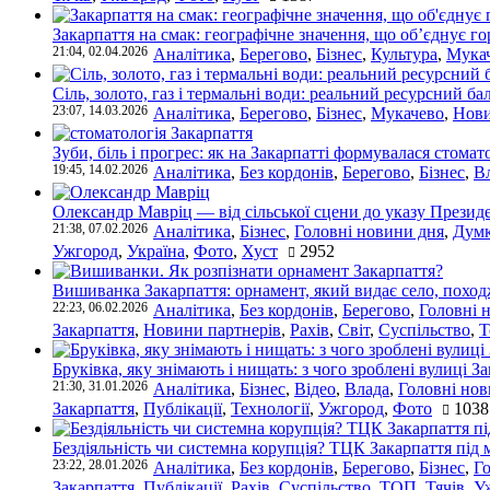
Закарпаття на смак: географічне значення, що об’єднує г
21:04, 02.04.2026
Аналітика
,
Берегово
,
Бізнес
,
Культура
,
Мука
Сіль, золото, газ і термальні води: реальний ресурсний ба
23:07, 14.03.2026
Аналітика
,
Берегово
,
Бізнес
,
Мукачево
,
Нови
Зуби, біль і прогрес: як на Закарпатті формувалася стомат
19:45, 14.02.2026
Аналітика
,
Без кордонів
,
Берегово
,
Бізнес
,
В
Олександр Мавріц — від сільської сцени до указу Президе
21:38, 07.02.2026
Аналітика
,
Бізнес
,
Головні новини дня
,
Дум
Ужгород
,
Україна
,
Фото
,
Хуст
2952
Вишиванка Закарпаття: орнамент, який видає село, поход
22:23, 06.02.2026
Аналітика
,
Без кордонів
,
Берегово
,
Головні 
Закарпаття
,
Новини партнерів
,
Рахів
,
Світ
,
Суспільство
,
Т
Бруківка, яку знімають і нищать: з чого зроблені вулиці З
21:30, 31.01.2026
Аналітика
,
Бізнес
,
Відео
,
Влада
,
Головні нов
Закарпаття
,
Публікації
,
Технології
,
Ужгород
,
Фото
1038
Бездіяльність чи системна корупція? ТЦК Закарпаття під 
23:22, 28.01.2026
Аналітика
,
Без кордонів
,
Берегово
,
Бізнес
,
Г
Закарпаття
,
Публікації
,
Рахів
,
Суспільство
,
ТОП
,
Тячів
,
У