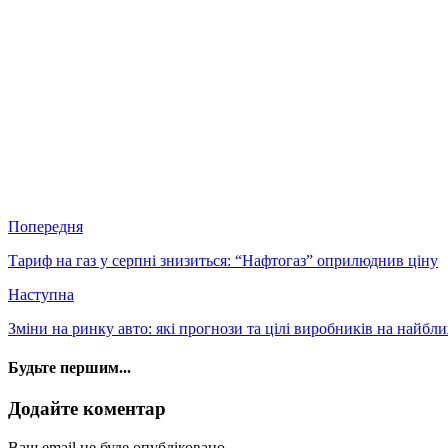
Попередня
Тариф на газ у серпні знизиться: “Нафтогаз” оприлюднив ціну
Наступна
Зміни на ринку авто: які прогнози та цілі виробників на найбли
Будьте першим...
Додайте коментар
Ваш email не буде опубліковано.