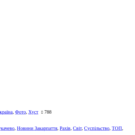
країна
,
Фото
,
Хуст
788
качево
,
Новини Закарпаття
,
Рахів
,
Світ
,
Суспільство
,
ТОП
,