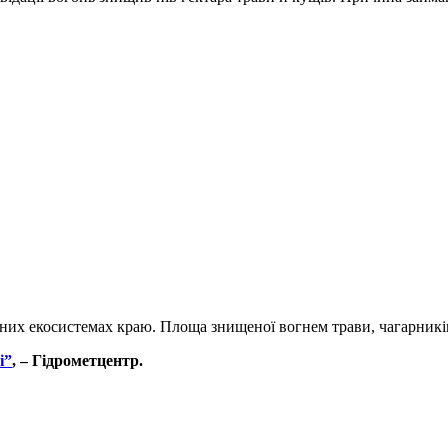
них екосистемах краю. Площа знищеної вогнем трави, чагарників т
і”
, – Гідрометцентр.