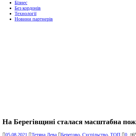
Бізнес
Без кордонів
Технології
Новини партнерів
На Берегівщині сталася масштабна пож
05.08.2021
Тетяна Лева
Берегово
,
Суспільство
,
ТОП
0
6