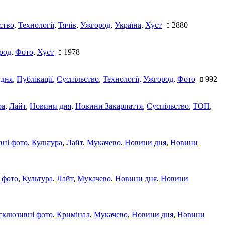
ство
,
Технології
,
Тячів
,
Ужгород
,
Україна
,
Хуст
2880
род
,
Фото
,
Хуст
1978
 дня
,
Публікації
,
Суспільство
,
Технології
,
Ужгород
,
Фото
992
ра
,
Лайт
,
Новини дня
,
Новини Закарпаття
,
Суспільство
,
ТОП
,
ні фото
,
Культура
,
Лайт
,
Мукачево
,
Новини дня
,
Новини
 фото
,
Культура
,
Лайт
,
Мукачево
,
Новини дня
,
Новини
склюзивні фото
,
Кримінал
,
Мукачево
,
Новини дня
,
Новини