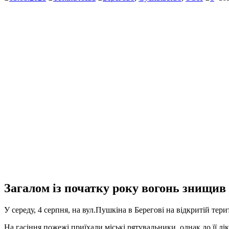
Загалом із початку року вогонь знищив 
У середу, 4 серпня, на вул.Пушкіна в Берегові на відкритій те
На гасіння пожежі приїхали міські рятувальники, однак до її л