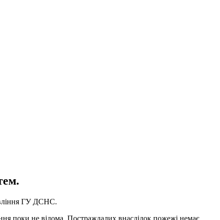
тем.
равління ГУ ДСНС.
мання поки не відома. Постраждалих внаслідок пожежі немає.