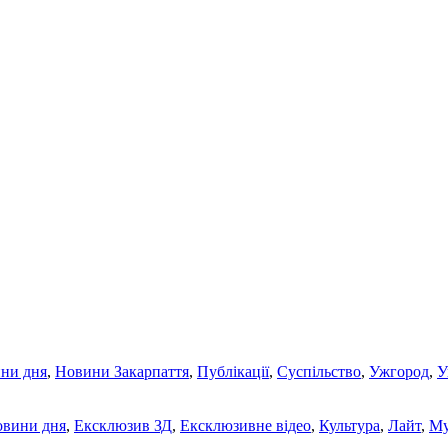
ни дня
,
Новини Закарпаття
,
Публікації
,
Суспільство
,
Ужгород
,
У
овини дня
,
Ексклюзив ЗД
,
Ексклюзивне відео
,
Культура
,
Лайт
,
Му