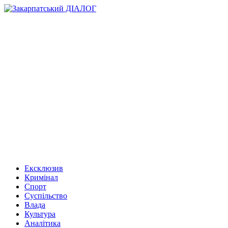
Ексклюзив
Кримінал
Спорт
Суспільство
Влада
Культура
Аналітика