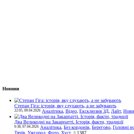
Новини
Степан Гіга: історія, яку слухають, а не забувають
22:05, 09.04.2026
Аналітика
,
Відео
,
Ексклюзив ЗД
,
Лайт
,
Нови
Два Великодні на Закарпатті. Історія, факти, традиції
0:38, 07.04.2026
Аналітика
,
Без кордонів
,
Берегово
,
Головні н
Тячів
,
Ужгород
,
Фото
,
Хуст
1387