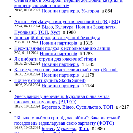
Central Park в Ужгороді: перший житловий квартал із
концепцією «місто в місті»
20:46, 01.08.2025
Новини партнерів
,
Ужгород
864
Артист Fedykovych випустив черговий хіт (ВІДЕО)
22:24, 04.11.2024
Відео
,
Культура
,
Новини Закарпаття
,
Публікації
,
ТОП
,
Хуст
1980
Інноваційні підходи в лікуванні безпліддя
2:35, 01.11.2024
Новини партнерів
1315
Неожиданный подход к использованию лапши
2:32, 01.11.2024
Новини партнерів
1283
Як вибрати струни для класичної гітари
16:09, 23.08.2024
Новини партнерів
1335
Какие услуги предлагает сервисный центр Renault
16:08, 23.08.2024
Новини партнерів
1178
Почему стоит купить Skoda Superb
16:06, 23.08.2024
Новини партнерів
1184
Увесь район у небезпеці: Бурхлива річка змила
високовольтну опору (ВІДЕО)
18:27, 10.02.2024
Берегово
,
Відео
,
Суспільство
,
ТОП
4217
“Більше мільйона грн під час війни”: Закарпатський
посадовець задекларував свою зарплату (ФОТО)
14:37, 10.02.2024
Бізнес
,
Мукачево
,
Фото
5886