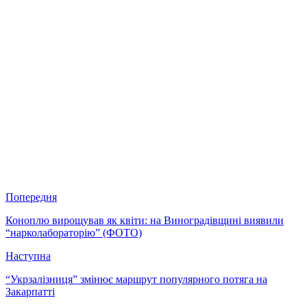
Попередня
Коноплю вирощував як квіти: на Виноградівщині виявили
“нарколабораторію” (ФОТО)
Наступна
“Укрзалізниця” змінює маршрут популярного потяга на
Закарпатті