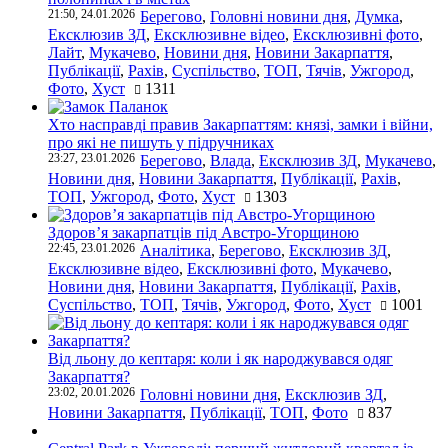
21:50, 24.01.2026
Берегово
,
Головні новини дня
,
Думка
,
Ексклюзив ЗД
,
Ексклюзивне відео
,
Ексклюзивні фото
,
Лайт
,
Мукачево
,
Новини дня
,
Новини Закарпаття
,
Публікації
,
Рахів
,
Суспільство
,
ТОП
,
Тячів
,
Ужгород
,
Фото
,
Хуст
1311
Хто насправді правив Закарпаттям: князі, замки і війни,
про які не пишуть у підручниках
23:27, 23.01.2026
Берегово
,
Влада
,
Ексклюзив ЗД
,
Мукачево
,
Новини дня
,
Новини Закарпаття
,
Публікації
,
Рахів
,
ТОП
,
Ужгород
,
Фото
,
Хуст
1303
Здоров’я закарпатців під Австро-Угорщиною
22:45, 23.01.2026
Аналітика
,
Берегово
,
Ексклюзив ЗД
,
Ексклюзивне відео
,
Ексклюзивні фото
,
Мукачево
,
Новини дня
,
Новини Закарпаття
,
Публікації
,
Рахів
,
Суспільство
,
ТОП
,
Тячів
,
Ужгород
,
Фото
,
Хуст
1001
Від льону до кептаря: коли і як народжувався одяг
Закарпаття?
23:02, 20.01.2026
Головні новини дня
,
Ексклюзив ЗД
,
Новини Закарпаття
,
Публікації
,
ТОП
,
Фото
837