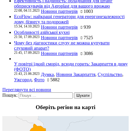
Ефективність і надійність: обладнання для штанг
обприскувачів від Agroplast для вашого врожаю
22:08, 04.11.2023
Новини партнерів
1003
EcoFlow: найкращі генератори для енергонезалежності
дому, бізнесу та подорожей
15:34, 14.10.2023
Новини партнерів
939
Особливості азійської кухні
21:50, 17.09.2023
Новини партнерів
7525
Чому без діагностики слуху не можна купувати
слуховий апарат?
21:45, 17.09.2023
Новини партнерів
3086
У повітрі їдкий сморід, всюди горить: Закарпаття в диму
(ФОТО)
21:43, 21.06.2023
Думка
,
Новини Закарпаття
,
Суспільство
,
Ужгород
,
Фото
5882
Переглянути всі новини
Пошук:
Оберіть регіон на карті