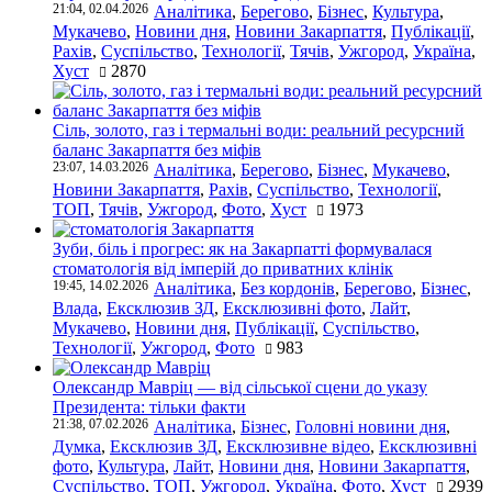
21:04, 02.04.2026
Аналітика
,
Берегово
,
Бізнес
,
Культура
,
Мукачево
,
Новини дня
,
Новини Закарпаття
,
Публікації
,
Рахів
,
Суспільство
,
Технології
,
Тячів
,
Ужгород
,
Україна
,
Хуст
2870
Сіль, золото, газ і термальні води: реальний ресурсний
баланс Закарпаття без міфів
23:07, 14.03.2026
Аналітика
,
Берегово
,
Бізнес
,
Мукачево
,
Новини Закарпаття
,
Рахів
,
Суспільство
,
Технології
,
ТОП
,
Тячів
,
Ужгород
,
Фото
,
Хуст
1973
Зуби, біль і прогрес: як на Закарпатті формувалася
стоматологія від імперій до приватних клінік
19:45, 14.02.2026
Аналітика
,
Без кордонів
,
Берегово
,
Бізнес
,
Влада
,
Ексклюзив ЗД
,
Ексклюзивні фото
,
Лайт
,
Мукачево
,
Новини дня
,
Публікації
,
Суспільство
,
Технології
,
Ужгород
,
Фото
983
Олександр Мавріц — від сільської сцени до указу
Президента: тільки факти
21:38, 07.02.2026
Аналітика
,
Бізнес
,
Головні новини дня
,
Думка
,
Ексклюзив ЗД
,
Ексклюзивне відео
,
Ексклюзивні
фото
,
Культура
,
Лайт
,
Новини дня
,
Новини Закарпаття
,
Суспільство
,
ТОП
,
Ужгород
,
Україна
,
Фото
,
Хуст
2939