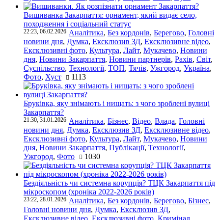
Вишиванка Закарпаття: орнамент, який видає село,
походження і соціальний статус
22:23, 06.02.2026
Аналітика
,
Без кордонів
,
Берегово
,
Головні
новини дня
,
Думка
,
Ексклюзив ЗД
,
Ексклюзивне відео
,
Ексклюзивні фото
,
Культура
,
Лайт
,
Мукачево
,
Новини
дня
,
Новини Закарпаття
,
Новини партнерів
,
Рахів
,
Світ
,
Суспільство
,
Технології
,
ТОП
,
Тячів
,
Ужгород
,
Україна
,
Фото
,
Хуст
1113
Бруківка, яку знімають і нищать: з чого зроблені вулиці
Закарпаття?
21:30, 31.01.2026
Аналітика
,
Бізнес
,
Відео
,
Влада
,
Головні
новини дня
,
Думка
,
Ексклюзив ЗД
,
Ексклюзивне відео
,
Ексклюзивні фото
,
Культура
,
Лайт
,
Мукачево
,
Новини
дня
,
Новини Закарпаття
,
Публікації
,
Технології
,
Ужгород
,
Фото
1030
Бездіяльність чи системна корупція? ТЦК Закарпаття під
мікроскопом (хроніка 2022-2026 років)
23:22, 28.01.2026
Аналітика
,
Без кордонів
,
Берегово
,
Бізнес
,
Головні новини дня
,
Думка
,
Ексклюзив ЗД
,
Ексклюзивне відео
,
Ексклюзивні фото
,
Кримінал
,