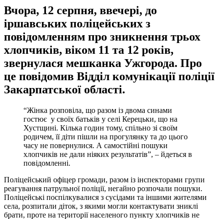
Вчора, 12 серпня, ввечері, до
іршавських поліцейських з
повідомленням про зникнення трьох
хлопчиків, віком 11 та 12 років,
звернулася мешканка Ужгорода. Про
це повідомив
Відділ комунікації поліції
Закарпатської області
.
“Жінка розповіла, що разом із двома синами
гостює у своїх батьків у селі Керецьки, що на
Хустщині. Кілька годин тому, спільно зі своїм
родичем, її діти пішли на прогулянку та до цього
часу не повернулися. А самостійні пошуки
хлопчиків не дали ніяких результатів”, – йдеться в
повідомленні.
Поліцейський офіцер громади, разом із інспекторами групи
реагування патрульної поліції, негайно розпочали пошуки.
Поліцейські поспілкувалися з сусідами та іншими жителями
села, розпитали діток, з якими могли контактувати зниклі
брати, проте на території населеного пункту хлопчиків не