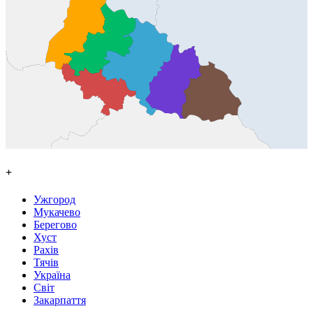
+
Ужгород
Мукачево
Берегово
Хуст
Рахів
Тячів
Україна
Світ
Закарпаття