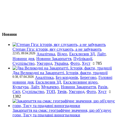
Новини
Степан Гіга: історія, яку слухають, а не забувають
22:05, 09.04.2026
Аналітика
,
Відео
,
Ексклюзив ЗД
,
Лайт
,
Новини дня
,
Новини Закарпаття
,
Публікації
,
Суспільство
,
Ужгород
,
Україна
,
Фото
,
Хуст
785
Два Великодні на Закарпатті. Історія, факти, традиції
0:38, 07.04.2026
Аналітика
,
Без кордонів
,
Берегово
,
Головні
новини дня
,
Ексклюзив ЗД
,
Ексклюзивне відео
,
Культура
,
Лайт
,
Мукачево
,
Новини Закарпаття
,
Рахів
,
Світ
,
Суспільство
,
ТОП
,
Тячів
,
Ужгород
,
Фото
,
Хуст
1382
Закарпаття на смак: географічне значення, що об’єднує
гори, Тису та прадавні виноградники