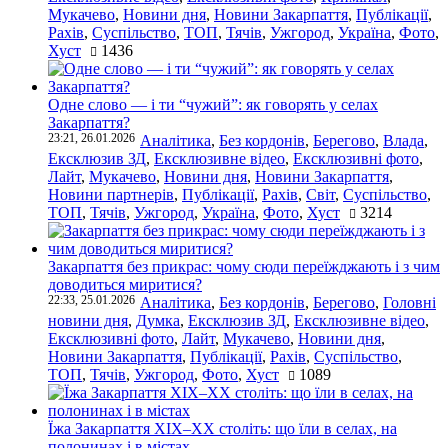
Мукачево
,
Новини дня
,
Новини Закарпаття
,
Публікації
,
Рахів
,
Суспільство
,
ТОП
,
Тячів
,
Ужгород
,
Україна
,
Фото
,
Хуст
1436
Одне слово — і ти “чужий”: як говорять у селах
Закарпаття?
23:21, 26.01.2026
Аналітика
,
Без кордонів
,
Берегово
,
Влада
,
Ексклюзив ЗД
,
Ексклюзивне відео
,
Ексклюзивні фото
,
Лайт
,
Мукачево
,
Новини дня
,
Новини Закарпаття
,
Новини партнерів
,
Публікації
,
Рахів
,
Світ
,
Суспільство
,
ТОП
,
Тячів
,
Ужгород
,
Україна
,
Фото
,
Хуст
3214
Закарпаття без прикрас: чому сюди переїжджають і з чим
доводиться миритися?
22:33, 25.01.2026
Аналітика
,
Без кордонів
,
Берегово
,
Головні
новини дня
,
Думка
,
Ексклюзив ЗД
,
Ексклюзивне відео
,
Ексклюзивні фото
,
Лайт
,
Мукачево
,
Новини дня
,
Новини Закарпаття
,
Публікації
,
Рахів
,
Суспільство
,
ТОП
,
Тячів
,
Ужгород
,
Фото
,
Хуст
1089
Їжа Закарпаття ХІХ–ХХ століть: що їли в селах, на
полонинах і в містах