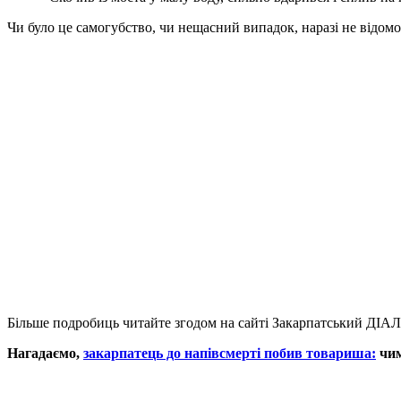
Чи було це самогубство, чи нещасний випадок, наразі не відомо
Більше подробиць читайте згодом на сайті Закарпатський ДІА
Нагадаємо,
закарпатець до напівсмерті побив товариша:
чим