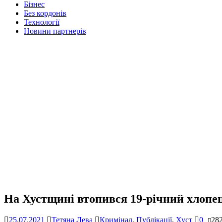
Бізнес
Без кордонів
Технології
Новини партнерів
На Хустщині втопився 19-річний хлопець
25.07.2021
Тетяна Лева
Кримінал
,
Публікації
,
Хуст
0
28