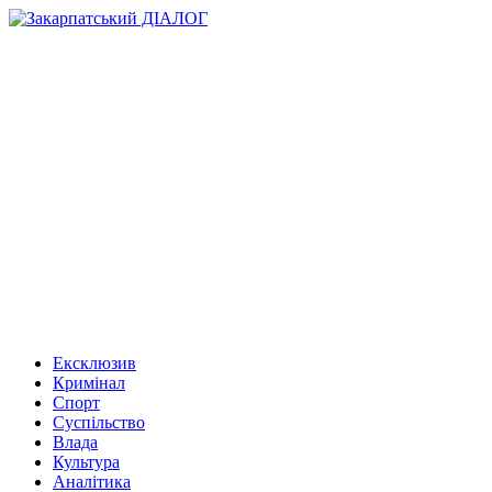
Ексклюзив
Кримінал
Спорт
Суспільство
Влада
Культура
Аналітика