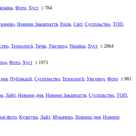
країна
,
Фото
,
Хуст
784
качево
,
Новини Закарпаття
,
Рахів
,
Світ
,
Суспільство
,
ТОП
,
ство
,
Технології
,
Тячів
,
Ужгород
,
Україна
,
Хуст
2864
род
,
Фото
,
Хуст
1971
 дня
,
Публікації
,
Суспільство
,
Технології
,
Ужгород
,
Фото
981
ра
,
Лайт
,
Новини дня
,
Новини Закарпаття
,
Суспільство
,
ТОП
,
ні фото
,
Культура
,
Лайт
,
Мукачево
,
Новини дня
,
Новини