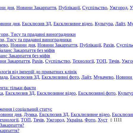
ни дня
,
Новини Закарпаття
,
Публікації
,
Суспільство
,
Ужгород
,
У
овини дня
,
Ексклюзив ЗД
,
Ексклюзивне відео
,
Культура
,
Лайт
,
Му
ори, Тису та прадавні виноградники
чево
,
Новини дня
,
Новини Закарпаття
,
Публікації
,
Рахів
,
Суспіль
ланс Закарпаття без міфів
ни Закарпаття
,
Рахів
,
Суспільство
,
Технології
,
ТОП
,
Тячів
,
Ужго
ологія від імперій до приватних клінік
лада
,
Ексклюзив ЗД
,
Ексклюзивні фото
,
Лайт
,
Мукачево
,
Новини
нта: тільки факти
ка
,
Ексклюзив ЗД
,
Ексклюзивне відео
,
Ексклюзивні фото
,
Культу
ження і соціальний статус
новини дня
,
Думка
,
Ексклюзив ЗД
,
Ексклюзивне відео
,
Ексклюзив
ехнології
,
ТОП
,
Тячів
,
Ужгород
,
Україна
,
Фото
,
Хуст
1111
акарпаття?