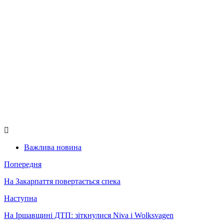
Важлива новина
Попередня
На Закарпаття повертається спека
Наступна
На Іршавщині ДТП: зіткнулися Niva і Wolksvagen