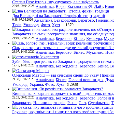
Степан Гіга: історія, яку слухають, а не забувають
22:05, 09.04.2026
Аналітика
,
Відео
,
Ексклюзив ЗД
,
Лайт
,
Нови
Два Великодні на Закарпатті. Історія, факти, традиції
0:38, 07.04.2026
Аналітика
,
Без кордонів
,
Берегово
,
Головні н
Тячів
,
Ужгород
,
Фото
,
Хуст
1379
Закарпаття на смак: географічне значення, що об’єднує г
21:04, 02.04.2026
Аналітика
,
Берегово
,
Бізнес
,
Культура
,
Мука
Сіль, золото, газ і термальні води: реальний ресурсний ба
23:07, 14.03.2026
Аналітика
,
Берегово
,
Бізнес
,
Мукачево
,
Нови
Зуби, біль і прогрес: як на Закарпатті формувалася стомат
19:45, 14.02.2026
Аналітика
,
Без кордонів
,
Берегово
,
Бізнес
,
В
Олександр Мавріц — від сільської сцени до указу Президе
21:38, 07.02.2026
Аналітика
,
Бізнес
,
Головні новини дня
,
Дум
Ужгород
,
Україна
,
Фото
,
Хуст
2938
Вишиванка Закарпаття: орнамент, який видає село, поход
22:23, 06.02.2026
Аналітика
,
Без кордонів
,
Берегово
,
Головні 
Закарпаття
,
Новини партнерів
,
Рахів
,
Світ
,
Суспільство
,
Т
Бруківка, яку знімають і нищать: з чого зроблені вулиці З