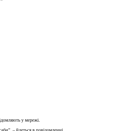
ідомляють у мережі.
габи”, – йдеться в повідомленні.