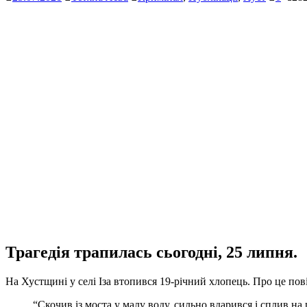
Трагедія трапилась сьогодні, 25 липня.
На Хустщині у селі Іза втопився 19-річний хлопець. Про це пов
“Скочив із моста у малу воду, сильно вдарився і сплив на 