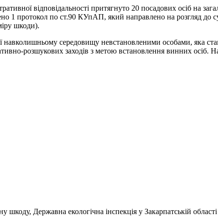
тративної відповідальності притягнуто 20 посадових осіб на заг
ено 1 протокол по ст.90 КУпАП, який направлено на розгляд до 
міру шкоди).
ї навколишньому середовищу невстановленими особами, яка стан
ативно-розшукових заходів з метою встановлення винних осіб. На
ну шкоду, Державна екологічна інспекція у Закарпатській області