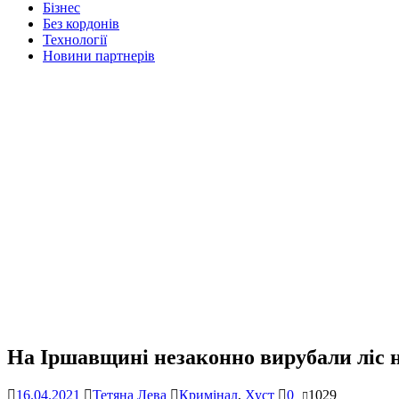
Бізнес
Без кордонів
Технології
Новини партнерів
На Іршавщині незаконно вирубали ліс н
16.04.2021
Тетяна Лева
Кримінал
,
Хуст
0
1029