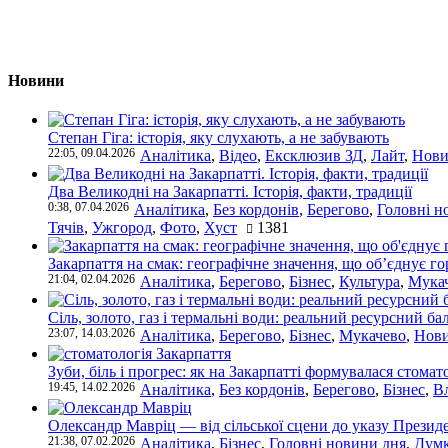
Новини
Степан Гіга: історія, яку слухають, а не забувають
22:05, 09.04.2026
Аналітика
,
Відео
,
Ексклюзив ЗД
,
Лайт
,
Нови
Два Великодні на Закарпатті. Історія, факти, традиції
0:38, 07.04.2026
Аналітика
,
Без кордонів
,
Берегово
,
Головні н
Тячів
,
Ужгород
,
Фото
,
Хуст
1381
Закарпаття на смак: географічне значення, що об’єднує г
21:04, 02.04.2026
Аналітика
,
Берегово
,
Бізнес
,
Культура
,
Мука
Сіль, золото, газ і термальні води: реальний ресурсний ба
23:07, 14.03.2026
Аналітика
,
Берегово
,
Бізнес
,
Мукачево
,
Нови
Зуби, біль і прогрес: як на Закарпатті формувалася стомат
19:45, 14.02.2026
Аналітика
,
Без кордонів
,
Берегово
,
Бізнес
,
В
Олександр Мавріц — від сільської сцени до указу Президе
21:38, 07.02.2026
Аналітика
,
Бізнес
,
Головні новини дня
,
Дум