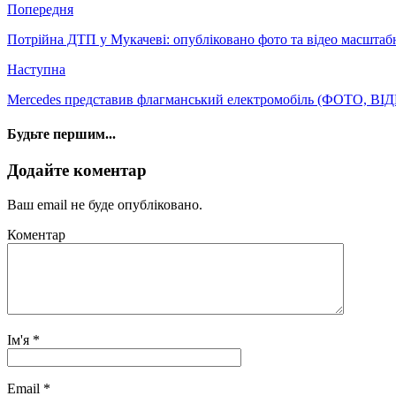
Попередня
Потрійна ДТП у Мукачеві: опубліковано фото та відео масшта
Наступна
Mercedes представив флагманський електромобіль (ФОТО, ВІ
Будьте першим...
Додайте коментар
Ваш email не буде опубліковано.
Коментар
Ім'я
*
Email
*