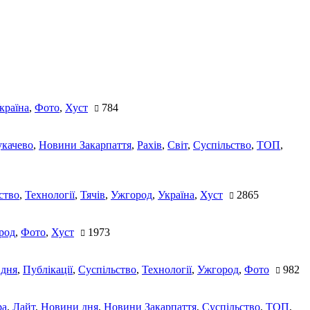
країна
,
Фото
,
Хуст
784
качево
,
Новини Закарпаття
,
Рахів
,
Світ
,
Суспільство
,
ТОП
,
ство
,
Технології
,
Тячів
,
Ужгород
,
Україна
,
Хуст
2865
род
,
Фото
,
Хуст
1973
 дня
,
Публікації
,
Суспільство
,
Технології
,
Ужгород
,
Фото
982
ра
,
Лайт
,
Новини дня
,
Новини Закарпаття
,
Суспільство
,
ТОП
,