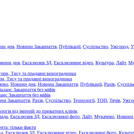
ни дня
,
Новини Закарпаття
,
Публікації
,
Суспільство
,
Ужгород
,
У
овини дня
,
Ексклюзив ЗД
,
Ексклюзивне відео
,
Культура
,
Лайт
,
Му
ори, Тису та прадавні виноградники
чево
,
Новини дня
,
Новини Закарпаття
,
Публікації
,
Рахів
,
Суспіль
ланс Закарпаття без міфів
ни Закарпаття
,
Рахів
,
Суспільство
,
Технології
,
ТОП
,
Тячів
,
Ужго
ологія від імперій до приватних клінік
лада
,
Ексклюзив ЗД
,
Ексклюзивні фото
,
Лайт
,
Мукачево
,
Новини
нта: тільки факти
ка
,
Ексклюзив ЗД
,
Ексклюзивне відео
,
Ексклюзивні фото
,
Культу