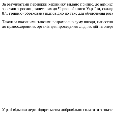
За результатами перевірки керівнику видано припис, до адмініс
зростання рослин, занесених до Червоної книги України, склад
871 гривню (обрахована відповідно до такс для обчислення роз
Також за вказаними таксами розраховано суму шкоди, нанесено
до правоохоронних органів для проведення слідчих дій та опер
У разі відмови держпідприємства добровільно сплатити зазначе