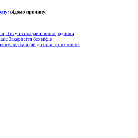
оспу:
відомо причину.
ори, Тису та прадавні виноградники
ланс Закарпаття без міфів
ологія від імперій до приватних клінік