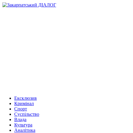
Ексклюзив
Кримінал
Спорт
Суспільство
Влада
Культура
Аналітика