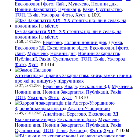
Ексклюзивні фото
,
Лайт
,
Мукачево
,
Новини дня
,
Новини Закарпаття
,
Публікації
,
Рахів
,
Суспільство
,
ТОП
,
Тячів
,
Ужгород
,
Фото
,
Хуст
1091
Їжа Закарпаття ХІХ–ХХ століть: що їли в селах, на
полонинах і в містах
21:50, 24.01.2026
Берегово
,
Головні новини дня
,
Думка
,
Ексклюзив ЗД
,
Ексклюзивне відео
,
Ексклюзивні фото
,
Лайт
,
Мукачево
,
Новини дня
,
Новини Закарпаття
,
Публікації
,
Рахів
,
Суспільство
,
ТОП
,
Тячів
,
Ужгород
,
Фото
,
Хуст
1314
Хто насправді правив Закарпаттям: князі, замки і війни,
про які не пишуть у підручниках
23:27, 23.01.2026
Берегово
,
Влада
,
Ексклюзив ЗД
,
Мукачево
,
Новини дня
,
Новини Закарпаття
,
Публікації
,
Рахів
,
ТОП
,
Ужгород
,
Фото
,
Хуст
1310
Здоров’я закарпатців під Австро-Угорщиною
22:45, 23.01.2026
Аналітика
,
Берегово
,
Ексклюзив ЗД
,
Ексклюзивне відео
,
Ексклюзивні фото
,
Мукачево
,
Новини дня
,
Новини Закарпаття
,
Публікації
,
Рахів
,
Суспільство
,
ТОП
,
Тячів
,
Ужгород
,
Фото
,
Хуст
1004