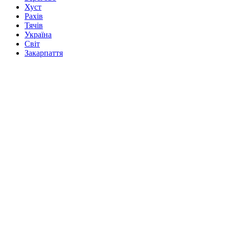
Хуст
Рахів
Тячів
Україна
Світ
Закарпаття