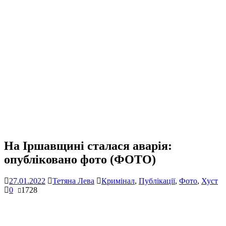
На Іршавщині сталася аварія:
опубліковано фото (ФОТО)
27.01.2022
Тетяна Лева
Кримінал
,
Публікації
,
Фото
,
Хуст
0
1728