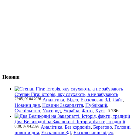
Новини
Степан Гіга: історія, яку слухають, а не забувають
22:05, 09.04.2026
Аналітика
,
Відео
,
Ексклюзив ЗД
,
Лайт
,
Новини дня
,
Новини Закарпаття
,
Публікації
,
Суспільство
,
Ужгород
,
Україна
,
Фото
,
Хуст
786
Два Великодні на Закарпатті. Історія, факти, традиції
0:38, 07.04.2026
Аналітика
,
Без кордонів
,
Берегово
,
Головні
новини дня
,
Ексклюзив ЗД
,
Ексклюзивне відео
,