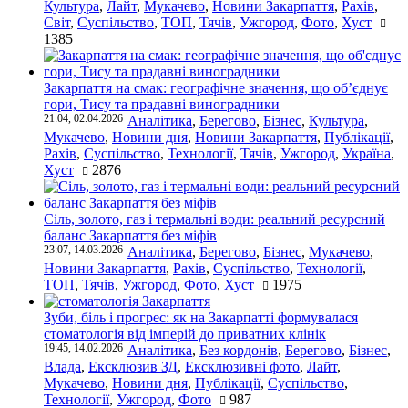
Культура
,
Лайт
,
Мукачево
,
Новини Закарпаття
,
Рахів
,
Світ
,
Суспільство
,
ТОП
,
Тячів
,
Ужгород
,
Фото
,
Хуст
1385
Закарпаття на смак: географічне значення, що об’єднує
гори, Тису та прадавні виноградники
21:04, 02.04.2026
Аналітика
,
Берегово
,
Бізнес
,
Культура
,
Мукачево
,
Новини дня
,
Новини Закарпаття
,
Публікації
,
Рахів
,
Суспільство
,
Технології
,
Тячів
,
Ужгород
,
Україна
,
Хуст
2876
Сіль, золото, газ і термальні води: реальний ресурсний
баланс Закарпаття без міфів
23:07, 14.03.2026
Аналітика
,
Берегово
,
Бізнес
,
Мукачево
,
Новини Закарпаття
,
Рахів
,
Суспільство
,
Технології
,
ТОП
,
Тячів
,
Ужгород
,
Фото
,
Хуст
1975
Зуби, біль і прогрес: як на Закарпатті формувалася
стоматологія від імперій до приватних клінік
19:45, 14.02.2026
Аналітика
,
Без кордонів
,
Берегово
,
Бізнес
,
Влада
,
Ексклюзив ЗД
,
Ексклюзивні фото
,
Лайт
,
Мукачево
,
Новини дня
,
Публікації
,
Суспільство
,
Технології
,
Ужгород
,
Фото
987