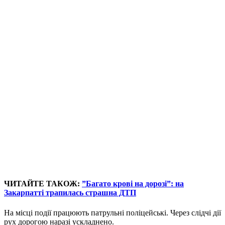
ЧИТАЙТЕ ТАКОЖ:
”Багато крові на дорозі”: на
Закарпатті трапилась страшна ДТП
На місці події працюють патрульні поліцейські. Через слідчі дії
рух дорогою наразі ускладнено.