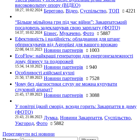
високовольтну опору (ВІДЕО)
18:27, 10.02.2024
Берегово
,
Відео
,
Суспільство
,
ТОП
4221
“Більше мільйона грн під час війни”: Закарпатський
посадовець задекларував свою зарплату (ФОТО)
14:37, 10.02.2024
Бізнес
,
Мукачево
,
Фото
5887
Ефективність і надійність: обладнання для штанг
обприскувачів від Agroplast для вашого врожаю
22:08, 04.11.2023
Новини партнерів
1003
EcoFlow: найкращі генератори для енергонезалежності
дому, бізнесу та подорожей
15:34, 14.10.2023
Новини партнерів
940
Особливості азійської кухні
21:50, 17.09.2023
Новини партнерів
7528
Чому без діагностики слуху не можна купувати
слуховий апарат?
21:45, 17.09.2023
Новини партнерів
3088
У повітрі їдкий сморід, всюди горить: Закарпаття в диму
(ФОТО)
21:43, 21.06.2023
Думка
,
Новини Закарпаття
,
Суспільство
,
Ужгород
,
Фото
5882
Переглянути всі новини
Пошук: