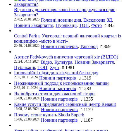
Від льону до кептаря: коли і як народжувався одяг
Закарпаття?
23:02, 20.01.2026
Головні новини дня
,
Ексклюзив ЗД
,
Новини Закарпаття
,
Публікації
,
ТОП
,
Фото
843
Central Park в Ужгороді: перший житловий квартал із
концепцією «місто в місті»
20:46, 01.08.2025
Новини партнерів
,
Ужгород
869
Артист Fedykovych випустив черговий хіт (ВІДЕО)
22:24, 04.11.2024
Відео
,
Культура
,
Новини Закарпаття
,
Публікації
,
ТОП
,
Хуст
1981
Інноваційні підходи в лікуванні безпліддя
2:35, 01.11.2024
Новини партнерів
1319
Неожиданный подход к использованию лапши
2:32, 01.11.2024
Новини партнерів
1283
Як вибрати струни для класичної гітари
16:09, 23.08.2024
Новини партнерів
1335
Какие услуги предлагает сервисный центр Renault
16:08, 23.08.2024
Новини партнерів
1179
Почему стоит купить Skoda Superb
16:06, 23.08.2024
Новини партнерів
1187
Увесь район у небезпеці: Бурхлива річка змила