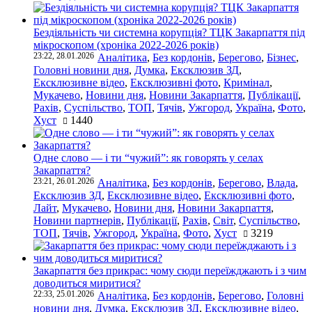
Бездіяльність чи системна корупція? ТЦК Закарпаття під
мікроскопом (хроніка 2022-2026 років)
23:22, 28.01.2026
Аналітика
,
Без кордонів
,
Берегово
,
Бізнес
,
Головні новини дня
,
Думка
,
Ексклюзив ЗД
,
Ексклюзивне відео
,
Ексклюзивні фото
,
Кримінал
,
Мукачево
,
Новини дня
,
Новини Закарпаття
,
Публікації
,
Рахів
,
Суспільство
,
ТОП
,
Тячів
,
Ужгород
,
Україна
,
Фото
,
Хуст
1440
Одне слово — і ти “чужий”: як говорять у селах
Закарпаття?
23:21, 26.01.2026
Аналітика
,
Без кордонів
,
Берегово
,
Влада
,
Ексклюзив ЗД
,
Ексклюзивне відео
,
Ексклюзивні фото
,
Лайт
,
Мукачево
,
Новини дня
,
Новини Закарпаття
,
Новини партнерів
,
Публікації
,
Рахів
,
Світ
,
Суспільство
,
ТОП
,
Тячів
,
Ужгород
,
Україна
,
Фото
,
Хуст
3219
Закарпаття без прикрас: чому сюди переїжджають і з чим
доводиться миритися?
22:33, 25.01.2026
Аналітика
,
Без кордонів
,
Берегово
,
Головні
новини дня
,
Думка
,
Ексклюзив ЗД
,
Ексклюзивне відео
,