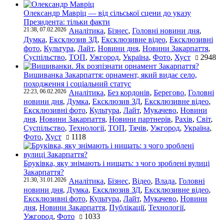
Олександр Мавріц — від сільської сцени до указу
Президента: тільки факти
21:38, 07.02.2026
Аналітика
,
Бізнес
,
Головні новини дня
,
Думка
,
Ексклюзив ЗД
,
Ексклюзивне відео
,
Ексклюзивні
фото
,
Культура
,
Лайт
,
Новини дня
,
Новини Закарпаття
,
Суспільство
,
ТОП
,
Ужгород
,
Україна
,
Фото
,
Хуст
2948
Вишиванка Закарпаття: орнамент, який видає село,
походження і соціальний статус
22:23, 06.02.2026
Аналітика
,
Без кордонів
,
Берегово
,
Головні
новини дня
,
Думка
,
Ексклюзив ЗД
,
Ексклюзивне відео
,
Ексклюзивні фото
,
Культура
,
Лайт
,
Мукачево
,
Новини
дня
,
Новини Закарпаття
,
Новини партнерів
,
Рахів
,
Світ
,
Суспільство
,
Технології
,
ТОП
,
Тячів
,
Ужгород
,
Україна
,
Фото
,
Хуст
1118
Бруківка, яку знімають і нищать: з чого зроблені вулиці
Закарпаття?
21:30, 31.01.2026
Аналітика
,
Бізнес
,
Відео
,
Влада
,
Головні
новини дня
,
Думка
,
Ексклюзив ЗД
,
Ексклюзивне відео
,
Ексклюзивні фото
,
Культура
,
Лайт
,
Мукачево
,
Новини
дня
,
Новини Закарпаття
,
Публікації
,
Технології
,
Ужгород
,
Фото
1033