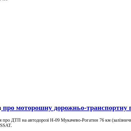
в
про моторошну дорожньо-транспортну п
 про ДТП на автодорозі Н-09 Мукачево-Рогатин 76 км (залізничн
SSAT.