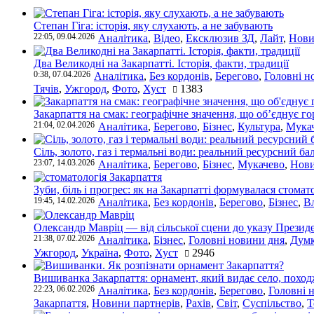
Степан Гіга: історія, яку слухають, а не забувають
22:05, 09.04.2026
Аналітика
,
Відео
,
Ексклюзив ЗД
,
Лайт
,
Нови
Два Великодні на Закарпатті. Історія, факти, традиції
0:38, 07.04.2026
Аналітика
,
Без кордонів
,
Берегово
,
Головні н
Тячів
,
Ужгород
,
Фото
,
Хуст
1383
Закарпаття на смак: географічне значення, що об’єднує г
21:04, 02.04.2026
Аналітика
,
Берегово
,
Бізнес
,
Культура
,
Мука
Сіль, золото, газ і термальні води: реальний ресурсний ба
23:07, 14.03.2026
Аналітика
,
Берегово
,
Бізнес
,
Мукачево
,
Нови
Зуби, біль і прогрес: як на Закарпатті формувалася стомат
19:45, 14.02.2026
Аналітика
,
Без кордонів
,
Берегово
,
Бізнес
,
В
Олександр Мавріц — від сільської сцени до указу Президе
21:38, 07.02.2026
Аналітика
,
Бізнес
,
Головні новини дня
,
Дум
Ужгород
,
Україна
,
Фото
,
Хуст
2946
Вишиванка Закарпаття: орнамент, який видає село, поход
22:23, 06.02.2026
Аналітика
,
Без кордонів
,
Берегово
,
Головні 
Закарпаття
,
Новини партнерів
,
Рахів
,
Світ
,
Суспільство
,
Т