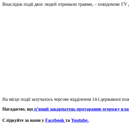
Внаслідок події двоє людей отримали травми, – повідомляє ГУ 
На місце події залучалось чергове відділення 14-ї державної п
Нагадаємо, що
п’яний закарпатець протаранив огорожу влас
Слідкуйте за нами у
Facebook
та
Youtube.