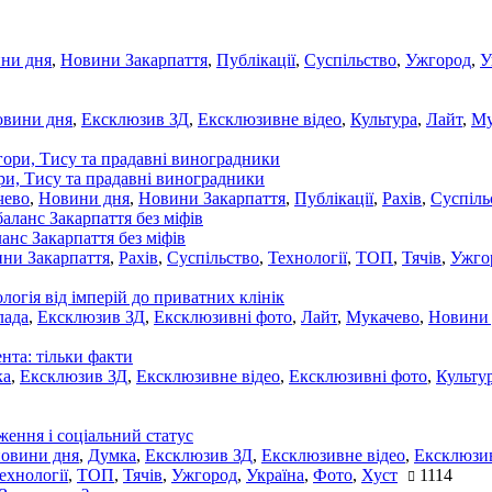
ни дня
,
Новини Закарпаття
,
Публікації
,
Суспільство
,
Ужгород
,
У
овини дня
,
Ексклюзив ЗД
,
Ексклюзивне відео
,
Культура
,
Лайт
,
Му
ори, Тису та прадавні виноградники
чево
,
Новини дня
,
Новини Закарпаття
,
Публікації
,
Рахів
,
Суспіль
ланс Закарпаття без міфів
ни Закарпаття
,
Рахів
,
Суспільство
,
Технології
,
ТОП
,
Тячів
,
Ужго
ологія від імперій до приватних клінік
лада
,
Ексклюзив ЗД
,
Ексклюзивні фото
,
Лайт
,
Мукачево
,
Новини
нта: тільки факти
ка
,
Ексклюзив ЗД
,
Ексклюзивне відео
,
Ексклюзивні фото
,
Культу
ження і соціальний статус
новини дня
,
Думка
,
Ексклюзив ЗД
,
Ексклюзивне відео
,
Ексклюзив
ехнології
,
ТОП
,
Тячів
,
Ужгород
,
Україна
,
Фото
,
Хуст
1114