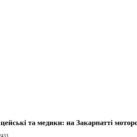
іцейські та медики: на Закарпатті мото
2433