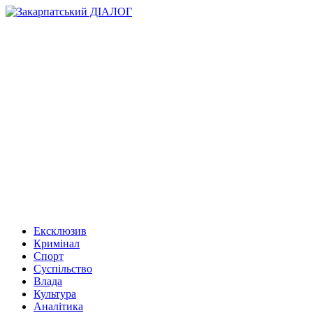
Ексклюзив
Кримінал
Спорт
Суспільство
Влада
Культура
Аналітика