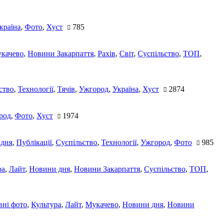
країна
,
Фото
,
Хуст
785
качево
,
Новини Закарпаття
,
Рахів
,
Світ
,
Суспільство
,
ТОП
,
ство
,
Технології
,
Тячів
,
Ужгород
,
Україна
,
Хуст
2874
род
,
Фото
,
Хуст
1974
 дня
,
Публікації
,
Суспільство
,
Технології
,
Ужгород
,
Фото
985
ра
,
Лайт
,
Новини дня
,
Новини Закарпаття
,
Суспільство
,
ТОП
,
ні фото
,
Культура
,
Лайт
,
Мукачево
,
Новини дня
,
Новини