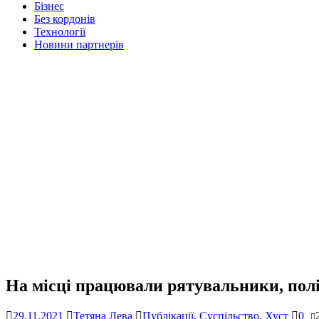
Бізнес
Без кордонів
Технології
Новини партнерів
На місці працювали рятувальники, пол
29.11.2021
Тетяна Лева
Публікації
,
Суспільство
,
Хуст
0