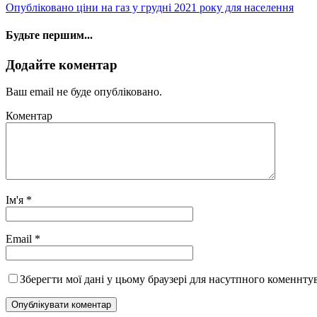
Опубліковано ціни на газ у грудні 2021 року для населення
Будьте першим...
Додайте коментар
Ваш email не буде опубліковано.
Коментар
Ім'я
*
Email
*
Зберегти мої дані у цьому браузері для насутпного коменнту