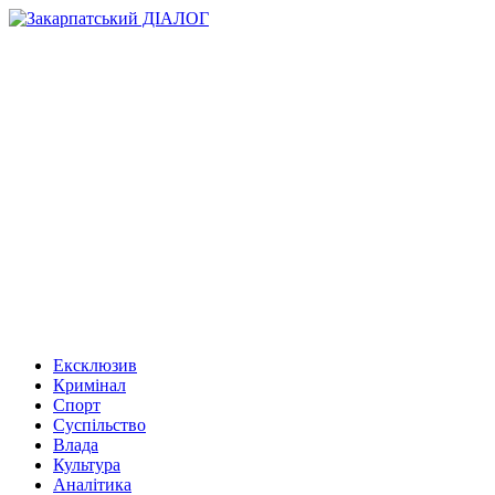
Ексклюзив
Кримінал
Спорт
Суспільство
Влада
Культура
Аналітика