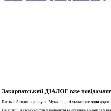
Закарпатський ДІАЛОГ вже повідомляв, 
Близько 8 години ранку на Мукачівщині сталася ще одна дорож
На вулиці Автомобілістів у райцентрі вантажівка врізалася у ві