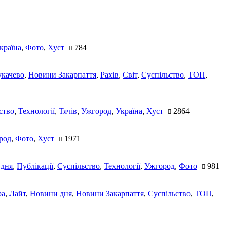
країна
,
Фото
,
Хуст
784
качево
,
Новини Закарпаття
,
Рахів
,
Світ
,
Суспільство
,
ТОП
,
ство
,
Технології
,
Тячів
,
Ужгород
,
Україна
,
Хуст
2864
род
,
Фото
,
Хуст
1971
 дня
,
Публікації
,
Суспільство
,
Технології
,
Ужгород
,
Фото
981
ра
,
Лайт
,
Новини дня
,
Новини Закарпаття
,
Суспільство
,
ТОП
,