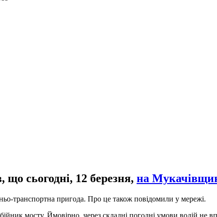
що сьогодні, 12 березня,
на Мукачівщині
ньо-транспортна пригода. Про це також повідомили у мережі.
дбійник мосту. Ймовірно, через складні погодні умови водій не в