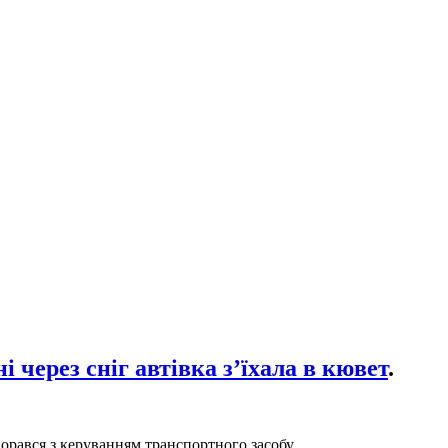
 через сніг автівка з’їхала в кювет
.
порався з керуванням транспортного засобу.