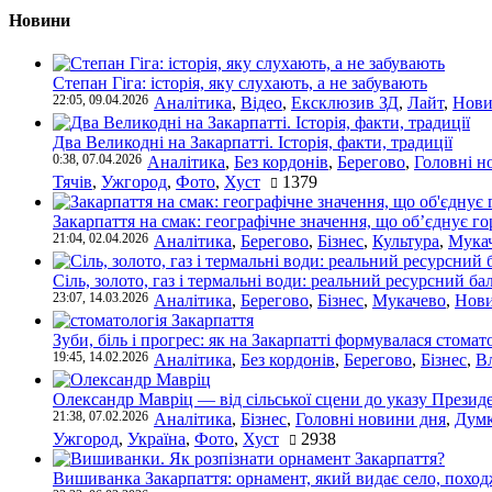
Новини
Степан Гіга: історія, яку слухають, а не забувають
22:05, 09.04.2026
Аналітика
,
Відео
,
Ексклюзив ЗД
,
Лайт
,
Нови
Два Великодні на Закарпатті. Історія, факти, традиції
0:38, 07.04.2026
Аналітика
,
Без кордонів
,
Берегово
,
Головні н
Тячів
,
Ужгород
,
Фото
,
Хуст
1379
Закарпаття на смак: географічне значення, що об’єднує г
21:04, 02.04.2026
Аналітика
,
Берегово
,
Бізнес
,
Культура
,
Мука
Сіль, золото, газ і термальні води: реальний ресурсний ба
23:07, 14.03.2026
Аналітика
,
Берегово
,
Бізнес
,
Мукачево
,
Нови
Зуби, біль і прогрес: як на Закарпатті формувалася стомат
19:45, 14.02.2026
Аналітика
,
Без кордонів
,
Берегово
,
Бізнес
,
В
Олександр Мавріц — від сільської сцени до указу Президе
21:38, 07.02.2026
Аналітика
,
Бізнес
,
Головні новини дня
,
Дум
Ужгород
,
Україна
,
Фото
,
Хуст
2938
Вишиванка Закарпаття: орнамент, який видає село, поход