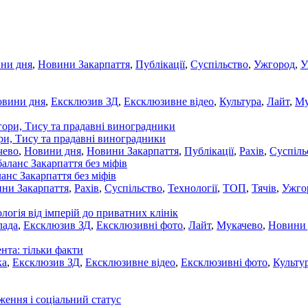
ни дня
,
Новини Закарпаття
,
Публікації
,
Суспільство
,
Ужгород
,
У
овини дня
,
Ексклюзив ЗД
,
Ексклюзивне відео
,
Культура
,
Лайт
,
Му
ори, Тису та прадавні виноградники
чево
,
Новини дня
,
Новини Закарпаття
,
Публікації
,
Рахів
,
Суспіль
ланс Закарпаття без міфів
ни Закарпаття
,
Рахів
,
Суспільство
,
Технології
,
ТОП
,
Тячів
,
Ужго
ологія від імперій до приватних клінік
лада
,
Ексклюзив ЗД
,
Ексклюзивні фото
,
Лайт
,
Мукачево
,
Новини
нта: тільки факти
ка
,
Ексклюзив ЗД
,
Ексклюзивне відео
,
Ексклюзивні фото
,
Культу
ження і соціальний статус