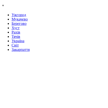
+
Ужгород
Мукачево
Берегово
Хуст
Рахів
Тячів
Україна
Світ
Закарпаття