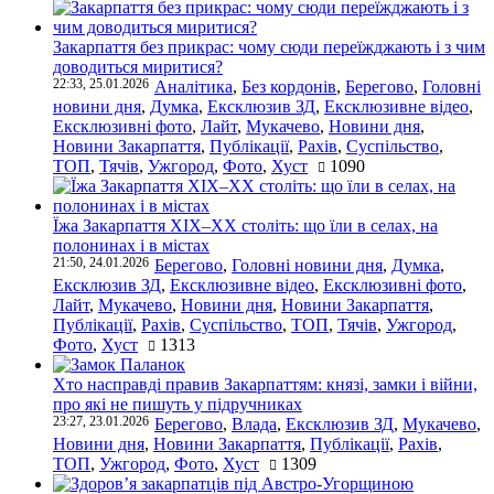
Закарпаття без прикрас: чому сюди переїжджають і з чим
доводиться миритися?
22:33, 25.01.2026
Аналітика
,
Без кордонів
,
Берегово
,
Головні
новини дня
,
Думка
,
Ексклюзив ЗД
,
Ексклюзивне відео
,
Ексклюзивні фото
,
Лайт
,
Мукачево
,
Новини дня
,
Новини Закарпаття
,
Публікації
,
Рахів
,
Суспільство
,
ТОП
,
Тячів
,
Ужгород
,
Фото
,
Хуст
1090
Їжа Закарпаття ХІХ–ХХ століть: що їли в селах, на
полонинах і в містах
21:50, 24.01.2026
Берегово
,
Головні новини дня
,
Думка
,
Ексклюзив ЗД
,
Ексклюзивне відео
,
Ексклюзивні фото
,
Лайт
,
Мукачево
,
Новини дня
,
Новини Закарпаття
,
Публікації
,
Рахів
,
Суспільство
,
ТОП
,
Тячів
,
Ужгород
,
Фото
,
Хуст
1313
Хто насправді правив Закарпаттям: князі, замки і війни,
про які не пишуть у підручниках
23:27, 23.01.2026
Берегово
,
Влада
,
Ексклюзив ЗД
,
Мукачево
,
Новини дня
,
Новини Закарпаття
,
Публікації
,
Рахів
,
ТОП
,
Ужгород
,
Фото
,
Хуст
1309