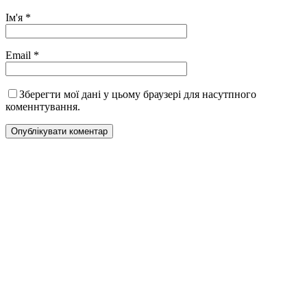
Ім'я
*
Email
*
Зберегти мої дані у цьому браузері для насутпного
коменнтування.