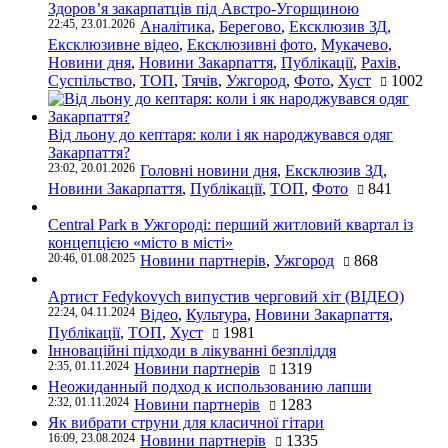
Здоров’я закарпатців під Австро-Угорщиною
22:45, 23.01.2026
Аналітика
,
Берегово
,
Ексклюзив ЗД
,
Ексклюзивне відео
,
Ексклюзивні фото
,
Мукачево
,
Новини дня
,
Новини Закарпаття
,
Публікації
,
Рахів
,
Суспільство
,
ТОП
,
Тячів
,
Ужгород
,
Фото
,
Хуст
1002
Від льону до кептаря: коли і як народжувався одяг
Закарпаття?
23:02, 20.01.2026
Головні новини дня
,
Ексклюзив ЗД
,
Новини Закарпаття
,
Публікації
,
ТОП
,
Фото
841
Central Park в Ужгороді: перший житловий квартал із
концепцією «місто в місті»
20:46, 01.08.2025
Новини партнерів
,
Ужгород
868
Артист Fedykovych випустив черговий хіт (ВІДЕО)
22:24, 04.11.2024
Відео
,
Культура
,
Новини Закарпаття
,
Публікації
,
ТОП
,
Хуст
1981
Інноваційні підходи в лікуванні безпліддя
2:35, 01.11.2024
Новини партнерів
1319
Неожиданный подход к использованию лапши
2:32, 01.11.2024
Новини партнерів
1283
Як вибрати струни для класичної гітари
16:09, 23.08.2024
Новини партнерів
1335