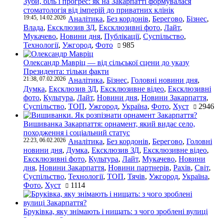
Зуби, біль і прогрес: як на Закарпатті формувалася
стоматологія від імперій до приватних клінік
19:45, 14.02.2026
Аналітика
,
Без кордонів
,
Берегово
,
Бізнес
,
Влада
,
Ексклюзив ЗД
,
Ексклюзивні фото
,
Лайт
,
Мукачево
,
Новини дня
,
Публікації
,
Суспільство
,
Технології
,
Ужгород
,
Фото
985
Олександр Мавріц — від сільської сцени до указу
Президента: тільки факти
21:38, 07.02.2026
Аналітика
,
Бізнес
,
Головні новини дня
,
Думка
,
Ексклюзив ЗД
,
Ексклюзивне відео
,
Ексклюзивні
фото
,
Культура
,
Лайт
,
Новини дня
,
Новини Закарпаття
,
Суспільство
,
ТОП
,
Ужгород
,
Україна
,
Фото
,
Хуст
2946
Вишиванка Закарпаття: орнамент, який видає село,
походження і соціальний статус
22:23, 06.02.2026
Аналітика
,
Без кордонів
,
Берегово
,
Головні
новини дня
,
Думка
,
Ексклюзив ЗД
,
Ексклюзивне відео
,
Ексклюзивні фото
,
Культура
,
Лайт
,
Мукачево
,
Новини
дня
,
Новини Закарпаття
,
Новини партнерів
,
Рахів
,
Світ
,
Суспільство
,
Технології
,
ТОП
,
Тячів
,
Ужгород
,
Україна
,
Фото
,
Хуст
1114
Бруківка, яку знімають і нищать: з чого зроблені вулиці