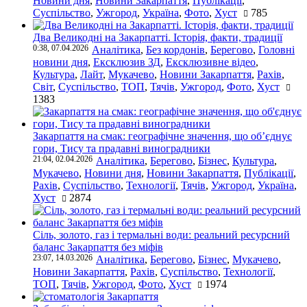
Новини дня
,
Новини Закарпаття
,
Публікації
,
Суспільство
,
Ужгород
,
Україна
,
Фото
,
Хуст
785
Два Великодні на Закарпатті. Історія, факти, традиції
0:38, 07.04.2026
Аналітика
,
Без кордонів
,
Берегово
,
Головні
новини дня
,
Ексклюзив ЗД
,
Ексклюзивне відео
,
Культура
,
Лайт
,
Мукачево
,
Новини Закарпаття
,
Рахів
,
Світ
,
Суспільство
,
ТОП
,
Тячів
,
Ужгород
,
Фото
,
Хуст
1383
Закарпаття на смак: географічне значення, що об’єднує
гори, Тису та прадавні виноградники
21:04, 02.04.2026
Аналітика
,
Берегово
,
Бізнес
,
Культура
,
Мукачево
,
Новини дня
,
Новини Закарпаття
,
Публікації
,
Рахів
,
Суспільство
,
Технології
,
Тячів
,
Ужгород
,
Україна
,
Хуст
2874
Сіль, золото, газ і термальні води: реальний ресурсний
баланс Закарпаття без міфів
23:07, 14.03.2026
Аналітика
,
Берегово
,
Бізнес
,
Мукачево
,
Новини Закарпаття
,
Рахів
,
Суспільство
,
Технології
,
ТОП
,
Тячів
,
Ужгород
,
Фото
,
Хуст
1974