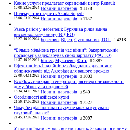
Какие услуги предлагает сервисный центр Renault
16:08, 23.08.2024
Новини партнерів
1178
Почему стоит купить Skoda Superb
16:06, 23.08.2024
Новини партнерів
1187
Увесь район у небезпеці: Бурхлива річка змила
високовольтну опору (ВІДЕО)
18:27, 10.02.2024
Берегово
,
Відео
,
Суспільство
,
ТОП
4218
“Більше мільйона грн під час війни”: Закарпатський
посадовець задекларував свою зарплату (ФОТО)
14:37, 10.02.2024
Бізнес
,
Мукачево
,
Фото
5887
Ефективність і надійність: обладнання для штанг
обприскувачів від Agroplast для вашого врожаю
22:08, 04.11.2023
Новини партнерів
1003
EcoFlow: найкращі генератори для енергонезалежності
дому, бізнесу та подорожей
15:34, 14.10.2023
Новини партнерів
940
Особливості азійської кухні
21:50, 17.09.2023
Новини партнерів
7527
Чому без діагностики слуху не можна купувати
слуховий апарат?
21:45, 17.09.2023
Новини партнерів
3087
У повітрі їдкий сморід, всюди горить: Закарпаття в диму