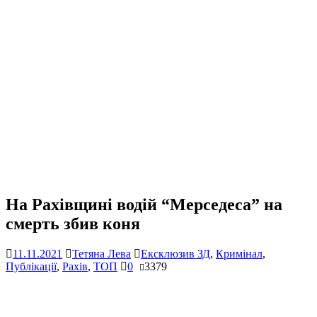
На Рахівщині водій “Мерседеса” на
смерть збив коня
11.11.2021
Тетяна Лева
Ексклюзив ЗД
,
Кримінал
,
Публікації
,
Рахів
,
ТОП
0
3379