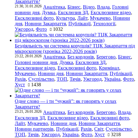
Закарпаття?
21:30, 31.01.2026
Аналітика
,
Бізнес
,
Відео
,
Влада
,
Головні
новини дня
,
Думка
,
Ексклюзив ЗД
,
Ексклюзивне відео
,
Ексклюзивні фото
,
Культура
,
Лайт
,
Мукачево
,
Новини
дня
,
Новини Закарпаття
,
Публікації
,
Технології
,
Ужгород
,
Фото
1032
Бездіяльність чи системна корупція? ТЦК Закарпаття під
мікроскопом (хроніка 2022-2026 років)
23:22, 28.01.2026
Аналітика
,
Без кордонів
,
Берегово
,
Бізнес
,
Головні новини дня
,
Думка
,
Ексклюзив ЗД
,
Ексклюзивне відео
,
Ексклюзивні фото
,
Кримінал
,
Мукачево
,
Новини дня
,
Новини Закарпаття
,
Публікації
,
Рахів
,
Суспільство
,
ТОП
,
Тячів
,
Ужгород
,
Україна
,
Фото
,
Хуст
1438
Одне слово — і ти “чужий”: як говорять у селах
Закарпаття?
23:21, 26.01.2026
Аналітика
,
Без кордонів
,
Берегово
,
Влада
,
Ексклюзив ЗД
,
Ексклюзивне відео
,
Ексклюзивні фото
,
Лайт
,
Мукачево
,
Новини дня
,
Новини Закарпаття
,
Новини партнерів
,
Публікації
,
Рахів
,
Світ
,
Суспільство
,
ТОП
,
Тячів
,
Ужгород
,
Україна
,
Фото
,
Хуст
3218