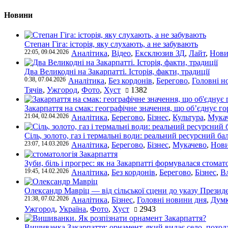
Новини
Степан Гіга: історія, яку слухають, а не забувають
22:05, 09.04.2026
Аналітика
,
Відео
,
Ексклюзив ЗД
,
Лайт
,
Нови
Два Великодні на Закарпатті. Історія, факти, традиції
0:38, 07.04.2026
Аналітика
,
Без кордонів
,
Берегово
,
Головні н
Тячів
,
Ужгород
,
Фото
,
Хуст
1382
Закарпаття на смак: географічне значення, що об’єднує г
21:04, 02.04.2026
Аналітика
,
Берегово
,
Бізнес
,
Культура
,
Мука
Сіль, золото, газ і термальні води: реальний ресурсний ба
23:07, 14.03.2026
Аналітика
,
Берегово
,
Бізнес
,
Мукачево
,
Нови
Зуби, біль і прогрес: як на Закарпатті формувалася стомат
19:45, 14.02.2026
Аналітика
,
Без кордонів
,
Берегово
,
Бізнес
,
В
Олександр Мавріц — від сільської сцени до указу Президе
21:38, 07.02.2026
Аналітика
,
Бізнес
,
Головні новини дня
,
Дум
Ужгород
,
Україна
,
Фото
,
Хуст
2943
Вишиванка Закарпаття: орнамент, який видає село, поход