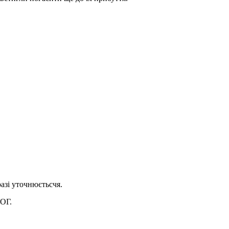
азі уточнюєтьсчя.
ЛОГ.