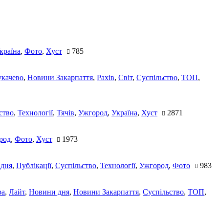
країна
,
Фото
,
Хуст
785
качево
,
Новини Закарпаття
,
Рахів
,
Світ
,
Суспільство
,
ТОП
,
ство
,
Технології
,
Тячів
,
Ужгород
,
Україна
,
Хуст
2871
род
,
Фото
,
Хуст
1973
 дня
,
Публікації
,
Суспільство
,
Технології
,
Ужгород
,
Фото
983
ра
,
Лайт
,
Новини дня
,
Новини Закарпаття
,
Суспільство
,
ТОП
,