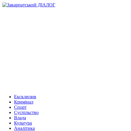
Ексклюзив
Кримінал
Спорт
Суспільство
Влада
Культура
Аналітика