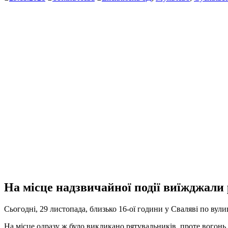
На місце надзвичайної події виїжджали
Сьогодні, 29 листопада, близько 16-ої години у Сваляві по вули
На місце одразу ж було викликано рятувальників, проте вогонь 