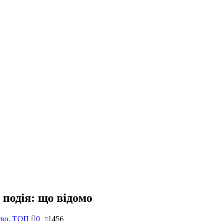
подія: що відомо
тво
,
ТОП
0
1456