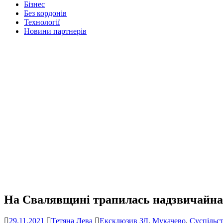
Бізнес
Без кордонів
Технології
Новини партнерів
На Свалявщині трапилась надзвичайна 
29.11.2021
Тетяна Лева
Ексклюзив ЗД
,
Мукачево
,
Суспільс