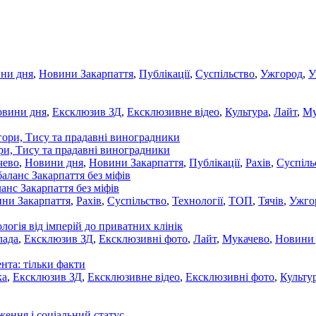
ни дня
,
Новини Закарпаття
,
Публікації
,
Суспільство
,
Ужгород
,
У
овини дня
,
Ексклюзив ЗД
,
Ексклюзивне відео
,
Культура
,
Лайт
,
Му
ори, Тису та прадавні виноградники
чево
,
Новини дня
,
Новини Закарпаття
,
Публікації
,
Рахів
,
Суспіль
ланс Закарпаття без міфів
ни Закарпаття
,
Рахів
,
Суспільство
,
Технології
,
ТОП
,
Тячів
,
Ужго
ологія від імперій до приватних клінік
лада
,
Ексклюзив ЗД
,
Ексклюзивні фото
,
Лайт
,
Мукачево
,
Новини
нта: тільки факти
ка
,
Ексклюзив ЗД
,
Ексклюзивне відео
,
Ексклюзивні фото
,
Культу
ження і соціальний статус