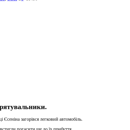
 рятувальники.
ці Єсеніна загорівся легковий автомобіль.
встигли погасити ще до їх прибуття.