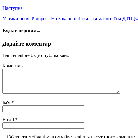
Наступна
Уламки по всій дорозі: На Закарпатті сталася масштабна ДТП 
Будьте першим...
Додайте коментар
Ваш email не буде опубліковано.
Коментар
Ім'я
*
Email
*
Зберегти мої дані у цьому браузері для насутпного коменнту