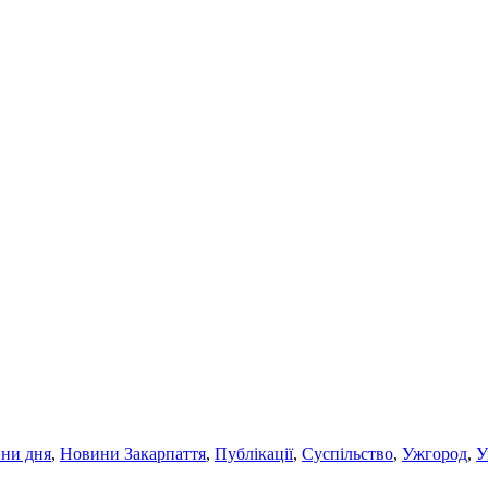
ни дня
,
Новини Закарпаття
,
Публікації
,
Суспільство
,
Ужгород
,
У