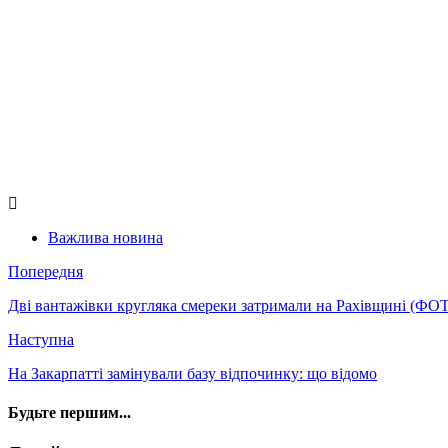
Важлива новина
Попередня
Дві вантажівки кругляка смереки затримали на Рахівщині (ФО
Наступна
На Закарпатті замінували базу відпочинку: що відомо
Будьте першим...