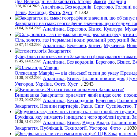
Два Великодні на Закарпатті. Історія, факти, традиції
0:38, 07.04.2026
Аналітика
,
Без кордонів
,
Берегово
,
Головні н
Тячів
,
Ужгород
,
Фото
,
Хуст
1382
Закарпаття на смак: географічне значення, що об’єднує г
21:04, 02.04.2026
Аналітика
,
Берегово
,
Бізнес
,
Культура
,
Мука
Сіль, золото, газ і термальні води: реальний ресурсний ба
23:07, 14.03.2026
Аналітика
,
Берегово
,
Бізнес
,
Мукачево
,
Нови
Зуби, біль і прогрес: як на Закарпатті формувалася стомат
19:45, 14.02.2026
Аналітика
,
Без кордонів
,
Берегово
,
Бізнес
,
В
Олександр Мавріц — від сільської сцени до указу Президе
21:38, 07.02.2026
Аналітика
,
Бізнес
,
Головні новини дня
,
Дум
Ужгород
,
Україна
,
Фото
,
Хуст
2943
Вишиванка Закарпаття: орнамент, який видає село, поход
22:23, 06.02.2026
Аналітика
,
Без кордонів
,
Берегово
,
Головні 
Закарпаття
,
Новини партнерів
,
Рахів
,
Світ
,
Суспільство
,
Т
Бруківка, яку знімають і нищать: з чого зроблені вулиці З
21:30, 31.01.2026
Аналітика
,
Бізнес
,
Відео
,
Влада
,
Головні нов
Закарпаття
,
Публікації
,
Технології
,
Ужгород
,
Фото
1030