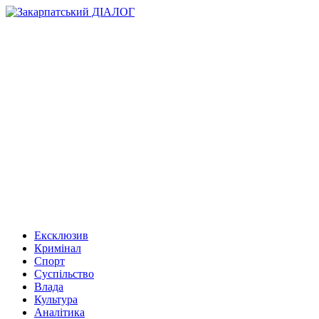
Ексклюзив
Кримінал
Спорт
Суспільство
Влада
Культура
Аналітика