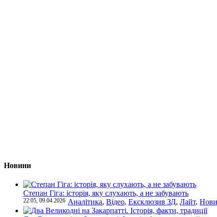
Новини
Степан Гіга: історія, яку слухають, а не забувають
22:05, 09.04.2026
Аналітика
,
Відео
,
Ексклюзив ЗД
,
Лайт
,
Нови