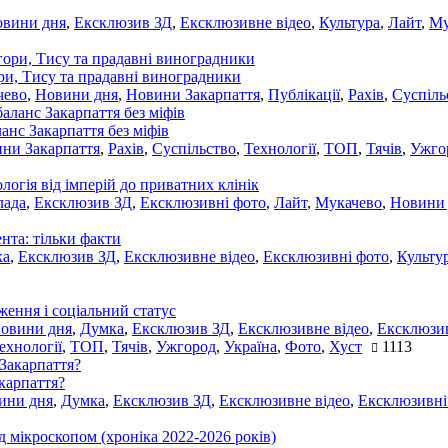
овини дня
,
Ексклюзив ЗД
,
Ексклюзивне відео
,
Культура
,
Лайт
,
Му
ори, Тису та прадавні виноградники
чево
,
Новини дня
,
Новини Закарпаття
,
Публікації
,
Рахів
,
Суспіль
ланс Закарпаття без міфів
ни Закарпаття
,
Рахів
,
Суспільство
,
Технології
,
ТОП
,
Тячів
,
Ужго
ологія від імперій до приватних клінік
лада
,
Ексклюзив ЗД
,
Ексклюзивні фото
,
Лайт
,
Мукачево
,
Новини
нта: тільки факти
ка
,
Ексклюзив ЗД
,
Ексклюзивне відео
,
Ексклюзивні фото
,
Культу
ження і соціальний статус
новини дня
,
Думка
,
Ексклюзив ЗД
,
Ексклюзивне відео
,
Ексклюзив
ехнології
,
ТОП
,
Тячів
,
Ужгород
,
Україна
,
Фото
,
Хуст
1113
акарпаття?
ини дня
,
Думка
,
Ексклюзив ЗД
,
Ексклюзивне відео
,
Ексклюзивні