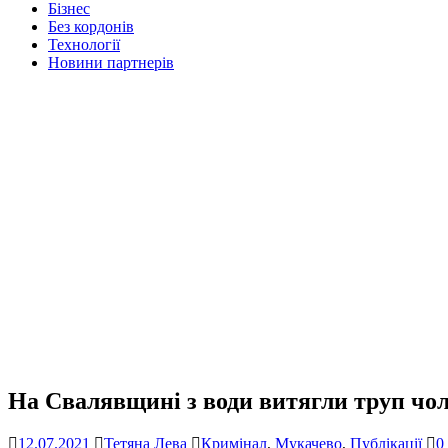
Бізнес
Без кордонів
Технології
Новини партнерів
На Свалявщині з води витягли труп чол
12.07.2021
Тетяна Лева
Кримінал
,
Мукачево
,
Публікації
0