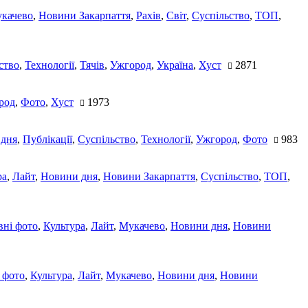
качево
,
Новини Закарпаття
,
Рахів
,
Світ
,
Суспільство
,
ТОП
,
ство
,
Технології
,
Тячів
,
Ужгород
,
Україна
,
Хуст
2871
род
,
Фото
,
Хуст
1973
 дня
,
Публікації
,
Суспільство
,
Технології
,
Ужгород
,
Фото
983
ра
,
Лайт
,
Новини дня
,
Новини Закарпаття
,
Суспільство
,
ТОП
,
ні фото
,
Культура
,
Лайт
,
Мукачево
,
Новини дня
,
Новини
 фото
,
Культура
,
Лайт
,
Мукачево
,
Новини дня
,
Новини