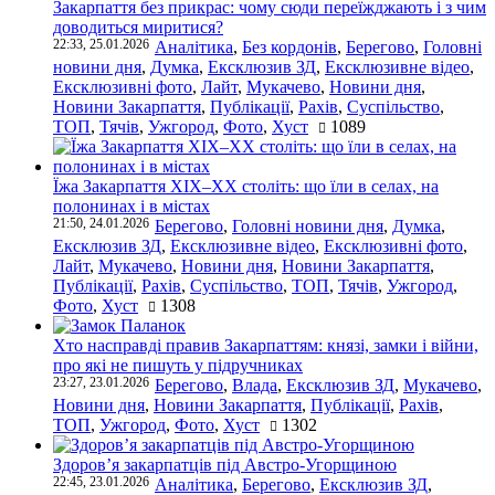
Закарпаття без прикрас: чому сюди переїжджають і з чим
доводиться миритися?
22:33, 25.01.2026
Аналітика
,
Без кордонів
,
Берегово
,
Головні
новини дня
,
Думка
,
Ексклюзив ЗД
,
Ексклюзивне відео
,
Ексклюзивні фото
,
Лайт
,
Мукачево
,
Новини дня
,
Новини Закарпаття
,
Публікації
,
Рахів
,
Суспільство
,
ТОП
,
Тячів
,
Ужгород
,
Фото
,
Хуст
1089
Їжа Закарпаття ХІХ–ХХ століть: що їли в селах, на
полонинах і в містах
21:50, 24.01.2026
Берегово
,
Головні новини дня
,
Думка
,
Ексклюзив ЗД
,
Ексклюзивне відео
,
Ексклюзивні фото
,
Лайт
,
Мукачево
,
Новини дня
,
Новини Закарпаття
,
Публікації
,
Рахів
,
Суспільство
,
ТОП
,
Тячів
,
Ужгород
,
Фото
,
Хуст
1308
Хто насправді правив Закарпаттям: князі, замки і війни,
про які не пишуть у підручниках
23:27, 23.01.2026
Берегово
,
Влада
,
Ексклюзив ЗД
,
Мукачево
,
Новини дня
,
Новини Закарпаття
,
Публікації
,
Рахів
,
ТОП
,
Ужгород
,
Фото
,
Хуст
1302
Здоров’я закарпатців під Австро-Угорщиною
22:45, 23.01.2026
Аналітика
,
Берегово
,
Ексклюзив ЗД
,