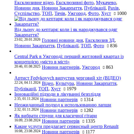
Ексклюзивне відео
,
Ексклюзивні фото
,
Мукачево
,
Новини дня
,
Новини Закарпаття
,
Публікації
,
Рахів
,
Суспільство
,
ТОП
,
Тячів
,
Ужгород
,
Фото
,
Хуст
1000
Від льону до кептаря: коли і як народжувався одяг
Закарпаття?
23:02, 20.01.2026
Головні новини дня
,
Ексклюзив ЗД
,
Новини Закарпаття
,
Публікації
,
ТОП
,
Фото
836
Central Park в Ужгороді: перший житловий квартал із
концепцією «місто в місті»
20:46, 01.08.2025
Новини партнерів
,
Ужгород
863
Артист Fedykovych випустив черговий хіт (ВІДЕО)
22:24, 04.11.2024
Відео
,
Культура
,
Новини Закарпаття
,
Публікації
,
ТОП
,
Хуст
1979
Інноваційні підходи в лікуванні безпліддя
2:35, 01.11.2024
Новини партнерів
1314
Неожиданный подход к использованию лапши
2:32, 01.11.2024
Новини партнерів
1282
Як вибрати струни для класичної гітари
16:09, 23.08.2024
Новини партнерів
1335
Какие услуги предлагает сервисный центр Renault
16:08, 23.08.2024
Новини партнерів
1177