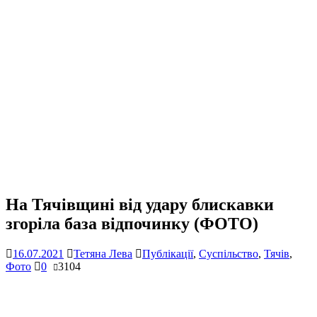
На Тячівщині від удару блискавки
згоріла база відпочинку (ФОТО)
16.07.2021
Тетяна Лева
Публікації
,
Суспільство
,
Тячів
,
Фото
0
3104