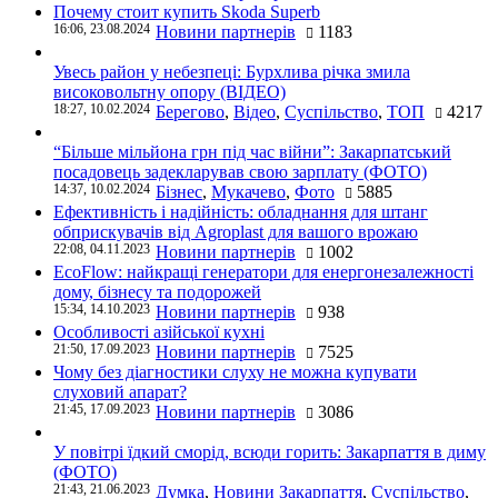
Почему стоит купить Skoda Superb
16:06, 23.08.2024
Новини партнерів
1183
Увесь район у небезпеці: Бурхлива річка змила
високовольтну опору (ВІДЕО)
18:27, 10.02.2024
Берегово
,
Відео
,
Суспільство
,
ТОП
4217
“Більше мільйона грн під час війни”: Закарпатський
посадовець задекларував свою зарплату (ФОТО)
14:37, 10.02.2024
Бізнес
,
Мукачево
,
Фото
5885
Ефективність і надійність: обладнання для штанг
обприскувачів від Agroplast для вашого врожаю
22:08, 04.11.2023
Новини партнерів
1002
EcoFlow: найкращі генератори для енергонезалежності
дому, бізнесу та подорожей
15:34, 14.10.2023
Новини партнерів
938
Особливості азійської кухні
21:50, 17.09.2023
Новини партнерів
7525
Чому без діагностики слуху не можна купувати
слуховий апарат?
21:45, 17.09.2023
Новини партнерів
3086
У повітрі їдкий сморід, всюди горить: Закарпаття в диму
(ФОТО)
21:43, 21.06.2023
Думка
,
Новини Закарпаття
,
Суспільство
,