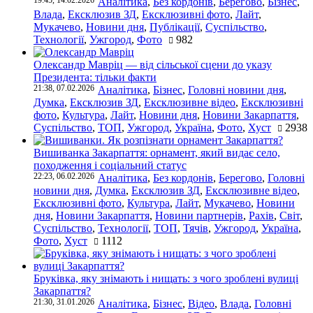
19:45, 14.02.2026
Аналітика
,
Без кордонів
,
Берегово
,
Бізнес
,
Влада
,
Ексклюзив ЗД
,
Ексклюзивні фото
,
Лайт
,
Мукачево
,
Новини дня
,
Публікації
,
Суспільство
,
Технології
,
Ужгород
,
Фото
982
Олександр Мавріц — від сільської сцени до указу
Президента: тільки факти
21:38, 07.02.2026
Аналітика
,
Бізнес
,
Головні новини дня
,
Думка
,
Ексклюзив ЗД
,
Ексклюзивне відео
,
Ексклюзивні
фото
,
Культура
,
Лайт
,
Новини дня
,
Новини Закарпаття
,
Суспільство
,
ТОП
,
Ужгород
,
Україна
,
Фото
,
Хуст
2938
Вишиванка Закарпаття: орнамент, який видає село,
походження і соціальний статус
22:23, 06.02.2026
Аналітика
,
Без кордонів
,
Берегово
,
Головні
новини дня
,
Думка
,
Ексклюзив ЗД
,
Ексклюзивне відео
,
Ексклюзивні фото
,
Культура
,
Лайт
,
Мукачево
,
Новини
дня
,
Новини Закарпаття
,
Новини партнерів
,
Рахів
,
Світ
,
Суспільство
,
Технології
,
ТОП
,
Тячів
,
Ужгород
,
Україна
,
Фото
,
Хуст
1112
Бруківка, яку знімають і нищать: з чого зроблені вулиці
Закарпаття?
21:30, 31.01.2026
Аналітика
,
Бізнес
,
Відео
,
Влада
,
Головні