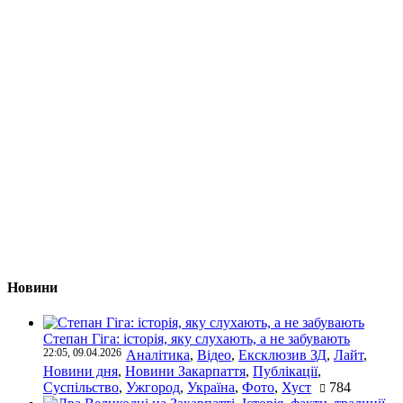
Новини
Степан Гіга: історія, яку слухають, а не забувають
22:05, 09.04.2026
Аналітика
,
Відео
,
Ексклюзив ЗД
,
Лайт
,
Новини дня
,
Новини Закарпаття
,
Публікації
,
Суспільство
,
Ужгород
,
Україна
,
Фото
,
Хуст
784