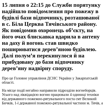
15 липня о 22:15 до Служби порятунку
надійшло повідомлення про пожежу в
будівлі бази відпочинку, розташованої
в с. Біла Церква Тячівського району.
Як повідомив охоронець об’єкту, на
його очах блискавка вдарила в антену
на даху й вогонь став швидко
поширюватися дерев’яною будівлею.
Далі полум’я перекинулося й на
прибудовану до бази відпочинку
дерев’яну надвірну споруду.
Про це Головне управління ДСНС України у Закарпатській
області.
На місце події негайно направили підрозділи вогнеборців.
Усього над ліквідацією вогню працювали 4 одиниці техніки
від державного пожежно-рятувального поста смт Великий
Бичків, 1-ї державної пожежно-рятувальної частини м. Тячів, а