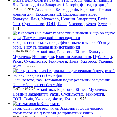
Два Великодні на Закарпатті. Історія, факти, традиції
0:38, 07.04.2026
Аналітика
,
Без кордонів
,
Берегово
,
Головні
новини дня
,
Ексклюзив ЗД
,
Ексклюзивне відео
,
Культура
,
Лайт
,
Мукачево
,
Новини Закарпаття
,
Рахів
,
Світ
,
Суспільство
,
ТОП
,
Тячів
,
Ужгород
,
Фото
,
Хуст
1381
Закарпаття на смак: географічне значення, що об’єднує
гори, Тису та прадавні виноградники
21:04, 02.04.2026
Аналітика
,
Берегово
,
Бізнес
,
Культура
,
Мукачево
,
Новини дня
,
Новини Закарпаття
,
Публікації
,
Рахів
,
Суспільство
,
Технології
,
Тячів
,
Ужгород
,
Україна
,
Хуст
2865
Сіль, золото, газ і термальні води: реальний ресурсний
баланс Закарпаття без міфів
23:07, 14.03.2026
Аналітика
,
Берегово
,
Бізнес
,
Мукачево
,
Новини Закарпаття
,
Рахів
,
Суспільство
,
Технології
,
ТОП
,
Тячів
,
Ужгород
,
Фото
,
Хуст
1973
Зуби, біль і прогрес: як на Закарпатті формувалася
стоматологія від імперій до приватних клінік