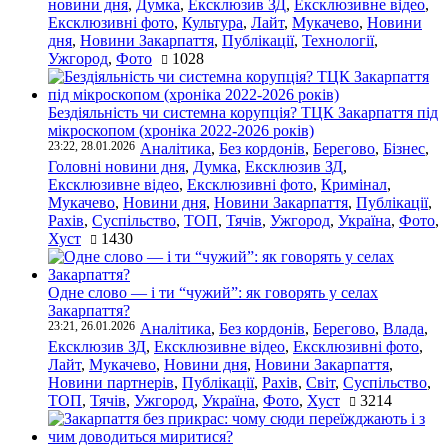
новини дня
,
Думка
,
Ексклюзив ЗД
,
Ексклюзивне відео
,
Ексклюзивні фото
,
Культура
,
Лайт
,
Мукачево
,
Новини
дня
,
Новини Закарпаття
,
Публікації
,
Технології
,
Ужгород
,
Фото
1028
Бездіяльність чи системна корупція? ТЦК Закарпаття під
мікроскопом (хроніка 2022-2026 років)
23:22, 28.01.2026
Аналітика
,
Без кордонів
,
Берегово
,
Бізнес
,
Головні новини дня
,
Думка
,
Ексклюзив ЗД
,
Ексклюзивне відео
,
Ексклюзивні фото
,
Кримінал
,
Мукачево
,
Новини дня
,
Новини Закарпаття
,
Публікації
,
Рахів
,
Суспільство
,
ТОП
,
Тячів
,
Ужгород
,
Україна
,
Фото
,
Хуст
1430
Одне слово — і ти “чужий”: як говорять у селах
Закарпаття?
23:21, 26.01.2026
Аналітика
,
Без кордонів
,
Берегово
,
Влада
,
Ексклюзив ЗД
,
Ексклюзивне відео
,
Ексклюзивні фото
,
Лайт
,
Мукачево
,
Новини дня
,
Новини Закарпаття
,
Новини партнерів
,
Публікації
,
Рахів
,
Світ
,
Суспільство
,
ТОП
,
Тячів
,
Ужгород
,
Україна
,
Фото
,
Хуст
3214