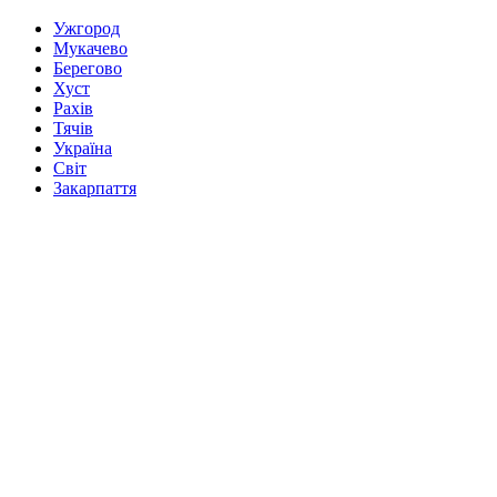
Ужгород
Мукачево
Берегово
Хуст
Рахів
Тячів
Україна
Світ
Закарпаття