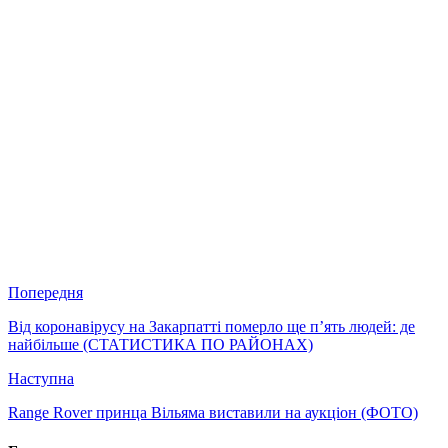
Попередня
Від коронавірусу на Закарпатті померло ще п’ять людей: де
найбільше (СТАТИСТИКА ПО РАЙОНАХ)
Наступна
Range Rover принца Вільяма виставили на аукціон (ФОТО)