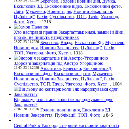
21:50, 24.01.2026
Берегово
,
Головні новини дня
,
Думка
,
Ексклюзив ЗД
,
Ексклюзивне відео
,
Ексклюзивні фото
,
Лайт
,
Мукачево
,
Новини дня
,
Новини Закарпаття
,
Публікації
,
Рахів
,
Суспільство
,
ТОП
,
Тячів
,
Ужгород
,
Фото
,
Хуст
1315
Хто насправді правив Закарпаттям: князі, замки і війни,
про які не пишуть у підручниках
23:27, 23.01.2026
Берегово
,
Влада
,
Ексклюзив ЗД
,
Мукачево
,
Новини дня
,
Новини Закарпаття
,
Публікації
,
Рахів
,
ТОП
,
Ужгород
,
Фото
,
Хуст
1318
Здоров’я закарпатців під Австро-Угорщиною
22:45, 23.01.2026
Аналітика
,
Берегово
,
Ексклюзив ЗД
,
Ексклюзивне відео
,
Ексклюзивні фото
,
Мукачево
,
Новини дня
,
Новини Закарпаття
,
Публікації
,
Рахів
,
Суспільство
,
ТОП
,
Тячів
,
Ужгород
,
Фото
,
Хуст
1004
Від льону до кептаря: коли і як народжувався одяг
Закарпаття?
23:02, 20.01.2026
Головні новини дня
,
Ексклюзив ЗД
,
Новини Закарпаття
,
Публікації
,
ТОП
,
Фото
846
Central Park в Ужгороді: перший житловий квартал із