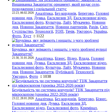
Вишиванка Закарпаття: орнамент, який видає село,
походження і соціальний статус
22:23, 06.02.2026
Аналітика
,
Без кордонів
,
Берегово
,
Головні
новини дня
,
Думка
,
Ексклюзив ЗД
,
Ексклюзивне відео
,
Ексклюзивні фото
,
Культура
,
Лайт
,
Мукачево
,
Новини
дня
,
Новини Закарпаття
,
Новини партнерів
,
Рахів
,
Світ
,
Суспільство
,
Технології
,
ТОП
,
Тячів
,
Ужгород
,
Україна
,
Фото
,
Хуст
1122
Бруківка, яку знімають і нищать: з чого зроблені вулиці
Закарпаття?
21:30, 31.01.2026
Аналітика
,
Бізнес
,
Відео
,
Влада
,
Головні
новини дня
,
Думка
,
Ексклюзив ЗД
,
Ексклюзивне відео
,
Ексклюзивні фото
,
Культура
,
Лайт
,
Мукачево
,
Новини
дня
,
Новини Закарпаття
,
Публікації
,
Технології
,
Ужгород
,
Фото
1038
Бездіяльність чи системна корупція? ТЦК Закарпаття під
мікроскопом (хроніка 2022-2026 років)
23:22, 28.01.2026
Аналітика
,
Без кордонів
,
Берегово
,
Бізнес
,
Головні новини дня
,
Думка
,
Ексклюзив ЗД
,
Ексклюзивне відео
,
Ексклюзивні фото
,
Кримінал
,