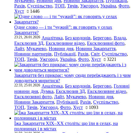
Мукачево
,
Новини дня
,
Новини Закарпаття
,
Публікації
,
Рахів
,
Суспільство
,
ТОП
,
Тячів
,
Ужгород
,
Україна
,
Фото
,
Хуст
1446
Одне слово — і ти “чужий”: як говорять у селах
Закарпаття?
23:21, 26.01.2026
Аналітика
,
Без кордонів
,
Берегово
,
Влада
,
Ексклюзив ЗД
,
Ексклюзивне відео
,
Ексклюзивні фото
,
Лайт
,
Мукачево
,
Новини дня
,
Новини Закарпаття
,
Новини партнерів
,
Публікації
,
Рахів
,
Світ
,
Суспільство
,
ТОП
,
Тячів
,
Ужгород
,
Україна
,
Фото
,
Хуст
3221
Закарпаття без прикрас: чому сюди переїжджають і з чим
доводиться миритися?
22:33, 25.01.2026
Аналітика
,
Без кордонів
,
Берегово
,
Головні
новини дня
,
Думка
,
Ексклюзив ЗД
,
Ексклюзивне відео
,
Ексклюзивні фото
,
Лайт
,
Мукачево
,
Новини дня
,
Новини Закарпаття
,
Публікації
,
Рахів
,
Суспільство
,
ТОП
,
Тячів
,
Ужгород
,
Фото
,
Хуст
1093
Їжа Закарпаття ХІХ–ХХ століть: що їли в селах, на
полонинах і в містах