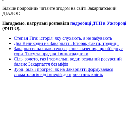
Більше подробиць читайте згодом на сайті Закарпатський
ДІАЛОГ.
Нагадаємо, патрульні розповіли
подробиці ДТП в Ужгороді
(ФОТО).
Степан Гіга: історія, яку слухають, а не забувають
Два Великодні на Закарпатті. Історія, факти, традиції
Закарпаття на смак: географічне значення, що об’єднує
гори, Тису та прадавні виноградники
Сіль, золото, газ і термальні води: реальний ресурсний
баланс Закарпаття без міфів
Зуби, біль і прогрес: як на Закарпатті формувалася
стоматологія від імперій до приватних клінік