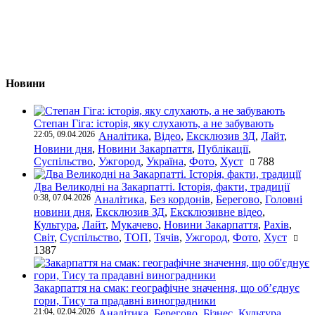
Новини
Степан Гіга: історія, яку слухають, а не забувають
22:05, 09.04.2026
Аналітика
,
Відео
,
Ексклюзив ЗД
,
Лайт
,
Новини дня
,
Новини Закарпаття
,
Публікації
,
Суспільство
,
Ужгород
,
Україна
,
Фото
,
Хуст
788
Два Великодні на Закарпатті. Історія, факти, традиції
0:38, 07.04.2026
Аналітика
,
Без кордонів
,
Берегово
,
Головні
новини дня
,
Ексклюзив ЗД
,
Ексклюзивне відео
,
Культура
,
Лайт
,
Мукачево
,
Новини Закарпаття
,
Рахів
,
Світ
,
Суспільство
,
ТОП
,
Тячів
,
Ужгород
,
Фото
,
Хуст
1387
Закарпаття на смак: географічне значення, що об’єднує
гори, Тису та прадавні виноградники
21:04, 02.04.2026
Аналітика
,
Берегово
,
Бізнес
,
Культура
,