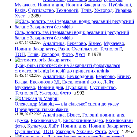
Мукачево
,
Новини дня
,
Новини Закарпаття
,
Публікації
,
Рахів
,
Суспільство
,
Технології
,
Тячів
,
Ужгород
,
Україна
,
Хуст
2880
Сіль, золото, газ і термальні води: реальний ресурсний
баланс Закарпаття без міфів
23:07, 14.03.2026
Аналітика
,
Берегово
,
Бізнес
,
Мукачево
,
Новини Закарпаття
,
Рахів
,
Суспільство
,
Технології
,
ТОП
,
Тячів
,
Ужгород
,
Фото
,
Хуст
1978
Зуби, біль і прогрес: як на Закарпатті формувалася
стоматологія від імперій до приватних клінік
19:45, 14.02.2026
Аналітика
,
Без кордонів
,
Берегово
,
Бізнес
,
Влада
,
Ексклюзив ЗД
,
Ексклюзивні фото
,
Лайт
,
Мукачево
,
Новини дня
,
Публікації
,
Суспільство
,
Технології
,
Ужгород
,
Фото
992
Олександр Мавріц — від сільської сцени до указу
Президента: тільки факти
21:38, 07.02.2026
Аналітика
,
Бізнес
,
Головні новини дня
,
Думка
,
Ексклюзив ЗД
,
Ексклюзивне відео
,
Ексклюзивні
фото
,
Культура
,
Лайт
,
Новини дня
,
Новини Закарпаття
,
Суспільство
,
ТОП
,
Ужгород
,
Україна
,
Фото
,
Хуст
2952