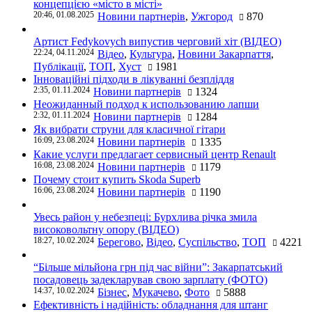
концепцією «місто в місті»
20:46, 01.08.2025
Новини партнерів
,
Ужгород
870
Артист Fedykovych випустив черговий хіт (ВІДЕО)
22:24, 04.11.2024
Відео
,
Культура
,
Новини Закарпаття
,
Публікації
,
ТОП
,
Хуст
1981
Інноваційні підходи в лікуванні безпліддя
2:35, 01.11.2024
Новини партнерів
1324
Неожиданный подход к использованию лапши
2:32, 01.11.2024
Новини партнерів
1284
Як вибрати струни для класичної гітари
16:09, 23.08.2024
Новини партнерів
1335
Какие услуги предлагает сервисный центр Renault
16:08, 23.08.2024
Новини партнерів
1179
Почему стоит купить Skoda Superb
16:06, 23.08.2024
Новини партнерів
1190
Увесь район у небезпеці: Бурхлива річка змила
високовольтну опору (ВІДЕО)
18:27, 10.02.2024
Берегово
,
Відео
,
Суспільство
,
ТОП
4221
“Більше мільйона грн під час війни”: Закарпатський
посадовець задекларував свою зарплату (ФОТО)
14:37, 10.02.2024
Бізнес
,
Мукачево
,
Фото
5888
Ефективність і надійність: обладнання для штанг