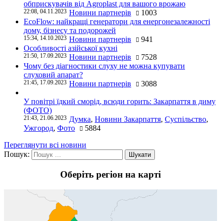
обприскувачів від Agroplast для вашого врожаю
22:08, 04.11.2023
Новини партнерів
1003
EcoFlow: найкращі генератори для енергонезалежності
дому, бізнесу та подорожей
15:34, 14.10.2023
Новини партнерів
941
Особливості азійської кухні
21:50, 17.09.2023
Новини партнерів
7528
Чому без діагностики слуху не можна купувати
слуховий апарат?
21:45, 17.09.2023
Новини партнерів
3088
У повітрі їдкий сморід, всюди горить: Закарпаття в диму
(ФОТО)
21:43, 21.06.2023
Думка
,
Новини Закарпаття
,
Суспільство
,
Ужгород
,
Фото
5884
Переглянути всі новини
Пошук:
Оберіть регіон на карті