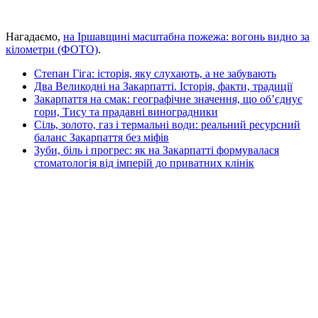
Нагадаємо,
на Іршавщині масштабна пожежа: вогонь видно за
кілометри (ФОТО)
.
Степан Гіга: історія, яку слухають, а не забувають
Два Великодні на Закарпатті. Історія, факти, традиції
Закарпаття на смак: географічне значення, що об’єднує
гори, Тису та прадавні виноградники
Сіль, золото, газ і термальні води: реальний ресурсний
баланс Закарпаття без міфів
Зуби, біль і прогрес: як на Закарпатті формувалася
стоматологія від імперій до приватних клінік