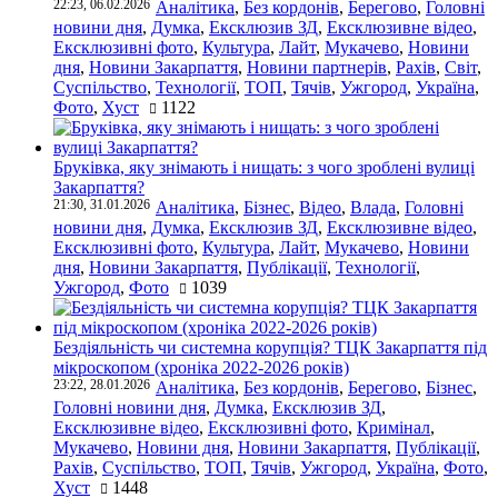
22:23, 06.02.2026
Аналітика
,
Без кордонів
,
Берегово
,
Головні
новини дня
,
Думка
,
Ексклюзив ЗД
,
Ексклюзивне відео
,
Ексклюзивні фото
,
Культура
,
Лайт
,
Мукачево
,
Новини
дня
,
Новини Закарпаття
,
Новини партнерів
,
Рахів
,
Світ
,
Суспільство
,
Технології
,
ТОП
,
Тячів
,
Ужгород
,
Україна
,
Фото
,
Хуст
1122
Бруківка, яку знімають і нищать: з чого зроблені вулиці
Закарпаття?
21:30, 31.01.2026
Аналітика
,
Бізнес
,
Відео
,
Влада
,
Головні
новини дня
,
Думка
,
Ексклюзив ЗД
,
Ексклюзивне відео
,
Ексклюзивні фото
,
Культура
,
Лайт
,
Мукачево
,
Новини
дня
,
Новини Закарпаття
,
Публікації
,
Технології
,
Ужгород
,
Фото
1039
Бездіяльність чи системна корупція? ТЦК Закарпаття під
мікроскопом (хроніка 2022-2026 років)
23:22, 28.01.2026
Аналітика
,
Без кордонів
,
Берегово
,
Бізнес
,
Головні новини дня
,
Думка
,
Ексклюзив ЗД
,
Ексклюзивне відео
,
Ексклюзивні фото
,
Кримінал
,
Мукачево
,
Новини дня
,
Новини Закарпаття
,
Публікації
,
Рахів
,
Суспільство
,
ТОП
,
Тячів
,
Ужгород
,
Україна
,
Фото
,
Хуст
1448