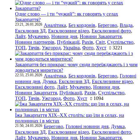
Одне слово — і ти “чужий”: як говорять у селах
Закарпаття?
23:21, 26.01.2026
Аналітика
,
Без кордонів
,
Берегово
,
Влада
,
Ексклюзив ЗД
,
Ексклюзивне відео
,
Ексклюзивні фото
,
Лайт
,
Мукачево
,
Новини дня
,
Новини Закарпаття
,
Новини партнерів
,
Публікації
,
Рахів
,
Світ
,
Суспільство
,
ТОП
,
Тячів
,
Ужгород
,
Україна
,
Фото
,
Хуст
3221
Закарпаття без прикрас: чому сюди переїжджають і з чим
доводиться миритися?
22:33, 25.01.2026
Аналітика
,
Без кордонів
,
Берегово
,
Головні
новини дня
,
Думка
,
Ексклюзив ЗД
,
Ексклюзивне відео
,
Ексклюзивні фото
,
Лайт
,
Мукачево
,
Новини дня
,
Новини Закарпаття
,
Публікації
,
Рахів
,
Суспільство
,
ТОП
,
Тячів
,
Ужгород
,
Фото
,
Хуст
1094
Їжа Закарпаття ХІХ–ХХ століть: що їли в селах, на
полонинах і в містах
21:50, 24.01.2026
Берегово
,
Головні новини дня
,
Думка
,
Ексклюзив ЗД
,
Ексклюзивне відео
,
Ексклюзивні фото
,
Лайт
,
Мукачево
,
Новини дня
,
Новини Закарпаття
,