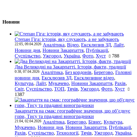
Новини
Степан Гіга: історія, яку слухають, а не забувають
22:05, 09.04.2026
Аналітика
,
Відео
,
Ексклюзив ЗД
,
Лайт
,
Новини дня
,
Новини Закарпаття
,
Публікації
,
Суспільство
,
Ужгород
,
Україна
,
Фото
,
Хуст
788
Два Великодні на Закарпатті. Історія, факти, традиції
0:38, 07.04.2026
Аналітика
,
Без кордонів
,
Берегово
,
Головні
новини дня
,
Ексклюзив ЗД
,
Ексклюзивне відео
,
Культура
,
Лайт
,
Мукачево
,
Новини Закарпаття
,
Рахів
,
Світ
,
Суспільство
,
ТОП
,
Тячів
,
Ужгород
,
Фото
,
Хуст
1387
Закарпаття на смак: географічне значення, що об’єднує
гори, Тису та прадавні виноградники
21:04, 02.04.2026
Аналітика
,
Берегово
,
Бізнес
,
Культура
,
Мукачево
,
Новини дня
,
Новини Закарпаття
,
Публікації
,
Рахів
,
Суспільство
,
Технології
,
Тячів
,
Ужгород
,
Україна
,