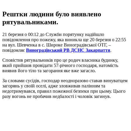
Рештки людини було виявлено
рятувальниками.
21 березня о 00:12 до Служби порятунку надійшло
повідомлення про пожежу, яка виникла ще 20 березня о 22:55
на вул. Шевченка в с. Широке Виноградівської ОТГ, –
повідомляє
Виноградівський РВ ДСНС Закарпаття
.
Сповістив рятувальників про це родич власника будинку,
який прийшов провідати 57-річного господаря, натомість
виявив його тіло та загорання яке вже загасло.
За словами сусідів, господар неодноразово ставав винуватцем
загорянь у своїй оселі, адже зловживав палінням та
недотримувався, правил пожежної безпеки при цьому. Цього
разу вогонь не пробачив недбалості і чоловік загинув.