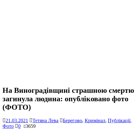
На Виноградівщині страшною смертю
загинула людина: опубліковано фото
(ФОТО)
21.03.2021
Тетяна Лева
Берегово
,
Кримінал
,
Публікації
,
Фото
0
3659