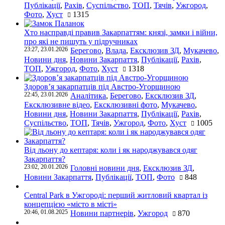
Публікації
,
Рахів
,
Суспільство
,
ТОП
,
Тячів
,
Ужгород
,
Фото
,
Хуст
1315
Хто насправді правив Закарпаттям: князі, замки і війни,
про які не пишуть у підручниках
23:27, 23.01.2026
Берегово
,
Влада
,
Ексклюзив ЗД
,
Мукачево
,
Новини дня
,
Новини Закарпаття
,
Публікації
,
Рахів
,
ТОП
,
Ужгород
,
Фото
,
Хуст
1318
Здоров’я закарпатців під Австро-Угорщиною
22:45, 23.01.2026
Аналітика
,
Берегово
,
Ексклюзив ЗД
,
Ексклюзивне відео
,
Ексклюзивні фото
,
Мукачево
,
Новини дня
,
Новини Закарпаття
,
Публікації
,
Рахів
,
Суспільство
,
ТОП
,
Тячів
,
Ужгород
,
Фото
,
Хуст
1005
Від льону до кептаря: коли і як народжувався одяг
Закарпаття?
23:02, 20.01.2026
Головні новини дня
,
Ексклюзив ЗД
,
Новини Закарпаття
,
Публікації
,
ТОП
,
Фото
848
Central Park в Ужгороді: перший житловий квартал із
концепцією «місто в місті»
20:46, 01.08.2025
Новини партнерів
,
Ужгород
870