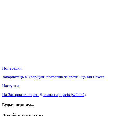
Попередня
Закарпатець в Угорщині потрапив за грати: що він накоїв
Наступна
На Закарпатті горіла Долина нарцисів (ФОТО)
Будьте першим...
Додайте коментар