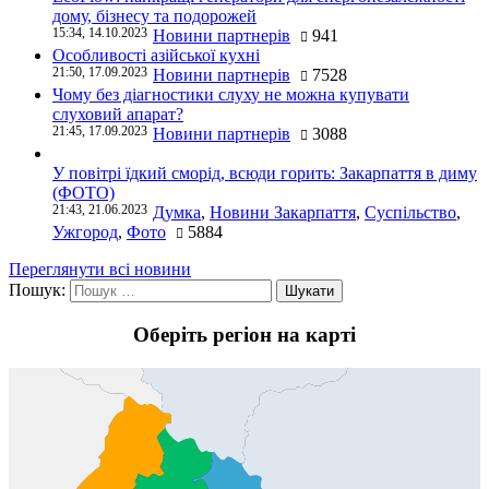
дому, бізнесу та подорожей
15:34, 14.10.2023
Новини партнерів
941
Особливості азійської кухні
21:50, 17.09.2023
Новини партнерів
7528
Чому без діагностики слуху не можна купувати
слуховий апарат?
21:45, 17.09.2023
Новини партнерів
3088
У повітрі їдкий сморід, всюди горить: Закарпаття в диму
(ФОТО)
21:43, 21.06.2023
Думка
,
Новини Закарпаття
,
Суспільство
,
Ужгород
,
Фото
5884
Переглянути всі новини
Пошук:
Оберіть регіон на карті