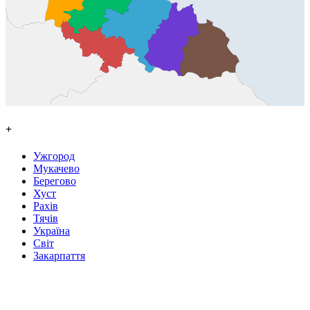
+
Ужгород
Мукачево
Берегово
Хуст
Рахів
Тячів
Україна
Світ
Закарпаття