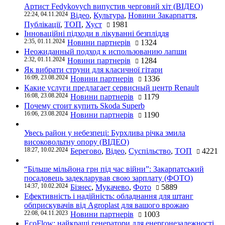
Артист Fedykovych випустив черговий хіт (ВІДЕО)
22:24, 04.11.2024
Відео
,
Культура
,
Новини Закарпаття
,
Публікації
,
ТОП
,
Хуст
1981
Інноваційні підходи в лікуванні безпліддя
2:35, 01.11.2024
Новини партнерів
1324
Неожиданный подход к использованию лапши
2:32, 01.11.2024
Новини партнерів
1284
Як вибрати струни для класичної гітари
16:09, 23.08.2024
Новини партнерів
1336
Какие услуги предлагает сервисный центр Renault
16:08, 23.08.2024
Новини партнерів
1179
Почему стоит купить Skoda Superb
16:06, 23.08.2024
Новини партнерів
1190
Увесь район у небезпеці: Бурхлива річка змила
високовольтну опору (ВІДЕО)
18:27, 10.02.2024
Берегово
,
Відео
,
Суспільство
,
ТОП
4221
“Більше мільйона грн під час війни”: Закарпатський
посадовець задекларував свою зарплату (ФОТО)
14:37, 10.02.2024
Бізнес
,
Мукачево
,
Фото
5889
Ефективність і надійність: обладнання для штанг
обприскувачів від Agroplast для вашого врожаю
22:08, 04.11.2023
Новини партнерів
1003
EcoFlow: найкращі генератори для енергонезалежності