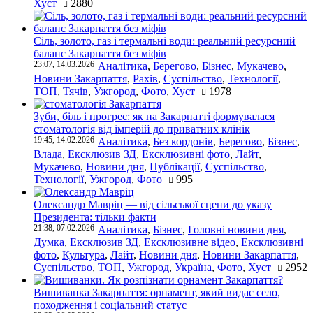
Хуст
2880
Сіль, золото, газ і термальні води: реальний ресурсний
баланс Закарпаття без міфів
23:07, 14.03.2026
Аналітика
,
Берегово
,
Бізнес
,
Мукачево
,
Новини Закарпаття
,
Рахів
,
Суспільство
,
Технології
,
ТОП
,
Тячів
,
Ужгород
,
Фото
,
Хуст
1978
Зуби, біль і прогрес: як на Закарпатті формувалася
стоматологія від імперій до приватних клінік
19:45, 14.02.2026
Аналітика
,
Без кордонів
,
Берегово
,
Бізнес
,
Влада
,
Ексклюзив ЗД
,
Ексклюзивні фото
,
Лайт
,
Мукачево
,
Новини дня
,
Публікації
,
Суспільство
,
Технології
,
Ужгород
,
Фото
995
Олександр Мавріц — від сільської сцени до указу
Президента: тільки факти
21:38, 07.02.2026
Аналітика
,
Бізнес
,
Головні новини дня
,
Думка
,
Ексклюзив ЗД
,
Ексклюзивне відео
,
Ексклюзивні
фото
,
Культура
,
Лайт
,
Новини дня
,
Новини Закарпаття
,
Суспільство
,
ТОП
,
Ужгород
,
Україна
,
Фото
,
Хуст
2952
Вишиванка Закарпаття: орнамент, який видає село,
походження і соціальний статус